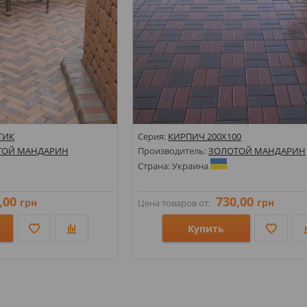
ТИК
Серия:
КИРПИЧ 200Х100
ТОЙ МАНДАРИН
Производитель:
ЗОЛОТОЙ МАНДАРИН
Страна: Украина
,00
730,00
грн
грн
Цена товаров от:
Купить
Размеры: 100х200;
Стили:
Цвета: