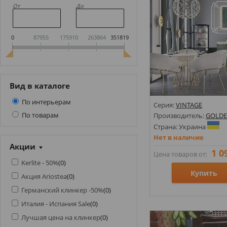
От
До
0
87955
175910
263864
351819
Вид в каталоге
По интерьерам
Серия:
VINTAGE
По товарам
Производитель:
GOLDE
Страна: Украина
Нет в наличие
Акции
1 0
Цена товаров от:
Kerlite - 50%
(
0
)
Купить
Акция Ariostea
(
0
)
Германский клинкер -50%
(
0
)
Размеры: 100х300х7; 30
Италия - Испания Sale
(
0
)
Стили: Кабанчик; Под 
Лучшая цена на клинкер
(
0
)
Цвета: