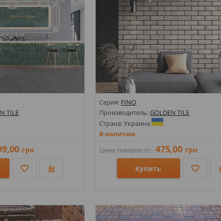
Серия:
FINO
N TILE
Производитель:
GOLDEN TILE
Страна: Украина
В наличии
99,00
475,00
грн
грн
Цена товаров от:
Купить
0х100х7;
Размеры: 60х250; 60х250х6; 250х60х6;
кирпич;
Стили: Под кирпич;
Цвета: