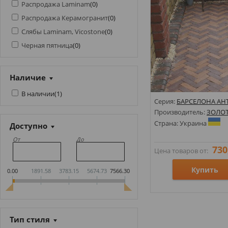
Распродажа Laminam
(
0
)
Распродажа Керамогранит
(
0
)
Слябы Laminam, Vicostone
(
0
)
Черная пятница
(
0
)
Наличие
В наличии
(
1
)
Серия:
БАРСЕЛОНА АН
Производитель:
ЗОЛО
Страна: Украина
Доступно
От
До
730
Цена товаров от:
Купить
0.00
1891.58
3783.15
5674.73
7566.30
Размеры: 60х186;
Стили:
Тип стиля
Цвета: