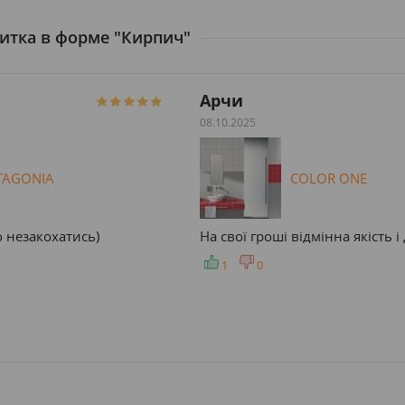
итка в форме "Кирпич"
Арчи
08.10.2025
TAGONIA
COLOR ONE
 незакохатись)
На свої гроші відмінна якість 
1
0