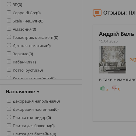
3D
(
0
)
Отзывы: Пл
Ceppo di Gre
(
0
)
Scale «чешуя»
(
0
)
Амазония
(
0
)
алентин
Андрій Бель
Геометрия, орнамент
(
0
)
.03.2024
15.04.2026
Детская тематика
(
0
)
Зеркало
(
0
)
BLAZE
PA
Кабанчик
(
1
)
Котто, рустик
(
0
)
Кухонные атрибуты
(
0
)
каві декори незвичної форми
в таке немжливо
Мозаика
(
0
)
1
0
2
0
Назначение
Моноколор
(
0
)
Декорация напольная
(
0
)
Морская тематика
(
0
)
Декорация настенная
(
0
)
Оникс
(
0
)
Плитка в коридор
(
0
)
Патагония
(
0
)
Плитка для балкона
(
0
)
Под бетон
(
0
)
Плитка для бассейна
(
0
)
Под гальку
(
0
)