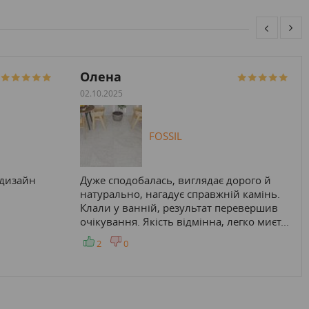
Олена
02.10.2025
FOSSIL
і дизайн
Дуже сподобалась, виглядає дорого й
натурально, нагадує справжній камінь.
Клали у ванній, результат перевершив
очікування. Якість відмінна, легко миєт...
2
0