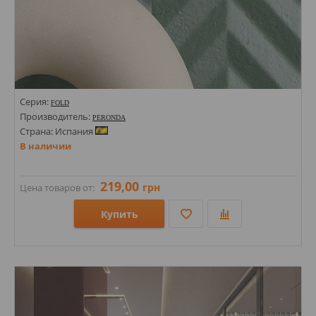
Серия:
FOLD
Производитель:
PERONDA
Страна: Испания
В наличии
219,00
грн
Цена товаров от:
Купить
Размеры: 380х150х8;
Стили: Под бетон; Под камень;
Цвета: