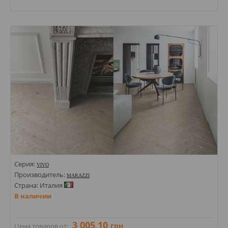
Размеры: 110х540; 200х1200;
Стили: Под дерево;
Цвета:
Серия:
VIVO
Производитель:
MARAZZI
Страна: Италия
В наличии
3 005,10
грн
Цена товаров от: