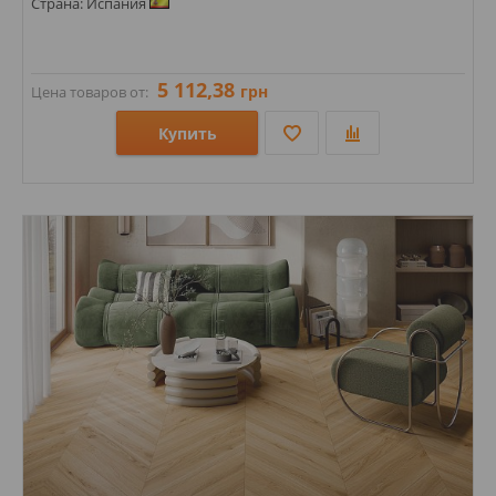
Страна: Испания
5 112,38
грн
Цена товаров от:
Купить
Размеры: 602х602;
Стили: Под дерево; Под паркет;
Цвета: