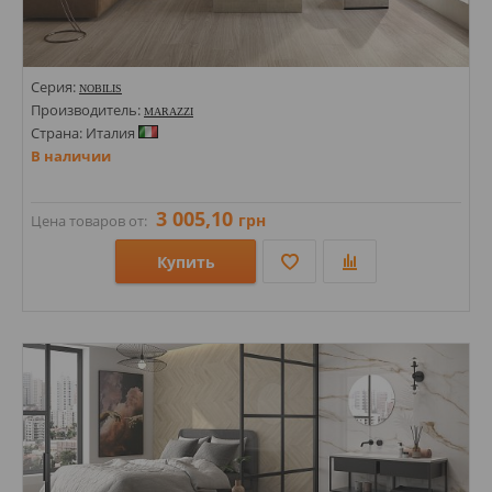
Серия:
NOBILIS
Производитель:
MARAZZI
Страна: Италия
В наличии
3 005,10
грн
Цена товаров от:
Купить
Размеры: 110х540х9;
Стили: Под дерево;
Цвета: