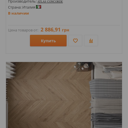
Производитель:
ATLAS CONCORDE
Страна: Италия
В наличии
2 886,91
грн
Цена товаров от:
Купить
Размеры: 75х450х9,5; 1200х2780х6; 185х1500х9; 200х1200х9; 200х1200;
Стили: Под дерево; Под паркет;
Цвета: