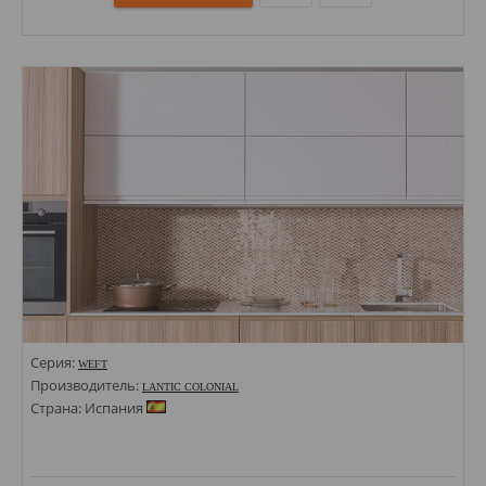
Размеры: 255,3х303,5; 265х325; 298х304х10;
Стили: Мозаика; Под камень; Под мрамор;
Цвета:
Серия:
WEFT
Производитель:
LANTIC COLONIAL
Страна: Испания