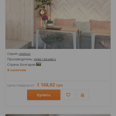
Серия:
CHATEAU
Производитель:
FIORE CERAMICA
Страна: Болгария
В наличии
1 168,82
грн
Цена товаров от:
Купить
Размеры: 600х1200;
Стили: Под дерево; Под паркет;