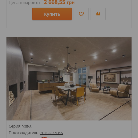
2 668,55
грн
Цена товаров от:
Купить
Размеры: 312х320х8;
Стили: Мозаика; Под камень;
Цвета:
Серия:
VIENA
Производитель:
PORCELANOSA