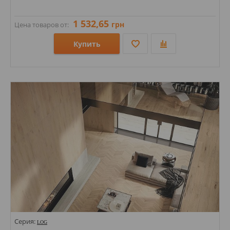
1 532,65
грн
Цена товаров от:
Купить
Размеры: 260х280х6;
Стили: Мозаика;
Цвета:
Серия:
LOG