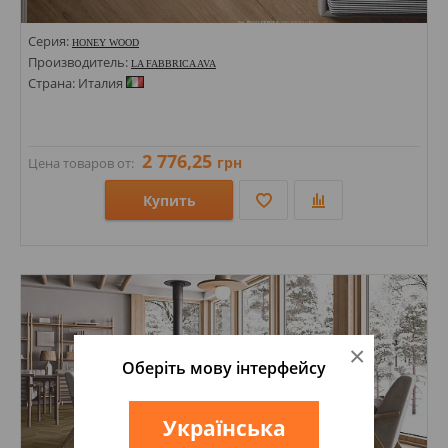
Серия:
HONEY WOOD
Производитель:
LA FABBRICA AVA
Страна: Италия
2 776,25
грн
Цена товаров от:
Купить
Размеры: 150х850; 240х2400; 400х2400; 200х1200; 300х1200; 75х407;
Стили: Под бетон; Под дерево;
Цвета:
×
Оберіть мову інтерфейсу
Українська