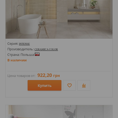
Серия:
INTENSE
Производитель:
CERAMICA COLOR
Страна: Польша
В наличии
922,20
грн
Цена товаров от:
Купить
Размеры: 300х600; 20х600;
Стили: Под камень; Под гальку; Моноколор;
Цвета: