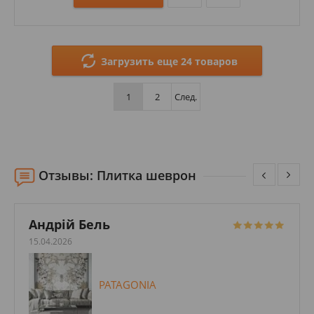
Размеры: 295х1195; 98х598; 198х1198;
Стили: Под дерево; Под ламинат;
Загрузить еще 24 товаров
Цвета:
1
2
След.
Отзывы: Плитка шеврон
Андрій Бель
15.04.2026
PATAGONIA