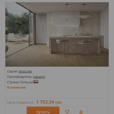
Стили: Под дерево; Под ламинат;
Цвета:
Серия:
TRUELAND
Производитель:
PARADYZ
Страна: Польша
В наличии
1 753,24
грн
Цена товаров от:
Купить