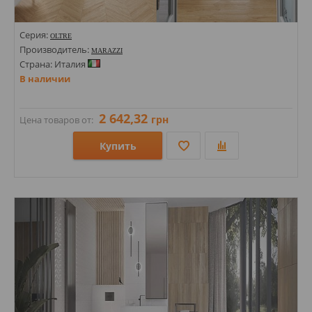
Серия:
OLTRE
Производитель:
MARAZZI
Страна: Италия
В наличии
2 642,32
грн
Цена товаров от:
Купить
Размеры: 200х1200; 110х540; 110х540х9;
Стили: Под дерево; Под паркет;
Цвета: