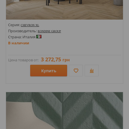
Серия:
CHEVRON XL
Производитель:
RONDINE GROUP
Страна: Италия
В наличии
3 272,75
грн
Цена товаров от:
Купить
Размеры: 150х850;
Стили: Под дерево; Под паркет;
Цвета: