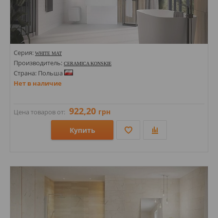
Серия:
WHITE MAT
Производитель:
CERAMICA KONSKIE
Страна: Польша
Нет в наличие
922,20
грн
Цена товаров от:
Купить
Размеры: 300х600;
Стили: Геометрия, орнамент; Моноколор;
Цвета: