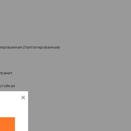
лированная (Лаппатированная)
гранит
стойкая
×
а
й