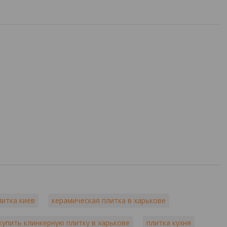
литка киев
керамическая плитка в харькове
купить клинкерную плитку в харькове
плитка кухня