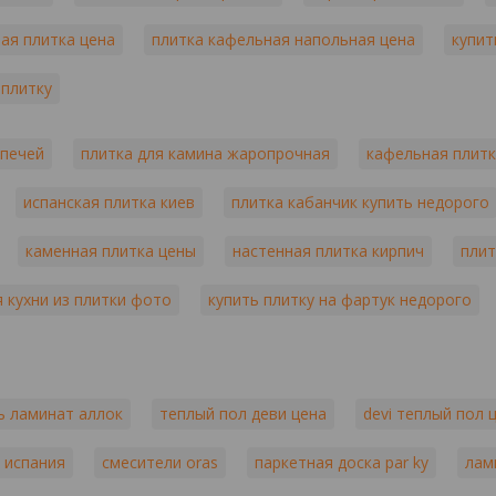
ая плитка цена
плитка кафельная напольная цена
купит
 плитку
 печей
плитка для камина жаропрочная
кафельная плитк
испанская плитка киев
плитка кабанчик купить недорого
каменная плитка цены
настенная плитка кирпич
плит
 кухни из плитки фото
купить плитку на фартук недорого
ь ламинат аллок
теплый пол деви цена
devi теплый пол 
 испания
смесители oras
паркетная доска par ky
лам