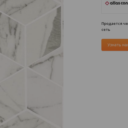
Продается ч
сеть
Узнать на