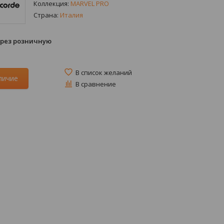
Коллекция:
MARVEL PRO
Страна:
Италия
ерез розничную
В список желаний
личие
В сравнение