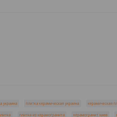
а украина
плитка керамическая украина
керамическая п
плитка
плитка из керамогранита
керамогранит киев