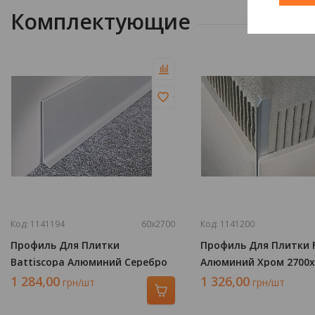
Комплектующие
Код: 1141194
60х2700
Код: 1141200
Профиль Для Плитки
Профиль Для Плитки Fi
Battiscopa Алюминий Серебро
Алюминий Хром 2700х6
2700х60 BA 600 ASN
ASB
1 284,00
1 326,00
грн/шт
грн/шт