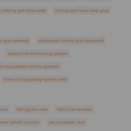
ь плитку для пола киев
плитка для пола киев цена
а для каминов
напольная плитка для прихожей
недорогая плитка под дерево
ка под кирпич купить дешево
плитка под мрамор купить киев
цена
hansgrohe киев
hatria сантехника
инат tarkett каталог
инсталляция тесе