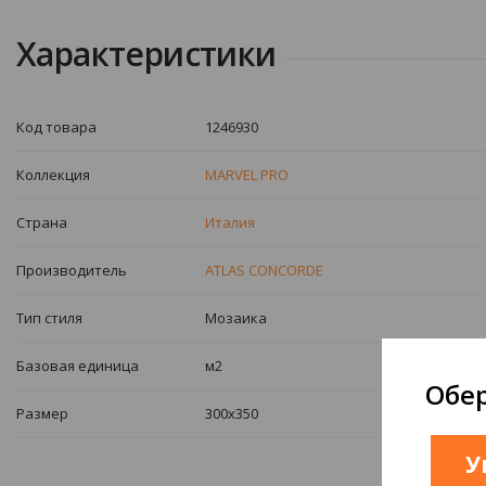
Характеристики
Код товара
1246930
Коллекция
MARVEL PRO
Страна
Италия
Производитель
ATLAS CONCORDE
Тип стиля
Мозаика
Базовая единица
м2
Обер
Размер
300х350
У