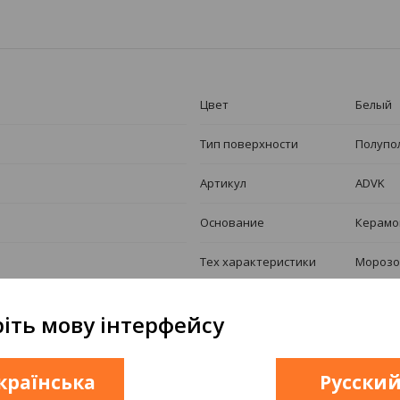
Цвет
Белый
Тип поверхности
Полупо
Артикул
ADVK
Основание
Керамо
Тех характеристики
Морозо
Рубрика номенклатуры
Мозаик
іть мову інтерфейсу
країнська
Русски