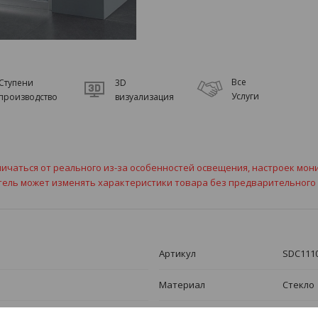
Все
Ступени
3D
Услуги
производство
визуализация
ичаться от реального из-за особенностей освещения, настроек мон
тель может изменять характеристики товара без предварительного
Артикул
SDC111
Материал
Стекло
Рубрика номенклатуры
Душевы