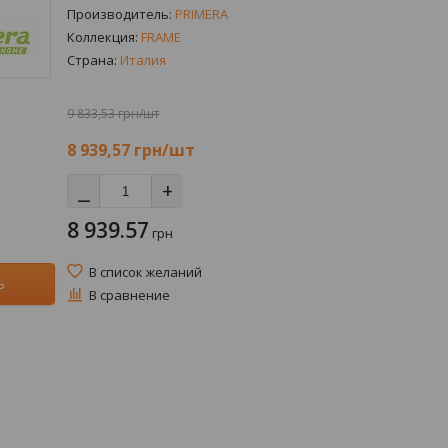
Производитель:
PRIMERA
Коллекция:
FRAME
Страна:
Италия
9 833,53 грн/шт
8 939,57
грн/шт
⎯
+
8 939.57
грн
В список желаний
ь
В сравнение