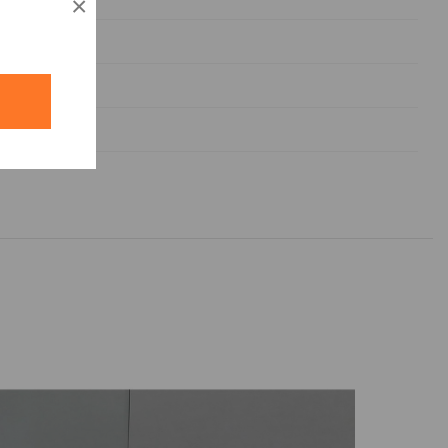
×
я дверь
нный
й