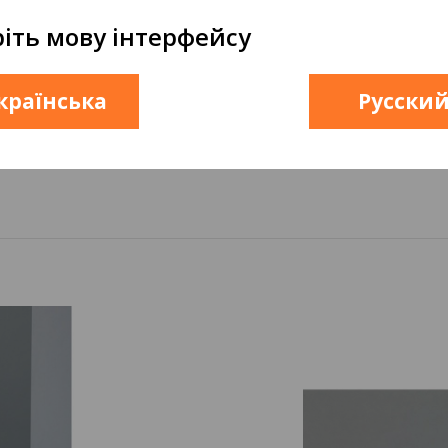
іть мову інтерфейсу
Тип сантехники
Душева
Витражы
Стекля
країнська
Русски
Вариант профиля
Хром