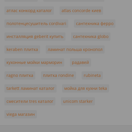
атлас конкорд каталог
atlas concorde киев
полотенцесушитель cordivari
сантехника ферро
инсталляция geberit купить
сантехника globo
keraben плитка
ламинат польша кронопол
кухонные мойки марморин
радавей
ragno плитка
плитка rondine
rubineta
tarkett ламинат каталог
мойка для кухни teka
смесители tres каталог
unicom starker
viega магазин