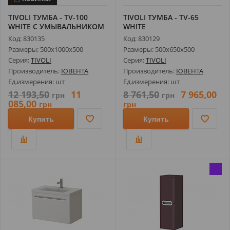
TIVOLI ТУМБА - TV-100
TIVOLI ТУМБА - TV-65
WHITE С УМЫВАЛЬНИКОМ
WHITE
SOFT 100
Код: 830135
Код: 830129
Размеры: 500х1000х500
Размеры: 500х650х500
Серия:
TIVOLI
Серия:
TIVOLI
Производитель:
ЮВЕНТА
Производитель:
ЮВЕНТА
Ед.измерения: шт
Ед.измерения: шт
12 193,50
11
8 761,50
7 965,00
грн
грн
085,00
грн
грн
Купить
Купить