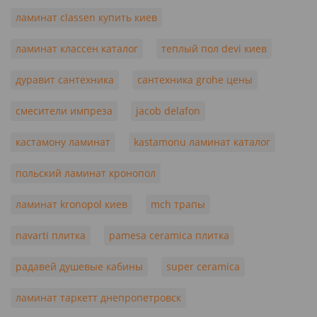
ламинат classen купить киев
ламинат классен каталог
теплый пол devi киев
дуравит сантехника
сантехника grohe цены
смесители импреза
jacob delafon
кастамону ламинат
kastamonu ламинат каталог
польский ламинат кронопол
ламинат kronopol киев
mch трапы
navarti плитка
pamesa ceramica плитка
радавей душевые кабины
super ceramica
ламинат таркетт днепропетровск