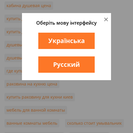
кабина душевая цена
×
купить душевую кабину в украине
Оберіть мову інтерфейсу
купить душевую кабину в одессе
Українська
душевые кабины цены киев
душевые кабины купить через интернет
Русский
где купить кухонную мойку
раковина на кухню цена
купить раковину для кухни киев
мебель для ванной комнаты
ванные комнаты мебель
сколько стоит умывальник