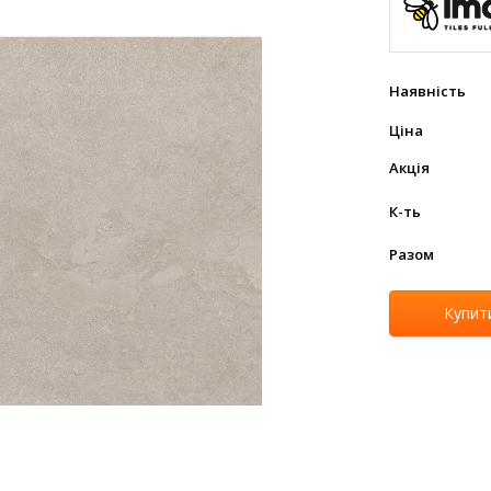
Наявність
Ціна
Акція
К-ть
Разом
Купит