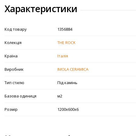
Характеристики
Код товару
1356884
Колекція
THE ROCK
Країна
Італія
Виробник
IMOLA CERAMICA
Тип стилю
Під камінь
Базова одиниця
м2
Розмір
1200х600х6