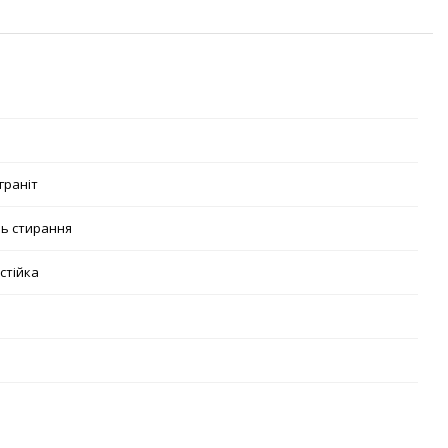
граніт
нь стирання
стійка