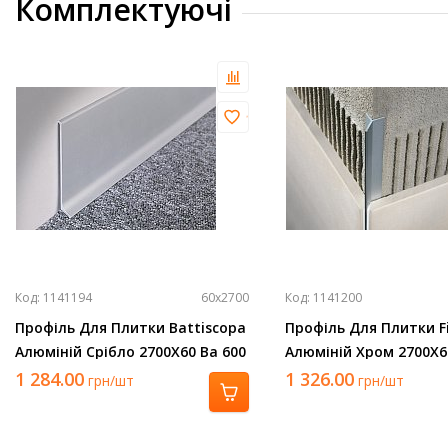
Комплектуючі
Код: 1141194
60х2700
Код: 1141200
Профіль Для Плитки Battiscopa
Профіль Для Плитки Fil
Алюміній Срібло 2700Х60 Ba 600
Алюміній Хром 2700Х6 
Asn
Asb
1 284.00
1 326.00
грн/шт
грн/шт