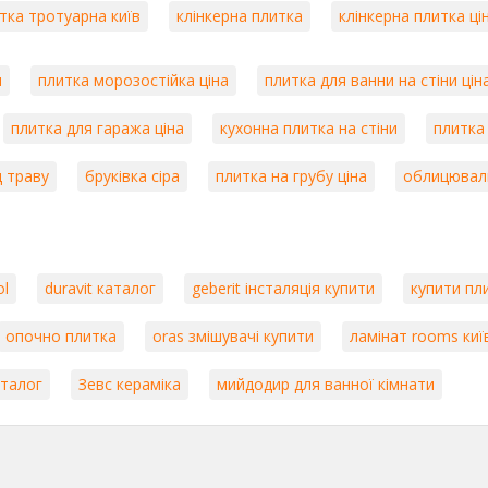
тка тротуарна київ
клінкерна плитка
клінкерна плитка ці
я
плитка морозостійка ціна
плитка для ванни на стіни цін
плитка для гаража ціна
кухонна плитка на стіни
плитка 
д траву
бруківка сіра
плитка на грубу ціна
облицюваль
ol
duravit каталог
geberit інсталяція купити
купити пли
опочно плитка
oras змішувачі купити
ламінат rooms киї
аталог
Зевс кераміка
мийдодир для ванної кімнати