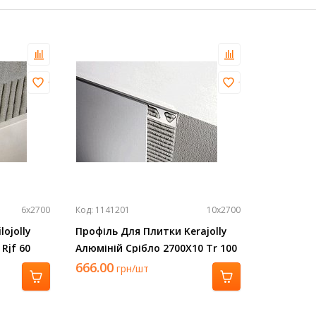
6х2700
Код: 1141201
10х2700
ojolly
Профіль Для Плитки Kerajolly
Rjf 60
Алюміній Срібло 2700Х10 Tr 100
As
666.00
грн/шт