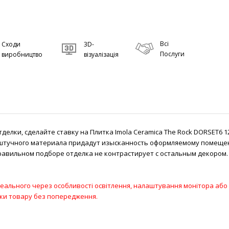
Всі
Сходи
3D-
Послуги
виробництво
візуалізація
елки, сделайте ставку на Плитка Imola Ceramica The Rock DORSET6 1
штучного материала придадут изысканность оформляемому помещени
правильном подборе отделка не контрастирует с остальным декором
 реального через особливості освітлення, налаштування монітора або 
ики товару без попередження.