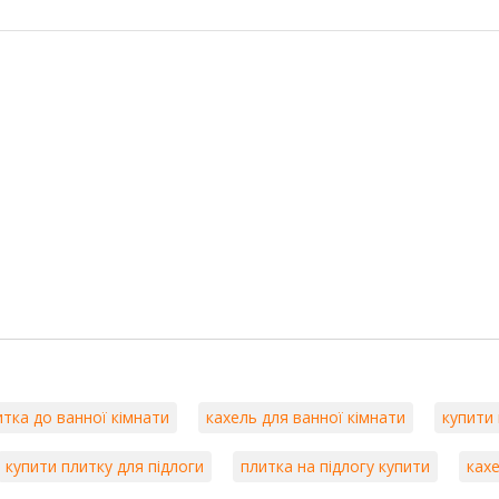
итка до ванної кімнати
кахель для ванної кімнати
купити 
купити плитку для підлоги
плитка на підлогу купити
кахе