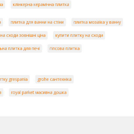
на
клінкерна керамічна плитка
а
плитка для ванни на стіни
плитка мозаїка у ванну
на сходи зовнішні ціна
купити плитку на сходи
на плитка для печі
гіпсова плитка
тку grespania
grohe сантехніка
в
royal parket масивна дошка