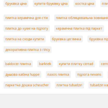
бруківка ціна
купити бруківку ціна
костка ціна
пли
плитка керамічна для стін
плитка облицювальна зовнішн
плитка до кухні на підлогу
керамічна плитка під паркет
плитка на сходи купити
бруківка цеглинка
бруківка пі
декоративна плитка з гіпсу
baldocer плитка
barlinek
купити плитку cerrad
cerr
душова кабіна huppe
naxos плитка
підлога nexans
паркетна дошка scheucher
плитка tubadzin
tubadzin к