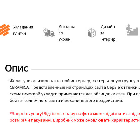
Доставка
Дизайн
Укладання
по
та
плитки
Україні
інтер'єр
Опис
Желая уникализировать свой интерьер, экстерьерную группу отд
CERAMICA. Представленные на страницах сайта Серые оттенки 
схематической укладки применяется для облицовки стен. При 
боится солнечного света и механического воздействия.
*Зверніть увагу! Відтінок товару на фото може відрізнятися від
розмірі чи пакуванні. Виробник може оновлювати характерист