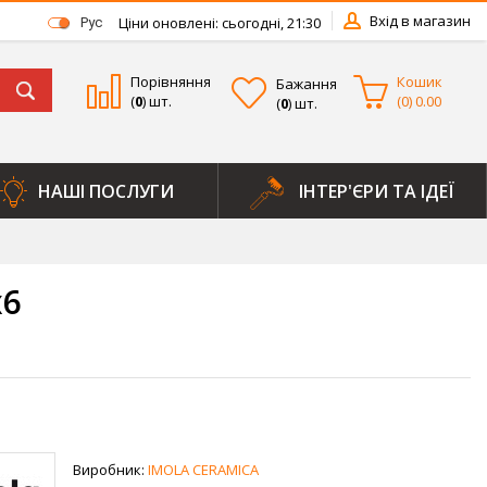
Вхід в магазин
Ціни оновлені: сьогодні, 21:30
Рус
Порівняння
Кошик
Бажання
(
0
) шт.
(
0
)
0.00
(
0
) шт.
НАШІ ПОСЛУГИ
ІНТЕР'ЄРИ ТА ІДЕЇ
x6
Виробник:
IMOLA CERAMICA