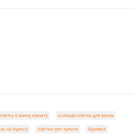
плитку в ванну кімнату
колекція плитки для ванни
ль на підлогу
плитка грес купити
бруківка