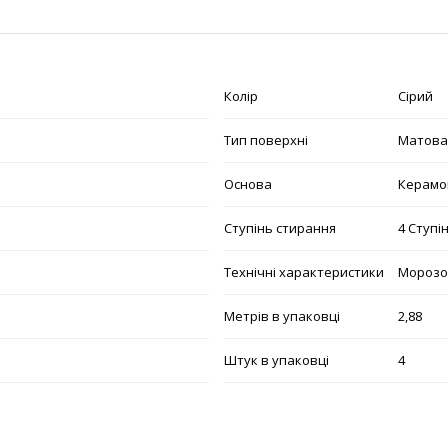
Колір
Сірий
Тип поверхні
Матова
Основа
Керамо
Ступінь стирання
4 Ступі
Технічні характеристики
Морозо
Метрів в упаковці
2,88
Штук в упаковці
4