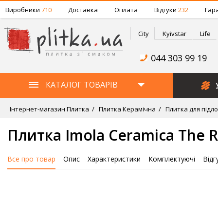
Виробники
710
Доставка
Оплата
Відгуки
232
Гара
City
Kyivstar
Life
044 303 99 19
КАТАЛОГ ТОВАРІВ
Інтернет-магазин Плитка
Плитка Керамічна
Плитка для підло
Плитка Imola Ceramica The 
Все про товар
Опис
Характеристики
Комплектуючі
Відг