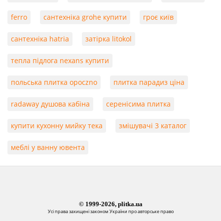
ferro
сантехніка grohe купити
гроє київ
сантехніка hatria
затірка litokol
тепла підлога nexans купити
польська плитка opoczno
плитка парадиз ціна
radaway душова кабіна
серенісима плитка
купити кухонну мийку тека
змішувачі 3 каталог
меблі у ванну ювента
© 1999-2026, plitka.ua
Усі права захищені законом України про авторське право