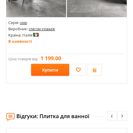
Серія:
OXID
Виробник:
UNICOM STARKER
Країна: Італія
В наявності
1 199.00
Ціна товарів від:
Купити
Розміри: 1195х600х10;
Стилі: Під бетон; Під камінь; Під метал;
Кольори:
Відгуки: Плитка для ванної