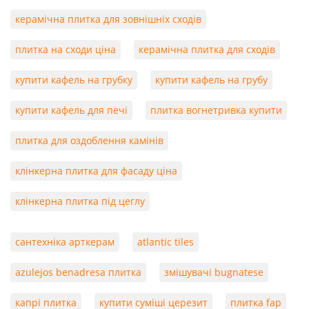
керамічна плитка для зовнішніх сходів
плитка на сходи ціна
керамічна плитка для сходів
купити кафель на грубку
купити кафель на грубу
купити кафель для печі
плитка вогнетривка купити
плитка для оздоблення камінів
клінкерна плитка для фасаду ціна
клінкерна плитка під цеглу
сантехніка арткерам
atlantic tiles
azulejos benadresa плитка
змішувачі bugnatese
капрі плитка
купити суміші церезит
плитка fap