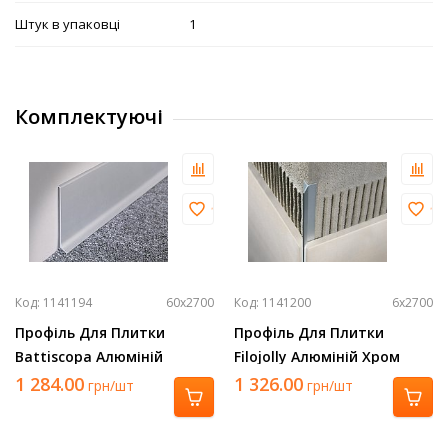
Штук в упаковці
1
Комплектуючі
Код: 1141194
60х2700
Код: 1141200
6х2700
Профіль Для Плитки
Профіль Для Плитки
Battiscopa Алюміній
Filojolly Алюміній Хром
Срібло 2700Х60 Ba 600 Asn
2700Х6 Rjf 60 Asb
1 284.00
1 326.00
грн/шт
грн/шт