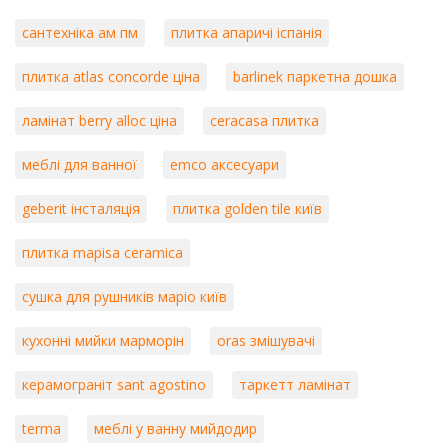
сантехніка ам пм
плитка апаричі іспанія
плитка atlas concorde ціна
barlinek паркетна дошка
ламінат berry alloc ціна
ceracasa плитка
меблі для ванної
emco аксесуари
geberit інсталяція
плитка golden tile київ
плитка mapisa ceramica
сушка для рушників маріо київ
кухонні мийки марморін
oras змішувачі
керамограніт sant agostino
таркетт ламінат
terma
меблі у ванну мийдодир