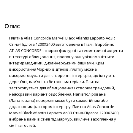
Опис
Плитка Atlas Concorde Marvel Black Atlantis Lappato Ao3R
Стіна-Підлога 1200Х2400 виготовлена в Італії. Виробник
ATLAS CONCORDE створив фактурні та геометричні акценти
в текстурі облицювання, пропонуючи урізноманітнити
інтер'єр модними, дизайнерськими фішками. Крім
використання Чорних відтінків, плитку можна
використовувати для створення інтер'єрів, що імітують
дерев'яні, кам'яні та бетонні матеріали. Плитка
застосовується для облицювання і створює трендовий,
неяскравий варіант оздоблення. Напівполірована
(Лапатована) поверхня може бути самостійним або
додатковим фактором інтер'єру. Плитка Atlas Concorde
Marvel Black Atlantis Lappato Ao3R Стіна-Підлога 1200Х2400,
вибрана вами в стилі під мармур, викличе захоплення у
сім'ї та гостей.