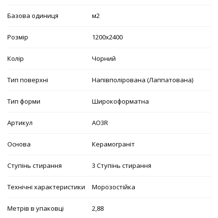
Базова одиниця
м2
Розмір
1200х2400
Колір
Чорний
Тип поверхні
Напівполірована (Лаппатована)
Тип форми
Широкоформатна
Артикул
AO3R
Основа
Керамограніт
Ступінь стирання
3 Ступінь стирання
Технічні характеристики
Морозостійка
Метрів в упаковці
2,88