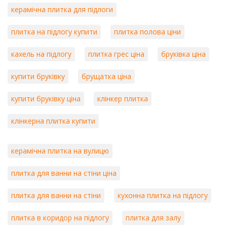
керамічна плитка для підлоги
плитка на підлогу купити
плитка полова ціни
кахель на підлогу
плитка грес ціна
бруківка ціна
купити бруківку
брущатка ціна
купити бруківку ціна
клінкер плитка
клінкерна плитка купити
керамічна плитка на вулицю
плитка для ванни на стіни ціна
плитка для ванни на стіни
кухонна плитка на підлогу
плитка в коридор на підлогу
плитка для залу