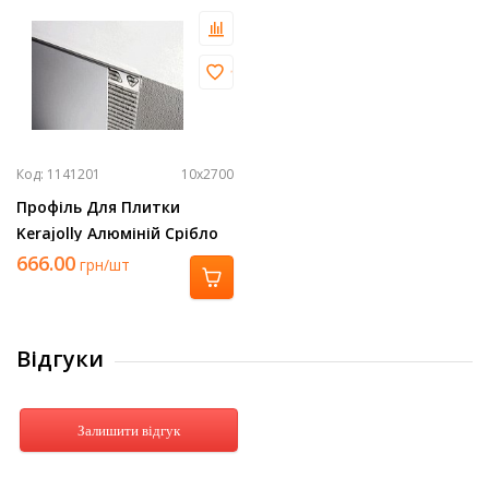
Код: 1141201
10х2700
Профіль Для Плитки
Kerajolly Алюміній Срібло
2700Х10 Tr 100 As
666.00
грн/шт
Відгуки
Залишити відгук