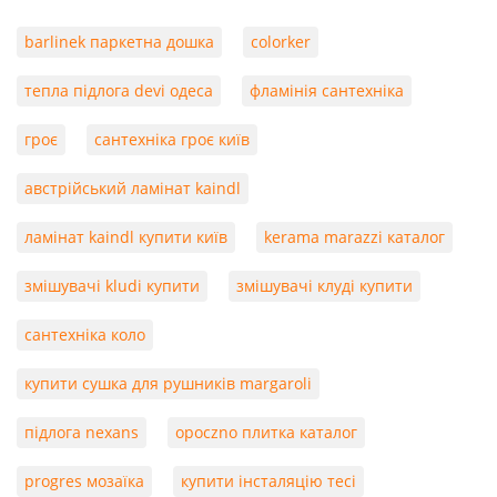
barlinek паркетна дошка
colorker
тепла підлога devi одеса
фламінія сантехніка
гроє
сантехніка гроє київ
австрійський ламінат kaindl
ламінат kaindl купити київ
kerama marazzi каталог
змішувачі kludi купити
змішувачі клуді купити
сантехніка коло
купити сушка для рушників margaroli
підлога nexans
opoczno плитка каталог
progres мозаїка
купити інсталяцію тесі