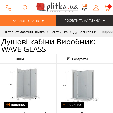
0
Рус
ПОСЛУГИ ТА МАГАЗИНИ
КАТАЛОГ ТОВАРІВ
Інтернет-магазин Плитка
Сантехніка
Душові кабіни
Виробн
Душові кабіни Виробник:
WAVE GLASS
ФІЛЬТР
Сортувати
НОВИНКА
НОВИНКА