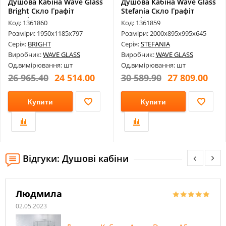
Душова Кабіна Wave Glass
Душова Кабіна Wave Glass
Bright Скло Графіт
Stefania Скло Графіт
Фурнітур...
Фурніт...
Код: 1361860
Код: 1361859
Розміри: 1950х1185х797
Розміри: 2000х895х995х645
Серія:
BRIGHT
Серія:
STEFANIA
Виробник:
WAVE GLASS
Виробник:
WAVE GLASS
Од.вимірювання: шт
Од.вимірювання: шт
26 965.40
24 514.00
30 589.90
27 809.00
Купити
Купити
Відгуки: Душові кабіни
Людмила
02.05.2023