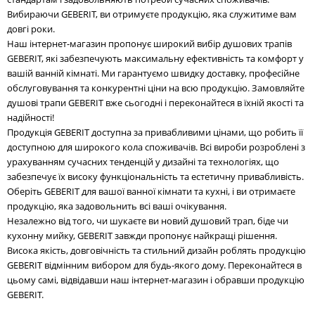
Вибираючи GEBERIT, ви отримуєте продукцію, яка служитиме вам
довгі роки.
Наш інтернет-магазин пропонує широкий вибір душових трапів
GEBERIT, які забезпечують максимальну ефективність та комфорт у
вашій ванній кімнаті. Ми гарантуємо швидку доставку, професійне
обслуговування та конкурентні ціни на всю продукцію. Замовляйте
душові трапи GEBERIT вже сьогодні і переконайтеся в їхній якості та
надійності!
Продукція GEBERIT доступна за привабливими цінами, що робить її
доступною для широкого кола споживачів. Всі вироби розроблені з
урахуванням сучасних тенденцій у дизайні та технологіях, що
забезпечує їх високу функціональність та естетичну привабливість.
Оберіть GEBERIT для вашої ванної кімнати та кухні, і ви отримаєте
продукцію, яка задовольнить всі ваші очікування.
Незалежно від того, чи шукаєте ви новий душовий трап, біде чи
кухонну мийку, GEBERIT завжди пропонує найкращі рішення.
Висока якість, довговічність та стильний дизайн роблять продукцію
GEBERIT відмінним вибором для будь-якого дому. Переконайтеся в
цьому самі, відвідавши наш інтернет-магазин і обравши продукцію
GEBERIT.