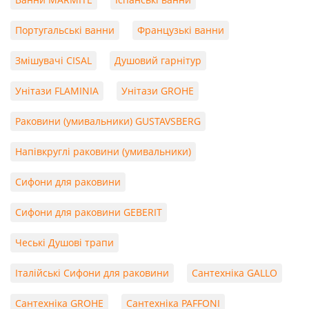
Португальські ванни
Французькі ванни
Змішувачі CISAL
Душовий гарнітур
Унітази FLAMINIA
Унітази GROHE
Раковини (умивальники) GUSTAVSBERG
Напівкруглі раковини (умивальники)
Сифони для раковини
Сифони для раковини GEBERIT
Чеські Душові трапи
Італійські Сифони для раковини
Сантехніка GALLO
Сантехніка GROHE
Сантехніка PAFFONI