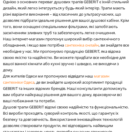
Однією з основних переваг душових трапів GEBERIT є їхній стильний
дизайн, який легко інтегрується у будь-який інтер'єр. Трапи мають
різні варіанти виконання – від класичних до ультрасучасних, що
дозволяє підібрати ідеальне рішення для вашої душової кабіни. Крім
того, вони оснащені спеціальними фільтрами, які запобігають
засміченням зливних труб та забезпечують легке очищення.
Наш інтернет-магазин пропонує широкий вибір сантехнічного
обладнання, і якщо вам потрібна
сантехніка онлайн
, ви знайдете все
необхідне у нас. Ми пропонуємо продукцію GEBERIT, яка відома
своєю якістю та надійністю. Ви можете придбати все необхідне для
вашої ванної кімнати або кухні зручно і швидко, не виходячи з
дому.
Для жителів Одеси ми пропонуємо відвідати наш
магазин
сантехніки Одеса
, де ви знайдете широкий асортимент продукції
GEBERIT та інших відомих брендів. Наші консультанти допоможуть
вам обрати найкращі рішення для вашого дому, враховуючи всі
ваші побажання та потреби.
Душові трапи GEBERIT відомі своєю надійністю та функціональністю.
Всі вироби проходять суворий контроль якості, що гарантує їх
безпеку та довговічність. Використання інноваційних технологій
дозволяє створювати продукти, які відповідають найвищим
стандартам і задовольняють потреби сучасних споживачів.