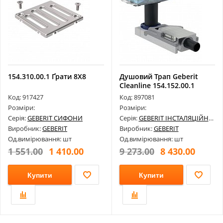
154.310.00.1 Ґрати 8Х8
Душовий Трап Geberit
Cleanline 154.152.00.1
Код: 917427
Код: 897081
Розміри:
Розміри:
Серія:
GEBERIT СИФОНИ
Серія:
GEBERIT ІНСТАЛЯЦІЙНІ СИСТЕМИ
Виробник:
GEBERIT
Виробник:
GEBERIT
Од.вимірювання: шт
Од.вимірювання: шт
1 551.00
1 410.00
9 273.00
8 430.00
Купити
Купити