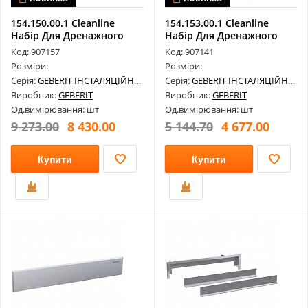
154.150.00.1 Cleanline
154.153.00.1 Cleanline
Набір Для Дренажного
Набір Для Дренажного
Каналу, ...
Каналу, ...
Код: 907157
Код: 907141
Розміри:
Розміри:
Серія:
GEBERIT ІНСТАЛЯЦІЙНІ СИСТЕМИ
Серія:
GEBERIT ІНСТАЛЯЦІЙНІ СИСТЕМИ
Виробник:
GEBERIT
Виробник:
GEBERIT
Од.вимірювання: шт
Од.вимірювання: шт
9 273.00
8 430.00
5 144.70
4 677.00
Купити
Купити