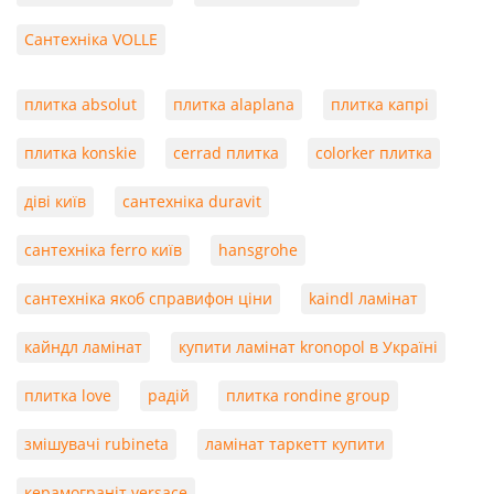
Сантехніка VOLLE
плитка absolut
плитка alaplana
плитка капрі
плитка konskie
cerrad плитка
colorker плитка
діві київ
сантехніка duravit
сантехніка ferro київ
hansgrohe
сантехніка якоб справифон ціни
kaindl ламінат
кайндл ламінат
купити ламінат kronopol в Україні
плитка love
радій
плитка rondine group
змішувачі rubineta
ламінат таркетт купити
керамограніт versace