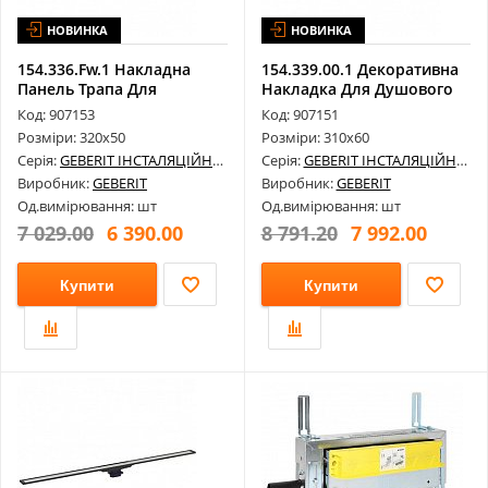
НОВИНКА
НОВИНКА
154.336.Fw.1 Накладна
154.339.00.1 Декоративна
Панель Трапа Для
Накладка Для Душового
Встановлення ...
Елеме...
Код: 907153
Код: 907151
Розміри: 320х50
Розміри: 310х60
Серія:
GEBERIT ІНСТАЛЯЦІЙНІ СИСТЕМИ
Серія:
GEBERIT ІНСТАЛЯЦІЙНІ СИСТЕМИ
Виробник:
GEBERIT
Виробник:
GEBERIT
Од.вимірювання: шт
Од.вимірювання: шт
7 029.00
6 390.00
8 791.20
7 992.00
Купити
Купити