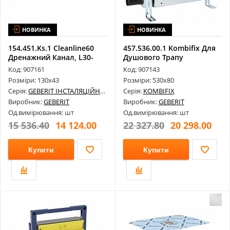
НОВИНКА
НОВИНКА
154.451.Ks.1 Cleanline60
457.536.00.1 Kombifix Для
Дренажний Канал, L30-
Душового Трапу
130См
Код: 907161
Код: 907143
Розміри: 130х43
Розміри: 530х80
Серія:
GEBERIT ІНСТАЛЯЦІЙНІ СИСТЕМИ
Серія:
KOMBIFIX
Виробник:
GEBERIT
Виробник:
GEBERIT
Од.вимірювання: шт
Од.вимірювання: шт
15 536.40
14 124.00
22 327.80
20 298.00
Купити
Купити