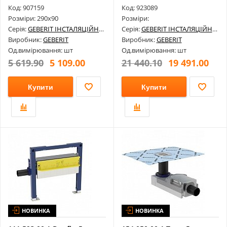
Елеме...
Код: 907159
Код: 923089
Розміри: 290х90
Розміри:
Серія:
GEBERIT ІНСТАЛЯЦІЙНІ СИСТЕМИ
Серія:
GEBERIT ІНСТАЛЯЦІЙНІ СИСТЕМИ
Виробник:
GEBERIT
Виробник:
GEBERIT
Од.вимірювання: шт
Од.вимірювання: шт
5 619.90
5 109.00
21 440.10
19 491.00
Купити
Купити
НОВИНКА
НОВИНКА