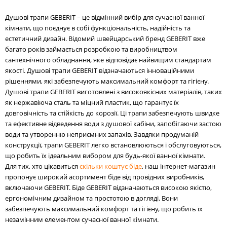
Душові трапи GEBERIT – це відмінний вибір для сучасної ванної
кімнати, що поєднує в собі функціональність, надійність та
естетичний дизайн. Відомий швейцарський бренд GEBERIT вже
багато років займається розробкою та виробництвом
сантехнічного обладнання, яке відповідає найвищим стандартам
якості. Душові трапи GEBERIT відзначаються інноваційними
рішеннями, які забезпечують максимальний комфорт та гігієну.
Душові трапи GEBERIT виготовлені з високоякісних матеріалів, таких
як нержавіюча сталь та міцний пластик, що гарантує їх
довговічність та стійкість до корозії. Ці трапи забезпечують швидке
та ефективне відведення води з душової кабіни, запобігаючи застою
води та утворенню неприємних запахів. Завдяки продуманій
конструкції, трапи GEBERIT легко встановлюються і обслуговуються,
що робить їх ідеальним вибором для будь-якої ванної кімнати.
Для тих, хто цікавиться
скільки коштує біде
, наш інтернет-магазин
пропонує широкий асортимент біде від провідних виробників,
включаючи GEBERIT. Біде GEBERIT відзначаються високою якістю,
ергономічним дизайном та простотою в догляді. Вони
забезпечують максимальний комфорт та гігієну, що робить їх
незамінним елементом сучасної ванної кімнати.