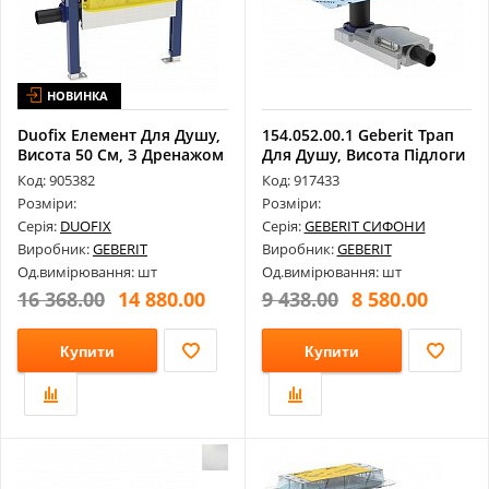
НОВИНКА
Duofix Елемент Для Душу,
154.052.00.1 Geberit Трап
Висота 50 См, З Дренажом
Для Душу, Висота Підлоги
У ...
В...
Код: 905382
Код: 917433
Розміри:
Розміри:
Серія:
DUOFIX
Серія:
GEBERIT СИФОНИ
Виробник:
GEBERIT
Виробник:
GEBERIT
Од.вимірювання: шт
Од.вимірювання: шт
16 368.00
14 880.00
9 438.00
8 580.00
Купити
Купити