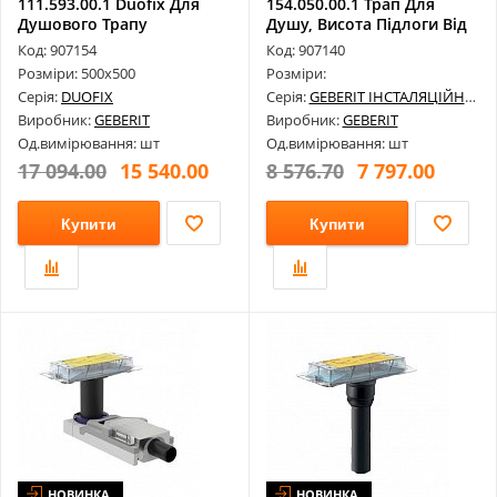
111.593.00.1 Duofix Для
154.050.00.1 Трап Для
Душового Трапу
Душу, Висота Підлоги Від
90Мм
Код: 907154
Код: 907140
Розміри: 500х500
Розміри:
Серія:
DUOFIX
Серія:
GEBERIT ІНСТАЛЯЦІЙНІ СИСТЕМИ
Виробник:
GEBERIT
Виробник:
GEBERIT
Од.вимірювання: шт
Од.вимірювання: шт
17 094.00
15 540.00
8 576.70
7 797.00
Купити
Купити
НОВИНКА
НОВИНКА