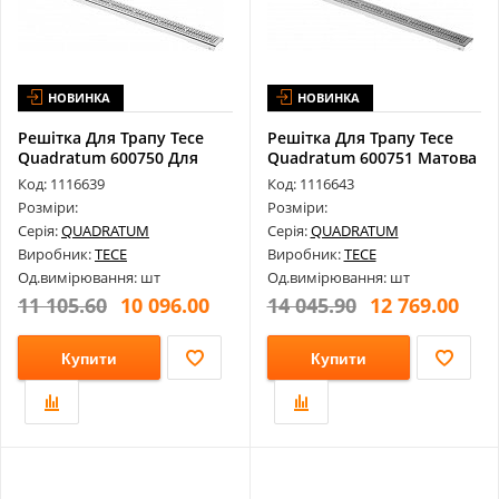
НОВИНКА
НОВИНКА
Решітка Для Трапу Tece
Решітка Для Трапу Tece
Quadratum 600750 Для
Quadratum 600751 Матова
Каналу 7...
Для К...
Код: 1116639
Код: 1116643
Розміри:
Розміри:
Серія:
QUADRATUM
Серія:
QUADRATUM
Виробник:
TECE
Виробник:
TECE
Од.вимірювання: шт
Од.вимірювання: шт
11 105.60
10 096.00
14 045.90
12 769.00
Купити
Купити