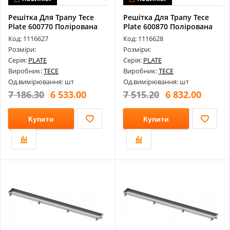
Решітка Для Трапу Tece
Решітка Для Трапу Tece
Plate 600770 Полірована
Plate 600870 Полірована
Для К...
Для К...
Код: 1116627
Код: 1116628
Розміри:
Розміри:
Серія:
PLATE
Серія:
PLATE
Виробник:
TECE
Виробник:
TECE
Од.вимірювання: шт
Од.вимірювання: шт
7 186.30
6 533.00
7 515.20
6 832.00
Купити
Купити