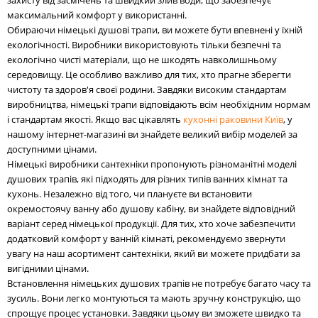
максимальний комфорт у використанні.
Обираючи німецькі душові трапи, ви можете бути впевнені у їхній
екологічності. Виробники використовують тільки безпечні та
екологічно чисті матеріали, що не шкодять навколишньому
середовищу. Це особливо важливо для тих, хто прагне зберегти
чистоту та здоров'я своєї родини. Завдяки високим стандартам
виробництва, німецькі трапи відповідають всім необхідним нормам
і стандартам якості. Якщо вас цікавлять
кухонні раковини Київ
, у
нашому інтернет-магазині ви знайдете великий вибір моделей за
доступними цінами.
Німецькі виробники сантехніки пропонують різноманітні моделі
душових трапів, які підходять для різних типів ванних кімнат та
кухонь. Незалежно від того, чи плануєте ви встановити
окремостоячу ванну або душову кабіну, ви знайдете відповідний
варіант серед німецької продукції. Для тих, хто хоче забезпечити
додатковий комфорт у ванній кімнаті, рекомендуємо звернути
увагу на наш асортимент сантехніки, який ви можете придбати за
вигідними цінами.
Встановлення німецьких душових трапів не потребує багато часу та
зусиль. Вони легко монтуються та мають зручну конструкцію, що
спрощує процес установки. Завдяки цьому ви зможете швидко та