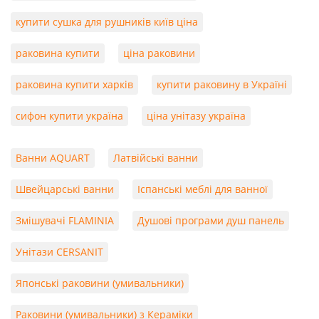
купити сушка для рушників київ ціна
раковина купити
ціна раковини
раковина купити харків
купити раковину в Україні
сифон купити україна
ціна унітазу україна
Ванни AQUART
Латвійські ванни
Швейцарські ванни
Іспанські меблі для ванної
Змішувачі FLAMINIA
Душові програми душ панель
Унітази CERSANIT
Японські раковини (умивальники)
Раковини (умивальники) з Кераміки