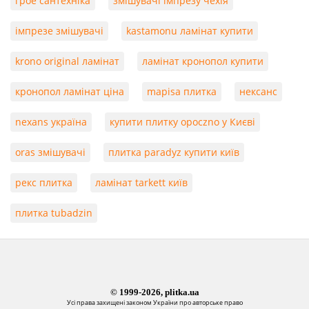
грое сантехніка
змішувачі імпрезу чехія
імпрезе змішувачі
kastamonu ламінат купити
krono original ламінат
ламінат кронопол купити
кронопол ламінат ціна
mapisa плитка
нексанс
nexans україна
купити плитку opoczno у Києві
oras змішувачі
плитка paradyz купити київ
рекс плитка
ламінат tarkett київ
плитка tubadzin
© 1999-2026, plitka.ua
Усі права захищені законом України про авторське право