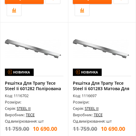
НОВИНКА
НОВИНКА
Решітка Для Трапу Tece
Решітка Для Трапу Tece
Steel Ii 601282 Полірована
Steel Ii 601283 Матова Для
Дл...
Ка...
Код: 1116702
Код: 1116697
Розміри:
Розміри:
Серія:
STEEL II
Серія:
STEEL II
Виробник:
TECE
Виробник:
TECE
Од.вимірювання: шт
Од.вимірювання: шт
11 759.00
10 690.00
11 759.00
10 690.00