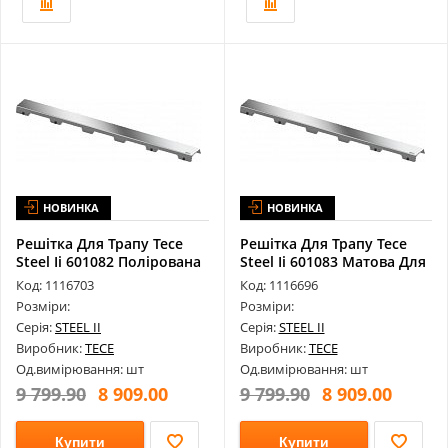
НОВИНКА
НОВИНКА
Решітка Для Трапу Tece
Решітка Для Трапу Tece
Steel Ii 601082 Полірована
Steel Ii 601083 Матова Для
Дл...
Ка...
Код: 1116703
Код: 1116696
Розміри:
Розміри:
Серія:
STEEL II
Серія:
STEEL II
Виробник:
TECE
Виробник:
TECE
Од.вимірювання: шт
Од.вимірювання: шт
9 799.90
8 909.00
9 799.90
8 909.00
Купити
Купити