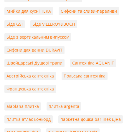
Мийки для кухні TEKA
Сифони та сливи-переливи
Біде GSI
Біде VILLEROY&BOCH
Біде з вертикальним випуском
Сифони для ванни DURAVIT
Швейцарські Душові трапи
Сантехніка AQUANIT
Австрійська сантехніка
Польська сантехніка
Французька сантехніка
alaplana плитка
плитка argenta
плитка атлас конкорд
паркетна дошка barlinek ціна