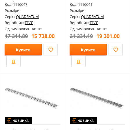
Полірована Д...
Для К...
Код: 1116647
Код: 1116641
Розміри:
Розміри:
Серія:
QUADRATUM
Серія:
QUADRATUM
Виробник:
TECE
Виробник:
TECE
Од.вимірювання: шт
Од.вимірювання: шт
17 311.80
15 738.00
21 231.10
19 301.00
Купити
Купити
НОВИНКА
НОВИНКА