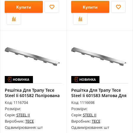
Купити
Купити
НОВИНКА
НОВИНКА
Решітка Для Трапу Tece
Решітка Для Трапу Tece
Steel Ii 601582 Полірована
Steel Ii 601583 Матова Для
Дл...
Ка...
Код: 1116704
Код: 1116698
Розміри:
Розміри:
Серія:
STEEL II
Серія:
STEEL II
Виробник:
TECE
Виробник:
TECE
Од.вимірювання: шт
Од.вимірювання: шт