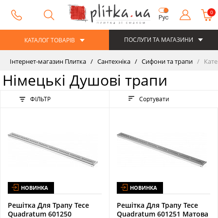
0
Рус
ПОСЛУГИ ТА МАГАЗИНИ
КАТАЛОГ ТОВАРІВ
Інтернет-магазин Плитка
Сантехніка
Сифони та трапи
Кате
Німецькі Душові трапи
ФІЛЬТР
Сортувати
НОВИНКА
НОВИНКА
Решітка Для Трапу Tece
Решітка Для Трапу Tece
Quadratum 601250
Quadratum 601251 Матова