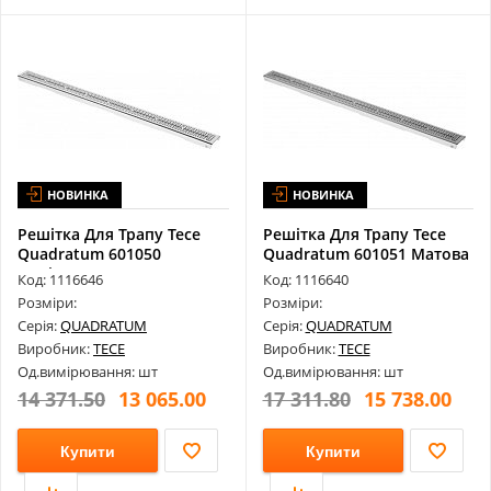
НОВИНКА
НОВИНКА
Решітка Для Трапу Tece
Решітка Для Трапу Tece
Quadratum 601050
Quadratum 601051 Матова
Полірована Д...
Для К...
Код: 1116646
Код: 1116640
Розміри:
Розміри:
Серія:
QUADRATUM
Серія:
QUADRATUM
Виробник:
TECE
Виробник:
TECE
Од.вимірювання: шт
Од.вимірювання: шт
14 371.50
13 065.00
17 311.80
15 738.00
Купити
Купити