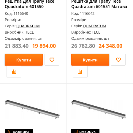
Решітка Для Трапу Tece
Решітка Для Трапу Tece
Quadratum 601550
Quadratum 601551 Матова
Полірова Для...
Для К...
Код: 1116648
Код: 1116642
Розміри:
Розміри:
Серія:
QUADRATUM
Серія:
QUADRATUM
Виробник:
TECE
Виробник:
TECE
Од.вимірювання: шт
Од.вимірювання: шт
21 883.40
19 894.00
26 782.80
24 348.00
Купити
Купити
НОВИНКА
НОВИНКА