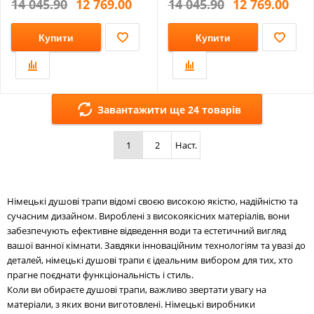
14 045.90
12 769.00
14 045.90
12 769.00
Купити
Купити
Завантажити ще 24 товарів
1
2
Наст.
Німецькі душові трапи відомі своєю високою якістю, надійністю та
сучасним дизайном. Вироблені з високоякісних матеріалів, вони
забезпечують ефективне відведення води та естетичний вигляд
вашої ванної кімнати. Завдяки інноваційним технологіям та увазі до
деталей, німецькі душові трапи є ідеальним вибором для тих, хто
прагне поєднати функціональність і стиль.
Коли ви обираєте душові трапи, важливо звертати увагу на
матеріали, з яких вони виготовлені. Німецькі виробники