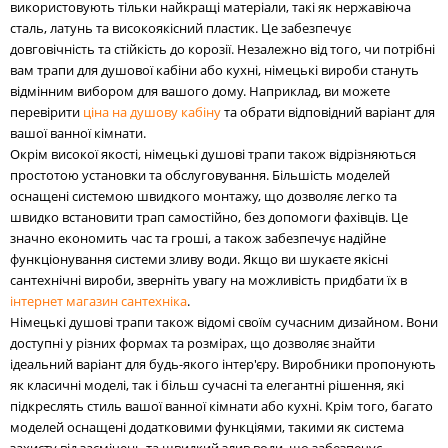
використовують тільки найкращі матеріали, такі як нержавіюча
сталь, латунь та високоякісний пластик. Це забезпечує
довговічність та стійкість до корозії. Незалежно від того, чи потрібні
вам трапи для душової кабіни або кухні, німецькі вироби стануть
відмінним вибором для вашого дому. Наприклад, ви можете
перевірити
ціна на душову кабіну
та обрати відповідний варіант для
вашої ванної кімнати.
Окрім високої якості, німецькі душові трапи також відрізняються
простотою установки та обслуговування. Більшість моделей
оснащені системою швидкого монтажу, що дозволяє легко та
швидко встановити трап самостійно, без допомоги фахівців. Це
значно економить час та гроші, а також забезпечує надійне
функціонування системи зливу води. Якщо ви шукаєте якісні
сантехнічні вироби, зверніть увагу на можливість придбати їх в
інтернет магазин сантехніка
.
Німецькі душові трапи також відомі своїм сучасним дизайном. Вони
доступні у різних формах та розмірах, що дозволяє знайти
ідеальний варіант для будь-якого інтер'єру. Виробники пропонують
як класичні моделі, так і більш сучасні та елегантні рішення, які
підкреслять стиль вашої ванної кімнати або кухні. Крім того, багато
моделей оснащені додатковими функціями, такими як система
захисту від засмічень та швидкий злив води, що забезпечує