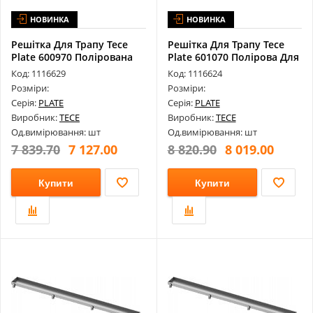
НОВИНКА
НОВИНКА
Решітка Для Трапу Tece
Решітка Для Трапу Tece
Plate 600970 Полірована
Plate 601070 Полірова Для
Для К...
Кан...
Код: 1116629
Код: 1116624
Розміри:
Розміри:
Серія:
PLATE
Серія:
PLATE
Виробник:
TECE
Виробник:
TECE
Од.вимірювання: шт
Од.вимірювання: шт
7 839.70
7 127.00
8 820.90
8 019.00
Купити
Купити