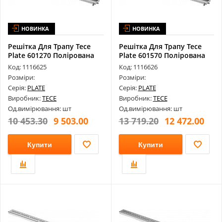
НОВИНКА
НОВИНКА
Решітка Для Трапу Tece
Решітка Для Трапу Tece
Plate 601270 Полірована
Plate 601570 Полірована
Для К...
Для К...
Код: 1116625
Код: 1116626
Розміри:
Розміри:
Серія:
PLATE
Серія:
PLATE
Виробник:
TECE
Виробник:
TECE
Од.вимірювання: шт
Од.вимірювання: шт
10 453.30
9 503.00
13 719.20
12 472.00
Купити
Купити