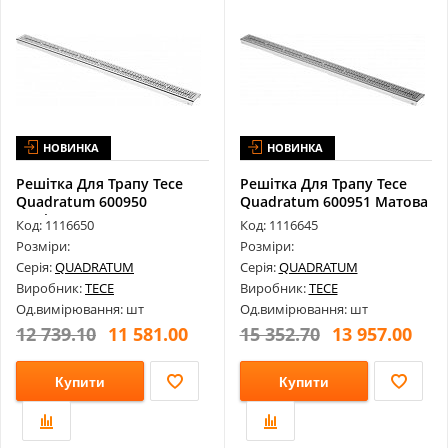
НОВИНКА
НОВИНКА
Решітка Для Трапу Tece
Решітка Для Трапу Tece
Quadratum 600950
Quadratum 600951 Матова
Полірована Д...
Для К...
Код: 1116650
Код: 1116645
Розміри:
Розміри:
Серія:
QUADRATUM
Серія:
QUADRATUM
Виробник:
TECE
Виробник:
TECE
Од.вимірювання: шт
Од.вимірювання: шт
12 739.10
11 581.00
15 352.70
13 957.00
Купити
Купити