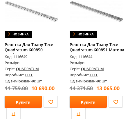
НОВИНКА
НОВИНКА
Решітка Для Трапу Tece
Решітка Для Трапу Tece
Quadratum 600850
Quadratum 600851 Матова
Полірова Для...
Для К...
Код: 1116649
Код: 1116644
Розміри:
Розміри:
Серія:
QUADRATUM
Серія:
QUADRATUM
Виробник:
TECE
Виробник:
TECE
Од.вимірювання: шт
Од.вимірювання: шт
11 759.00
10 690.00
14 371.50
13 065.00
Купити
Купити