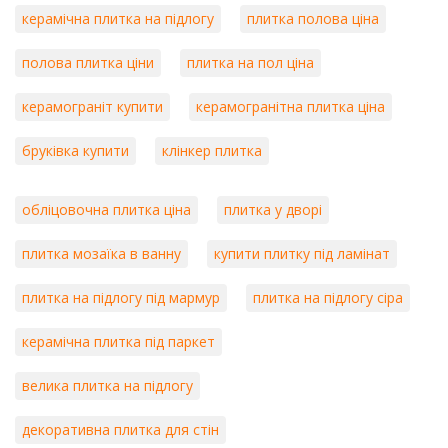
керамічна плитка на підлогу
плитка полова ціна
полова плитка ціни
плитка на пол ціна
керамограніт купити
керамогранітна плитка ціна
бруківка купити
клінкер плитка
обліцовочна плитка ціна
плитка у дворі
плитка мозаїка в ванну
купити плитку під ламінат
плитка на підлогу під мармур
плитка на підлогу сіра
керамічна плитка під паркет
велика плитка на підлогу
декоративна плитка для стін