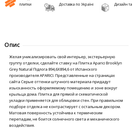
плитки
Доставка по Україні
Дизайн та 
Опис
Желая уникализировать свой интерьер, экстерьерную
группу отделки, сделайте ставку на Плитка Aparici Brooklyn
Grey Natural Підлога 894,6Х894,6 от Испанского
производителя APARICI. Представленные на страницах
сайта Серые оттенки штучного материала придадут
изысканность оформляемому помещению и зоне вокруг
крыльца дома. Плитка для прямой и схематической
укладки применяется для облицовки стен. При правильном
подборе отделка не контрастирует с остальным декором.
Матовая поверхность устойчива к термическим
перепадам, не боится солнечного света и механического
воздействия.