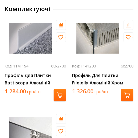
Комплектуючі
Код: 1141194
60х2700
Код: 1141200
6х2700
Профіль Для Плитки
Профіль Для Плитки
Battiscopa Алюміній
Filojolly Алюміній Хром
Срібло 2700Х60 Ba 600 Asn
2700Х6 Rjf 60 Asb
1 284.00
1 326.00
грн/шт
грн/шт