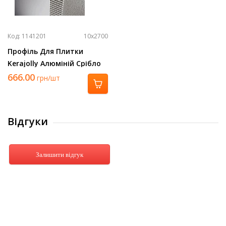
Код: 1141201
10х2700
Профіль Для Плитки
Kerajolly Алюміній Срібло
2700Х10 Tr 100 As
666.00
грн/шт
Відгуки
Залишити відгук