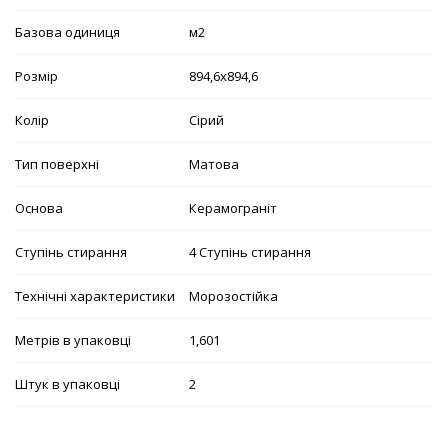
Базова одиниця
м2
Розмір
894,6х894,6
Колір
Сірий
Тип поверхні
Матова
Основа
Керамограніт
Ступінь стирання
4 Ступінь стирання
Технічні характеристики
Морозостійка
Метрів в упаковці
1,601
Штук в упаковці
2