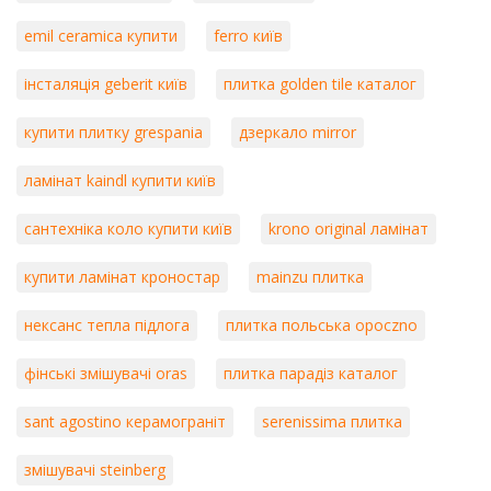
emil ceramica купити
ferro київ
інсталяція geberit київ
плитка golden tile каталог
купити плитку grespania
дзеркало mirror
ламінат kaindl купити київ
сантехніка коло купити київ
krono original ламінат
купити ламінат кроностар
mainzu плитка
нексанс тепла підлога
плитка польська opoczno
фінські змішувачі oras
плитка парадіз каталог
sant agostino керамограніт
serenissima плитка
змішувачі steinberg