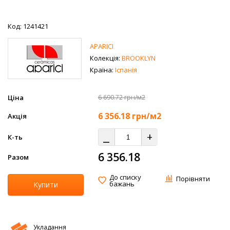
Код: 1241421
APARICI
Колекція:
BROOKLYN
Країна:
Іспанія
Ціна
6 690.72 грн/м2
6 356.18
грн/м2
Акція
⎯
+
К-ть
6 356.18
Разом
До списку
Порівняти
бажань
Купити
Укладання