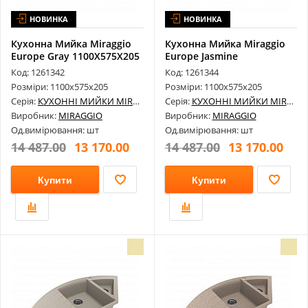
НОВИНКА
НОВИНКА
Кухонна Мийка Miraggio
Кухонна Мийка Miraggio
Europe Gray 1100Х575Х205
Europe Jasmine
1100Х575Х205
Код: 1261342
Код: 1261344
Розміри: 1100х575х205
Розміри: 1100х575х205
Серія:
КУХОННІ МИЙКИ MIRAGGIO
Серія:
КУХОННІ МИЙКИ MIRAGGIO
Виробник:
MIRAGGIO
Виробник:
MIRAGGIO
Од.вимірювання: шт
Од.вимірювання: шт
14 487.00
13 170.00
14 487.00
13 170.00
Купити
Купити