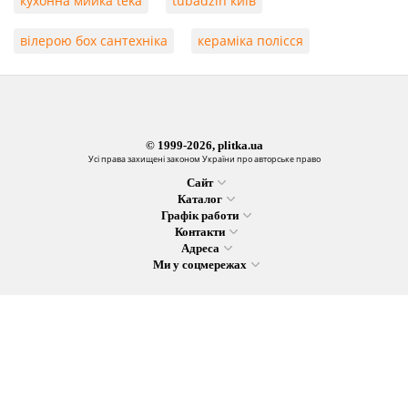
кухонна мийка teka
tubadzin київ
вілерою бох сантехніка
кераміка полісся
© 1999-2026, plitka.ua
Усі права захищені законом України про авторське право
Сайт
Каталог
Графік работи
Контакти
Адреса
Ми у соцмережах