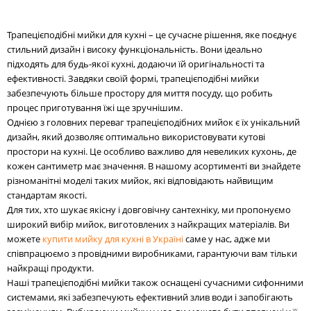
Трапецієподібні мийки для кухні – це сучасне рішення, яке поєднує
стильний дизайн і високу функціональність. Вони ідеально
підходять для будь-якої кухні, додаючи їй оригінальності та
ефективності. Завдяки своїй формі, трапецієподібні мийки
забезпечують більше простору для миття посуду, що робить
процес приготування їжі ще зручнішим.
Однією з головних переваг трапецієподібних мийок є їх унікальний
дизайн, який дозволяє оптимально використовувати кутові
простори на кухні. Це особливо важливо для невеликих кухонь, де
кожен сантиметр має значення. В нашому асортименті ви знайдете
різноманітні моделі таких мийок, які відповідають найвищим
стандартам якості.
Для тих, хто шукає якісну і довговічну сантехніку, ми пропонуємо
широкий вибір мийок, виготовлених з найкращих матеріалів. Ви
можете
купити мийку для кухні в Україні
саме у нас, адже ми
співпрацюємо з провідними виробниками, гарантуючи вам тільки
найкращі продукти.
Наші трапецієподібні мийки також оснащені сучасними сифонними
системами, які забезпечують ефективний злив води і запобігають