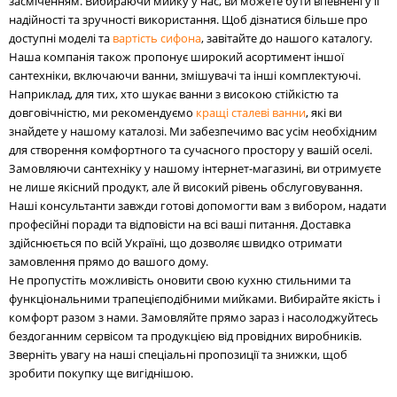
засміченням. Вибираючи мийку у нас, ви можете бути впевнені у її
надійності та зручності використання. Щоб дізнатися більше про
доступні моделі та
вартість сифона
, завітайте до нашого каталогу.
Наша компанія також пропонує широкий асортимент іншої
сантехніки, включаючи ванни, змішувачі та інші комплектуючі.
Наприклад, для тих, хто шукає ванни з високою стійкістю та
довговічністю, ми рекомендуємо
кращі сталеві ванни
, які ви
знайдете у нашому каталозі. Ми забезпечимо вас усім необхідним
для створення комфортного та сучасного простору у вашій оселі.
Замовляючи сантехніку у нашому інтернет-магазині, ви отримуєте
не лише якісний продукт, але й високий рівень обслуговування.
Наші консультанти завжди готові допомогти вам з вибором, надати
професійні поради та відповісти на всі ваші питання. Доставка
здійснюється по всій Україні, що дозволяє швидко отримати
замовлення прямо до вашого дому.
Не пропустіть можливість оновити свою кухню стильними та
функціональними трапецієподібними мийками. Вибирайте якість і
комфорт разом з нами. Замовляйте прямо зараз і насолоджуйтесь
бездоганним сервісом та продукцією від провідних виробників.
Зверніть увагу на наші спеціальні пропозиції та знижки, щоб
зробити покупку ще вигіднішою.