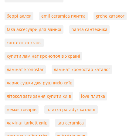
беррі аллок
emil ceramica плитка
grohe каталог
faka аксесуари для ванної
hansa сантехніка
сантехніка kraus
купити ламінат кронопол в Україні
ламінат kronostar
ламінат кроностар каталог
ларис сушки для рушників київ
літокол затирання купити київ
love плитка
немає товарів
плитка paradyz каталог
ламінат tarkett київ
tau ceramica