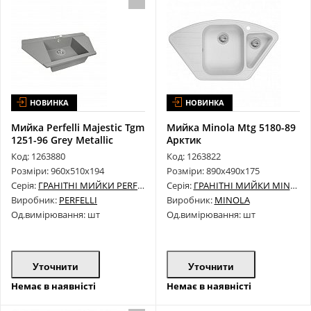
НОВИНКА
НОВИНКА
Мийка Perfelli Majestic Tgm
Мийка Minola Mtg 5180-89
1251-96 Grey Metallic
Арктик
Код: 1263880
Код: 1263822
Розміри: 960х510х194
Розміри: 890х490х175
Серія:
ГРАНІТНІ МИЙКИ PERFELLI
Серія:
ГРАНІТНІ МИЙКИ MINOLA
Виробник:
PERFELLI
Виробник:
MINOLA
Од.вимірювання: шт
Од.вимірювання: шт
Уточнити
Уточнити
Немає в наявністі
Немає в наявністі