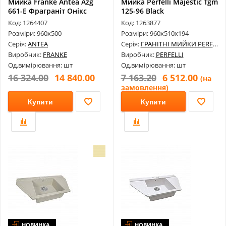
Мийка Franke Antea Azg
Мийка Perfelli Majestic Tgm
661-E Фраграніт Онікс
125-96 Black
114.049...
Код: 1264407
Код: 1263877
Розміри: 960х500
Розміри: 960х510х194
Серія:
ANTEA
Серія:
ГРАНІТНІ МИЙКИ PERFELLI
Виробник:
FRANKE
Виробник:
PERFELLI
Од.вимірювання: шт
Од.вимірювання: шт
16 324.00
14 840.00
7 163.20
6 512.00
(на
замовлення)
Купити
Купити
НОВИНКА
НОВИНКА