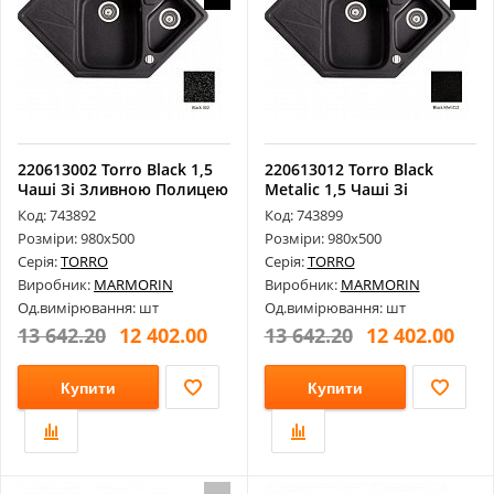
220613002 Torro Black 1,5
220613012 Torro Black
Чаші Зі Зливною Полицею
Metalic 1,5 Чаші Зі
Тр...
Зливною По...
Код: 743892
Код: 743899
Розміри: 980х500
Розміри: 980х500
Серія:
TORRO
Серія:
TORRO
Виробник:
MARMORIN
Виробник:
MARMORIN
Од.вимірювання: шт
Од.вимірювання: шт
13 642.20
12 402.00
13 642.20
12 402.00
Купити
Купити