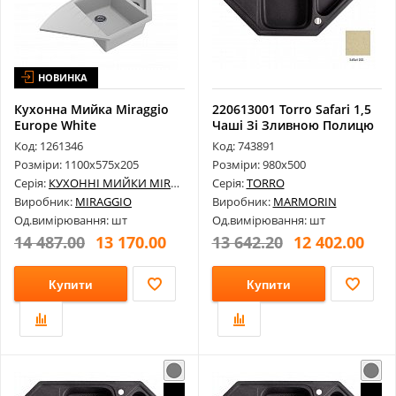
НОВИНКА
Кухонна Мийка Miraggio
220613001 Torro Safari 1,5
Europe White
Чаші Зі Зливною Полицю
1100Х575Х205
Тр...
Код: 1261346
Код: 743891
Розміри: 1100х575х205
Розміри: 980х500
Серія:
КУХОННІ МИЙКИ MIRAGGIO
Серія:
TORRO
Виробник:
MIRAGGIO
Виробник:
MARMORIN
Од.вимірювання: шт
Од.вимірювання: шт
14 487.00
13 170.00
13 642.20
12 402.00
Купити
Купити