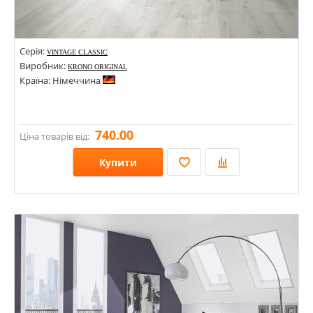
Серія:
VINTAGE CLASSIC
Виробник:
KRONO ORIGINAL
Країна: Німеччина
740.00
Ціна товарів від:
Купити
Розміри: 1285х192; 1285х192х10;
Стилі:
Кольори: