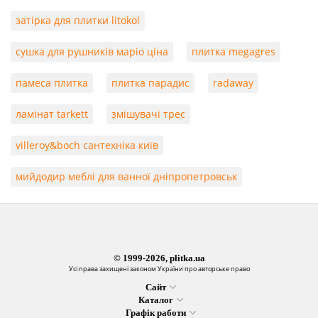
затірка для плитки litokol
сушка для рушників маріо ціна
плитка megagres
памеса плитка
плитка парадис
radaway
ламінат tarkett
змішувачі трес
villeroy&boch сантехніка київ
мийдодир меблі для ванної дніпропетровськ
© 1999-2026, plitka.ua
Усі права захищені законом України про авторське право
Сайт
Каталог
Графік работи