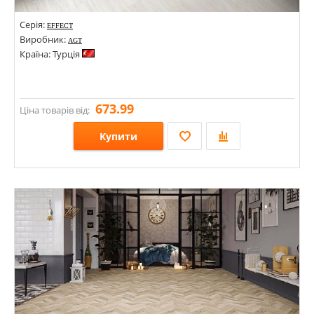
Серія:
EFFECT
Виробник:
AGT
Країна: Турція
673.99
Ціна товарів від:
Купити
Розміри: 1200х191х8;
Стилі:
Кольори: