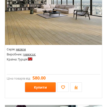
Серія:
MEDIUM
Виробник:
VARIOCLIC
Країна: Турція
580.00
Ціна товарів від:
Купити
Розміри: 1283,5х153,7х10; 1287х157,5х10;
Стилі: