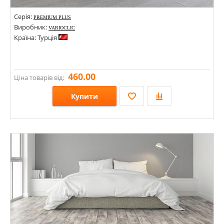
Серія:
PREMIUM PLUS
Виробник:
VARIOCLIC
Країна: Турція
460.00
Ціна товарів від:
Купити
Розміри: 1203,5х132,8х8;
Стилі:
Кольори: