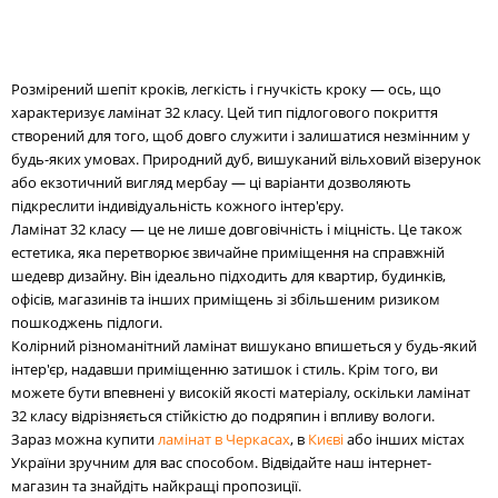
Розмірений шепіт кроків, легкість і гнучкість кроку — ось, що
характеризує ламінат 32 класу. Цей тип підлогового покриття
створений для того, щоб довго служити і залишатися незмінним у
будь-яких умовах. Природний дуб, вишуканий вільховий візерунок
або екзотичний вигляд мербау — ці варіанти дозволяють
підкреслити індивідуальність кожного інтер'єру.
Ламінат 32 класу — це не лише довговічність і міцність. Це також
естетика, яка перетворює звичайне приміщення на справжній
шедевр дизайну. Він ідеально підходить для квартир, будинків,
офісів, магазинів та інших приміщень зі збільшеним ризиком
пошкоджень підлоги.
Колірний різноманітний ламінат вишукано впишеться у будь-який
інтер'єр, надавши приміщенню затишок і стиль. Крім того, ви
можете бути впевнені у високій якості матеріалу, оскільки ламінат
32 класу відрізняється стійкістю до подряпин і впливу вологи.
Зараз можна купити
ламінат в Черкасах
, в
Києві
або інших містах
України зручним для вас способом. Відвідайте наш інтернет-
магазин та знайдіть найкращі пропозиції.