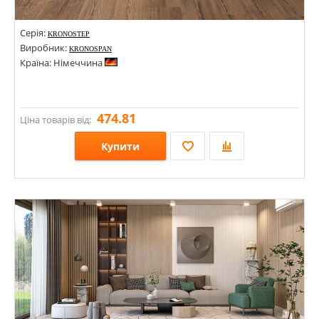
Серія:
KRONOSTEP
Виробник:
KRONOSPAN
Країна: Німеччина
474.81
Ціна товарів від:
Купити
Розміри: 1288х195х8;
Стилі:
Кольори: