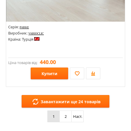
Серія:
PARKE
Виробник:
VARIOCLIC
Країна: Турція
440.00
Ціна товарів від:
Купити
Розміри: 1203,5х191,7х8;
Стилі:
Завантажити ще 24 товарів
Кольори:
1
2
Наст.