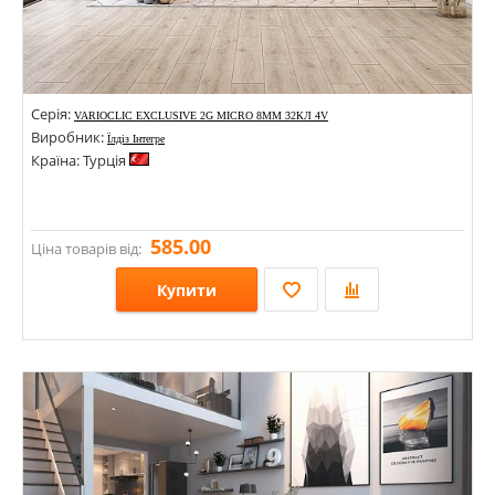
Серія:
VARIOCLIC EXCLUSIVE 2G MICRO 8ММ 32КЛ 4V
Виробник:
Їлдіз Інтегре
Країна: Турція
585.00
Ціна товарів від:
Купити
Розміри: 1204х193х8;
Стилі:
Кольори: