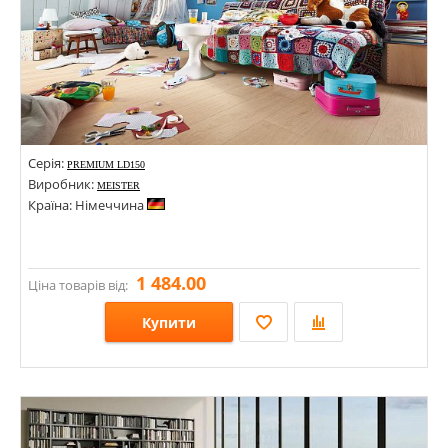
Серія:
PREMIUM LD150
Виробник:
MEISTER
Країна: Німеччина
1 484.00
Ціна товарів від:
Купити
Розміри: 1288х198х8;
Стилі:
Кольори: