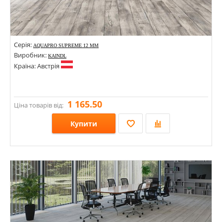
Серія:
AQUAPRO SUPREME 12 MM
Виробник:
KAINDL
Країна: Австрія
1 165.50
Ціна товарів від:
Купити
Розміри: 1290х193х12;
Стилі:
Кольори: