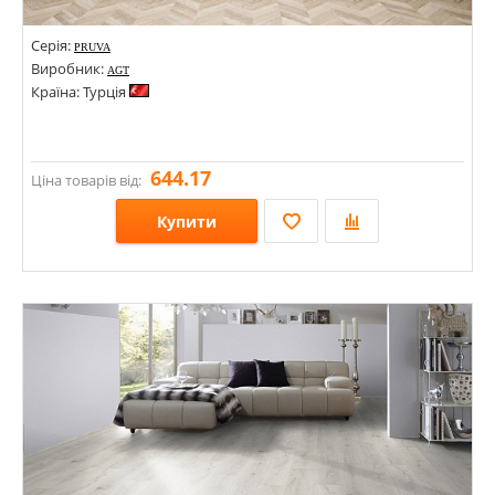
Серія:
PRUVA
Виробник:
AGT
Країна: Турція
644.17
Ціна товарів від:
Купити
Розміри: 1200х188х8;
Стилі:
Кольори: