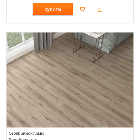
Купити
Розміри: 1380х246х8;
Стилі:
Кольори:
Серія:
ARMONIA SLIM
Виробник: