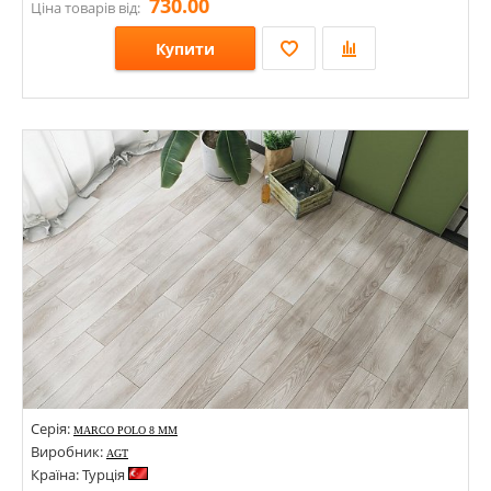
730.00
Ціна товарів від:
Купити
Розміри: 1288х195х8; 638х330х8; 1285х192х10;
Стилі:
Кольори:
Серія:
MARCO POLO 8 MM
Виробник:
AGT
Країна: Турція