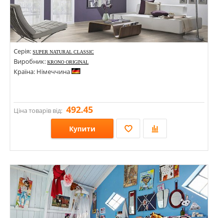
Серія:
SUPER NATURAL CLASSIC
Виробник:
KRONO ORIGINAL
Країна: Німеччина
492.45
Ціна товарів від:
Купити
Розміри: 1285х192х8; 1288х195х8;
Стилі:
Кольори: