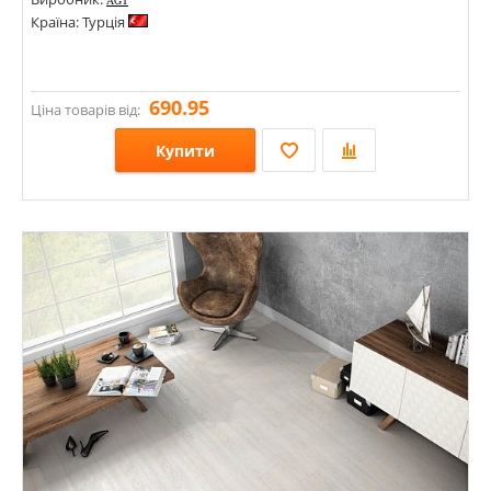
AGT
Країна: Турція
690.95
Ціна товарів від:
Купити
Розміри: 1380х159х8;
Стилі:
Кольори: