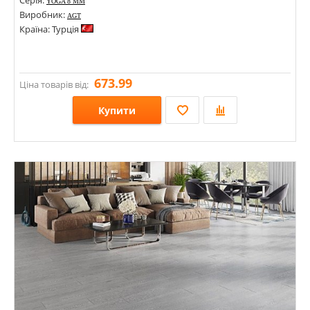
Серія:
YOGA 8 MM
Виробник:
AGT
Країна: Турція
673.99
Ціна товарів від:
Купити
Розміри: 1200х191х8;
Стилі:
Кольори: