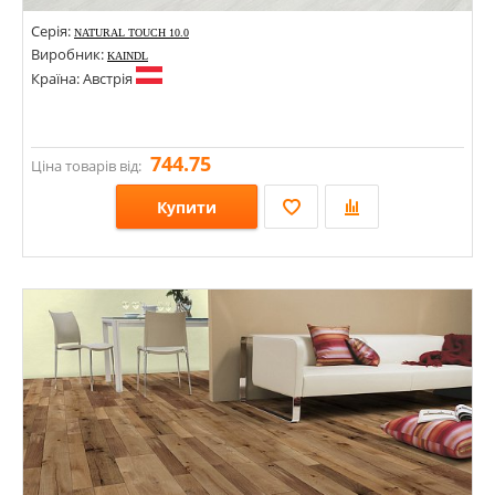
Серія:
NATURAL TOUCH 10.0
Виробник:
KAINDL
Країна: Австрія
744.75
Ціна товарів від:
Купити
Розміри: 1383х116; 1383х159; 1383х159х10;
Стилі:
Кольори: