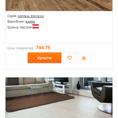
Серія:
NATURAL TOUCH 8.0
Виробник:
KAINDL
Країна: Австрія
744.75
Ціна товарів від:
Купити
Розміри: 1383х193; 1383х193х8; 1383х244х8; 1383х244;
Стилі:
Кольори: