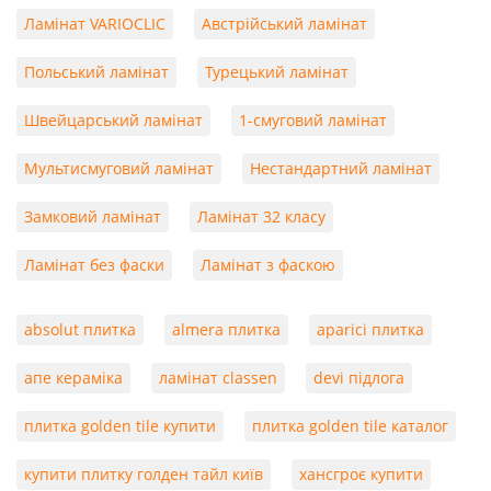
Ламінат VARIOCLIC
Австрійський ламінат
Польський ламінат
Турецький ламінат
Швейцарський ламінат
1-смуговий ламінат
Мультисмуговий ламінат
Нестандартний ламінат
Замковий ламінат
Ламінат 32 класу
Ламінат без фаски
Ламінат з фаскою
absolut плитка
almera плитка
aparici плитка
апе кераміка
ламінат classen
devi підлога
плитка golden tile купити
плитка golden tile каталог
купити плитку голден тайл київ
хансгроє купити