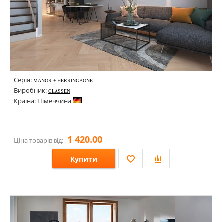
Серія:
MANOR + HERRINGBONE
Виробник:
CLASSEN
Країна: Німеччина
1 420.00
Ціна товарів від:
Купити
Розміри: 643х131х10;
Стилі:
Кольори: