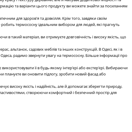
нформацію та варіанти цього продукту ви можете знайти за посиланням
ечним для здоров'я та довкілля. Крім того, завдяки своїм
е робить термососну ідеальним вибором для людей, які прагнуть
чи в такий матеріал, ви отримуєте довговічність і високу якість, що
ас, альтанок, садових меблів та інших конструкцій. В Одесі, як і в
 Одеса, радимо звернути увагу на термососну. Більше інформації про
 використовувати її в будь-якому інтер'єрі або екстер'єрі. Вибираючи
 чи плануєте ви оновити підлогу, зробити новий фасад або
чує високу якість і надійність, але й допомагає зберегти природу,
властивостями, створюючи комфортний і безпечний простір для