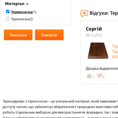
Матеріал
Термососна
(
1
)
Відгуки: Те
Термоясен
(
2
)
Сергій
08.12.2023
Те
Те
80
Дошка відмінної
1
0
Термодерево з термососни – це унікальний матеріал, який завоював 
доступу кисню, що забезпечує збереження її природних властивостей і
робить її ідеальним вибором для використання як всередині, так і зо
Один з найпопулярніших продуктів з термососни – масивна дошка для п