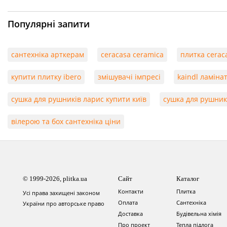
Популярні запити
сантехніка арткерам
ceracasa ceramica
плитка cerac
купити плитку ibero
змішувачі імпресі
kaindl ламіна
сушка для рушників ларис купити київ
сушка для рушник
вілерою та бох сантехніка ціни
© 1999-2026, plitka.ua
Сайт
Каталог
Контакти
Плитка
Усі права захищені законом
Оплата
Сантехніка
України про авторське право
Доставка
Будівельна хімія
Про проект
Тепла підлога