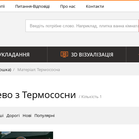
тії
Питання-Відповіді
Про нас
Контакти
УКЛАДАННЯ
3D ВІЗУАЛІЗАЦІЯ
ошка)
Матеріал: Термососна
во з Термососни
ші
Дорогі
Нові
Популярні