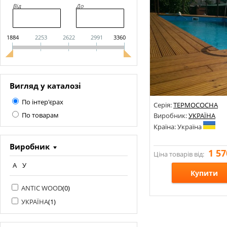
Від
До
1884
2253
2622
2991
3360
Вигляд у каталозі
По інтер'єрах
Серія:
ТЕРМОСОСНА
По товарам
Виробник:
УКРАЇНА
Країна: Україна
Виробник
1 57
Ціна товарів від:
A
У
Купити
ANTIC WOOD
(
0
)
Розміри: 20х140х1000-4
УКРАЇНА
(
1
)
Стилі:
Кольори: