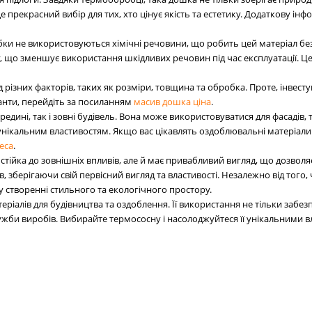
е прекрасний вибір для тих, хто цінує якість та естетику. Додаткову і
ки не використовуються хімічні речовини, що робить цей матеріал безп
у, що зменшує використання шкідливих речовин під час експлуатації. Ц
ізних факторів, таких як розміри, товщина та обробка. Проте, інвестую
іанти, перейдіть за посиланням
масив дошка ціна
.
ні, так і зовні будівель. Вона може використовуватися для фасадів, тер
 унікальним властивостям. Якщо вас цікавлять оздоблювальні матеріали
еса
.
тійка до зовнішніх впливів, але й має привабливий вигляд, що дозволяє
, зберігаючи свій первісний вигляд та властивості. Незалежно від того,
 створенні стильного та екологічного простору.
іалів для будівництва та оздоблення. Її використання не тільки забезпе
жби виробів. Вибирайте термососну і насолоджуйтеся її унікальними 