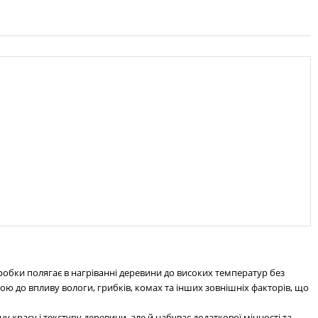
обки полягає в нагріванні деревини до високих температур без
ою до впливу вологи, грибків, комах та інших зовнішніх факторів, що
 красу і текстуру деревини, але й набуває додаткової міцності та