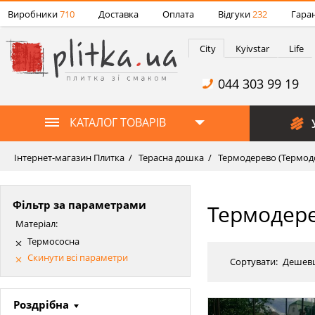
Виробники
710
Доставка
Оплата
Відгуки
232
Гаран
City
Kyivstar
Life
044 303 99 19
КАТАЛОГ ТОВАРІВ
Інтернет-магазин Плитка
Терасна дошка
Термодерево (Термод
Фільтр за параметрами
Термодере
Матеріал:
Термососна
Скинути всі параметри
Сортувати:
Дешев
Роздрібна