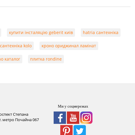
купити інсталяцію geberit київ
hatria сантехніка
сантехніка kolo
кроно ориджинал ламінат
o каталог
плитка rondine
Ми у соцмережах
роспект Степана
ст. метро Почайна
067