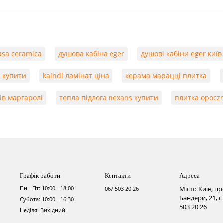
asa ceramica
душова кабіна eger
душові кабіни eger київ
т купити
kaindl ламінат ціна
керама марацці плитка
ів маргаролі
тепла підлога nexans купити
плитка opoczn
Графік работи
Контакти
Адреса
Пн - Пт: 10:00 - 18:00
Місто Київ, п
067 503 20 26
Бандери, 21, 
Субота: 10:00 - 16:30
503 20 26
Неділя: Вихідний