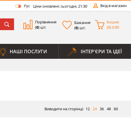
Вхід в магазин
Ціни оновлені: сьогодні, 21:30
Рус
Порівняння
Кошик
Бажання
(
0
) шт.
(
0
)
0.00
(
0
) шт.
НАШІ ПОСЛУГИ
ІНТЕР'ЄРИ ТА ІДЕЇ
Виводити на сторінці:
12
24
36
48
60