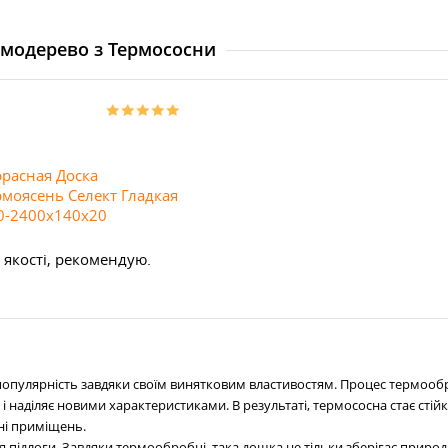
рмодерево з Термососни
ррасная Доска
рмоясень Селект Гладкая
0-2400х140х20
 якості, рекомендую.
популярність завдяки своїм винятковим властивостям. Процес термообр
 наділяє новими характеристиками. В результаті, термососна стає стійк
вні приміщень.
ідлоги. Завдяки термообробці, така дошка не тільки зберігає природну