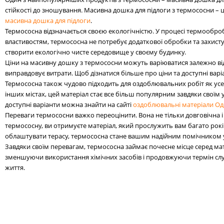
стійкості до зношування. Масивна дошка для підлоги з термососни – ц
масивна дошка для підлоги
.
Термососна відзначається своєю екологічністю. У процесі термооброб
властивостям, термососна не потребує додаткової обробки та захист
створити екологічно чисте середовище у своєму будинку.
Ціни на масивну дошку з термососни можуть варіюватися залежно від р
виправдовує витрати. Щоб дізнатися більше про ціни та доступні вар
Термососна також чудово підходить для оздоблювальних робіт як усереди
інших містах, цей матеріал стає все більш популярним завдяки своїм
доступні варіанти можна знайти на сайті
оздоблювальні матеріали Од
Переваги термососни важко переоцінити. Вона не тільки довговічна і с
термососну, ви отримуєте матеріал, який прослужить вам багато років
облаштувати терасу, термососна стане вашим надійним помічником у
Завдяки своїм перевагам, термососна займає почесне місце серед матер
зменшуючи використання хімічних засобів і продовжуючи термін слу
життя.