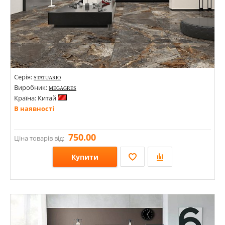
Серія:
STATUARIO
Виробник:
MEGAGRES
Країна: Китай
В наявності
750.00
Ціна товарів від:
Купити
Розміри: 1200х600х8; 2400х1200х8;
Стилі: Під камінь; Під мармур;
Кольори: