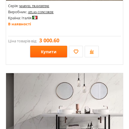
Серія:
MARVEL TRAVERTINE
Виробник:
ATLAS CONCORDE
Країна: Італія
В наявності
3 000.60
Ціна товарів від:
Купити
Розміри: 600х1200; 1200х2780х6; 1200х2780; 1200х2400; 1200х1200; 1200х1200х9;
Стилі: Під дерево; Під камінь; Під травертин; Під бетон;
Кольори: