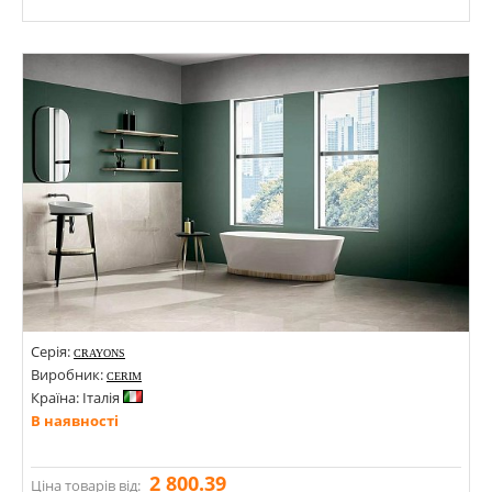
Розміри: 600х1200; 1200х2400; 600х1200х10; 1200х2800;
Стилі: Під мармур; Під камінь;
Кольори:
Серія:
CRAYONS
Виробник:
CERIM
Країна: Італія
В наявності
2 800.39
Ціна товарів від: