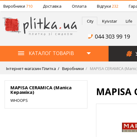
Виробники
710
Доставка
Оплата
Відгуки
232
Гара
City
Kyivstar
Life
044 303 99 19
КАТАЛОГ ТОВАРІВ
Інтернет-магазин Плитка
Виробники
MAPISA CERAMICA (Мапіс
MAPISA CERAMICA (Мапіса
MAPISA 
Кераміка)
WHOOPS