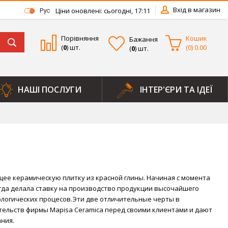
Вхід в магазин
Ціни оновлені: сьогодні, 17:11
Рус
Порівняння
Кошик
Бажання
(
0
) шт.
(
0
)
0.00
(
0
) шт.
НАШІ ПОСЛУГИ
ІНТЕР'ЄРИ ТА ІДЕЇ
ее керамическую плитку из красной глины. Начиная с момента
сегда делала ставку на производство продукции высочайшего
ологических процесов.Эти две отличительные черты в
тельств фирмы Mapisa Ceramica перед своими клиентами и дают
ния.