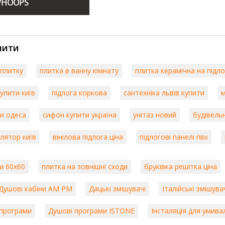
HOOPS
пити
 плитку
плитка в ванну кімнату
плитка керамічна на підло
упити київ
підлога коркова
сантехніка львів купити
м
и одеса
сифон купити україна
унітаз новий
будівельн
лятор київ
вінілова підлога ціна
підлогові панелі пвх
и 60х60
плитка на зовнішні сходи
бруківка решітка ціна
Душові кабіни AM PM
Дацькі змішувачі
Італійські змішува
 програми
Душові програми ISTONE
Інсталяція для умива