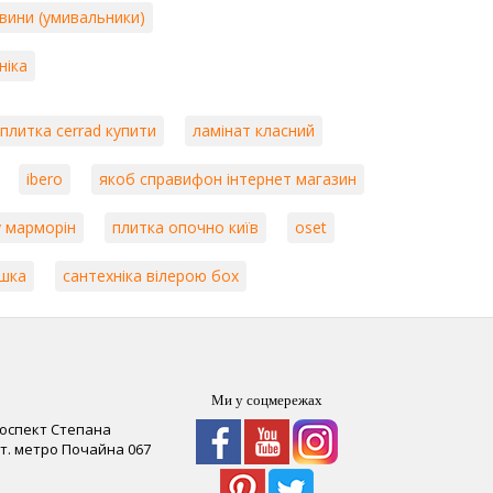
овини (умивальники)
ніка
плитка cerrad купити
ламінат класний
ibero
якоб справифон інтернет магазин
у марморін
плитка опочно київ
oset
ошка
сантехніка вілерою бох
Ми у соцмережах
роспект Степана
 ст. метро Почайна
067