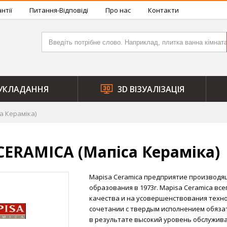
нтії
Питання-Відповіді
Про нас
Контакти
УКЛАДАННЯ
3D ВІЗУАЛІЗАЦІЯ
а Кераміка)
CERAMICA (Мапіса Кераміка)
Mapisa Ceramica предприятие производящ
образования в 1973г. Mapisa Ceramica в
качества и на усовершенствования техн
сочетании с твердым исполнением обяза
в результате высокий уровень обслужива