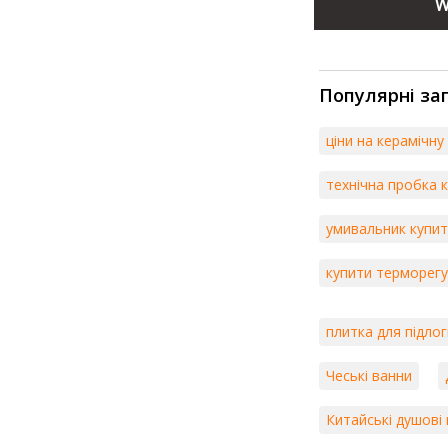
W
Популярні за
ціни на керамічну
технічна пробка к
умивальник купит
купити терморегу
плитка для підлог
Чеські ванни
Китайські душові