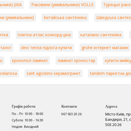
ьники) JIKA
Раковини (умивальники) VOLLE
Турецькі рак
ини (умивальники)
Китайська сантехніка
Шведська сантех
итка
плитка атлас конкорд ціна
каталано сантехніка
аталог
devi тепла підлога купити
grohe інтернет магазин
nu
кронопол ламінат
ламінат кроностар
купити мийк
rcelanosa
sant agostino керамограніт
tandem паркетна д
Графік работи
Контакти
Адреса
Пн - Пт: 10:00 - 18:00
Місто Київ, п
067 503 20 26
Бандери, 21,
Субота: 10:00 - 16:30
503 20 26
Неділя: Вихідний