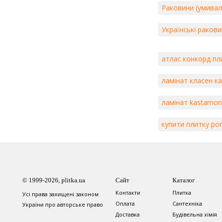
Раковини (умивал
Українські раков
атлас конкорд пл
ламінат класен к
ламінат kastamo
купити плитку po
© 1999-2026, plitka.ua
Сайт
Каталог
Контакти
Плитка
Усі права захищені законом
Оплата
Сантехніка
України про авторське право
Доставка
Будівельна хімія