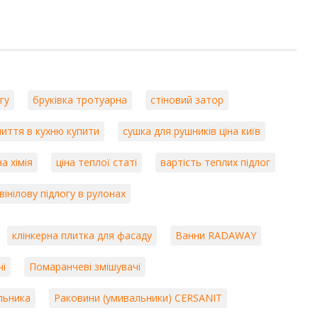
гу
бруківка тротуарна
стіновий затор
иття в кухню купити
сушка для рушників ціна київ
а хімія
ціна теплої статі
вартість теплих підлог
вінілову підлогу в рулонах
клінкерна плитка для фасаду
Ванни RADAWAY
чі
Помаранчеві змішувачі
льника
Раковини (умивальники) CERSANIT