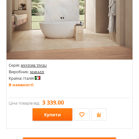
Серія:
MYSTONE TIVOLI
Виробник:
MARAZZI
Країна: Італія
В наявності
3 339.00
Ціна товарів від:
Купити
Розміри: 1200х1200х9; 600х1200х9;
Стилі: Під камінь;