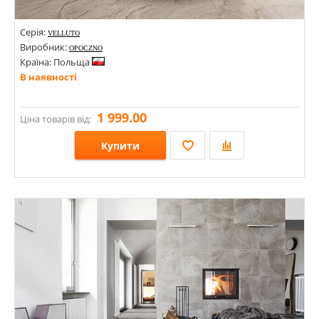
Серія:
VELLUTO
Виробник:
OPOCZNO
Країна: Польща
В наявності
1 999.00
Ціна товарів від:
Купити
Розміри: 1198х598х8;
Стилі: Під камінь;
Кольори: