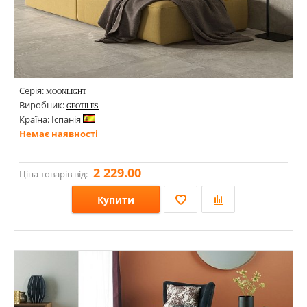
Серія:
MOONLIGHT
Виробник:
GEOTILES
Країна: Іспанія
Немає наявності
2 229.00
Ціна товарів від:
Купити
Розміри: 1000х1000х9;
Стилі: Під камінь;
Кольори: