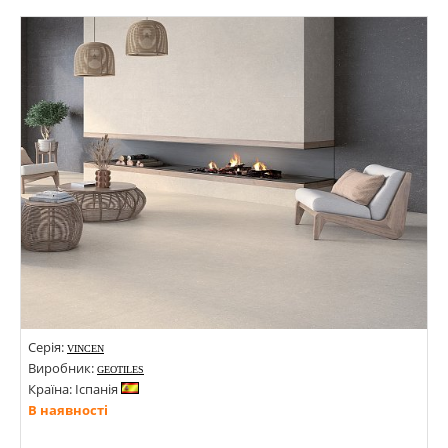
Стилі: Під камінь;
Кольори:
Серія:
VINCEN
Виробник:
GEOTILES
Країна: Іспанія
В наявності