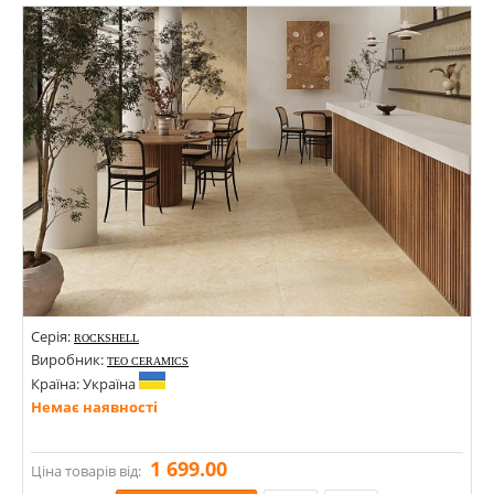
Стилі: Під камінь;
Кольори:
Серія:
ROCKSHELL
Виробник:
TEO CERAMICS
Країна: Україна
Немає наявності
1 699.00
Ціна товарів від: