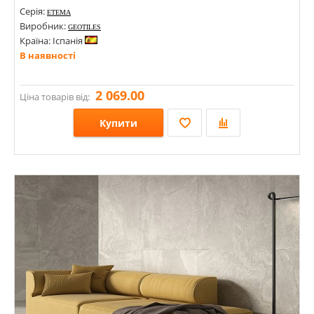
Серія:
ETEMA
Виробник:
GEOTILES
Країна: Іспанія
В наявності
2 069.00
Ціна товарів від:
Купити
Розміри: 1200х600х9;
Стилі: Під камінь;
Кольори: