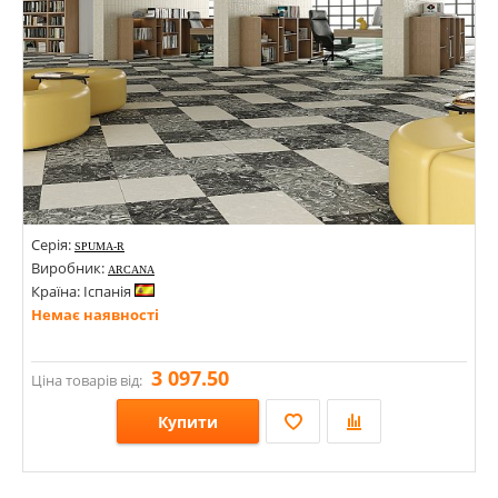
Серія:
SPUMA-R
Виробник:
ARCANA
Країна: Іспанія
Немає наявності
3 097.50
Ціна товарів від:
Купити
Розміри: 800х800;