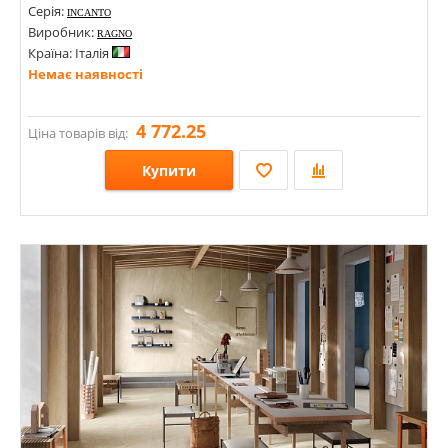
Серія:
INCANTO
Виробник:
RAGNO
Країна: Італія
Немає наявності
4 772.25
Ціна товарів від:
Купити
Розміри: 1200х1200; 600х1200;
Стилі: Під мармур; Під камінь;
Кольори: