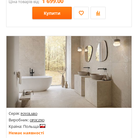
1 699.00
Ціна товарів від:
Купити
Розміри: 598х1198; 598х598;
Стилі: Під камінь;
Кольори:
Серія:
POVOLARO
Виробник:
OPOCZNO
Країна: Польща
Немає наявності