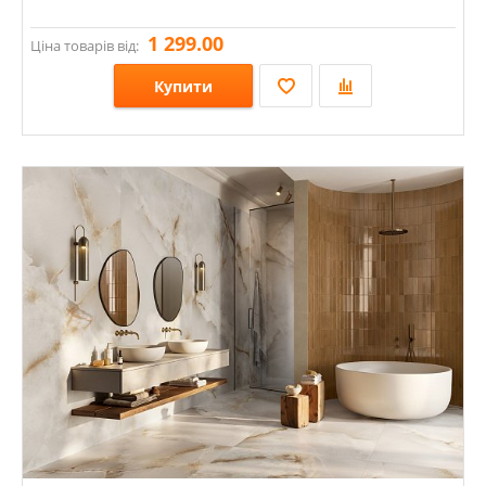
1 299.00
Ціна товарів від:
Купити
Розміри: 598х1198; 598х598;
Стилі: Під камінь;
Кольори: