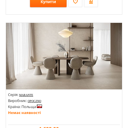
Купити
Розміри: 600х1200;
Стилі: Під камінь;
Кольори:
Серія:
MARANTE
Виробник:
OPOCZNO
Країна: Польща
Немає наявності