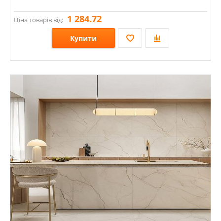
1 284.72
Ціна товарів від:
Купити
Розміри: 1200х600х8;
Стилі: Під камінь;
Кольори: