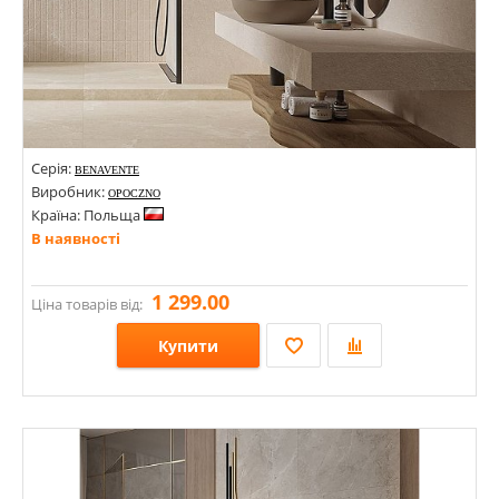
Серія:
BENAVENTE
Виробник:
OPOCZNO
Країна: Польща
В наявності
1 299.00
Ціна товарів від:
Купити
Розміри: 1198х598х8; 598х598х8;
Стилі: Під камінь;
Кольори: