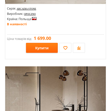
Серія:
ARCADIA STONE
Виробник:
OPOCZNO
Країна: Польща
В наявності
1 699.00
Ціна товарів від:
Купити
Розміри: 1198х598х8; 598х598х8;
Стилі: Під камінь;
Кольори: