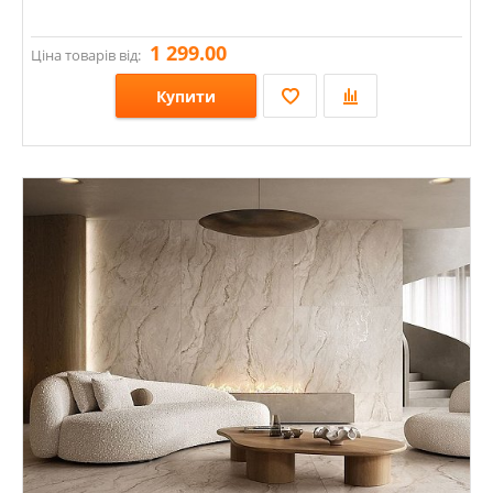
1 299.00
Ціна товарів від:
Купити
Розміри: 1198х598х8; 598х598х8;
Стилі: Під камінь;
Кольори: