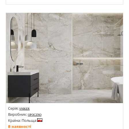
Розміри: 1198х598х8; 598х598х8;
Стилі: Під камінь;
Кольори:
Серія:
SNIKER
Виробник:
OPOCZNO
Країна: Польща
В наявності