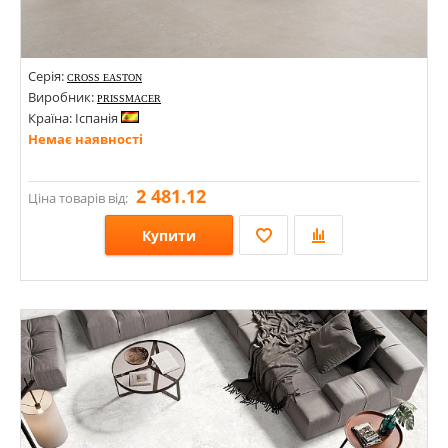
Серія:
CROSS EASTON
Виробник:
PRISSMACER
Країна: Іспанія
Немає наявності
2 481.12
Ціна товарів від:
Купити
Розміри: 600х1200;
Стилі: Під камінь;
Кольори: