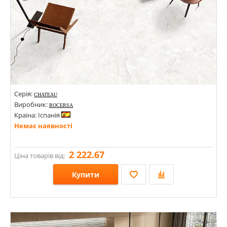
Серія:
CHATEAU
Виробник:
ROCERSA
Країна: Іспанія
Немає наявності
2 222.67
Ціна товарів від:
Купити
Розміри: 600х1200;
Стилі: Під камінь;
Кольори: