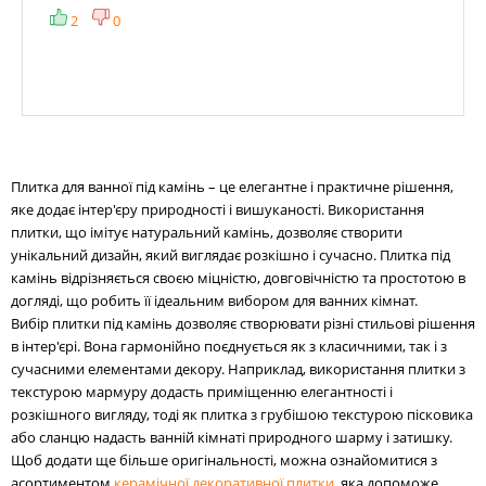
2
0
Плитка для ванної під камінь – це елегантне і практичне рішення,
яке додає інтер'єру природності і вишуканості. Використання
плитки, що імітує натуральний камінь, дозволяє створити
унікальний дизайн, який виглядає розкішно і сучасно. Плитка під
камінь відрізняється своєю міцністю, довговічністю та простотою в
догляді, що робить її ідеальним вибором для ванних кімнат.
Вибір плитки під камінь дозволяє створювати різні стильові рішення
в інтер'єрі. Вона гармонійно поєднується як з класичними, так і з
сучасними елементами декору. Наприклад, використання плитки з
текстурою мармуру додасть приміщенню елегантності і
розкішного вигляду, тоді як плитка з грубішою текстурою пісковика
або сланцю надасть ванній кімнаті природного шарму і затишку.
Щоб додати ще більше оригінальності, можна ознайомитися з
асортиментом
керамічної декоративної плитки
, яка допоможе