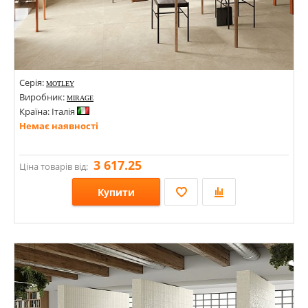
Серія:
MOTLEY
Виробник:
MIRAGE
Країна: Італія
Немає наявності
3 617.25
Ціна товарів від:
Купити
Розміри: 600х1200;
Стилі: Під камінь;
Кольори: