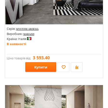
Серія:
MYSTONE ARDESIA
Виробник:
MARAZZI
Країна: Італія
В наявності
3 593.40
Ціна товарів від:
Купити
Розміри: 600х1200х6;
Стилі: Під камінь;
Кольори: