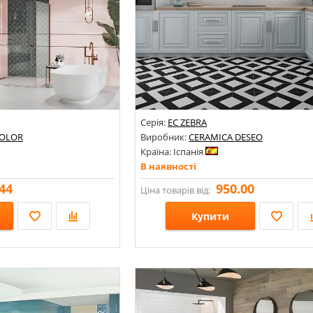
Серія:
EC ZEBRA
COLOR
Виробник:
CERAMICA DESEO
Країна: Іспанія
В наявності
44
950.00
Ціна товарів від:
Купити
Розміри: 9х223х223;
метрія, орнамент;
Стилі: Геометрія, орнамент;
Кольори: