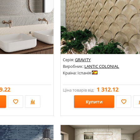
Серія:
GRAVITY
Виробник:
LANTIC COLONIAL
Країна: Іспанія
9.22
1 312.12
Ціна товарів від:
Купити
колор;
Стилі: Мозаїка; Scale «луска»; Під метал;
Кольори: