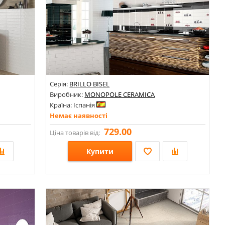
Серія:
BRILLO BISEL
Виробник:
MONOPOLE CERAMICA
Країна: Іспанія
Немає наявності
729.00
Ціна товарів від:
Купити
Розміри: 100х300;
Стилі: Кабанчик; Під цеглу;
Кольори: