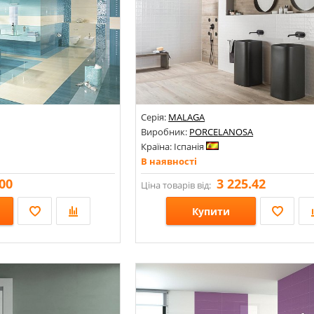
Серія:
MALAGA
Виробник:
PORCELANOSA
Країна: Іспанія
В наявності
00
3 225.42
Ціна товарів від:
Купити
Розміри: 250х443;
Стилі: Зі смугами, хвиля;
Кольори: