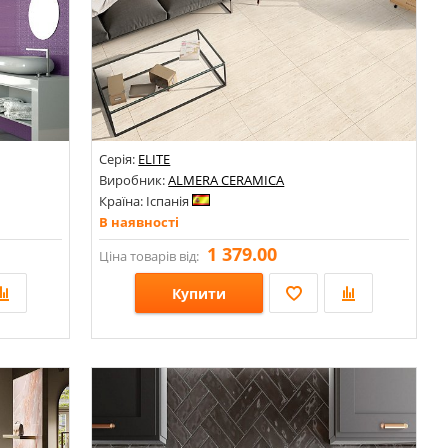
Серія:
ELITE
Виробник:
ALMERA CERAMICA
Країна: Іспанія
В наявності
1 379.00
Ціна товарів від:
Купити
Розміри: 600х1200; 1200х600х5;
Стилі: Під камінь; Під травертин; Під бетон; Моноколор;
Кольори: