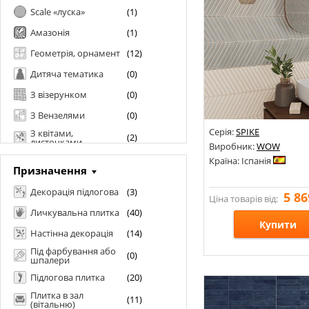
Scale «луска»
(
1
)
Амазонія
(
1
)
Геометрія, орнамент
(
12
)
Дитяча тематика
(
0
)
З візерунком
(
0
)
З Вензелями
(
0
)
Серія:
SPIKE
З квітами,
(
2
)
листочками
Виробник:
WOW
З колами, у горошок
(
0
)
Країна: Іспанія
Призначення
Зі смугами, хвиля
(
4
)
Декорація підлогова
(
3
)
5 86
Ціна товарів від:
Зеркало
(
0
)
Личкувальна плитка
(
40
)
Кабанчик
(
7
)
Купити
Настінна декорація
(
14
)
Котто, рустик
(
0
)
Під фарбування або
(
0
)
шпалери
Розміри: 150х259;
Кухонні атрибути
(
0
)
Стилі: Кабанчик; Моно
Підлогова плитка
(
20
)
Мозаїка
(
4
)
Кольори:
Плитка в зал
(
11
)
Моноколор
(вітальню)
(
16
)