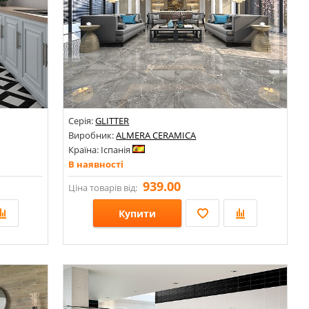
Серія:
GLITTER
Виробник:
ALMERA CERAMICA
Країна: Іспанія
В наявності
939.00
Ціна товарів від:
Купити
Розміри: 1200х600х10; 1200х600х9; 1500х750х10; 1200х600х8;
Стилі: Під камінь; Онікс; Амазонія; Під мармур;
Кольори: