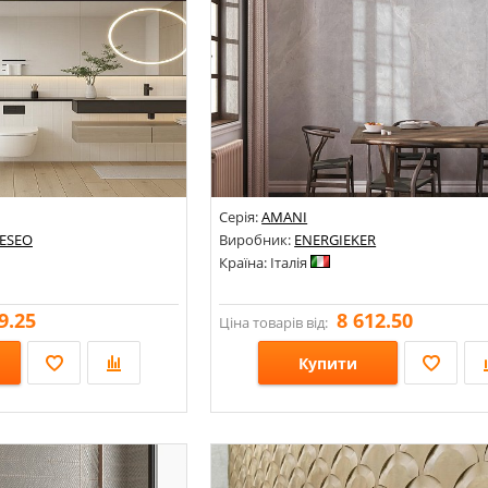
Серія:
AMANI
ESEO
Виробник:
ENERGIEKER
Країна: Італія
9.25
8 612.50
Ціна товарів від:
Купити
Розміри: 1200х2800х6;
глу;
Стилі: Під мармур;
Кольори: