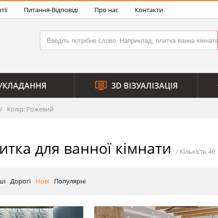
тії
Питання-Відповіді
Про нас
Контакти
УКЛАДАННЯ
3D ВІЗУАЛІЗАЦІЯ
Колір: Рожевий
итка для ванної кімнати
ші
Дорогі
Нові
Популярні