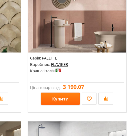
Серія:
PALETTE
Виробник:
FLAVIKER
Країна: Італія
3 190.07
Ціна товарів від:
Купити
Розміри: 110х200х2-16; 301х307х2-6,0; 298х300; 298х300х4; 305х305; 304х307х4; 304х307; 244х264х6,5; 244х264; 277х292х4,5; 277х292; 221х281; 221х281х3,6; 289х302;
Розміри: 600х1200х8,5; 200х1200х8,5; 600х600х8,5; 100х600х8,5; 300х300х8,5; 1200х1200х8,5; 1200х2800х6; 50х1200х8,5;
Стилі: Під бетон; Під камінь;
Кольори: