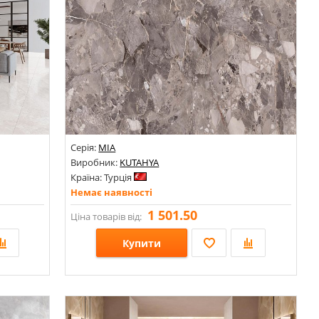
Серія:
MIA
Виробник:
KUTAHYA
Країна: Турція
Немає наявності
1 501.50
Ціна товарів від:
Купити
Розміри: 600х1200;
Стилі: Під камінь;
Кольори: