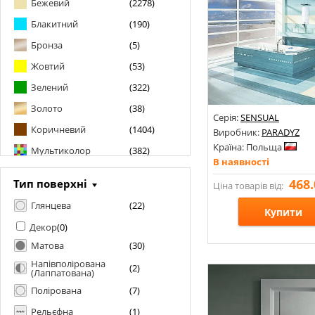
Бежевий
(
2278
)
AZULINDUS&MARTI
(
0
)
Блакитний
(
190
)
AZUVI
(
0
)
Бронза
(
5
)
BALDOCER
(
0
)
Жовтий
(
53
)
BELMAR CERAMICAS
(
0
)
BENISON
(
0
)
Зелений
(
322
)
BESTILE
(
1
)
Золото
(
38
)
Серія:
SENSUAL
BIEN
(
0
)
Коричневий
(
1404
)
Виробник:
PARADYZ
BIG SLABS BY NUOVOCORSO
(
0
)
Країна: Польща
Мультиколор
(
382
)
BLUSTYLE
(
0
)
В наявності
Під хром
(
1
)
BOTTEGA
(
0
)
468.
Тип поверхні
Ціна товарів від:
Помаранчевий
(
39
)
CAESAR
(
0
)
Глянцева
(
22
)
Рожевий
(
43
)
Купити
CASA CERAMICA
(
0
)
Декор
(
0
)
Сірий
(
2768
)
CASA DOLCE CASA
(
0
)
Матова
(
30
)
Розміри: 325х977;
Салатовий
(
1
)
CASAINFINITA
(
0
)
Напівполірована
Стилі: Під дерево;
(
2
)
(Лаппатована)
Синій
(
263
)
CASALGRANDE PADANA
(
1
)
Кольори:
Полірована
(
7
)
CAVALLI
(
0
)
Фіолетовий
(
32
)
Рельєфна
(
1
)
CEDIT
(
0
)