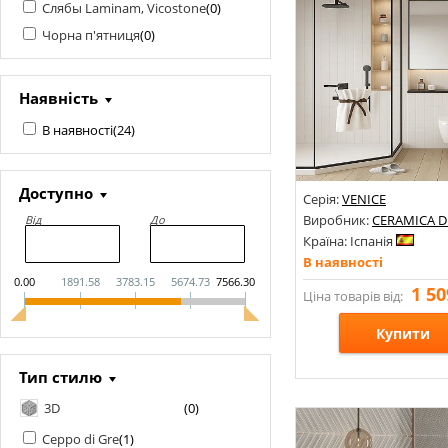
Слябы Laminam, Vicostone
(
0
)
Чорна п'ятниця
(
0
)
Наявність
В наявності
(
24
)
Доступно
Серія:
VENICE
Виробник:
CERAMICA D
Від
До
Країна: Іспанія
В наявності
0.00
1891.58
3783.15
5674.73
7566.30
1 50
Ціна товарів від:
Купити
Тип стилю
Розміри: 200х75х8;
3D
(
0
)
Стилі: Кабанчик; Під це
Кольори:
Ceppo di Gre
(
1
)