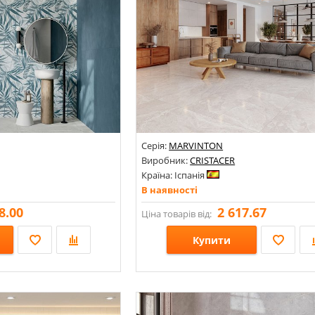
Серія:
MARVINTON
Виробник:
CRISTACER
Країна: Іспанія
В наявності
8.00
2 617.67
Ціна товарів від:
Купити
Розміри: 600х1200х10,1;
мінь;
Стилі: Під мармур;
Кольори: