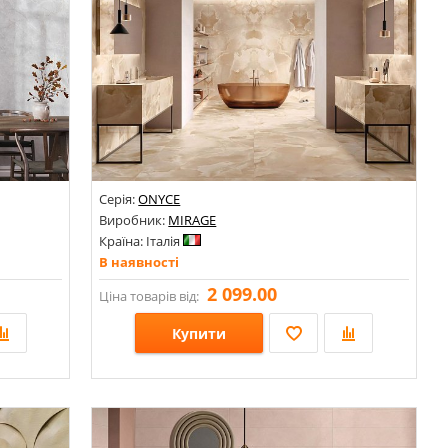
Серія:
ONYCE
Виробник:
MIRAGE
Країна: Італія
В наявності
2 099.00
Ціна товарів від:
Купити
Розміри: 1200х1200х9; 600х1200; 1200х2780; 1200х600х9;
Стилі: Онікс; Під камінь; Під мармур;
Кольори: