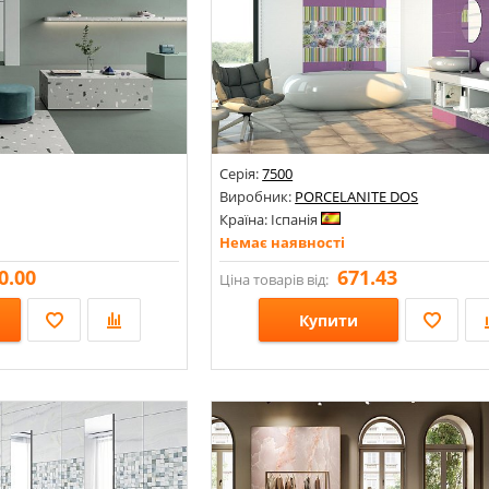
Серія:
7500
Виробник:
PORCELANITE DOS
Країна: Іспанія
Немає наявності
0.00
671.43
Ціна товарів від:
Купити
Розміри: 250х750;
мугами, хвиля;
Стилі: Моноколор;
Кольори: