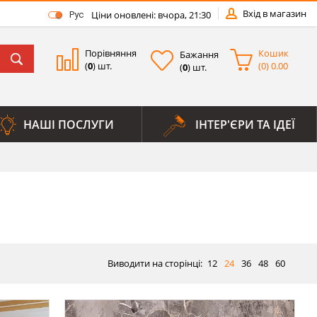
Вхід в магазин
Ціни оновлені: вчора, 21:30
Рус
Порівняння
Кошик
Бажання
(
0
) шт.
(
0
)
0.00
(
0
) шт.
НАШІ ПОСЛУГИ
ІНТЕР'ЄРИ ТА ІДЕЇ
Виводити на сторінці:
12
24
36
48
60