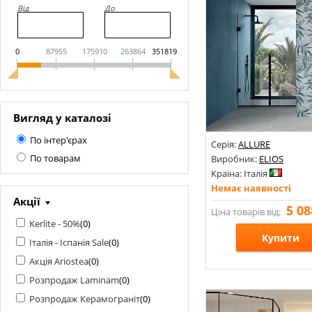
Від
До
0
87955
175910
263864
351819
Вигляд у каталозі
По інтер'єрах
Серія:
ALLURE
По товарам
Виробник:
ELIOS
Країна: Італія
Немає наявності
Акції
5 08
Ціна товарів від:
Kerlite - 50%
(
0
)
Купити
Італія - Іспанія Sale
(
0
)
Акція Ariostea
(
0
)
Розміри: 600х1200;
Розпродаж Laminam
(
0
)
Стилі: Під бетон; Під ка
Розпродаж Керамограніт
(
0
)
Кольори: