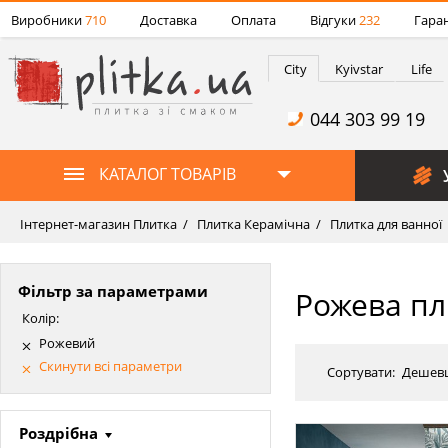
Виробники
710
Доставка
Оплата
Відгуки
232
Гаран
City
Kyivstar
Life
044 303 99 19
КАТАЛОГ ТОВАРІВ
Інтернет-магазин Плитка
Плитка Керамічна
Плитка для ванної
Фільтр за параметрами
Рожева пл
Колір:
Рожевий
Скинути всі параметри
Сортувати:
Дешев
Роздрібна