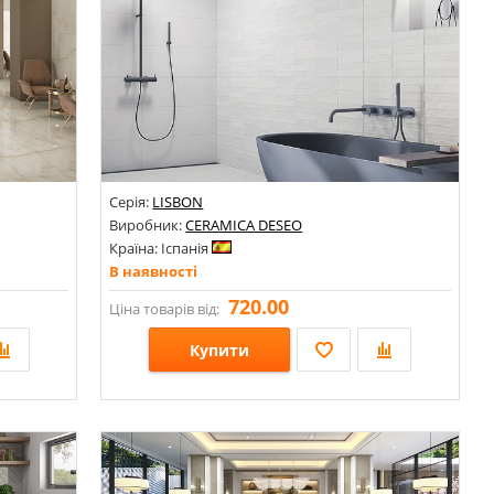
Серія:
LISBON
Виробник:
CERAMICA DESEO
Країна: Іспанія
В наявності
720.00
Ціна товарів від:
Купити
Розміри: 600х600х8; 598х598х8; 1200х600х8; 1200х600х7; 1200х600х9; 600х600х7; 600х600х10; 600х600х9; 8х600х600; 8х1200х600; 598х1198х8;
Розміри: 750х300х9;
Стилі: Під камінь; Під травертин; Під бетон; Онікс; Під мармур; Ceppo di Gre;
Стилі: Моноколор; Під цеглу;
Кольори: