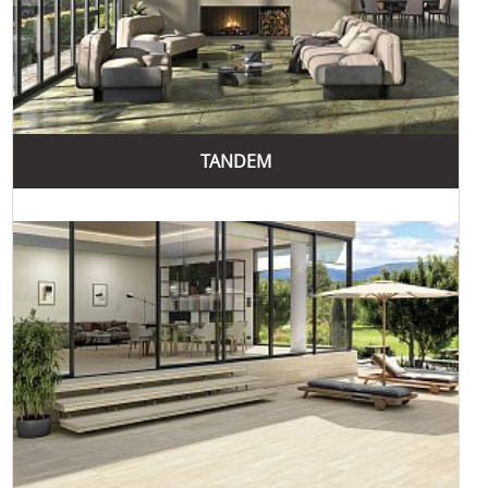
Екологічна відповідальність
Vives Ceramica дбає про екологічність своїх виробничих
процесів, використовуючи екологічно чисті матеріали та
знижуючи вплив на навколишнє середовище.
Широкий асортимент продукції
TANDEM
Бренд пропонує широкий вибір керамічної плитки для
різних застосувань, що дозволяє знайти ідеальні рішення
для будь-яких проектів – від житлових приміщень до
комерційних об'єктів.
Vives Ceramica пропонує кілька популярних колекцій
керамічної плитки, кожна з яких має свої унікальні
характеристики та призначення. Нижче наведені деякі з
найпопулярніших колекцій:
Колекція "Antigua"
Колекція "Antigua" включає плитку, яка імітує вигляд
старовинного кахелю. Вона ідеально підходить для
створення ретро-інтер'єрів, додаючи їм антикварного
вигляду та чарівності.