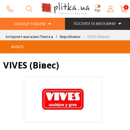
0
Рус
ПОСЛУГИ ТА МАГАЗИНИ
КАТАЛОГ ТОВАРІВ
Інтернет-магазин Плитка
Виробники
VIVES (Вівес)
ФІЛЬТР
VIVES (Вівес)