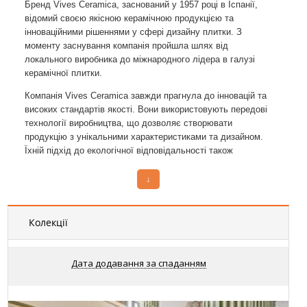
Бренд Vives Ceramica, заснований у 1957 році в Іспанії,
відомий своєю якісною керамічною продукцією та
інноваційними рішеннями у сфері дизайну плитки. З
моменту заснування компанія пройшла шлях від
локального виробника до міжнародного лідера в галузі
керамічної плитки.
Компанія Vives Ceramica завжди прагнула до інновацій та
високих стандартів якості. Вони використовують передові
технології виробництва, що дозволяє створювати
продукцію з унікальними характеристиками та дизайном.
Їхній підхід до екологічної відповідальності також
заслуговує на увагу - Vives Ceramica впроваджує сталий
розвиток у свої виробничі процеси.
↓
Основні етапи розвитку Vives Ceramica:
Колекції
1957 рік
: Заснування компанії.
1960-ті роки
: Розширення виробничих потужностей та
впровадження нових технологій.
Дата додавання за спаданням
1980-ті роки
: Вихід на міжнародний ринок.
2000-ті роки
: Впровадження екологічно чистих
виробничих процесів.