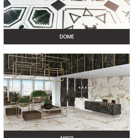
Завдяки своїм різноманітним колекціям та стилям, Vives
Ceramica пропонує рішення для будь-яких потреб,
забезпечуючи високу якість, стильний дизайн та
функціональність своїх продуктів.
DOME