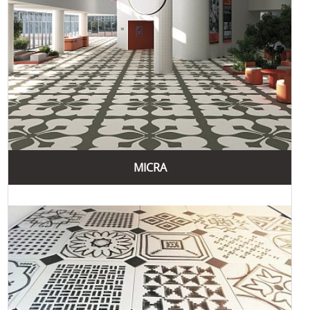
найбільш популярні стилі, які використовує цей бренд:
Сучасний мінімалізм
Сучасний мінімалізм характеризується простими лініями,
чистими поверхнями та нейтральними кольорами. Плитка
в цьому стилі створює відчуття простору та світла,
роблячи інтер'єр легким та сучасним.
Індустріальний стиль
Індустріальний стиль відтворює вигляд фабричних
приміщень з використанням текстур бетону, металу та
MICRA
цегли. Плитка в цьому стилі додає приміщенням
урбаністичний вигляд, що ідеально підходить для
сучасних квартир-лофтів, офісів та ресторанів.
Класичний стиль
Класичний стиль відзначається елегантністю та
розкішшю. Використання плитки з мармуровими та
кам'яними текстурами підкреслює вишуканість інтер'єру,
додаючи йому відчуття величності та естетичної
привабливості.