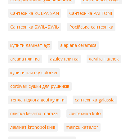
Сантехніка KOLPA-SAN
Сантехніка PAFFONI
Сантехніка БУЛЬ-БУЛЬ
Російська сантехніка
купити ламінат agt
alaplana ceramica
arcana плитка
azulev плитка
ламінат аллок
купити плитку colorker
cordivari сушки для рушників
тепла підлога деві купити
сантехніка galassia
плитка kerama marazzi
сантехніка kolo
ламінат kronopol київ
mainzu каталог