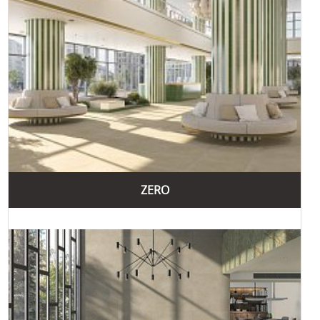
Сьогодення
: Vives Ceramica є одним із провідних
виробників керамічної плитки у світі.
Продукція Vives Ceramica включає широкий асортимент
керамічної плитки для різних застосувань, таких як
кахель на підлогу під дерево
керамограніт за доступною
,
вартістю
поліровану плитку
та
.
Бренд Vives Ceramica має багато переваг, які роблять його
продукцію популярною серед клієнтів:
Висока якість продукції
Використання високоякісних матеріалів та сучасних
ZERO
технологій виробництва гарантує надійність та
довговічність продукції Vives Ceramica.
Інноваційні технології
Компанія постійно інвестує в дослідження та розробки,
впроваджуючи новітні технології у виробництво, що
дозволяє створювати продукти з унікальними
характеристиками та дизайном.