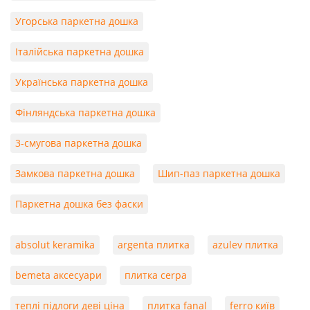
Угорська паркетна дошка
Італійська паркетна дошка
Українська паркетна дошка
Фінляндська паркетна дошка
3-смугова паркетна дошка
Замкова паркетна дошка
Шип-паз паркетна дошка
Паркетна дошка без фаски
absolut keramika
argenta плитка
azulev плитка
bemeta аксесуари
плитка cerpa
теплі підлоги деві ціна
плитка fanal
ferro київ