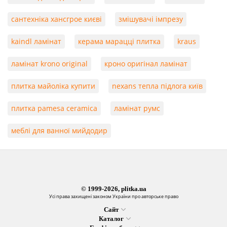
сантехніка хансгрое києві
змішувачі імпрезу
kaindl ламінат
керама марацці плитка
kraus
ламінат krono original
кроно оригінал ламінат
плитка майоліка купити
nexans тепла підлога київ
плитка pamesa ceramica
ламінат румс
меблі для ванної мийдодир
© 1999-2026, plitka.ua
Усі права захищені законом України про авторське право
Сайт
Каталог