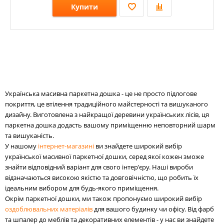
Купити
Розміри: 500-1500х120х20; 500-1500х160х20;
Стилі:
Кольори:
Українська масивна паркетна дошка - це не просто підлогове
покриття, це втілення традиційного майстерності та вишуканого
дизайну. Виготовлена з найкращої деревини українських лісів, ця
паркетна дошка додасть вашому приміщенню неповторний шарм
та вишуканість.
У нашому
інтернет-магазині
ви знайдете широкий вибір
української масивної паркетної дошки, серед якої кожен зможе
знайти відповідний варіант для свого інтер'єру. Наші вироби
відзначаються високою якістю та довговічністю, що робить їх
ідеальним вибором для будь-якого приміщення.
Окрім паркетної дошки, ми також пропонуємо широкий вибір
оздоблювальних матеріалів
для вашого будинку чи офісу. Від фарб
та шпалер до меблів та декоративних елементів - у нас ви знайдете