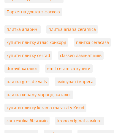
Паркетна дошка з фаскою
плитка апаричі
плитка ariana ceramica
купити плитку атлас конкорд
плитка ceracasa
купити плитку cerrad
classen ламінат київ
duravit каталог
emil ceramica купити
плитка gres de valls
змішувач імпреса
плитка кераму марацці каталог
купити плитку kerama marazzi у Києві
сантехніка біля київ
krono original ламінат