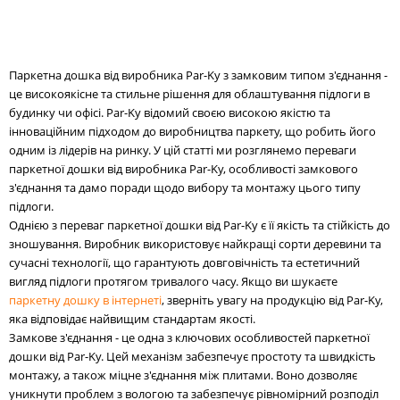
Кольори:
Паркетна дошка від виробника Par-Ky з замковим типом з'єднання -
це високоякісне та стильне рішення для облаштування підлоги в
будинку чи офісі. Par-Ky відомий своєю високою якістю та
інноваційним підходом до виробництва паркету, що робить його
одним із лідерів на ринку. У цій статті ми розглянемо переваги
паркетної дошки від виробника Par-Ky, особливості замкового
з'єднання та дамо поради щодо вибору та монтажу цього типу
підлоги.
Однією з переваг паркетної дошки від Par-Ky є її якість та стійкість до
зношування. Виробник використовує найкращі сорти деревини та
сучасні технології, що гарантують довговічність та естетичний
вигляд підлоги протягом тривалого часу. Якщо ви шукаєте
паркетну дошку в інтернеті
, зверніть увагу на продукцію від Par-Ky,
яка відповідає найвищим стандартам якості.
Замкове з'єднання - це одна з ключових особливостей паркетної
дошки від Par-Ky. Цей механізм забезпечує простоту та швидкість
монтажу, а також міцне з'єднання між плитами. Воно дозволяє
уникнути проблем з вологою та забезпечує рівномірний розподіл