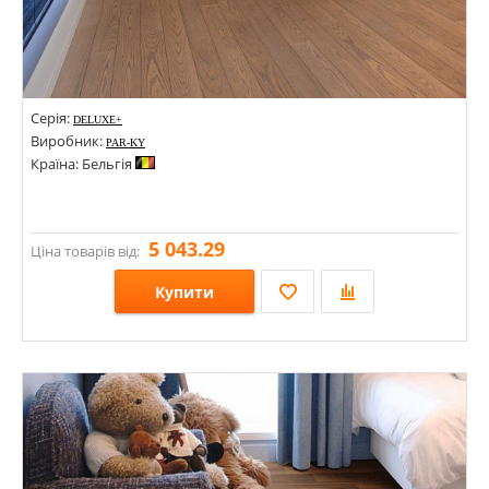
Серія:
DELUXE+
Виробник:
PAR-KY
Країна: Бельгія
5 043.29
Ціна товарів від:
Купити
Розміри: 1800х166х12;
Стилі:
Кольори: