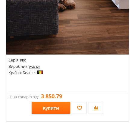
Серія:
PRO
Виробник:
PAR-KY
Країна: Бельгія
3 850.79
Ціна товарів від:
Купити
Розміри: 1203х190х7,2;
Стилі: