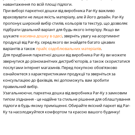
навантаження по всій площі підлоги.
При виборі паркетної дошки від виробника Par-Ky важливо
враховувати не лише якість матеріалу, але й його дизайн. Par-Ky
пропонує широкий вибір стилів, кольорів та текстур, що дозволяє
підібрати ідеальний варіант для будь-якого інтер'єру. Якщо ви
шукаєте
масивна дошку в одесі
, зверніть увагу на асортимент
продукції від Par-Ky, серед якого ви знайдете багато цікавих
варіантів а також
прайс оздоблювальних матеріалів
.
Для придбання паркетної дошки від виробника Par-Ky ви можете
звернутися до різноманітних дистриб'юторів, а також скористатися
послугами інтернет магазинів. Перед покупкою обов'язково
ознайомтеся з характеристиками продукції та зверніться за
консультацією до фахівців, які допоможуть вам зробити
правильний вибір.
Узагальнюючи, паркетна дошка від виробника Par-Ky з замковим
типом з'єднання - це надійне та стильне рішення для облаштування
підлоги в будь-якому приміщенні. Обирайте якісний паркет від Par-
Ky та насолоджуйтеся комфортом та красою вашого будинку!