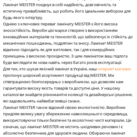
Ламінат MEISTER поєднує в собі надійність, довговічність та
естетичну привабливість, що робить його ідеальним вибором для
будь-якого інтер'єру.
Однією з ключових переваг ламінату MEISTER є його висока
зносостійкість. Вироби цієї марки створені з використанням
інноваційних матеріалів та технологій, що забезпечує їх стійкість до
механічних пошкоджень, подряпин та зносу. Ламінат MEISTER
відмінно підходить як для житлових, так і для комерційних
приміщень з високою прохідністю. З цим ламінатом ваш підлога
буде виглядати як нова навіть через багато років експлуатації.
Для тих, хто шукає якісний ламінат в Україні, наш
інтернет магазин
пропонує широкий асортимент продукції від MEISTER. Ми
співпрацюємо безпосередньо з виробником, що дозволяє нам
гарантувати високу якість товарів та доступні ціни. У нашому
каталозі ви знайдете різноманітні колекції та дизайнерські рішення,
які задовольнять найвибагливіші смаки.
Ламінат MEISTER також відомий своєю екологічністю. Виробник
приділяє велику увагу збереженню навколишнього середовища,
використовуючи тільки безпечні та екологічно чисті матеріали. Це
означає, що ламінат MEISTER не містить шкідливих речовин і є
абсолютно безпечним для здоров'я людини. Обираючи ламінат