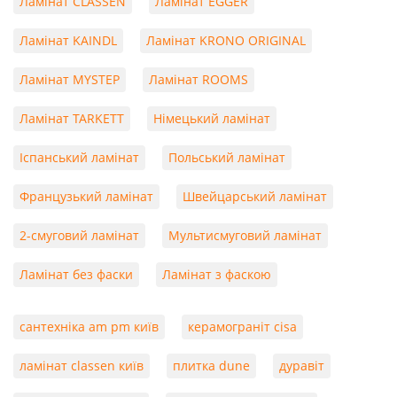
Ламінат CLASSEN
Ламінат EGGER
Ламінат KAINDL
Ламінат KRONO ORIGINAL
Ламінат MYSTEP
Ламінат ROOMS
Ламінат TARKETT
Німецький ламінат
Іспанський ламінат
Польський ламінат
Французький ламінат
Швейцарський ламінат
2-смуговий ламінат
Мультисмуговий ламінат
Ламінат без фаски
Ламінат з фаскою
сантехніка am pm київ
керамограніт cisa
ламінат classen київ
плитка dune
дуравіт