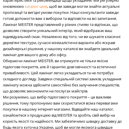
характеристики та рекомендації щодо укладання. Ми регулярно
оновлюємо
каталог ціни
, щоб ви завжди могли знайти актуальні
пропозиції та вигідні умови покупки. Наші консультанти завжди
готові допомогти вам з вибором та відповісти на всі запитання.
Ламінат MEISTER представлений у різних стилях та відтінках, що
дозволяє створити унікальний інтер'єр, який відображає ваш
індивідуальний смак. Незалежно від того, чи ви шукаєте класичні
дерев'яні текстури, сучасні мінімалістичні варіанти або яскраві
дизайнерські рішення, у нашому каталозі ви знайдете ідеальний
ламінат для вашого дому або офісу.
Обираючи ламінат MEISTER, ви отримуєте не тільки якісне
підлогове покриття, але й гарантію довговічності та естетичної
привабливості. Цей ламінат легко укладається та не потребує
складного догляду. Завдяки спеціальній системі замків, укладання
ламінату можна здійснити самостійно без залучення спеціалістів,
що дозволяє зекономити на послугах майстрів.
Ми розуміємо, що вибір підлогового покриття – це важливе
рішення, тому пропонуємо вам скористатися всіма перевагами
покупки в нашому інтернет-магазині. Відвідайте наш каталог,
ознайомтеся з продукцією від MEISTER та зробіть свій вибір на
користь якості та надійності. Ми забезпечимо швидку доставку до
будь-якого куточка України, щоб ви могли якомога швидше