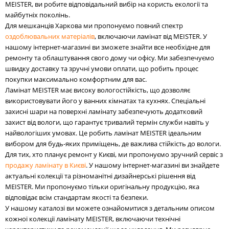
MEISTER, ви робите відповідальний вибір на користь екології та
майбутніх поколінь.
Для мешканців Харкова ми пропонуємо повний спектр
оздоблювальних матеріалів
, включаючи ламінат від MEISTER. У
нашому інтернет-магазині ви зможете знайти все необхідне для
ремонту та облаштування свого дому чи офісу. Ми забезпечуємо
швидку доставку та зручні умови оплати, що робить процес
покупки максимально комфортним для вас.
Ламінат MEISTER має високу вологостійкість, що дозволяє
використовувати його у ванних кімнатах та кухнях. Спеціальні
захисні шари на поверхні ламінату забезпечують додатковий
захист від вологи, що гарантує тривалий термін служби навіть у
найвологіших умовах. Це робить ламінат MEISTER ідеальним
вибором для будь-яких приміщень, де важлива стійкість до вологи.
Для тих, хто планує ремонт у Києві, ми пропонуємо зручний сервіс з
продажу ламінату в Києві
. У нашому інтернет-магазині ви знайдете
актуальні колекції та різноманітні дизайнерські рішення від
MEISTER. Ми пропонуємо тільки оригінальну продукцію, яка
відповідає всім стандартам якості та безпеки.
У нашому каталозі ви можете ознайомитися з детальним описом
кожної колекції ламінату MEISTER, включаючи технічні