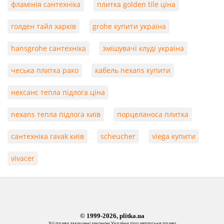
фламінія сантехніка
плитка golden tile ціна
голден тайл харків
grohe купити україна
hansgrohe сантехніка
змішувачі клуді україна
чеська плитка рако
кабель nexans купити
нексанс тепла підлога ціна
nexans тепла підлога київ
порцеланоса плитка
сантехніка ravak київ
scheucher
viega купити
vivacer
© 1999-2026, plitka.ua
Усі права захищені законом України про авторське право