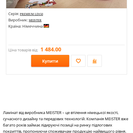
Серія:
PREMIUM LD150
Виробник:
MEISTER
Країна: Німеччина
1 484.00
Ціна товарів від:
Купити
Розміри: 1288х198х8;
Стилі:
Кольори:
Ламінат від виробника MEISTER – це втілення німецької якості,
сучасного дизайну та передових технологій. Компанія MEISTER вже
багато років займає лідируючі позиції на ринку підлогових
покриттів, пропонуючи споживачам продукцію найвищого рівня.