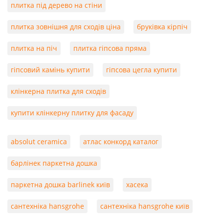
плитка під дерево на стіни
плитка зовнішня для сходів ціна
бруківка кірпіч
плитка на піч
плитка гіпсова пряма
гіпсовий камінь купити
гіпсова цегла купити
клінкерна плитка для сходів
купити клінкерну плитку для фасаду
absolut ceramica
атлас конкорд каталог
барлінек паркетна дошка
паркетна дошка barlinek київ
хасека
сантехніка hansgrohe
сантехніка hansgrohe київ