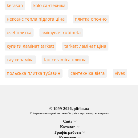
kerasan
kolo сантехніка
нексанс тепла підлога ціна
плитка опочно
oset плитка
змішувач rubineta
купити ламінат tarkett
tarkett ламінат ціна
тау кераміка
tau ceramica плитка
польська плитка тубазин
сантехніка вієга
vives
© 1999-2026, plitka.ua
Усі права захищені законом України про авторське право
Сайт
Каталог
Графік работи
Контакти