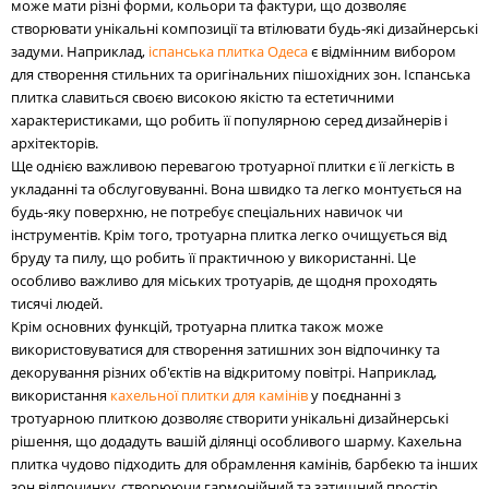
може мати різні форми, кольори та фактури, що дозволяє
створювати унікальні композиції та втілювати будь-які дизайнерські
задуми. Наприклад,
іспанська плитка Одеса
є відмінним вибором
для створення стильних та оригінальних пішохідних зон. Іспанська
плитка славиться своєю високою якістю та естетичними
характеристиками, що робить її популярною серед дизайнерів і
архітекторів.
Ще однією важливою перевагою тротуарної плитки є її легкість в
укладанні та обслуговуванні. Вона швидко та легко монтується на
будь-яку поверхню, не потребує спеціальних навичок чи
інструментів. Крім того, тротуарна плитка легко очищується від
бруду та пилу, що робить її практичною у використанні. Це
особливо важливо для міських тротуарів, де щодня проходять
тисячі людей.
Крім основних функцій, тротуарна плитка також може
використовуватися для створення затишних зон відпочинку та
декорування різних об'єктів на відкритому повітрі. Наприклад,
використання
кахельної плитки для камінів
у поєднанні з
тротуарною плиткою дозволяє створити унікальні дизайнерські
рішення, що додадуть вашій ділянці особливого шарму. Кахельна
плитка чудово підходить для обрамлення камінів, барбекю та інших
зон відпочинку, створюючи гармонійний та затишний простір.