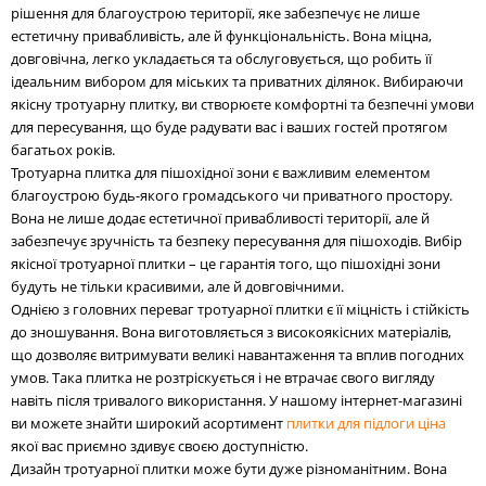
рішення для благоустрою території, яке забезпечує не лише
естетичну привабливість, але й функціональність. Вона міцна,
довговічна, легко укладається та обслуговується, що робить її
ідеальним вибором для міських та приватних ділянок. Вибираючи
якісну тротуарну плитку, ви створюєте комфортні та безпечні умови
для пересування, що буде радувати вас і ваших гостей протягом
багатьох років.
Тротуарна плитка для пішохідної зони є важливим елементом
благоустрою будь-якого громадського чи приватного простору.
Вона не лише додає естетичної привабливості території, але й
забезпечує зручність та безпеку пересування для пішоходів. Вибір
якісної тротуарної плитки – це гарантія того, що пішохідні зони
будуть не тільки красивими, але й довговічними.
Однією з головних переваг тротуарної плитки є її міцність і стійкість
до зношування. Вона виготовляється з високоякісних матеріалів,
що дозволяє витримувати великі навантаження та вплив погодних
умов. Така плитка не розтріскується і не втрачає свого вигляду
навіть після тривалого використання. У нашому інтернет-магазині
ви можете знайти широкий асортимент
плитки для підлоги ціна
якої вас приємно здивує своєю доступністю.
Дизайн тротуарної плитки може бути дуже різноманітним. Вона