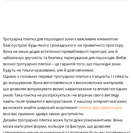
Розміри:
Стилі:
Кольори:
Тротуарна плитка для пішохідної зони є важливим елементом
благоустрою будь-якого громадського чи приватного простору.
Вона не лише додає естетичної привабливості території, але й
забезпечує зручність та безпеку пересування для пішоходів. Вибір
якісної тротуарної плитки – це гарантія того, що пішохідні зони
будуть не тільки красивими, але й довговічними.
Однією з головних переваг тротуарної плитки є її міцність і стійкість
до зношування. Вона виготовляється з високоякісних матеріалів,
що дозволяє витримувати великі навантаження та вплив погодних
умов. Така плитка не розтріскується і не втрачає свого вигляду
навіть після тривалого використання. У нашому інтернет-магазині
ви можете знайти широкий асортимент
плитки для підлоги ціна
якої вас приємно здивує своєю доступністю.
Дизайн тротуарної плитки може бути дуже різноманітним. Вона
може мати різні форми, кольори та фактури, що дозволяє
створювати унікальні композиції та втілювати будь-які дизайнерські