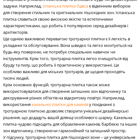
задуми. Наприклад,
іспанська плитка Одеса
є відмінним вибором
для створення стильних та оригінальних пішохідних зон. Іспанська
плитка славиться своєю високою якістю та естетичними
характеристиками, що робить її популярною серед дизайнерів і
архітекторів.
Ще однією важливою перевагою тротуарної плитки є її легкість в
укладанні та обслуговуванні. Вона швидко та легко монтується на
будь-яку поверхню, не потребує спеціальних навичок чи
інструментів. Крім того, тротуарна плитка легко очищується від
бруду та пилу, що робить її практичною у використанні. Це
особливо важливо для міських тротуарів, де щодня проходять
тисячі людей.
Крім основних функцій, тротуарна плитка також може
використовуватися для створення затишних зон відпочинку та
декорування різних об'єктів на відкритому повітрі. Наприклад,
використання
кахельної плитки для камінів
у поєднанні з
тротуарною плиткою дозволяє створити унікальні дизайнерські
рішення, що додадуть вашій ділянці особливого шарму. Кахельна
плитка чудово підходить для обрамлення камінів, барбекю та інших
зон відпочинку, створюючи гармонійний та затишний простір.
У підсумку, тротуарна плитка для пішохідної зони – це універсальне