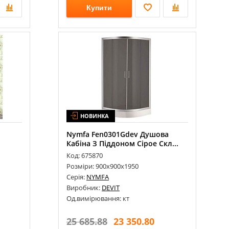
Купити
НОВИНКА
Nymfa Fen0301Gdev Душова
Кабіна З Піддоном Сірое Скл...
Код: 675870
Розміри: 900х900х1950
Серія:
NYMFA
Виробник:
DEVIT
Од.вимірювання: кт
25 685.88
23 350.80