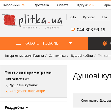
Виробники
710
Доставка
Оплата
Відгуки
232
Гаран
City
Kyivstar
Life
044 303 99 19
КАТАЛОГ ТОВАРІВ
Інтернет-магазин Плитка
Сантехніка
Душові кабіни
Тип сант
Фільтр за параметрами
Душові ку
Тип сантехніки:
Душовий куточок
Скинути всі параметри
Сортувати:
Дешев
Роздрібна