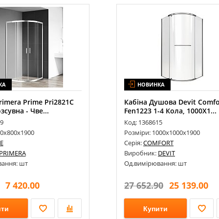
КА
НОВИНКА
imera Prime Pri2821C
Кабіна Душова Devit Comfo
зсувна - Чве...
Fen1223 1-4 Кола, 1000Х1...
99
Код: 1368615
00х800х1900
Розміри: 1000х1000х1900
E
Серія:
COMFORT
PRIMERA
Виробник:
DEVIT
ання: шт
Од.вимірювання: шт
7 420.00
27 652.90
25 139.00
ити
Купити