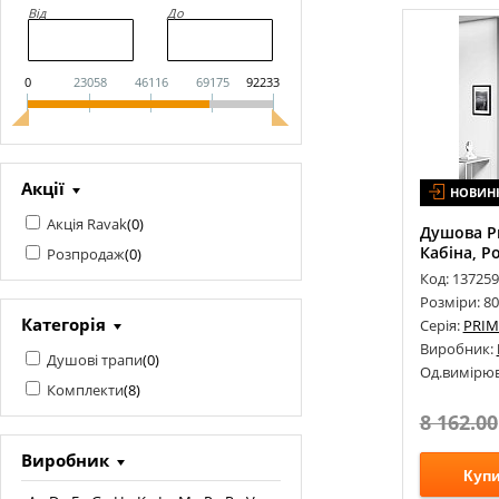
Від
До
0
23058
46116
69175
92233
Акції
НОВИН
Акція Ravak
(
0
)
Душова Pr
Кабіна, Ро
Розпродаж
(
0
)
Код: 13725
Розміри: 8
Категорія
Серія:
PRIM
Виробник:
Душові трапи
(
0
)
Од.вимірюв
Комплекти
(
8
)
8 162.00
Виробник
Куп