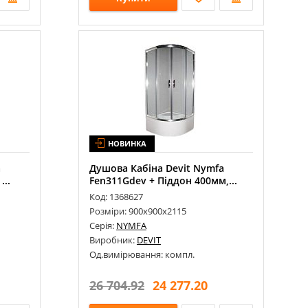
НОВИНКА
a
Душова Кабіна Devit Nymfa
...
Fen311Gdev + Піддон 400мм,...
Код: 1368627
Розміри: 900х900х2115
Серія:
NYMFA
Виробник:
DEVIT
Од.вимірювання: компл.
26 704.92
24 277.20