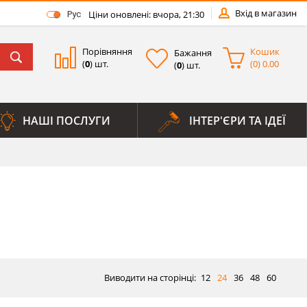
Вхід в магазин
Ціни оновлені: вчора, 21:30
Рус
Порівняння
Кошик
Бажання
(
0
) шт.
(
0
)
0.00
(
0
) шт.
НАШІ ПОСЛУГИ
ІНТЕР'ЄРИ ТА ІДЕЇ
Виводити на сторінці:
12
24
36
48
60