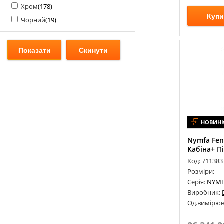
Хром
(
178
)
Купи
Чорний
(
19
)
НОВИН
Nymfa Fe
Кабіна+ П
Код: 711383
Розміри:
Серія:
NYM
Виробник:
Од.вимірюв