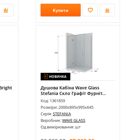
Купити
НОВИНКА
Bright
Душова Кабіна Wave Glass
Stefania Скло Графіт Фурніт...
Код: 1361859
Розміри: 2000х895х995х645
Серія:
STEFANIA
Виробник:
WAVE GLASS
Од.вимірювання: шт