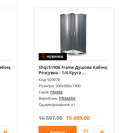
Поддон Radaway Kyntos PT HKPT10010
0-84 Cashmere 1000...
Поддон Radaway Kyntos F HKF9080-84
Cashmere 900x800
НОВИНКА
біна,
Shqc51906 Frame Душова Кабіна,
Розсувна - 1/4 Круга ...
Код: 920978
Розміри: 900х900х1900
Серія:
FRAME
Виробник:
PRIMERA
Од.вимірювання: кт
16 597.90
15 089.00
Купити