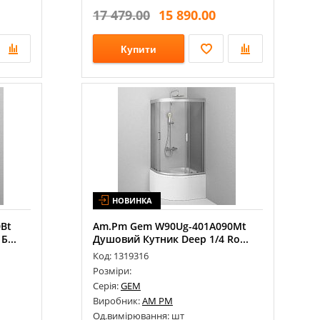
17 479.00
15 890.00
Купити
НОВИНКА
Bt
Am.Pm Gem W90Ug-401A090Mt
...
Душовий Кутник Deep 1/4 Ro...
Код: 1319316
Розміри:
Серія:
GEM
Виробник:
AM PM
Од.вимірювання: шт