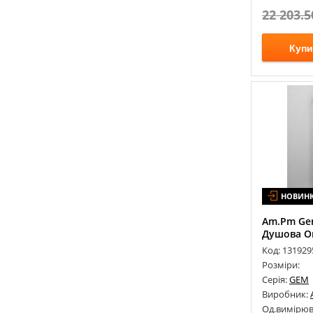
22 203.5
Купи
НОВИН
Am.Pm Ge
Душова Ог
Код: 131929
Розміри:
Серія:
GEM
Виробник:
Од.вимірюв