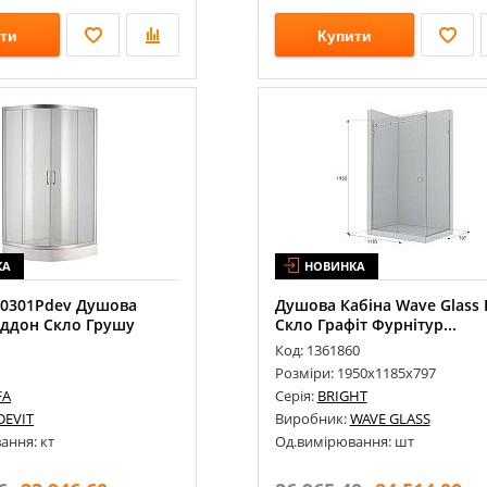
ти
Купити
КА
НОВИНКА
n0301Pdev Душова
Душова Кабіна Wave Glass 
іддон Скло Грушу
Скло Графіт Фурнітур...
Код: 1361860
Розміри: 1950х1185х797
FA
Серія:
BRIGHT
DEVIT
Виробник:
WAVE GLASS
ання: кт
Од.вимірювання: шт