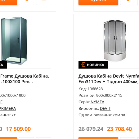
КА
НОВИНКА
 Frame Душова Кабіна,
Душова Кабіна Devit Nymf
-100Х100 Рев...
Fen311Dev + Піддон 400мм, 
Код: 1368628
000х1000х1900
Розміри: 900х900х2115
E
Серія:
NYMFA
PRIMERA
Виробник:
DEVIT
ання: кт
Од.вимірювання: компл.
0
17 509.00
26 079.24
23 708.40