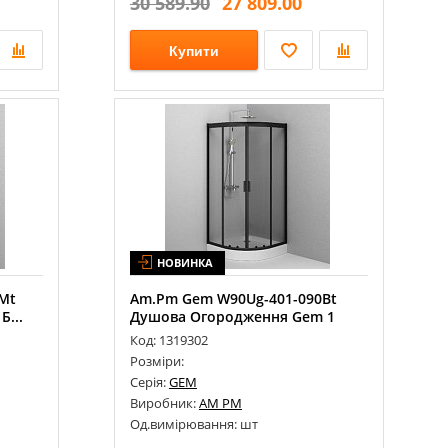
30 589.90
27 809.00
Купити
НОВИНКА
Mt
Am.Pm Gem W90Ug-401-090Bt
...
Душова Огородження Gem 1
Код: 1319302
Розміри:
Серія:
GEM
Виробник:
AM PM
Од.вимірювання: шт