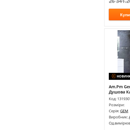
26 341.2
Купи
НОВИН
Am.Pm Ge
Душова Ка
Код: 131930
Розміри:
Серія:
GEM
Виробник:
Од.вимірюв