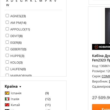
A
D
E
G
H
K
L
M
P
R
V
W
AGNES
(
23
)
AM PM
(
14
)
APPOLLO
(
11
)
DEVIT
(
8
)
EGER
(
6
)
НОВИН
GEBERIT
(
0
)
Кабіна Ду
HUPPE
(
3
)
Fen2323 Пр
KOLO
(
3
)
Код: 136861
LAUFEN
(
0
)
Розміри: 1
MARMORIN
(
0
)
Серія:
COM
Виробник:
MIRAGGIO
(
0
)
Країна
Од.вимірюв
PRIMERA
(
4
)
Іспанія
(
9
)
RADAWAY
(
109
)
27 509.9
Італія
(
12
)
RAVAK
(
87
)
Китай
(
11
)
REA
(
30
)
Купи