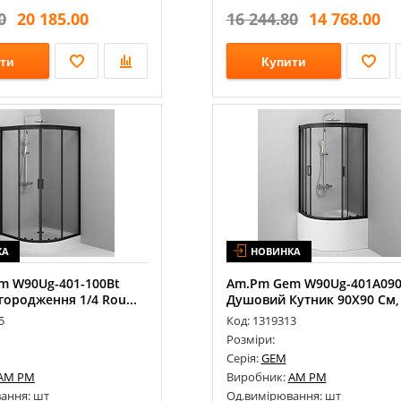
0
20 185.00
16 244.80
14 768.00
ти
Купити
КА
НОВИНКА
m W90Ug-401-100Bt
Am.Pm Gem W90Ug-401A090
ородження 1/4 Rou...
Душовий Кутник 90Х90 См, Б
5
Код: 1319313
Розміри:
Серія:
GEM
AM PM
Виробник:
AM PM
ання: шт
Од.вимірювання: шт