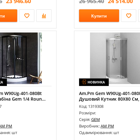
6
23 946.60
26 965.40
24 514.00
ти
Купити
КА
НОВИНКА
m W90Ug-401-080Bt
Am.Pm Gem W90Ug-401-080
біна Gem 1/4 Roun...
Душовий Кутник 80Х80 См, Б
7
Код: 1319308
Розміри:
Серія:
GEM
AM PM
Виробник:
AM PM
ання: шт
Од.вимірювання: шт