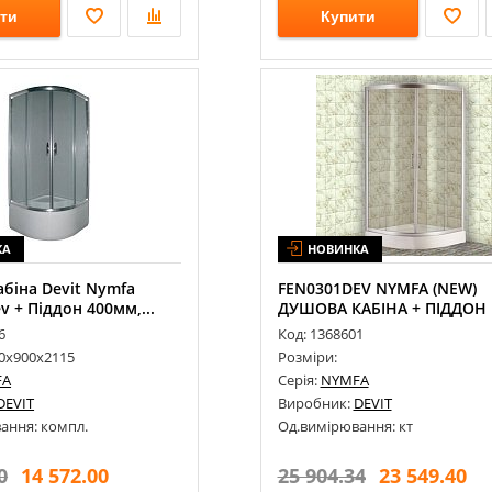
ти
Купити
КА
НОВИНКА
біна Devit Nymfa
FEN0301DEV NYMFA (NEW)
v + Піддон 400мм,...
ДУШОВА КАБІНА + ПІДДОН
FTR060...
6
Код: 1368601
00х900х2115
Розміри:
FA
Серія:
NYMFA
DEVIT
Виробник:
DEVIT
ання: компл.
Од.вимірювання: кт
0
14 572.00
25 904.34
23 549.40