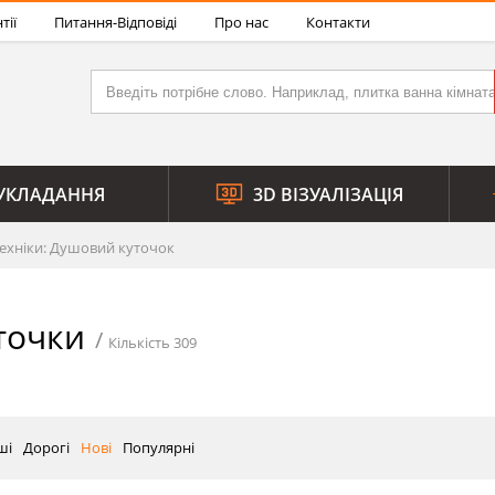
тії
Питання-Відповіді
Про нас
Контакти
УКЛАДАННЯ
3D ВІЗУАЛІЗАЦІЯ
ехніки: Душовий куточок
точки
Кількість 309
ші
Дорогі
Нові
Популярні