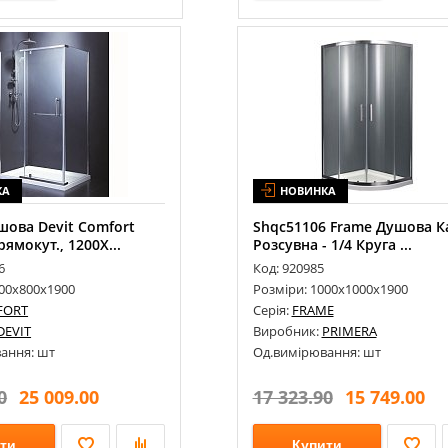
КА
НОВИНКА
шова Devit Comfort
Shqc51106 Frame Душова Ка
ямокут., 1200Х...
Розсувна - 1/4 Круга ...
6
Код: 920985
200х800х1900
Розміри: 1000х1000х1900
FORT
Серія:
FRAME
DEVIT
Виробник:
PRIMERA
ання: шт
Од.вимірювання: шт
0
25 009.00
17 323.90
15 749.00
ти
Купити