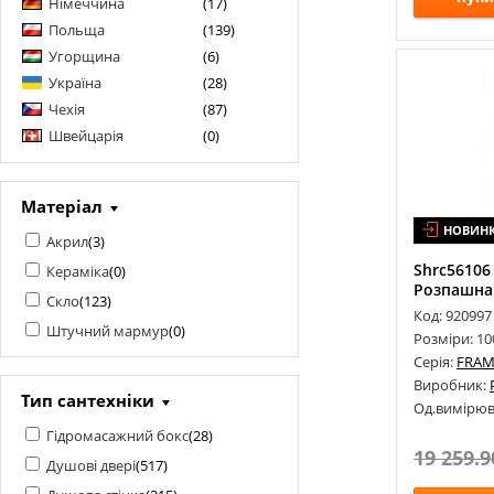
Німеччина
(
17
)
ROCA
(
1
)
Польща
(
139
)
VOLLE
(
8
)
Угорщина
(
6
)
Україна
(
28
)
WAVE GLASS
(
2
)
Чехія
(
87
)
WESTON
(
0
)
Швейцарія
(
0
)
Матеріал
НОВИН
Акрил
(
3
)
Shrc56106
Кераміка
(
0
)
Розпашна 
Скло
(
123
)
Код: 920997
Штучний мармур
(
0
)
Розміри: 1
Серія:
FRAM
Виробник:
Тип сантехніки
Од.вимірюв
Гідромасажний бокс
(
28
)
19 259.9
Душові двері
(
517
)