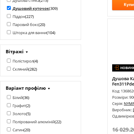
Душова стінка
(
215
)
Купи
Душовий куточок
(
309
)
Піддон
(
227
)
Паровий бокс
(
20
)
Шторка для ванни
(
104
)
Вітражі
Полістирол
(
4
)
НОВИН
Скляний
(
282
)
Душова Ка
Fen311Pde
Варіант профілю
Код: 136862
Розміри: 9
Білий
(
36
)
Серія:
NYM
Графит
(
2
)
Виробник:
Золото
(
5
)
Од.вимірюв
Полірований алюміній
(
22
)
16 029.2
Сатин
(
20
)