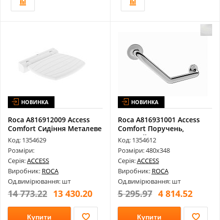
НОВИНКА
НОВИНКА
Roca A816912009 Access
Roca A816931001 Access
Comfort Сидіння Металеве
Comfort Поручень,
в Ду...
Кутовий 135...
Код: 1354629
Код: 1354612
Розміри:
Розміри: 480х348
Серія:
ACCESS
Серія:
ACCESS
Виробник:
ROCA
Виробник:
ROCA
Од.вимірювання: шт
Од.вимірювання: шт
14 773.22
13 430.20
5 295.97
4 814.52
Купити
Купити