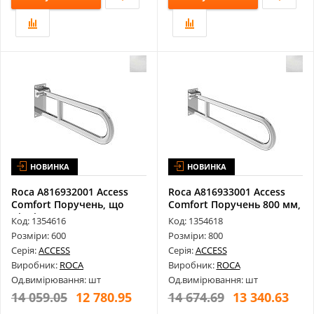
НОВИНКА
НОВИНКА
Roca A816932001 Access
Roca A816933001 Access
Comfort Поручень, що
Comfort Поручень 800 мм,
Піднімає...
що П...
Код: 1354616
Код: 1354618
Розміри: 600
Розміри: 800
Серія:
ACCESS
Серія:
ACCESS
Виробник:
ROCA
Виробник:
ROCA
Од.вимірювання: шт
Од.вимірювання: шт
14 059.05
12 780.95
14 674.69
13 340.63