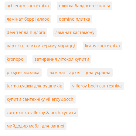
artceram сантехніка
плитка балдосер іспанія
ламінат беррі аллок
domino плитка
devi тепла підлога
ламінат кастамону
вартість плитки кераму марацці
kraus сантехніка
kronopol
затирання літокол купити
progres мозаїка
ламінат таркетт ціна україна
terma сушки для рушників
villeroy boch сантехніка
купити сантехніку villeroy&boch
сантехніка villeroy & boch купити
мийдодир меблі для ванної