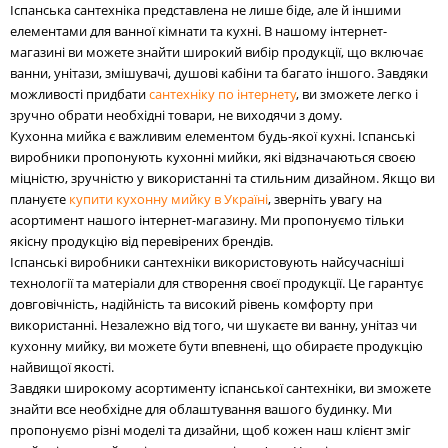
Іспанська сантехніка представлена не лише біде, але й іншими
елементами для ванної кімнати та кухні. В нашому інтернет-
магазині ви можете знайти широкий вибір продукції, що включає
ванни, унітази, змішувачі, душові кабіни та багато іншого. Завдяки
можливості придбати
сантехніку по інтернету
, ви зможете легко і
зручно обрати необхідні товари, не виходячи з дому.
Кухонна мийка є важливим елементом будь-якої кухні. Іспанські
виробники пропонують кухонні мийки, які відзначаються своєю
міцністю, зручністю у використанні та стильним дизайном. Якщо ви
плануєте
купити кухонну мийку в Україні
, зверніть увагу на
асортимент нашого інтернет-магазину. Ми пропонуємо тільки
якісну продукцію від перевірених брендів.
Іспанські виробники сантехніки використовують найсучасніші
технології та матеріали для створення своєї продукції. Це гарантує
довговічність, надійність та високий рівень комфорту при
використанні. Незалежно від того, чи шукаєте ви ванну, унітаз чи
кухонну мийку, ви можете бути впевнені, що обираєте продукцію
найвищої якості.
Завдяки широкому асортименту іспанської сантехніки, ви зможете
знайти все необхідне для облаштування вашого будинку. Ми
пропонуємо різні моделі та дизайни, щоб кожен наш клієнт зміг