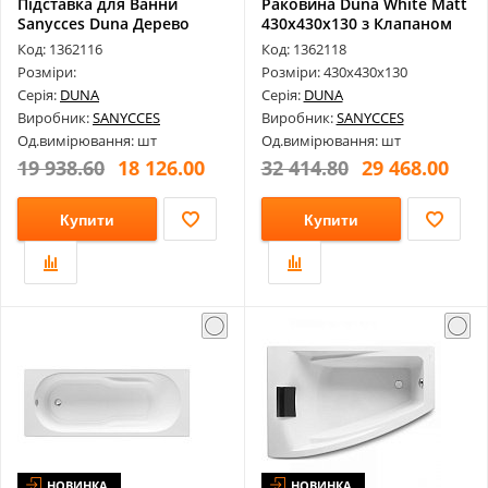
Підставка для Ванни
Раковина Duna White Matt
Sanycces Duna Дерево
430х430х130 з Клапаном
Код: 1362116
Код: 1362118
Розміри:
Розміри: 430х430х130
Серія:
DUNA
Серія:
DUNA
Виробник:
SANYCCES
Виробник:
SANYCCES
Од.вимірювання: шт
Од.вимірювання: шт
19 938.60
18 126.00
32 414.80
29 468.00
Купити
Купити
НОВИНКА
НОВИНКА