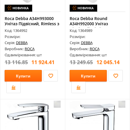
НОВИНКА
НОВИНКА
Roca Debba A34H993000
Roca Debba Round
Унiтаз Пiдвiсний, Rimless з
A34H992000 Унітаз
Си...
Підвісний, Rimles...
Код: 1364992
Код: 1364989
Розміри:
Розміри:
Серія:
DEBBA
Серія:
DEBBA
Виробник:
ROCA
Виробник:
ROCA
Од.вимірювання: шт
Од.вимірювання: шт
13 116.85
11 924.41
13 249.65
12 045.14
Купити
Купити