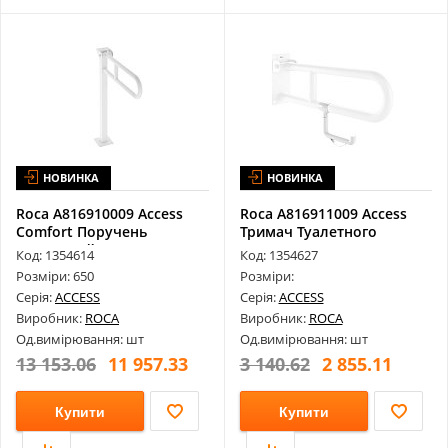
НОВИНКА
НОВИНКА
Roca A816910009 Access
Roca A816911009 Access
Comfort Поручень
Тримач Туалетного
Металевий 65...
Паперу Плас...
Код: 1354614
Код: 1354627
Розміри: 650
Розміри:
Серія:
ACCESS
Серія:
ACCESS
Виробник:
ROCA
Виробник:
ROCA
Од.вимірювання: шт
Од.вимірювання: шт
13 153.06
11 957.33
3 140.62
2 855.11
Купити
Купити