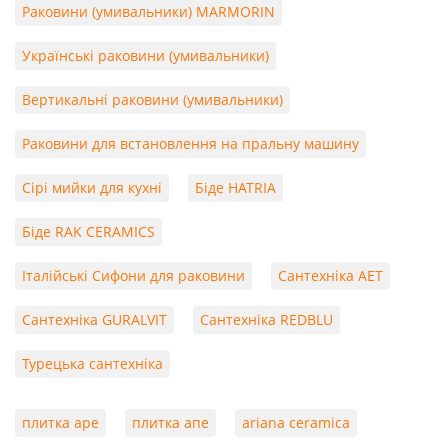
Раковини (умивальники) MARMORIN
Українські раковини (умивальники)
Вертикальні раковини (умивальники)
Раковини для встановлення на пральну машину
Сірі мийки для кухні
Біде HATRIA
Біде RAK CERAMICS
Італійські Сифони для раковини
Сантехніка AET
Сантехніка GURALVIT
Сантехніка REDBLU
Турецька сантехніка
плитка ape
плитка апе
ariana ceramica