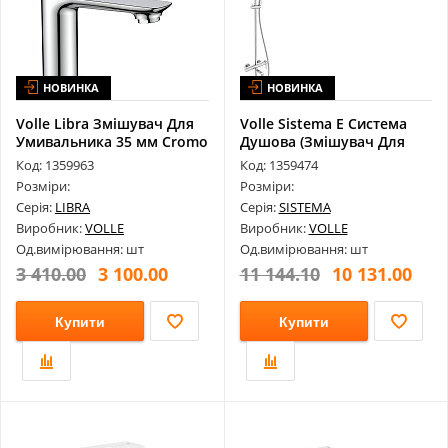
НОВИНКА
НОВИНКА
Volle Libra Змішувач Для
Volle Sistema E Система
Умивальника 35 мм Cromo
Душова (Змішувач Для
152...
Ванни В...
Код: 1359963
Код: 1359474
Розміри:
Розміри:
Серія:
LIBRA
Серія:
SISTEMA
Виробник:
VOLLE
Виробник:
VOLLE
Од.вимірювання: шт
Од.вимірювання: шт
3 410.00
3 100.00
11 144.10
10 131.00
Купити
Купити