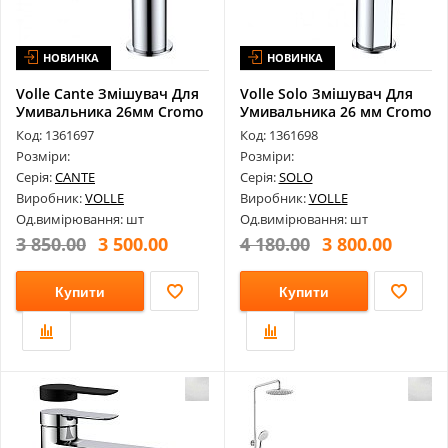
НОВИНКА
НОВИНКА
Volle Cante Змішувач Для
Volle Solo Змішувач Для
Умивальника 26мм Cromo
Умивальника 26 мм Сromo
1512...
1510...
Код: 1361697
Код: 1361698
Розміри:
Розміри:
Серія:
CANTE
Серія:
SOLO
Виробник:
VOLLE
Виробник:
VOLLE
Од.вимірювання: шт
Од.вимірювання: шт
3 850.00
3 500.00
4 180.00
3 800.00
Купити
Купити