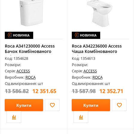
НОВИНКА
НОВИНКА
Roca A341230000 Access
Roca A342236000 Access
Бачок Комбінованого
Чаша Комбінованого
Унітазу, ...
Унітазу, В...
Код: 1354628
Код: 1354613
Розміри:
Розміри:
Серія:
ACCESS
Серія:
ACCESS
Виробник:
ROCA
Виробник:
ROCA
Од.вимірювання: шт
Од.вимірювання: шт
13 586.82
12 351.65
13 587.98
12 352.71
Купити
Купити