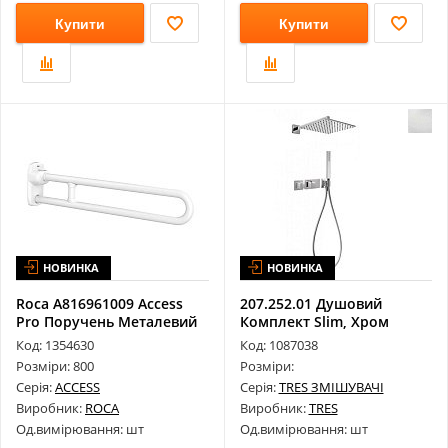
Купити
Купити
НОВИНКА
НОВИНКА
Roca A816961009 Access
207.252.01 Душовий
Pro Поручень Металевий
Комплект Slim, Хром
800 мм...
Код: 1354630
Код: 1087038
Розміри: 800
Розміри:
Серія:
ACCESS
Серія:
TRES ЗМІШУВАЧІ
Виробник:
ROCA
Виробник:
TRES
Од.вимірювання: шт
Од.вимірювання: шт