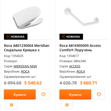
НОВИНКА
НОВИНКА
Roca A801230004 Meridian
Roca A816905009 Access
Сеціальна Кришка з
Comfort Поручень
Сидінням...
Металевий, К...
Код: 1354625
Код: 1354617
Розміри:
Розміри: 480х348
Серія:
MERIDIAN NEW
Серія:
ACCESS
Виробник:
ROCA
Виробник:
ROCA
Од.вимірювання: шт
Од.вимірювання: шт
6 094.68
5 540.62
4 026.78
3 660.71
Купити
Купити