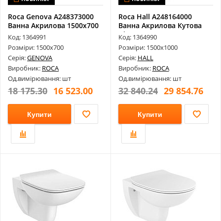
Roca Genova A248373000
Roca Hall A248164000
Ванна Акрилова 1500х700
Ванна Акрилова Кутова
Прямо...
Ліва 1500...
Код: 1364991
Код: 1364990
Розміри: 1500х700
Розміри: 1500х1000
Серія:
GENOVA
Серія:
HALL
Виробник:
ROCA
Виробник:
ROCA
Од.вимірювання: шт
Од.вимірювання: шт
18 175.30
16 523.00
32 840.24
29 854.76
Купити
Купити