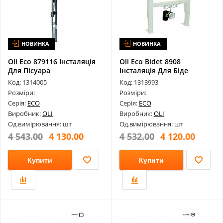
НОВИНКА
НОВИНКА
Oli Eco 879116 Інсталяція
Oli Eco Bidet 8908
Для Пісуара
Інсталяція Для Біде
Код: 1314005
Код: 1313993
Розміри:
Розміри:
Серія:
ECO
Серія:
ECO
Виробник:
OLI
Виробник:
OLI
Од.вимірювання: шт
Од.вимірювання: шт
4 543.00
4 130.00
4 532.00
4 120.00
Купити
Купити