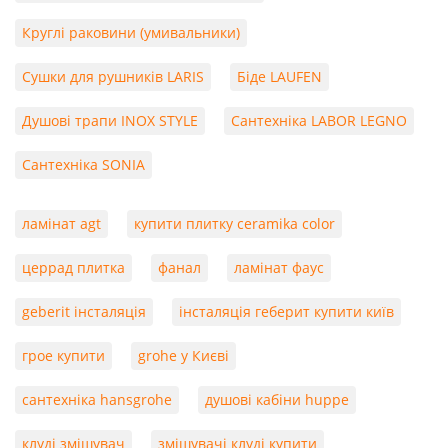
Круглі раковини (умивальники)
Сушки для рушників LARIS
Біде LAUFEN
Душові трапи INOX STYLE
Сантехніка LABOR LEGNO
Сантехніка SONIA
ламінат agt
купити плитку ceramika color
церрад плитка
фанал
ламінат фаус
geberit інсталяція
інсталяція геберит купити київ
грое купити
grohe у Києві
сантехніка hansgrohe
душові кабіни huppe
клуді змішувач
змішувачі клуді купити