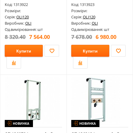
Для Ун...
Код: 1313922
Код: 1313923
Розміри:
Розміри:
Серія:
OLI120
Серія:
OLI120
Виробник:
OLI
Виробник:
OLI
Од.вимірювання: шт
Од.вимірювання: шт
8 320.40
7 564.00
7 678.00
6 980.00
Купити
Купити
НОВИНКА
НОВИНКА