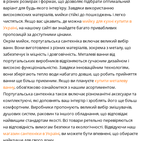
в різних розмірах і формах, що дозволяє підібрати оптимальний
варіант для будь-якого інтер'єру. Завдяки використанню
високоякісних матеріалів, мийки стійкі до пошкоджень і легко
чистяться. Якщо вас цікавить, де можна
мийку для кухні купити в
Україні
, на нашому сайті ви знайдете багато привабливих
пропозицій за доступними цінами.
Окрім мийок, португальська сантехніка включає великий вибір
ванн. Вони виготовлені з різних матеріалів, зокрема з металу, що
забезпечує їх міцність і довговічність. Металеві ванни від
португальських виробників відрізняються сучасним дизайном і
високою функціональністю. Завдяки інноваційним технологіям,
вони зберігають тепло води набагато довше, що робить прийняття
ванни ще більш приємним. Якщо ви плануєте
купити металеву
ванну
, обов'язково ознайомтеся з нашим асортиментом.
Португальська сантехніка також включає різноманітні аксесуари та
комплектуючі, які доповнять ваш інтер'єр і зроблять його ще більш
комфортним. Виробники пропонують великий вибір змішувачів,
душових систем, раковин та іншого обладнання, що відповідає
найвищим стандартам якості. Всі товари ретельно перевіряються
на відповідність вимогам безпеки та екологічності. Відвідуючи наш
магазин сантехніки в Україні
, ви можете бути впевнені, що обираєте
найкраще для свого дому.