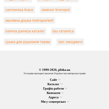
сантехніка kraus
ламінат kronopol
масивна дошка matraparkett
плитка pamesa каталог
tau ceramica
сушка для рушників терма
тріс змішувачі
© 1999-2026, plitka.ua
Усі права захищені законом України про авторське право
Сайт
Каталог
Графік работи
Контакти
Адреса
Ми у соцмережах