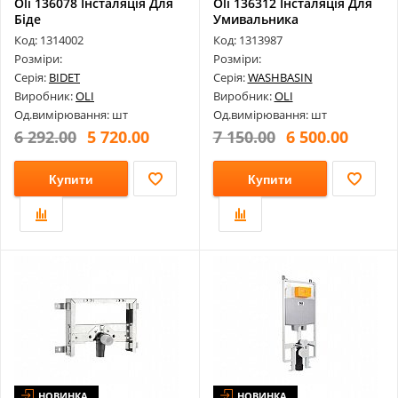
Oli 136078 Інсталяція Для
Oli 136312 Інсталяція Для
Біде
Умивальника
Код: 1314002
Код: 1313987
Розміри:
Розміри:
Серія:
BIDET
Серія:
WASHBASIN
Виробник:
OLI
Виробник:
OLI
Од.вимірювання: шт
Од.вимірювання: шт
6 292.00
5 720.00
7 150.00
6 500.00
Купити
Купити
НОВИНКА
НОВИНКА