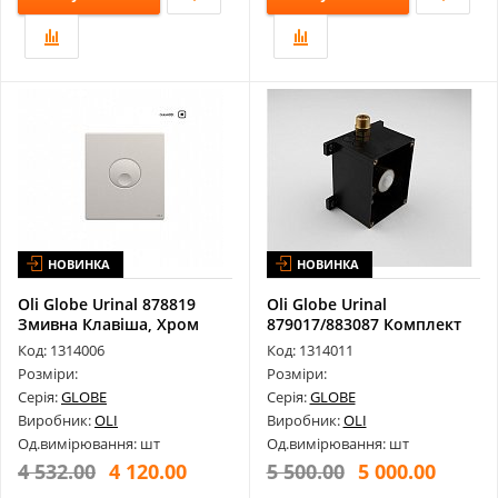
НОВИНКА
НОВИНКА
Oli Globe Urinal 878819
Oli Globe Urinal
Змивна Клавіша, Хром
879017/883087 Комплект
Мат
Для Прихован...
Код: 1314006
Код: 1314011
Розміри:
Розміри:
Серія:
GLOBE
Серія:
GLOBE
Виробник:
OLI
Виробник:
OLI
Од.вимірювання: шт
Од.вимірювання: шт
4 532.00
4 120.00
5 500.00
5 000.00