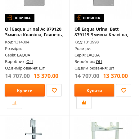
НОВИНКА
НОВИНКА
Oli Eaqua Urinal Ac 879120
Oli Eaqua Urinal Batt
Змивна Клавіша, Глянець,
879119 Змивна Клавіша,
...
Нержаві...
Код: 1314004
Код: 1313998
Розміри:
Розміри:
Серія:
EAQUA
Серія:
EAQUA
Виробник:
OLI
Виробник:
OLI
Од.вимірювання: шт
Од.вимірювання: шт
14 707.00
13 370.00
14 707.00
13 370.00
Купити
Купити