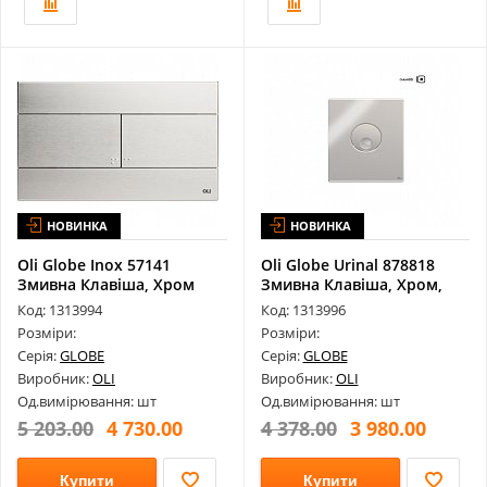
НОВИНКА
НОВИНКА
Oli Globe Inox 57141
Oli Globe Urinal 878818
Змивна Клавіша, Хром
Змивна Клавіша, Хром,
Пластик
Код: 1313994
Код: 1313996
Розміри:
Розміри:
Серія:
GLOBE
Серія:
GLOBE
Виробник:
OLI
Виробник:
OLI
Од.вимірювання: шт
Од.вимірювання: шт
5 203.00
4 730.00
4 378.00
3 980.00
Купити
Купити