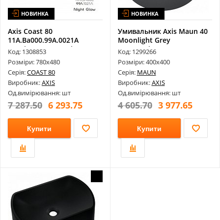
НОВИНКА
НОВИНКА
Axis Coast 80
Умивальник Axis Maun 40
11A.Ba000.99A.0021A
Moonlight Grey
Гранітне Миття, Ni...
11B.Mn0Ii.90A...
Код: 1308853
Код: 1299266
Розміри: 780х480
Розміри: 400х400
Серія:
COAST 80
Серія:
MAUN
Виробник:
AXIS
Виробник:
AXIS
Од.вимірювання: шт
Од.вимірювання: шт
7 287.50
6 293.75
4 605.70
3 977.65
Купити
Купити