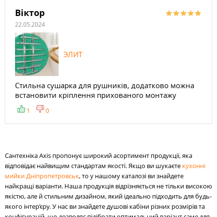
Віктор
22.05.2024
ЭЛИТ
Стильна сушарка для рушників, додатково можна
встановити кріплення прихованого монтажу
1
0
Сантехніка Axis пропонує широкий асортимент продукції, яка
відповідає найвищим стандартам якості. Якщо ви шукаєте
кухонні
мийки Дніпропетровськ
, то у нашому каталозі ви знайдете
найкращі варіанти. Наша продукція відрізняється не тільки високою
якістю, але й стильним дизайном, який ідеально підходить для будь-
якого інтер’єру. У нас ви знайдете душові кабіни різних розмірів та
конфігурацій, що дозволяє підібрати оптимальний варіант саме для