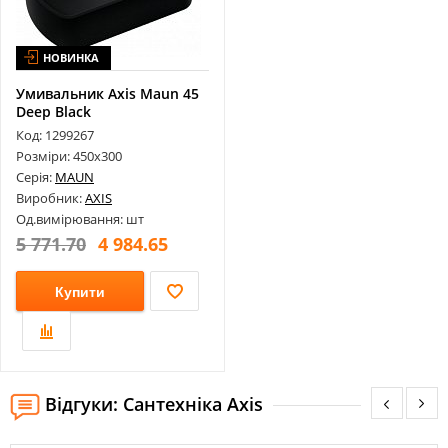
НОВИНКА
Умивальник Axis Maun 45
Deep Black
11B.Mn000.92A.000...
Код: 1299267
Розміри: 450х300
Серія:
MAUN
Виробник:
AXIS
Од.вимірювання: шт
5 771.70
4 984.65
Купити
Відгуки: Сантехніка Axis