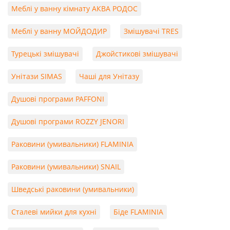
Меблі у ванну кімнату АКВА РОДОС
Меблі у ванну МОЙДОДИР
Змішувачі TRES
Турецькі змішувачі
Джойстикові змішувачі
Унітази SIMAS
Чаші для Унітазу
Душові програми PAFFONI
Душові програми ROZZY JENORI
Раковини (умивальники) FLAMINIA
Раковини (умивальники) SNAIL
Шведські раковини (умивальники)
Сталеві мийки для кухні
Біде FLAMINIA