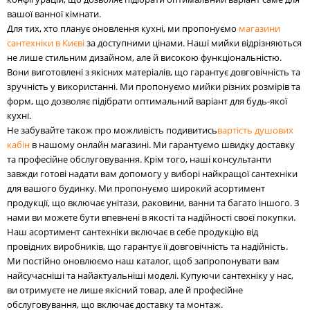
вашої ванної кімнати.
Для тих, хто планує оновлення кухні, ми пропонуємо
магазини
сантехніки в Києві
за доступними цінами. Наші мийки відрізняються
не лише стильним дизайном, але й високою функціональністю.
Вони виготовлені з якісних матеріалів, що гарантує довговічність та
зручність у використанні. Ми пропонуємо мийки різних розмірів та
форм, що дозволяє підібрати оптимальний варіант для будь-якої
кухні.
Не забувайте також про можливість подивитись
вартість душових
кабін
в нашому онлайн магазині. Ми гарантуємо швидку доставку
та професійне обслуговування. Крім того, наші консультанти
завжди готові надати вам допомогу у виборі найкращої сантехніки
для вашого будинку. Ми пропонуємо широкий асортимент
продукції, що включає унітази, раковини, ванни та багато іншого. З
нами ви можете бути впевнені в якості та надійності своєї покупки.
Наш асортимент сантехніки включає в себе продукцію від
провідних виробників, що гарантує її довговічність та надійність.
Ми постійно оновлюємо наш каталог, щоб запропонувати вам
найсучасніші та найактуальніші моделі. Купуючи сантехніку у нас,
ви отримуєте не лише якісний товар, але й професійне
обслуговування, що включає доставку та монтаж.