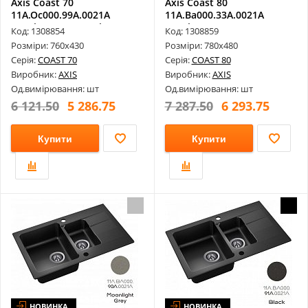
Axis Coast 70
Axis Coast 80
11A.Oc000.99A.0021A
11A.Ba000.33A.0021A
Гранітне Миття, Ni...
Гранітне Миття, Ca...
Код: 1308854
Код: 1308859
Розміри: 760х430
Розміри: 780х480
Серія:
COAST 70
Серія:
COAST 80
Виробник:
AXIS
Виробник:
AXIS
Од.вимірювання: шт
Од.вимірювання: шт
6 121.50
5 286.75
7 287.50
6 293.75
Купити
Купити
НОВИНКА
НОВИНКА