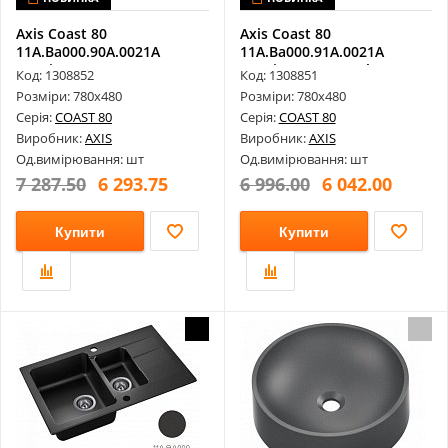
Axis Coast 80
Axis Coast 80
11A.Ba000.90A.0021A
11A.Ba000.91A.0021A
Гранітне Миття, Mo...
Гранітне Миття, Bl...
Код: 1308852
Код: 1308851
Розміри: 780х480
Розміри: 780х480
Серія:
COAST 80
Серія:
COAST 80
Виробник:
AXIS
Виробник:
AXIS
Од.вимірювання: шт
Од.вимірювання: шт
7 287.50
6 293.75
6 996.00
6 042.00
Купити
Купити