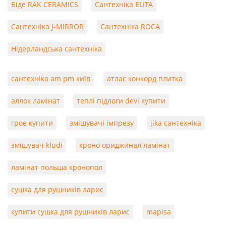
Біде RAK CERAMICS
Сантехніка ELITA
Сантехніка J-MIRROR
Сантехніка ROCA
Нідерландська сантехніка
сантехніка am pm київ
атлас конкорд плитка
аллок ламінат
теплі підлоги devi купити
грое купити
змішувачі імпрезу
jika сантехніка
змішувач kludi
кроно ориджинал ламінат
ламінат польша кронопол
сушка для рушників ларис
купити сушка для рушників ларис
mapisa