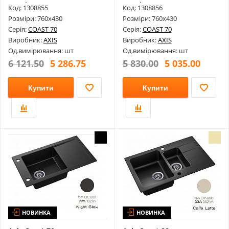
Гранітне Миття, Ca...
Гранітне Миття, Be...
Код: 1308855
Код: 1308856
Розміри: 760х430
Розміри: 760х430
Серія:
COAST 70
Серія:
COAST 70
Виробник:
AXIS
Виробник:
AXIS
Од.вимірювання: шт
Од.вимірювання: шт
6 121.50
5 286.75
5 830.00
5 035.00
Купити
Купити
НОВИНКА
НОВИНКА