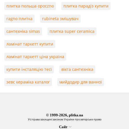
плитка польша opoczno
плитка парадіз купити
ragno плитка
rubineta змішувач
сантехніка simas
плитка super ceramica
ламінат таркетт купити
ламінат таркетт ціна україна
купити інсталяцію тесі
вієга сантехніка
зевс кераміка каталог
мийдодир для ванної
© 1999-2026, plitka.ua
Усі права захищені законом України про авторське право
Сайт