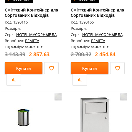
Сміттєвий Контейнер для
Сміттєвий Контейнер для
Сортованих Відходів
Сортованих Відходів
Bemeta 1...
Bemeta 1...
Код: 1390116
Код: 1390166
Розміри:
Розміри:
Серія:
HOTEL МУСОРНЫЕ БАКИ
Серія:
HOTEL МУСОРНЫЕ БАКИ
Виробник:
BEMETA
Виробник:
BEMETA
Од.вимірювання: шт
Од.вимірювання: шт
3 143.39
2 857.63
2 700.32
2 454.84
Купити
Купити