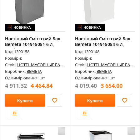
НОВИНКА
НОВИНКА
Настінний Сміттєвий Бак
Настінний Сміттєвий Бак
Bemeta 101915051 6 л,
Bemeta 101915054 6 л,
Поліро...
Нержав...
Код: 1390158
Код: 1390148
Розміри:
Розміри:
Серія:
HOTEL МУСОРНЫЕ БАКИ
Серія:
HOTEL МУСОРНЫЕ БАКИ
Виробник:
BEMETA
Виробник:
BEMETA
Од.вимірювання: шт
Од.вимірювання: шт
4 911.32
4 464.84
4 019.40
3 654.00
Купити
Купити