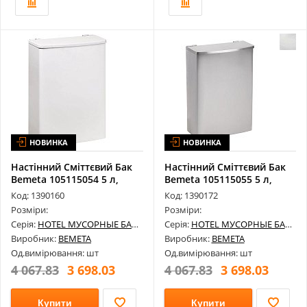
НОВИНКА
НОВИНКА
Настінний Сміттєвий Бак
Настінний Сміттєвий Бак
Bemeta 105115054 5 л,
Bemeta 105115055 5 л,
Нержав...
Нержав...
Код: 1390160
Код: 1390172
Розміри:
Розміри:
Серія:
HOTEL МУСОРНЫЕ БАКИ
Серія:
HOTEL МУСОРНЫЕ БАКИ
Виробник:
BEMETA
Виробник:
BEMETA
Од.вимірювання: шт
Од.вимірювання: шт
4 067.83
3 698.03
4 067.83
3 698.03
Купити
Купити