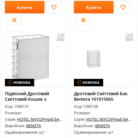
Купити
Купити
НОВИНКА
НОВИНКА
Підвісний Дротовий
Дротовий Сміттєвий Бак
Сміттєвий Кошик з
Bemeta 101015065
Фіксованою Пере...
Нержавіюча С...
Код: 1390151
Код: 1390138
Розміри:
Розміри:
Серія:
HOTEL МУСОРНЫЕ БАКИ
Серія:
HOTEL МУСОРНЫЕ БАКИ
Виробник:
BEMETA
Виробник:
BEMETA
Од.вимірювання: шт
Од.вимірювання: шт