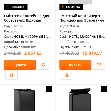
НОВИНКА
НОВИНКА
Сміттєвий Контейнер для
Сміттєвий Контейнер з
Сортованих Відходів
Полицею для Зберігання
Bemeta 1...
Bemeta ...
Код: 1390129
Код: 1390134
Розміри:
Розміри:
Серія:
HOTEL МУСОРНЫЕ БАКИ
Серія:
HOTEL МУСОРНЫЕ БАКИ
Виробник:
BEMETA
Виробник:
BEMETA
Од.вимірювання: шт
Од.вимірювання: шт
3 143.39
2 857.63
17 467.53
15 879.57
Купити
Купити