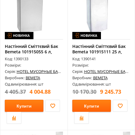
НОВИНКА
НОВИНКА
Настінний Сміттєвий Бак
Настінний Сміттєвий Бак
Bemeta 101915055 6 л,
Bemeta 101915111 25 л,
Нержав...
Нержа...
Код: 1390133
Код: 1390141
Розміри:
Розміри:
Серія:
HOTEL МУСОРНЫЕ БАКИ
Серія:
HOTEL МУСОРНЫЕ БАКИ
Виробник:
BEMETA
Виробник:
BEMETA
Од.вимірювання: шт
Од.вимірювання: шт
4 405.37
4 004.88
10 170.30
9 245.73
Купити
Купити