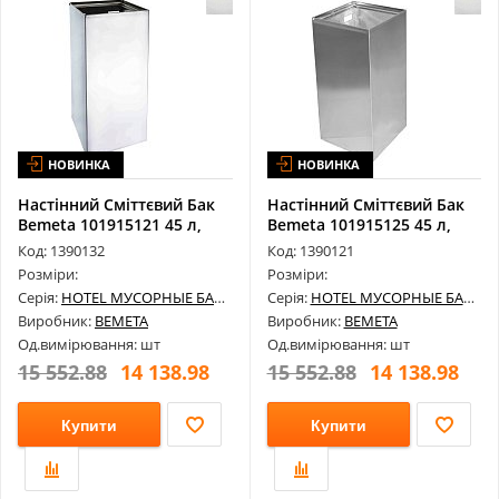
НОВИНКА
НОВИНКА
Настінний Сміттєвий Бак
Настінний Сміттєвий Бак
Bemeta 101915121 45 л,
Bemeta 101915125 45 л,
Нержа...
Нержа...
Код: 1390132
Код: 1390121
Розміри:
Розміри:
Серія:
HOTEL МУСОРНЫЕ БАКИ
Серія:
HOTEL МУСОРНЫЕ БАКИ
Виробник:
BEMETA
Виробник:
BEMETA
Од.вимірювання: шт
Од.вимірювання: шт
15 552.88
14 138.98
15 552.88
14 138.98
Купити
Купити