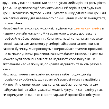
зручність у використанні. Ми пропонуємо мийки різних розмірів та
форм, що дозволяє підібрати оптимальний варіант для будь-якої
кухні. Незалежно від того, чи ви шукаєте мийку для великої кухні чи
компактну мийку для невеликого приміщення, у нас ви знайдете те,
що потрібно.
Не забувайте також про можливість дізнатись
ціни на сантехніку
в
нашому онлайн магазині. Ми гарантуємо швидку доставку та
професійне обслуговування. Крім того, наші консультанти завжди
готові надати вам допомогу у виборі найкращої сантехніки для
вашого будинку. Ми пропонуємо широкий асортимент продукції,
що включає унітази, раковини, ванни та багато іншого. З нами ви
можете бути впевнені в якості та надійності своєї покупки. Не
витрачайте час на пошуки, обирайте надійність та якість разом з
нами.
Наш асортимент сантехніки включає в себе продукцію від
провідних виробників, що гарантує її довговічність та надійність.
Ми постійно оновлюємо наш каталог, щоб запропонувати вам
найсучасніші та найактуальніші моделі. Купуючи сантехніку у нас,
ви отримуєте не лише якісний товар, але й професійне обслугов