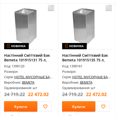
НОВИНКА
НОВИНКА
Настінний Сміттєвий Бак
Настінний Сміттєвий Бак
Bemeta 101915131 75 л,
Bemeta 101915135 75 л,
Нержа...
Нержа...
Код: 1390120
Код: 1390161
Розміри:
Розміри:
Серія:
HOTEL МУСОРНЫЕ БАКИ
Серія:
HOTEL МУСОРНЫЕ БАКИ
Виробник:
BEMETA
Виробник:
BEMETA
Од.вимірювання: шт
Од.вимірювання: шт
24 719.22
22 472.02
24 719.22
22 472.02
Купити
Купити