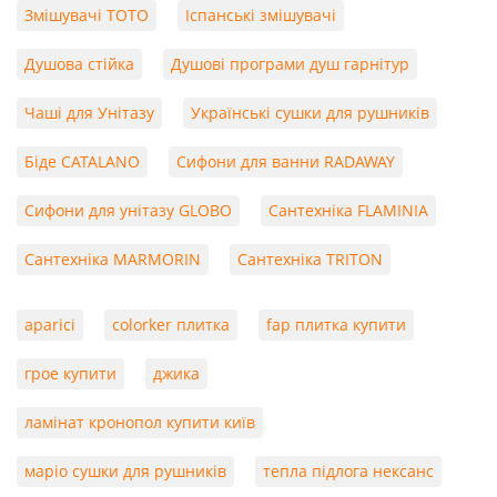
Змішувачі TOTO
Іспанські змішувачі
Душова стійка
Душові програми душ гарнітур
Чаші для Унітазу
Українські сушки для рушників
Біде CATALANO
Сифони для ванни RADAWAY
Сифони для унітазу GLOBO
Сантехніка FLAMINIA
Сантехніка MARMORIN
Сантехніка TRITON
aparici
colorker плитка
fap плитка купити
грое купити
джика
ламінат кронопол купити київ
маріо сушки для рушників
тепла підлога нексанс