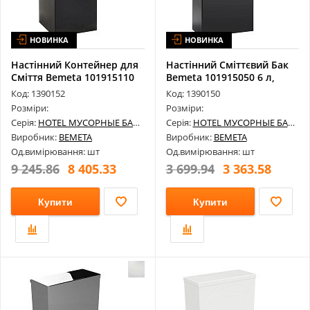
НОВИНКА
НОВИНКА
Настінний Контейнер для
Настінний Сміттєвий Бак
Сміття Bemeta 101915110
Bemeta 101915050 6 л,
25 л...
Нержав...
Код: 1390152
Код: 1390150
Розміри:
Розміри:
Серія:
HOTEL МУСОРНЫЕ БАКИ
Серія:
HOTEL МУСОРНЫЕ БАКИ
Виробник:
BEMETA
Виробник:
BEMETA
Од.вимірювання: шт
Од.вимірювання: шт
9 245.86
8 405.33
3 699.94
3 363.58
Купити
Купити