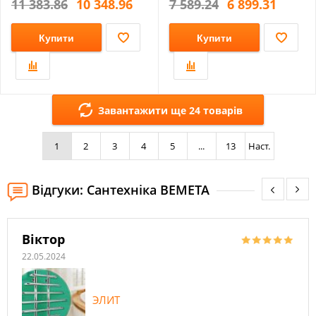
11 383.86
10 348.96
7 589.24
6 899.31
Купити
Купити
Завантажити ще 24 товарів
1
2
3
4
5
...
13
Наст.
Відгуки: Сантехніка BEMETA
Віктор
22.05.2024
ЭЛИТ