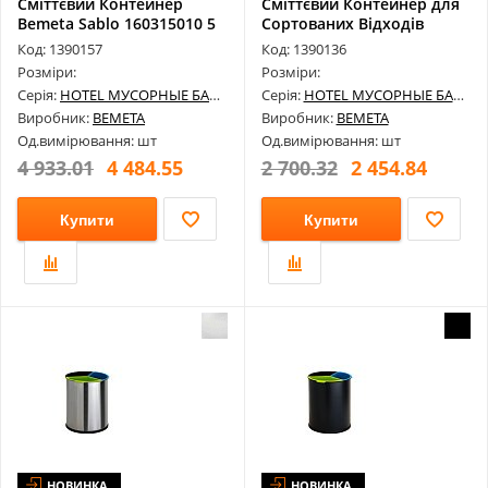
Сміттєвий Контейнер
Сміттєвий Контейнер для
Bemeta Sablo 160315010 5
Сортованих Відходів
л, Нерж...
Bemeta 1...
Код: 1390157
Код: 1390136
Розміри:
Розміри:
Серія:
HOTEL МУСОРНЫЕ БАКИ
Серія:
HOTEL МУСОРНЫЕ БАКИ
Виробник:
BEMETA
Виробник:
BEMETA
Од.вимірювання: шт
Од.вимірювання: шт
4 933.01
4 484.55
2 700.32
2 454.84
Купити
Купити
НОВИНКА
НОВИНКА