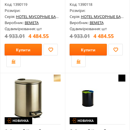
5 л, Не...
5 л, Не...
Код: 1390119
Код: 1390118
Розміри:
Розміри:
Серія:
HOTEL МУСОРНЫЕ БАКИ
Серія:
HOTEL МУСОРНЫЕ БАКИ
Виробник:
BEMETA
Виробник:
BEMETA
Од.вимірювання: шт
Од.вимірювання: шт
4 933.01
4 484.55
4 933.01
4 484.55
Купити
Купити
НОВИНКА
НОВИНКА