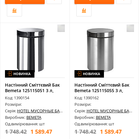
НОВИНКА
НОВИНКА
Настінний Сміттєвий Бак
Настінний Сміттєвий Бак
Bemeta 125115051 3 л,
Bemeta 125115055 3 л,
Нержав...
Нержав...
Код: 1390154
Код: 1390162
Розміри:
Розміри:
Серія:
HOTEL МУСОРНЫЕ БАКИ
Серія:
HOTEL МУСОРНЫЕ БАКИ
Виробник:
BEMETA
Виробник:
BEMETA
Од.вимірювання: шт
Од.вимірювання: шт
1 748.42
1 589.47
1 748.42
1 589.47