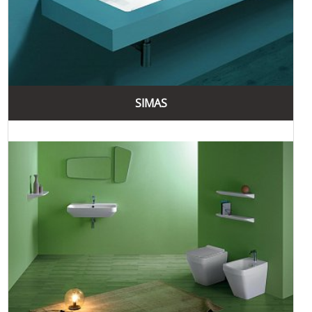
розробки. Це дозволяє створювати продукцію з високою
точністю та функціональністю, що відповідає потребам
сучасних споживачів. Наприклад, сучасні технології
виробництва забезпечують гладкість поверхонь, що
значно полегшує їх очищення та догляд.
Естетичний дизайн продукції Simas відповідає останнім
тенденціям в інтер'єрному оформленні. Компанія пропонує
SIMAS
широкий асортимент виробів, які підходять для будь-якого
стилю ванної кімнати або кухні. Сучасний та стильний
дизайн продукції Simas додає елегантності та
витонченості будь-якому приміщенню.
Крім того, Simas приділяє велику увагу екологічній
відповідальності. Використання екологічно чистих
матеріалів та енергозберігаючих технологій у виробництві
дозволяє зменшити вплив на навколишнє середовище та
забезпечити безпечність продукції для здоров'я
споживачів. Це робить продукцію Simas не лише
привабливою, але й екологічно безпечною.
Бренд Simas пропонує кілька популярних колекцій, кожна
з яких вирізняється унікальним дизайном, високою якістю
та функціональністю. Ось деякі з найвідоміших колекцій