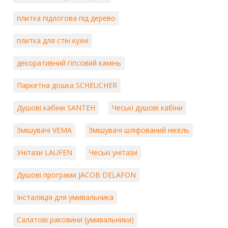
плитка підлогова під дерево
плитка для стін кухні
декоративний гіпсовий камінь
Паркетна дошка SCHEUCHER
Душові кабіни SANTEH
Чеські душові кабіни
Змішувачі VEMA
Змішувачі шліфований нікель
Унітази LAUFEN
Чеські унітази
Душові програми JACOB DELAFON
Інсталяція для умивальника
Салатові раковини (умивальники)