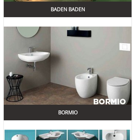
Simas, які забезпечують комфорт і елегантність у ваших
BADEN BADEN
ванних кімнатах та кухнях.
Однією з найпопулярніших колекцій є "Frozen". Ця
колекція включає умивальники, унітази та біде з
мінімалістичним дизайном і гладкими поверхнями. Вироби
з колекції "Frozen" підходять для сучасних інтер'єрів та
створюють відчуття простору і легкості.
Колекція "Flow" створена для тих, хто цінує органічні
форми та природні лінії. Вона включає умивальники,
унітази та біде з плавними, ергономічними контурами, що
забезпечують комфорт і зручність у використанні. "Flow"
ідеально підходить для створення затишної атмосфери у
ванній кімнаті.
Ще одна популярна колекція – "Arcade". Вона включає
вироби в класичному стилі з елементами ретро. "Arcade"
BORMIO
вирізняється елегантними формами та вишуканим
дизайном, що додає розкіш і стиль будь-якому інтер'єру.
Ця колекція ідеально підходить для створення
традиційного та розкішного вигляду.