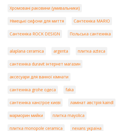
Хромовані раковини (умивальники)
Німецькі сифони для миття
Сантехніка MARIO
Сантехніка ROCK DESIGN
Польська сантехніка
alaplana ceramica
argenta
плитка azteca
сантехніка duravit інтернет магазин
аксесуари для ванної кімнати
сантехніка grohe одеса
faka
сантехніка хансгрое києві
ламінат австрія kaindl
марморин мийки
плитка mayolica
плитка monopole ceramica
nexans україна