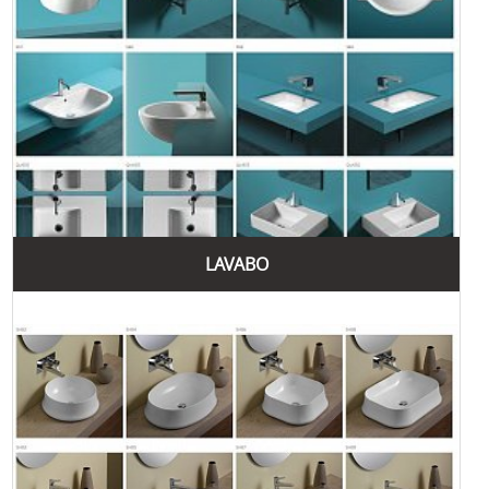
Завдяки своїм численним перевагам та багаторічному
досвіду, Simas продовжує залишатися одним із провідних
брендів на ринку сантехніки, пропонуючи клієнтам
найкращі рішення для ванних кімнат та кухонь.
LAVABO