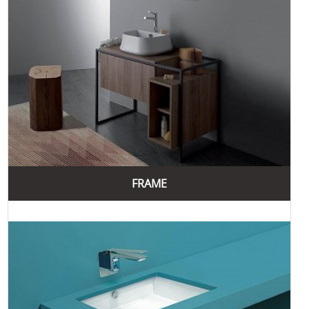
скільки коштує
про які можна знайти за посиланням
сифон
.
Завдяки своїм численним перевагам та багаторічному
досвіду, Simas продовжує залишатися одним із провідних
брендів на ринку сантехніки, пропонуючи клієнтам
найкращі рішення для ванних кімнат та кухонь.
Бренд Simas має численні переваги, що роблять його
продукцію популярною серед споживачів у всьому світі.
Основні переваги продукції Simas включають високу
якість матеріалів, інноваційні технології, естетичний
дизайн та екологічну відповідальність.
FRAME
Перш за все, Simas пропонує продукцію найвищої якості.
Всі вироби компанії проходять строгий контроль якості,
що гарантує їх довговічність та надійність. Використання
високоякісних матеріалів дозволяє створювати продукцію,
яка витримує тривалий термін експлуатації та зберігає
свій первісний вигляд.
Інноваційні технології також є важливою перевагою
бренду Simas. Компанія постійно вдосконалює свої
виробничі процеси, впроваджуючи нові технології та