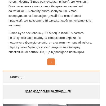
Історія бренду Simas розпочалася в Італії, де компанія
була заснована з метою виробництва високоякісної
сантехніки. З моменту свого заснування Simas
зосередився на інноваціях, дизайні та якості своєї
продукції, що дозволило їй швидко здобути популярність
на ринку.
Simas була заснована у 1955 році в Італії і з самого
початку компанія прагнула створювати вироби, які
поєднують функціональність та естетичну привабливість.
Перші успіхи були досягнуті завдяки виробництву
високоякісної сантехніки, що відповідала найвищим
стандартам.
↓
Simas пропонує широкий асортимент продукції для ванних
кімнат і кухонь, включаючи умивальники, ванни, душові
кабіни, змішувачі та аксесуари. Продукція Simas
Колекції
відзначається сучасним дизайном, високою якістю та
купити мийкц для
функціональністю. Якщо вас цікавить
кухні в інтернет магазині
сантехнічний
або ви шукаєте
Дата додавання за спаданням
магазин
, Simas має все необхідне для створення
стильного та комфортного інтер'єру. Крім того, компанія
пропонує широкий вибір сифонов та трапів, інформацію