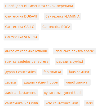
Швейцарські Сифони та сливи-переливи
Сантехніка DURAVIT
Сантехніка FLAMINIA
Сантехніка GALLO
Сантехніка ROCA
Сантехніка VENEZIA
абсолют кераміка іспанія
іспанська плитка aparici
плитка azulejos benadresa
церезить суміші
дуравіт сантехніка
fap плитка
faus ламінат
хасека
душові кабіни huppe
kaindl ламінат
ламінат kastamonu
купити змішувачі kludi
сантехніка біля київ
kolo сантехніка київ
laris