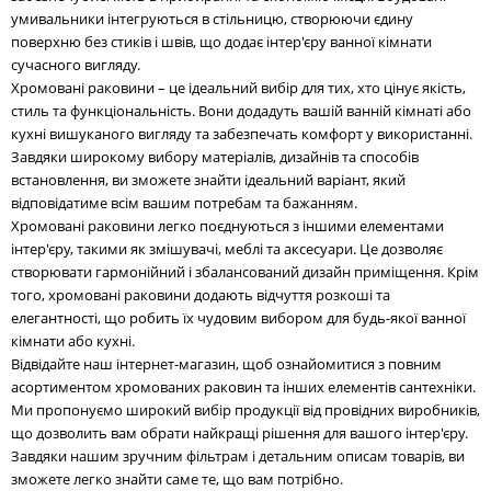
умивальники інтегруються в стільницю, створюючи єдину
поверхню без стиків і швів, що додає інтер'єру ванної кімнати
сучасного вигляду.
Хромовані раковини – це ідеальний вибір для тих, хто цінує якість,
стиль та функціональність. Вони додадуть вашій ванній кімнаті або
кухні вишуканого вигляду та забезпечать комфорт у використанні.
Завдяки широкому вибору матеріалів, дизайнів та способів
встановлення, ви зможете знайти ідеальний варіант, який
відповідатиме всім вашим потребам та бажанням.
Хромовані раковини легко поєднуються з іншими елементами
інтер'єру, такими як змішувачі, меблі та аксесуари. Це дозволяє
створювати гармонійний і збалансований дизайн приміщення. Крім
того, хромовані раковини додають відчуття розкоші та
елегантності, що робить їх чудовим вибором для будь-якої ванної
кімнати або кухні.
Відвідайте наш інтернет-магазин, щоб ознайомитися з повним
асортиментом хромованих раковин та інших елементів сантехніки.
Ми пропонуємо широкий вибір продукції від провідних виробників,
що дозволить вам обрати найкращі рішення для вашого інтер'єру.
Завдяки нашим зручним фільтрам і детальним описам товарів, ви
зможете легко знайти саме те, що вам потрібно.