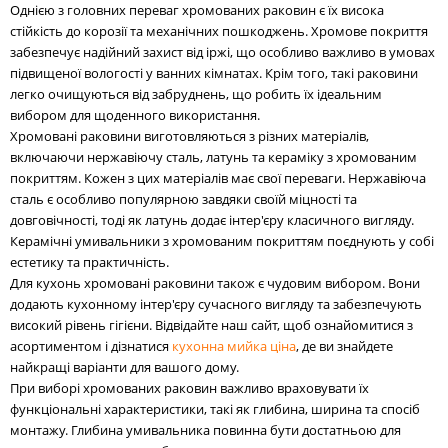
Однією з головних переваг хромованих раковин є їх висока
стійкість до корозії та механічних пошкоджень. Хромове покриття
забезпечує надійний захист від іржі, що особливо важливо в умовах
підвищеної вологості у ванних кімнатах. Крім того, такі раковини
легко очищуються від забруднень, що робить їх ідеальним
вибором для щоденного використання.
Хромовані раковини виготовляються з різних матеріалів,
включаючи нержавіючу сталь, латунь та кераміку з хромованим
покриттям. Кожен з цих матеріалів має свої переваги. Нержавіюча
сталь є особливо популярною завдяки своїй міцності та
довговічності, тоді як латунь додає інтер'єру класичного вигляду.
Керамічні умивальники з хромованим покриттям поєднують у собі
естетику та практичність.
Для кухонь хромовані раковини також є чудовим вибором. Вони
додають кухонному інтер'єру сучасного вигляду та забезпечують
високий рівень гігієни. Відвідайте наш сайт, щоб ознайомитися з
асортиментом і дізнатися
кухонна мийка ціна
, де ви знайдете
найкращі варіанти для вашого дому.
При виборі хромованих раковин важливо враховувати їх
функціональні характеристики, такі як глибина, ширина та спосіб
монтажу. Глибина умивальника повинна бути достатньою для