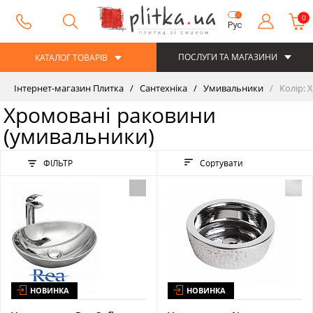
0
Рус
ПОСЛУГИ ТА МАГАЗИНИ
КАТАЛОГ ТОВАРІВ
Інтернет-магазин Плитка
Сантехніка
Умивальники
Колір: 
Хромовані раковини
(умивальники)
ФІЛЬТР
Сортувати
НОВИНКА
НОВИНКА