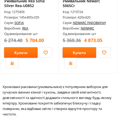
Умивальник Rea Sofia
Умивальник Newarc
Silver Rea-U0852
5065Cr
145Х405Х335
Код: 1275456
Код: 1219724
Розміри: 145х405х335
Розміри: 420х420
Серія:
SOFIA
Серія:
NEWARC РАКОВИНИ
Виробник:
REA
Виробник:
NEWARC
Од.вимірювання: шт
Од.вимірювання: шт
6 274.40
5 704.00
5 360.36
4 873.05
Купити
Купити
Хромовані раковини (умивальники) є популярним вибором для
сучасних ванних кімнат і кухонь, завдяки своїй елегантності,
довговічності та здатності додавати стильного вигляду будь-якому
інтер'єру. Хромоване покриття забезпечує блискучу і гладку
поверхню, яка відбиває світло і створює відчуття простору та
чистоти.