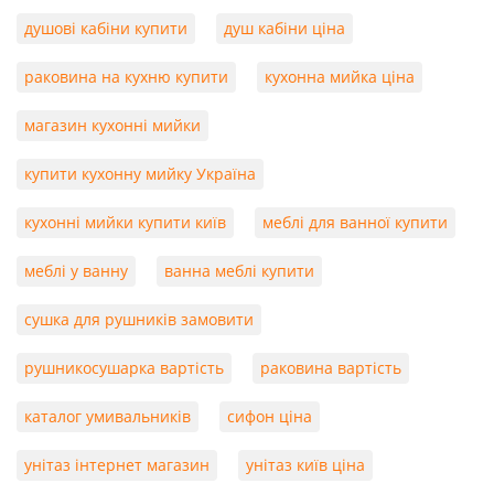
душові кабіни купити
душ кабіни ціна
раковина на кухню купити
кухонна мийка ціна
магазин кухонні мийки
купити кухонну мийку Україна
кухонні мийки купити київ
меблі для ванної купити
меблі у ванну
ванна меблі купити
сушка для рушників замовити
рушникосушарка вартість
раковина вартість
каталог умивальників
сифон ціна
унітаз інтернет магазин
унітаз київ ціна