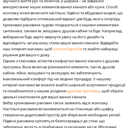
зручного миття рук та обличчя, а ширина – не заважати
використанню інших елементів ванної кімнати або кухні. Спосіб
монтажу може включати настільні, підвісні та вбудовані моделі, що
дозволяє підібрати оптимальний варіант для будь-якого інтер'єру.
Хромовані раковини чудово поєднуються з іншими елементами
сантехніки, такими як змішувачі, душові кабіни та біде. Наприклад,
вибираючи біде, варто звернути увагу на його дизайн та
відповідність загальному стилю вашої ванної кімнати. Відвідайте
наш інтернет-магазин, щоб
купити біде Київ
та знайти найкращі
рішення для вашого дому.
Одним з ключових аспектів комфортної ванної кімнати є душова
програма. Вона включає різноманітні елементи, такі як душові
кабіни, лійки, змішувачі та аксесуари, які забезпечують
максимальний комфорт під час водних процедур. У нашому
інтернет-магазині ви можете знайти широкий асортимент продукції
та ознайомитися з нашим розділом
душова програма
, щоб обрати
ідеальні компоненти для вашої ванної кімнати.
Вибір хромованих раковин також залежить від їх монтажу.
Настільні раковини встановлюються на стільницю або шафку,
створюючи додатковий простір для зберігання необхідних речей.
Підвісні раковини кріпляться безпосередньо до стіни, що
забезпечує легкість в прибиранні та економію місця. Вбудовані