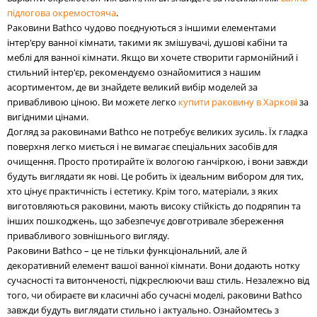
підлогова окремостояча
.
Раковини Bathco чудово поєднуються з іншими елементами
інтер'єру ванної кімнати, такими як змішувачі, душові кабіни та
меблі для ванної кімнати. Якщо ви хочете створити гармонійний і
стильний інтер'єр, рекомендуємо ознайомитися з нашим
асортиментом, де ви знайдете великий вибір моделей за
привабливою ціною. Ви можете легко
купити раковину в Харкові
за
вигідними цінами.
Догляд за раковинами Bathco не потребує великих зусиль. Їх гладка
поверхня легко миється і не вимагає спеціальних засобів для
очищення. Просто протирайте їх вологою ганчіркою, і вони завжди
будуть виглядати як нові. Це робить їх ідеальним вибором для тих,
хто цінує практичність і естетику. Крім того, матеріали, з яких
виготовляються раковини, мають високу стійкість до подряпин та
інших пошкоджень, що забезпечує довготривале збереження
привабливого зовнішнього вигляду.
Раковини Bathco – це не тільки функціональний, але й
декоративний елемент вашої ванної кімнати. Вони додають нотку
сучасності та витонченості, підкреслюючи ваш стиль. Незалежно від
того, чи обираєте ви класичні або сучасні моделі, раковини Bathco
завжди будуть виглядати стильно і актуально. Ознайомтесь з