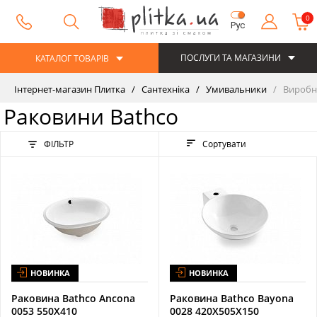
0
Рус
ПОСЛУГИ ТА МАГАЗИНИ
КАТАЛОГ ТОВАРІВ
Інтернет-магазин Плитка
Сантехніка
Умивальники
Виробн
Раковини Bathco
ФІЛЬТР
Сортувати
НОВИНКА
НОВИНКА
Раковина Bathco Ancona
Раковина Bathco Bayona
0053 550X410
0028 420X505X150