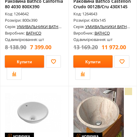
Раковина Bathco California
Раковина Bathco Castellon
80 4030 800X390
Crudo 0012B/Cru 430X145
Код: 1264642
Код: 1264643
Розміри: 800х390
Розміри: 430х145
Серія:
УМИВАЛЬНИКИ BATHCO
Серія:
УМИВАЛЬНИКИ BATHCO
Виробник:
BATHCO
Виробник:
BATHCO
Од.вимірювання: шт
Од.вимірювання: шт
8 138.90
7 399.00
13 169.20
11 972.00
Купити
Купити
НОВИНКА
НОВИНКА