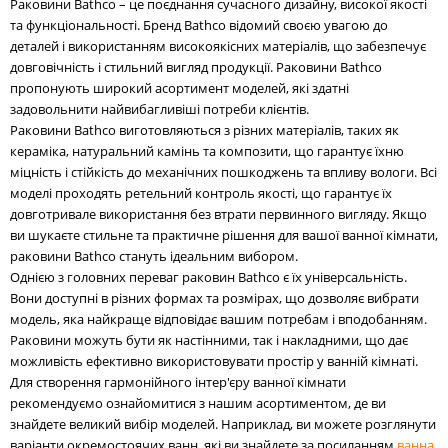
Раковини Bathco – це поєднання сучасного дизайну, високої якості
та функціональності. Бренд Bathco відомий своєю увагою до
деталей і використанням високоякісних матеріалів, що забезпечує
довговічність і стильний вигляд продукції. Раковини Bathco
пропонують широкий асортимент моделей, які здатні
задовольнити найвибагливіші потреби клієнтів.
Раковини Bathco виготовляються з різних матеріалів, таких як
кераміка, натуральний камінь та композити, що гарантує їхню
міцність і стійкість до механічних пошкоджень та впливу вологи. Всі
моделі проходять ретельний контроль якості, що гарантує їх
довготривале використання без втрати первинного вигляду. Якщо
ви шукаєте стильне та практичне рішення для вашої ванної кімнати,
раковини Bathco стануть ідеальним вибором.
Однією з головних переваг раковин Bathco є їх універсальність.
Вони доступні в різних формах та розмірах, що дозволяє вибрати
модель, яка найкраще відповідає вашим потребам і вподобанням.
Раковини можуть бути як настінними, так і накладними, що дає
можливість ефективно використовувати простір у ванній кімнаті.
Для створення гармонійного інтер'єру ванної кімнати
рекомендуємо ознайомитися з нашим асортиментом, де ви
знайдете великий вибір моделей. Наприклад, ви можете розглянути
варіанти окремостоячих ванн, які ви знайдете за посиланням
ванна