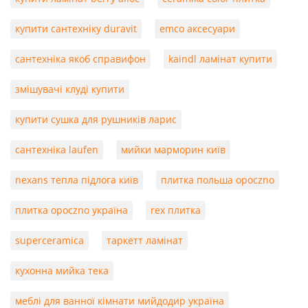
купити сантехніку duravit
emco аксесуари
сантехніка якоб справифон
kaindl ламінат купити
змішувачі клуді купити
купити сушка для рушників ларис
сантехніка laufen
мийки марморин київ
nexans тепла підлога київ
плитка польша opoczno
плитка opoczno україна
rex плитка
superceramica
таркетт ламінат
кухонна мийка тека
меблі для ванної кімнати мийдодир україна