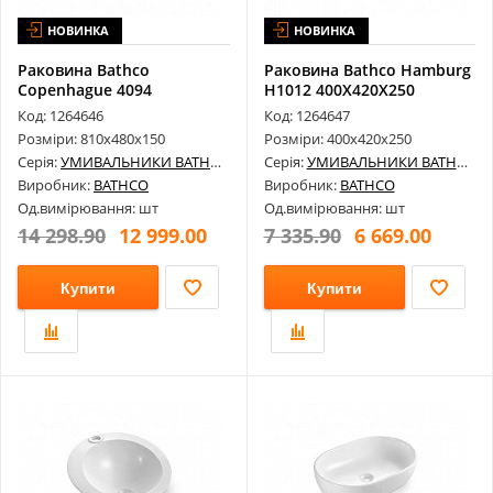
НОВИНКА
НОВИНКА
Раковина Bathco
Раковина Bathco Hamburg
Copenhague 4094
H1012 400X420X250
810X480X150
Код: 1264646
Код: 1264647
Розміри: 810х480х150
Розміри: 400х420х250
Серія:
УМИВАЛЬНИКИ BATHCO
Серія:
УМИВАЛЬНИКИ BATHCO
Виробник:
BATHCO
Виробник:
BATHCO
Од.вимірювання: шт
Од.вимірювання: шт
14 298.90
12 999.00
7 335.90
6 669.00
Купити
Купити