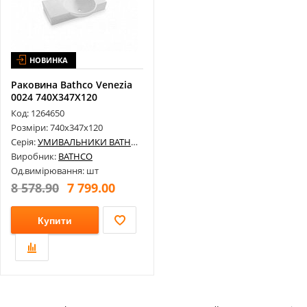
НОВИНКА
Раковина Bathco Venezia
0024 740X347X120
Код: 1264650
Розміри: 740х347х120
Серія:
УМИВАЛЬНИКИ BATHCO
Виробник:
BATHCO
Од.вимірювання: шт
8 578.90
7 799.00
Купити