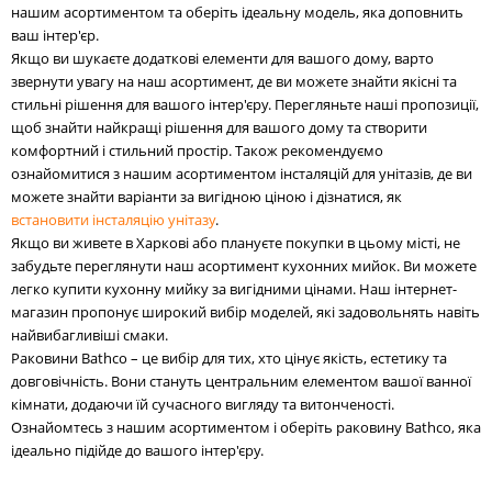
нашим асортиментом та оберіть ідеальну модель, яка доповнить
ваш інтер'єр.
Якщо ви шукаєте додаткові елементи для вашого дому, варто
звернути увагу на наш асортимент, де ви можете знайти якісні та
стильні рішення для вашого інтер'єру. Перегляньте наші пропозиції,
щоб знайти найкращі рішення для вашого дому та створити
комфортний і стильний простір. Також рекомендуємо
ознайомитися з нашим асортиментом інсталяцій для унітазів, де ви
можете знайти варіанти за вигідною ціною і дізнатися, як
встановити інсталяцію унітазу
.
Якщо ви живете в Харкові або плануєте покупки в цьому місті, не
забудьте переглянути наш асортимент кухонних мийок. Ви можете
легко купити кухонну мийку за вигідними цінами. Наш інтернет-
магазин пропонує широкий вибір моделей, які задовольнять навіть
найвибагливіші смаки.
Раковини Bathco – це вибір для тих, хто цінує якість, естетику та
довговічність. Вони стануть центральним елементом вашої ванної
кімнати, додаючи їй сучасного вигляду та витонченості.
Ознайомтесь з нашим асортиментом і оберіть раковину Bathco, яка
ідеально підійде до вашого інтер'єру.