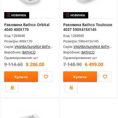
НОВИНКА
НОВИНКА
Раковина Bathco Orbital
Раковина Bathco Toulouse
4040 400X170
4037 590X415X145
Код: 1264648
Код: 1264649
Розміри: 400х170
Розміри: 590х415х145
Серія:
УМИВАЛЬНИКИ BATHCO
Серія:
УМИВАЛЬНИКИ BATHCO
Виробник:
BATHCO
Виробник:
BATHCO
Од.вимірювання: шт
Од.вимірювання: шт
9 114.60
8 286.00
7 148.90
6 499.00
Купити
Купити