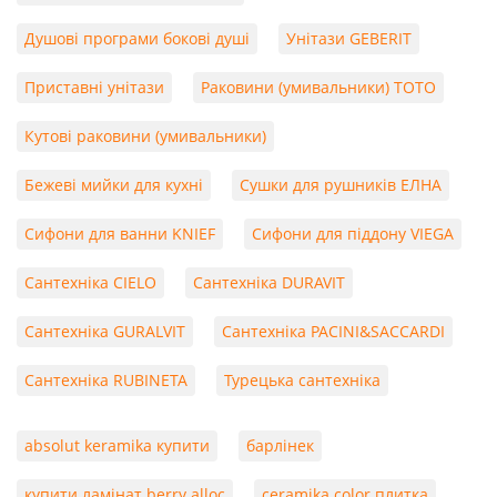
Душові програми бокові душі
Унітази GEBERIT
Приставні унітази
Раковини (умивальники) TOTO
Кутові раковини (умивальники)
Бежеві мийки для кухні
Сушки для рушників ЕЛНА
Сифони для ванни KNIEF
Сифони для піддону VIEGA
Сантехніка CIELO
Сантехніка DURAVIT
Сантехніка GURALVIT
Сантехніка PACINI&SACCARDI
Сантехніка RUBINETA
Турецька сантехніка
absolut keramika купити
барлінек
купити ламінат berry alloc
ceramika color плитка