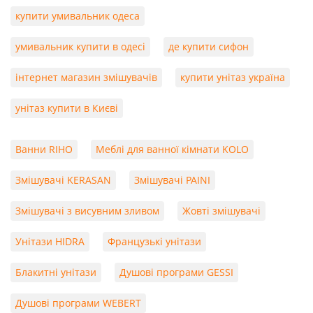
купити умивальник одеса
умивальник купити в одесі
де купити сифон
інтернет магазин змішувачів
купити унітаз україна
унітаз купити в Києві
Ванни RIHO
Меблі для ванної кімнати KOLO
Змішувачі KERASAN
Змішувачі PAINI
Змішувачі з висувним зливом
Жовті змішувачі
Унітази HIDRA
Французькі унітази
Блакитні унітази
Душові програми GESSI
Душові програми WEBERT