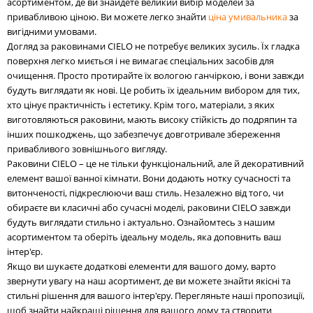
асортиментом, де ви знайдете великий вибір моделей за
привабливою ціною. Ви можете легко знайти
ціна умивальника
за
вигідними умовами.
Догляд за раковинами CIELO не потребує великих зусиль. Їх гладка
поверхня легко миється і не вимагає спеціальних засобів для
очищення. Просто протирайте їх вологою ганчіркою, і вони завжди
будуть виглядати як нові. Це робить їх ідеальним вибором для тих,
хто цінує практичність і естетику. Крім того, матеріали, з яких
виготовляються раковини, мають високу стійкість до подряпин та
інших пошкоджень, що забезпечує довготривале збереження
привабливого зовнішнього вигляду.
Раковини CIELO – це не тільки функціональний, але й декоративний
елемент вашої ванної кімнати. Вони додають нотку сучасності та
витонченості, підкреслюючи ваш стиль. Незалежно від того, чи
обираєте ви класичні або сучасні моделі, раковини CIELO завжди
будуть виглядати стильно і актуально. Ознайомтесь з нашим
асортиментом та оберіть ідеальну модель, яка доповнить ваш
інтер'єр.
Якщо ви шукаєте додаткові елементи для вашого дому, варто
звернути увагу на наш асортимент, де ви можете знайти якісні та
стильні рішення для вашого інтер'єру. Перегляньте наші пропозиції,
щоб знайти найкращі рішення для вашого дому та створити