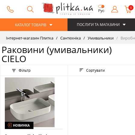
0
Рус
ПОСЛУГИ ТА МАГАЗИНИ
КАТАЛОГ ТОВАРІВ
Інтернет-магазин Плитка
Сантехніка
Умивальники
Виробни
Раковини (умивальники)
CIELO
Фільтр
Сортувати
НОВИНКА