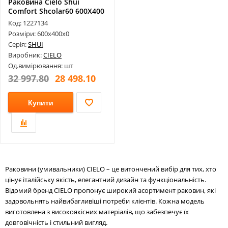
Раковина Cielo Shui
Comfort Shcolar60 600X400
Код: 1227134
Розміри: 600х400х0
Серія:
SHUI
Виробник:
CIELO
Од.вимірювання: шт
32 997.80
28 498.10
Купити
Раковини (умивальники) CIELO – це витончений вибір для тих, хто
цінує італійську якість, елегантний дизайн та функціональність.
Відомий бренд CIELO пропонує широкий асортимент раковин, які
задовольнять найвибагливіші потреби клієнтів. Кожна модель
виготовлена з високоякісних матеріалів, що забезпечує їх
довговічність і стильний вигляд.