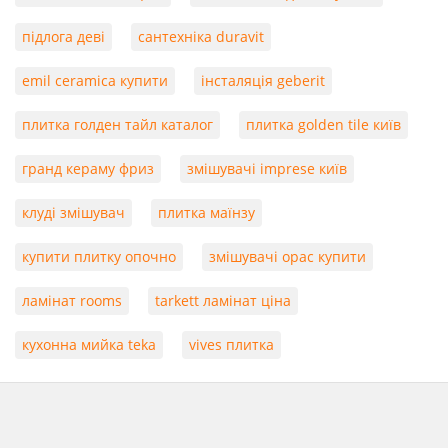
підлога деві
сантехніка duravit
emil ceramica купити
інсталяція geberit
плитка голден тайл каталог
плитка golden tile київ
гранд кераму фриз
змішувачі imprese київ
клуді змішувач
плитка маїнзу
купити плитку опочно
змішувачі орас купити
ламінат rooms
tarkett ламінат ціна
кухонна мийка teka
vives плитка