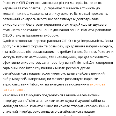
Раковини CIELO виготовляються з різних матеріалів, таких як
кераміка та композити, що гарантує їх міцність і стійкість до
механічних пошкоджень та впливу вологи. Всі моделі проходять
ретельний контроль якості, що забезпечує їх довготривале
використання без втрати первинного вигляду. Якщо ви шукаєте
стильне та практичне рішення для вашої ванної кімнати, раковини
CIELO стануть ідеальним вибором.
Однією з головних переваг раковин CIELO є їх універсальність. Вони
доступні в різних формах та розмірах, що дозволяє вибрати модель,
яка найкраще відповідає вашим потребам і вподобанням. Раковини
можуть бути як настінними, так і накладними, що дає можливість
ефективно використовувати простір у ванній кімнаті. Для створення
гармонійного інтер'єру ванної кімнати рекомендуємо
ознайомитися з нашим асортиментом, де ви знайдете великий
вибір моделей. Наприклад, ви можете розглянути варіанти
акрилових ванн Triton, які ви знайдете за посиланням
акрилова
ванна тритон
.
Раковини CIELO чудово поєднуються з іншими елементами
інтер'єру ванної кімнати, такими як змішувачі, душові кабіни та
меблі для ванної кімнати. Якщо ви хочете створити гармонійний і
стильний інтер'єр, рекомендуємо ознайомитися з нашим