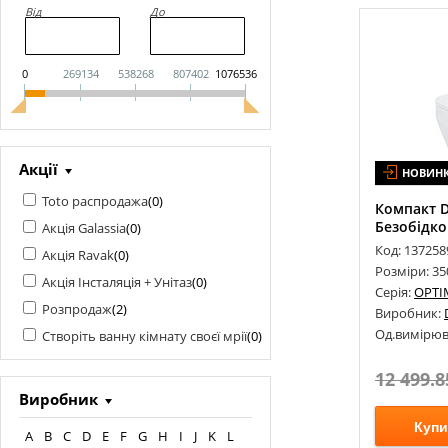
Від
До
0
269134
538268
807402
1076536
Акції
НОВИН
Toto распродажа
(
0
)
Компакт D
Безобідко
Акція Galassia
(
0
)
Код: 137258
Акція Ravak
(
0
)
Розміри: 3
Акція Інсталяція + Унітаз
(
0
)
Серія:
OPTI
Розпродаж
(
2
)
Виробник:
Од.вимірюв
Створіть ванну кімнату своєї мрії
(
0
)
12 499.8
Виробник
Купи
A
B
C
D
E
F
G
H
I
J
K
L