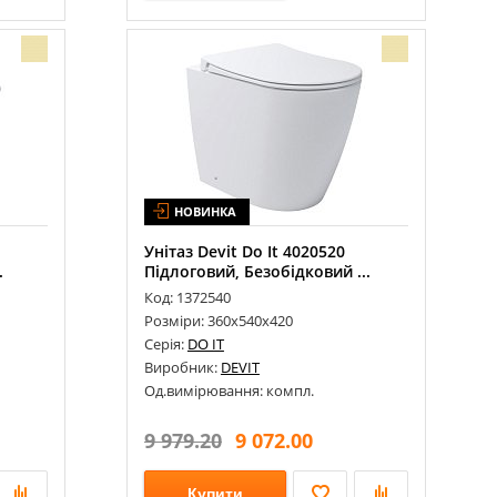
НОВИНКА
Унітаз Devit Do It 4020520
.
Підлоговий, Безобідковий ...
Код: 1372540
Розміри: 360х540х420
Серія:
DO IT
Виробник:
DEVIT
Од.вимірювання: компл.
9 979.20
9 072.00
Купити