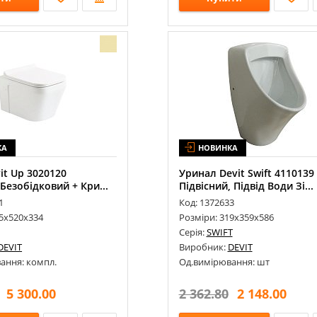
КА
НОВИНКА
it Up 3020120
Уринал Devit Swift 4110139
Безобідковий + Кри...
Підвісний, Підвід Води Зі...
1
Код: 1372633
55х520х334
Розміри: 319х359х586
Серія:
SWIFT
DEVIT
Виробник:
DEVIT
ання: компл.
Од.вимірювання: шт
5 300.00
2 362.80
2 148.00