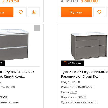
2 779.50
4 180.00
3 800.00
ти
Купити
КА
НОВИНКА
t City 0020160G 60 з
Тумба Devit City 0021160G 8
, Сірий Колі...
Раковиною, Сірий Колі...
7
Код: 1372558
00х480х500
Розміри: 800х480х550
Серія:
CITY
DEVIT
Виробник:
DEVIT
ання: компл.
Од.вимірювання: компл.