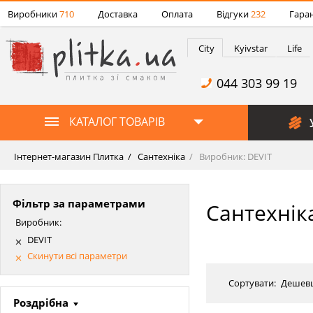
Виробники
710
Доставка
Оплата
Відгуки
232
Гаран
City
Kyivstar
Life
044 303 99 19
КАТАЛОГ ТОВАРІВ
Інтернет-магазин Плитка
Сантехніка
Виробник: DEVIT
Фільтр за параметрами
Сантехнік
Виробник:
DEVIT
Скинути всі параметри
Сортувати:
Дешев
Роздрібна