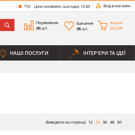
Вхід в магазин
Ціни оновлені: сьогодні, 12:43
Рус
Порівняння
Кошик
Бажання
(
0
) шт.
(
0
)
0.00
(
0
) шт.
НАШІ ПОСЛУГИ
ІНТЕР'ЄРИ ТА ІДЕЇ
Виводити на сторінці:
12
24
36
48
60