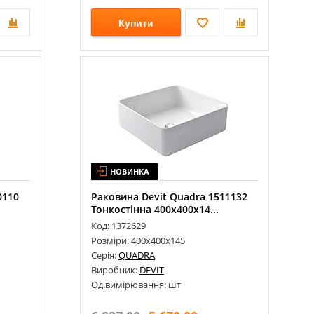
Купити
НОВИНКА
0110
Раковина Devit Quadra 1511132
Тонкостінна 400х400х14...
Код: 1372629
Розміри: 400х400х145
Серія:
QUADRA
Виробник:
DEVIT
Од.вимірювання: шт