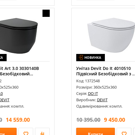
КА
НОВИНКА
it Art 3.0 3030140B
Унітаз Devit Do It 4010510
 Безобідковий...
Підвісний Безобідковий з ..
2
Код: 1372548
60х525х360
Розміри: 360х525х360
.0
Серія:
DO IT
DEVIT
Виробник:
DEVIT
ання: компл.
Од.вимірювання: компл.
0
14 559.00
10 395.00
9 450.00
ти
Купити