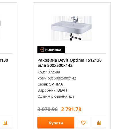
НОВИНКА
0130
Раковина Devit Optima 1512130
Біла 500х500х142
Код: 1372588
Розміри: 500х500х142
Серія:
OPTIMA
Виробник:
DEVIT
Од.вимірювання: шт
3 070.96
2 791.78
Купити