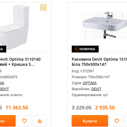
КА
НОВИНКА
evit Optima 3110140
Раковина Devit Optima 151
вий + Кришка S...
Біла 750х500х147
9
Код: 1372587
50х660х875
Розміри: 750х500х147
MA
Серія:
OPTIMA
DEVIT
Виробник:
DEVIT
ання: компл.
Од.вимірювання: шт
5
11 363.50
3 229.05
2 935.50
ти
Купити