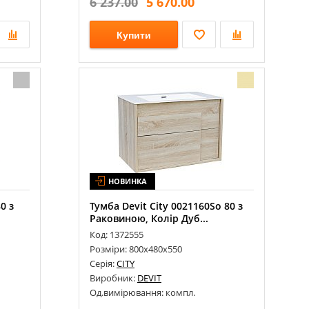
6 237.00
5 670.00
Купити
НОВИНКА
0 з
Тумба Devit City 0021160So 80 з
Раковиною, Колір Дуб...
Код: 1372555
Розміри: 800х480х550
Серія:
CITY
Виробник:
DEVIT
Од.вимірювання: компл.