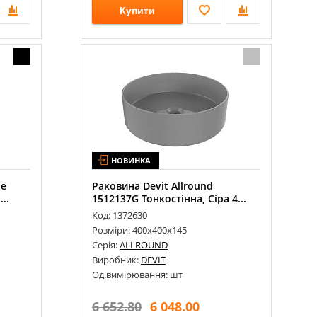
Купити
НОВИНКА
le
Раковина Devit Allround
..
1512137G Тонкостінна, Сіра 4...
Код: 1372630
Розміри: 400х400х145
Серія:
ALLROUND
Виробник:
DEVIT
Од.вимірювання: шт
6 652.80
6 048.00