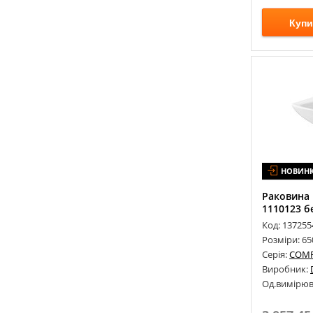
GESSI
(
2
)
Купи
GLOBO
(
88
)
GRB
(
131
)
GROHE
(
1165
)
GRUPPO TREESSE
(
35
)
GURALVIT
(
2
)
GUSTAVSBERG
(
10
)
HANSA
(
38
)
HANSGROHE
(
532
)
НОВИН
HATRIA
(
81
)
Раковина 
HIDRA
(
27
)
1110123 б
HUPPE
(
21
)
Код: 137255
Розміри: 6
IDEVIT
(
5
)
Серія:
COM
IMPRESE
(
233
)
Виробник:
IMSO CERAMICA
(
3
)
Од.вимірюв
INOX STYLE
(
85
)