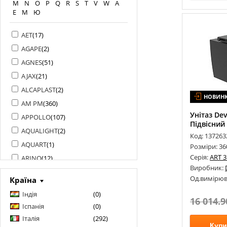
M
N
O
P
Q
R
S
T
V
W
А
Е
М
Ю
AET
(
17
)
AGAPE
(
2
)
AGNES
(
51
)
AJAX
(
21
)
ALCAPLAST
(
2
)
НОВИН
AM PM
(
360
)
Унітаз Dev
APPOLLO
(
107
)
Підвісний
AQUALIGHT
(
2
)
Код: 137263
AQUART
(
1
)
Розміри: 3
Серія:
ART 3
ARINO
(
12
)
Виробник:
ARMAFORM
(
1
)
Од.вимірюв
Країна
ARMATURA
(
142
)
Індія
(
0
)
ART DESIGN
(
1
)
16 014.9
Іспанія
(
0
)
ARTCERAM
(
94
)
Італія
(
292
)
Купи
ARTEL PLAST
(
117
)