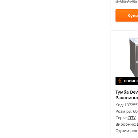
3 057.45
INSANA
(
19
)
INSTAL PROJEKT
(
115
)
Купи
ISTONE
(
15
)
J-MIRROR
(
146
)
JACOB DELAFON
(
172
)
JACUZZI
(
2
)
JAQUAR
(
2
)
JIKA
(
149
)
JURADO
(
8
)
KALDEWEI
(
16
)
НОВИН
KERASAN
(
70
)
Тумба Devi
KLUDI
(
256
)
Раковиною
KNIEF
(
71
)
Код: 137255
KOLLER POOL
(
43
)
Розміри: 6
Серія:
CITY
KOLO
(
111
)
Виробник:
KOLPA-SAN
(
46
)
Од.вимірюв
KRAUS
(
82
)