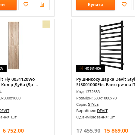
ти
Купити
КА
НОВИНКА
it Fly 0031120Wo
Рушникосушарка Devit Sty
 Колір Дуба (До ...
St5001000Ebs Електрична П.
4
Код: 1372653
50х300х1600
Розміри: 530х1000х70
Серія:
STYLE
DEVIT
Виробник:
DEVIT
ання: шт
Од.вимірювання: шт
6 752.00
17 455.90
15 869.00