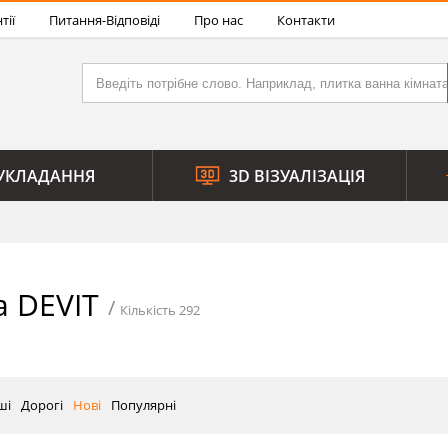
тії
Питання-Відповіді
Про нас
Контакти
УКЛАДАННЯ
3D ВІЗУАЛІЗАЦІЯ
а DEVIT
Кількість 292
ші
Дорогі
Нові
Популярні