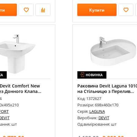
ти
Купити
КА
НОВИНКА
Devit Comfort New
Раковина Devit Laguna 101
ез Донного Клапа...
на Стільницю з Перелив...
4
Код: 1372627
50х495х210
Розміри: 698х460х170
FORT
Серія:
LAGUNA
DEVIT
Виробник:
DEVIT
ання: шт
Од.вимірювання: шт