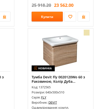
25 918.20
23 562.00
Купити
НОВИНКА
0 з
Тумба Devit Fly 0020120Wo 60 з
Раковиною, Колір Дуба...
Код: 1372565
Розміри: 640х500х510
Серія:
FLY
Виробник:
DEVIT
Од.вимірювання: компл.