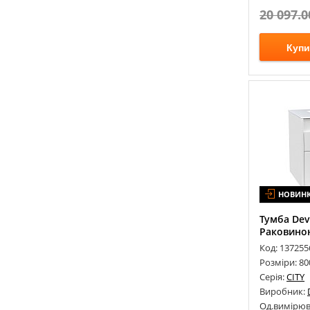
KUGU
(
120
)
20 097.0
LARIS
(
135
)
LAUFEN
(
150
)
Купи
LAVEO
(
389
)
LAVITA
(
62
)
LIBERTA
(
1
)
MARGAROLI
(
11
)
MARIO
(
90
)
MARMORIN
(
290
)
MCH
(
60
)
НОВИН
MINOLA
(
95
)
MIRAGGIO
(
548
)
Тумба Devi
Раковиною
NETT
(
148
)
Код: 137255
NEWARC
(
24
)
Розміри: 8
OLI
(
38
)
Серія:
CITY
PAA
(
42
)
Виробник:
Од.вимірюв