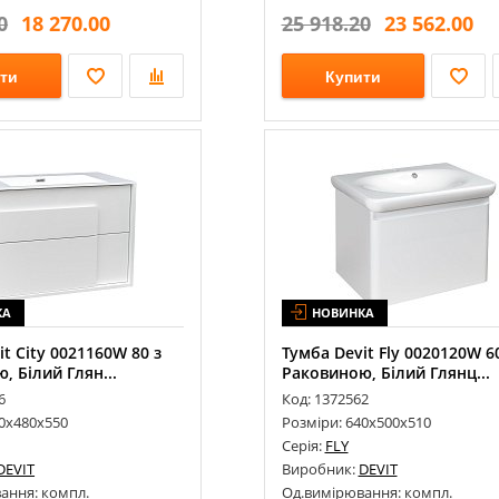
0
18 270.00
25 918.20
23 562.00
ти
Купити
КА
НОВИНКА
t City 0021160W 80 з
Тумба Devit Fly 0020120W 6
, Білий Глян...
Раковиною, Білий Глянц...
6
Код: 1372562
00х480х550
Розміри: 640х500х510
Серія:
FLY
DEVIT
Виробник:
DEVIT
ання: компл.
Од.вимірювання: компл.