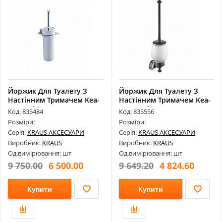
Йоржик Для Туалету З
Йоржик Для Туалету З
Настінним Тримачем Kea-
Настінним Тримачем Kea-
13331Ch
16531Orb
Код: 835484
Код: 835556
Розміри:
Розміри:
Серія:
KRAUS АКСЕСУАРИ
Серія:
KRAUS АКСЕСУАРИ
Виробник:
KRAUS
Виробник:
KRAUS
Од.вимірювання: шт
Од.вимірювання: шт
9 750.00
6 500.00
9 649.20
4 824.60
Купити
Купити