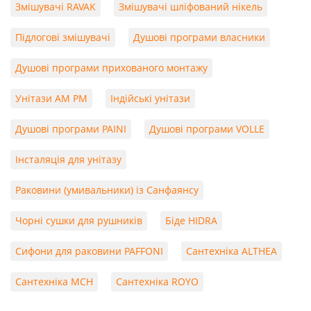
Змішувачі RAVAK
Змішувачі шліфований нікель
Підлогові змішувачі
Душові програми власники
Душові програми прихованого монтажу
Унітази AM PM
Індійські унітази
Душові програми PAINI
Душові програми VOLLE
Інсталяція для унітазу
Раковини (умивальники) із Санфаянсу
Чорні сушки для рушників
Біде HIDRA
Сифони для раковини PAFFONI
Сантехніка ALTHEA
Сантехніка MCH
Сантехніка ROYO