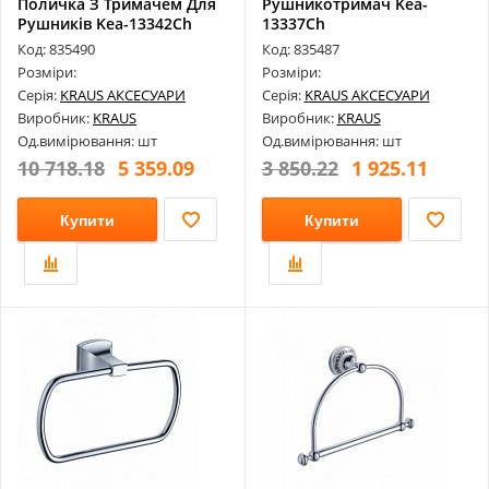
Поличка З Тримачем Для
Рушникотримач Kea-
Рушників Kea-13342Ch
13337Ch
Код: 835490
Код: 835487
Розміри:
Розміри:
Серія:
KRAUS АКСЕСУАРИ
Серія:
KRAUS АКСЕСУАРИ
Виробник:
KRAUS
Виробник:
KRAUS
Од.вимірювання: шт
Од.вимірювання: шт
10 718.18
5 359.09
3 850.22
1 925.11
Купити
Купити