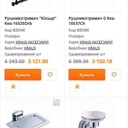
Рушникотримач "Кільце"
Рушникотримач 0 Kea-
Kea-16525Orb
16537Ch
Код: 835546
Код: 835560
Розміри:
Розміри:
Серія:
KRAUS АКСЕСУАРИ
Серія:
KRAUS АКСЕСУАРИ
Виробник:
KRAUS
Виробник:
KRAUS
Од.вимірювання: шт
Од.вимірювання: шт
6 243.60
3 121.80
6 300.36
3 150.18
Купити
Купити