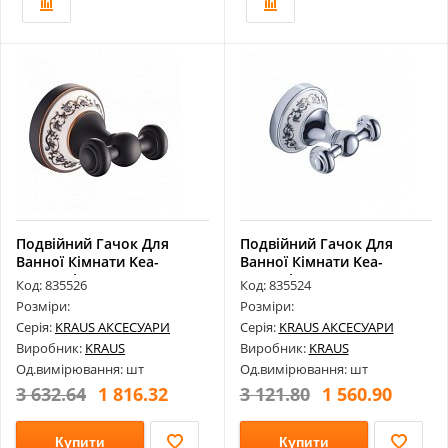
Подвійний Гачок Для
Подвійний Гачок Для
Ванної Кімнати Kea-
Ванної Кімнати Kea-
16501Orb
16501Ch
Код: 835526
Код: 835524
Розміри:
Розміри:
Серія:
KRAUS АКСЕСУАРИ
Серія:
KRAUS АКСЕСУАРИ
Виробник:
KRAUS
Виробник:
KRAUS
Од.вимірювання: шт
Од.вимірювання: шт
3 632.64
1 816.32
3 121.80
1 560.90
Купити
Купити