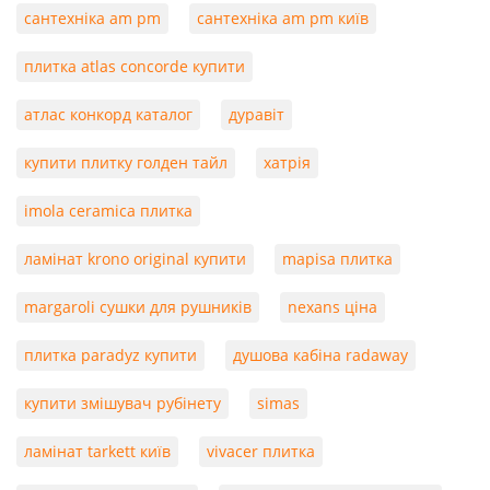
сантехніка am pm
сантехніка am pm київ
плитка atlas concorde купити
атлас конкорд каталог
дуравіт
купити плитку голден тайл
хатрія
imola ceramica плитка
ламінат krono original купити
mapisa плитка
margaroli сушки для рушників
nexans ціна
плитка paradyz купити
душова кабіна radaway
купити змішувач рубінету
simas
ламінат tarkett київ
vivacer плитка