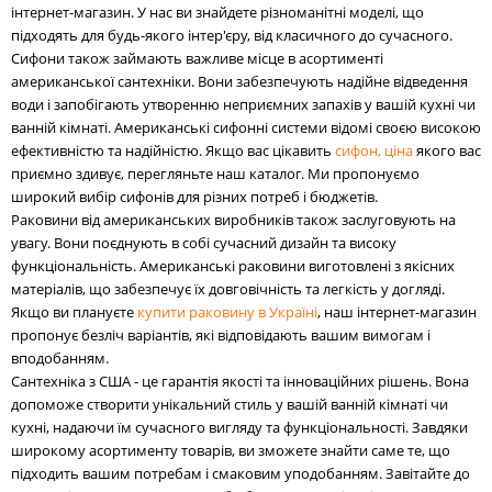
інтернет-магазин. У нас ви знайдете різноманітні моделі, що
підходять для будь-якого інтер'єру, від класичного до сучасного.
Сифони також займають важливе місце в асортименті
американської сантехніки. Вони забезпечують надійне відведення
води і запобігають утворенню неприємних запахів у вашій кухні чи
ванній кімнаті. Американські сифонні системи відомі своєю високою
ефективністю та надійністю. Якщо вас цікавить
сифон, ціна
якого вас
приємно здивує, перегляньте наш каталог. Ми пропонуємо
широкий вибір сифонів для різних потреб і бюджетів.
Раковини від американських виробників також заслуговують на
увагу. Вони поєднують в собі сучасний дизайн та високу
функціональність. Американські раковини виготовлені з якісних
матеріалів, що забезпечує їх довговічність та легкість у догляді.
Якщо ви плануєте
купити раковину в Україні
, наш інтернет-магазин
пропонує безліч варіантів, які відповідають вашим вимогам і
вподобанням.
Сантехніка з США - це гарантія якості та інноваційних рішень. Вона
допоможе створити унікальний стиль у вашій ванній кімнаті чи
кухні, надаючи їм сучасного вигляду та функціональності. Завдяки
широкому асортименту товарів, ви зможете знайти саме те, що
підходить вашим потребам і смаковим уподобанням. Завітайте до