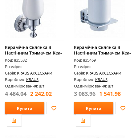
Керамічна Склянка З
Керамічна Склянка З
Настінним Тримачем Kea-
Настінним Тримачем Kea-
16504Ch
13304Ch
Код: 835532
Код: 835469
Розміри:
Розміри:
Серія:
KRAUS АКСЕСУАРИ
Серія:
KRAUS АКСЕСУАРИ
Виробник:
KRAUS
Виробник:
KRAUS
Од.вимірювання: шт
Од.вимірювання: шт
4 484.04
2 242.02
3 083.96
1 541.98
Купити
Купити