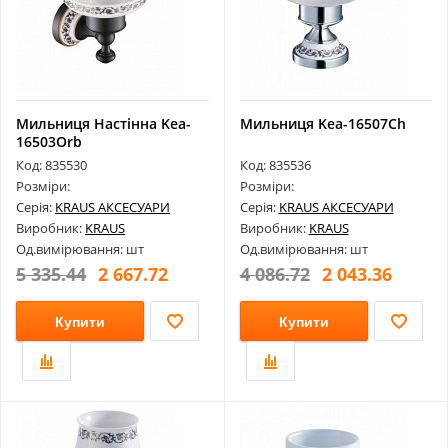
Мильниця Настінна Kea-
Мильниця Kea-16507Ch
16503Orb
Код: 835530
Код: 835536
Розміри:
Розміри:
Серія:
KRAUS АКСЕСУАРИ
Серія:
KRAUS АКСЕСУАРИ
Виробник:
KRAUS
Виробник:
KRAUS
Од.вимірювання: шт
Од.вимірювання: шт
5 335.44
2 667.72
4 086.72
2 043.36
Купити
Купити