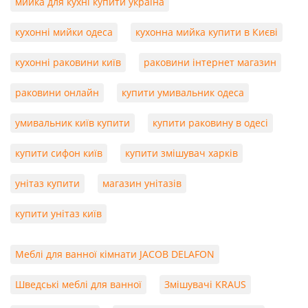
мийка для кухні купити україна
кухонні мийки одеса
кухонна мийка купити в Києві
кухонні раковини київ
раковини інтернет магазин
раковини онлайн
купити умивальник одеса
умивальник київ купити
купити раковину в одесі
купити сифон київ
купити змішувач харків
унітаз купити
магазин унітазів
купити унітаз київ
Меблі для ванної кімнати JACOB DELAFON
Шведські меблі для ванної
Змішувачі KRAUS