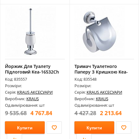
Йоржик Для Туалету
Тримач Туалетного
Підлоговий Kea-16532Ch
Паперу З Кришкою Kea-
16526Ch
Код: 835557
Код: 835548
Розміри:
Розміри:
Серія:
KRAUS АКСЕСУАРИ
Серія:
KRAUS АКСЕСУАРИ
Виробник:
KRAUS
Виробник:
KRAUS
Од.вимірювання: шт
Од.вимірювання: шт
9 535.68
4 767.84
4 427.28
2 213.64
Купити
Купити