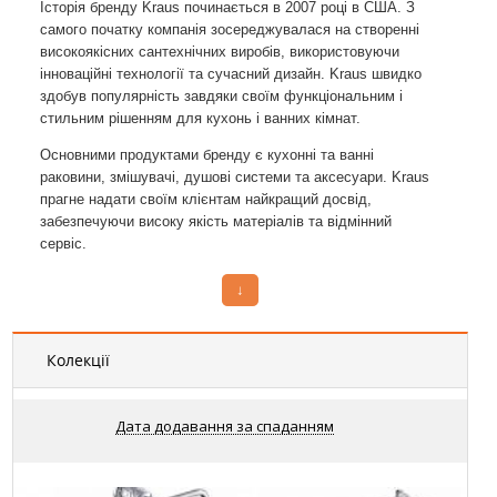
Історія бренду Kraus починається в 2007 році в США. З
самого початку компанія зосереджувалася на створенні
високоякісних сантехнічних виробів, використовуючи
інноваційні технології та сучасний дизайн. Kraus швидко
здобув популярність завдяки своїм функціональним і
стильним рішенням для кухонь і ванних кімнат.
Основними продуктами бренду є кухонні та ванні
раковини, змішувачі, душові системи та аксесуари. Kraus
прагне надати своїм клієнтам найкращий досвід,
забезпечуючи високу якість матеріалів та відмінний
сервіс.
Компанія постійно вдосконалює свої виробничі процеси та
↓
впроваджує новітні технології, що дозволяє створювати
продукцію, яка відповідає найвищим стандартам якості та
екологічності. Kraus також дбає про естетичний аспект
Колекції
своїх виробів, пропонуючи широкий асортимент дизайнів,
що підійдуть до будь-якого інтер'єру.
Дата додавання за спаданням
Для тих, хто шукає якісну сантехніку, Kraus пропонує
широкий асортимент продукції. Наприклад, ви можете
акрилову ванну тритон
асиметричну ванну
придбати
або
з асортименту Kraus. Крім того, компанія пропонує