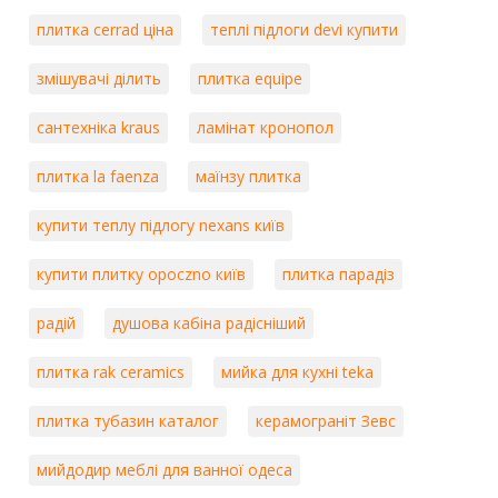
плитка cerrad ціна
теплі підлоги devi купити
змішувачі ділить
плитка equipe
сантехніка kraus
ламінат кронопол
плитка la faenza
маїнзу плитка
купити теплу підлогу nexans київ
купити плитку opoczno київ
плитка парадіз
радій
душова кабіна радісніший
плитка rak ceramics
мийка для кухні teka
плитка тубазин каталог
керамограніт Зевс
мийдодир меблі для ванної одеса