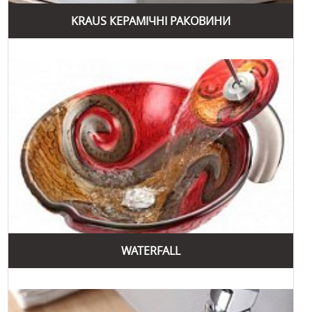
сушарки для посуду. Вироби з цієї колекції відзначаються
KRAUS КЕРАМІЧНІ РАКОВИНИ
функціональністю та сучасним дизайном, що ідеально
підходить для будь-якої кухні. "Kore Workstation"
дозволяє максимально ефективно використовувати
робочий простір на кухні.
Колекція "Arlo" створена для тих, хто цінує комфорт та
сучасний стиль. Ця колекція включає змішувачі для кухні
та ванної кімнати з елегантним дизайном та
функціональними рішеннями. Вироби з колекції "Arlo"
поєднують у собі високу якість матеріалів та інноваційні
технології, що забезпечують зручність у користуванні та
довговічність.
Ще одна популярна колекція – "Indio". Вона включає
кухонні раковини з мінімалістичним дизайном. "Indio"
відзначається чіткими лініями та сучасними формами, що
додає кухні елегантності та стилю. Ця колекція підходить
WATERFALL
для тих, хто шукає сучасні рішення для своєї кухні.
Завдяки своїм численним перевагам та багаторічному
досвіду, Kraus продовжує залишатися одним із провідних
брендів на ринку сантехніки, пропонуючи клієнтам