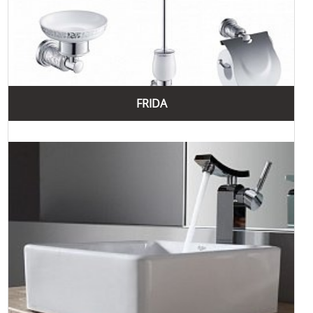
бренду Kraus. Компанія постійно вдосконалює свої
виробничі процеси, впроваджуючи нові технології та
розробки. Це дозволяє створювати продукцію з високою
точністю та функціональністю, що відповідає потребам
сучасних споживачів. Наприклад, змішувачі Kraus
обладнані інноваційними картриджами, що забезпечують
плавну роботу та довговічність.
FRIDA
Крім того, Kraus приділяє велику увагу екологічній
відповідальності. Використання екологічно чистих
матеріалів та енергозберігаючих технологій у виробництві
дозволяє зменшити вплив на навколишнє середовище та
забезпечити безпечність продукції для здоров'я
споживачів. Це робить продукцію Kraus не лише
привабливою, але й екологічно безпечною.
Бренд Kraus пропонує кілька популярних колекцій, кожна
з яких має свої унікальні особливості, що поєднують
високу якість, інноваційні технології та естетичний дизайн.
Ось деякі з найпопулярніших колекцій Kraus.
Одна з найпопулярніших колекцій – "Kore Workstation". Ця
колекція включає кухонні раковини з інтегрованими
аксесуарами, такими як обробні дошки, ситечка та