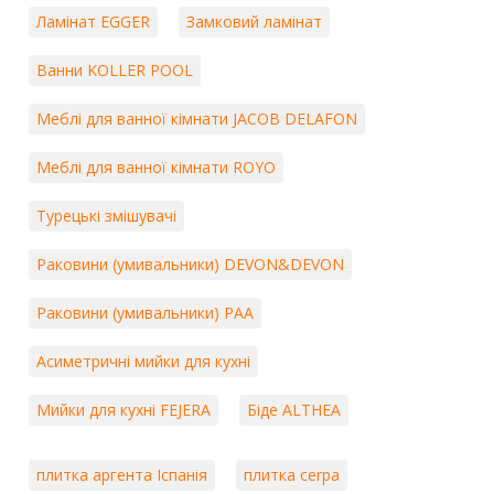
Ламінат EGGER
Замковий ламінат
Ванни KOLLER POOL
Меблі для ванної кімнати JACOB DELAFON
Меблі для ванної кімнати ROYO
Турецькі змішувачі
Раковини (умивальники) DEVON&DEVON
Раковини (умивальники) PAA
Асиметричні мийки для кухні
Мийки для кухні FEJERA
Біде ALTHEA
плитка аргента Іспанія
плитка cerpa