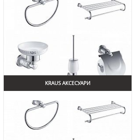
інтернет магазині
можливість придбати продукцію в
раковин
.
Завдяки своїм численним перевагам та багаторічному
досвіду, Kraus продовжує залишатися одним із провідних
брендів на ринку сантехніки, пропонуючи клієнтам
найкращі рішення для кухонь та ванних кімнат.
Бренд Kraus має численні переваги, які роблять його
продукцію популярною серед споживачів у всьому світі.
Основні переваги продукції Kraus включають високу
якість матеріалів, інноваційні технології, естетичний
дизайн та екологічну відповідальність.
KRAUS АКСЕСУАРИ
Перш за все, Kraus пропонує продукцію найвищої якості.
Всі вироби компанії проходять строгий контроль якості,
що гарантує їх довговічність та надійність. Використання
високоякісних матеріалів, таких як нержавіюча сталь,
кераміка та акрил, дозволяє створювати продукцію, яка
витримує тривалий термін експлуатації та зберігає свій
первісний вигляд.
Інноваційні технології також є важливою перевагою