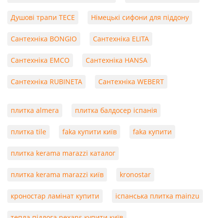
Душові трапи TECE
Німецькі сифони для піддону
Сантехніка BONGIO
Сантехніка ELITA
Сантехніка EMCO
Сантехніка HANSA
Сантехніка RUBINETA
Сантехніка WEBERT
плитка almera
плитка балдосер іспанія
плитка tile
faka купити київ
faka купити
плитка kerama marazzi каталог
плитка kerama marazzi київ
kronostar
кроностар ламінат купити
іспанська плитка mainzu
тепла підлога nexans купити київ