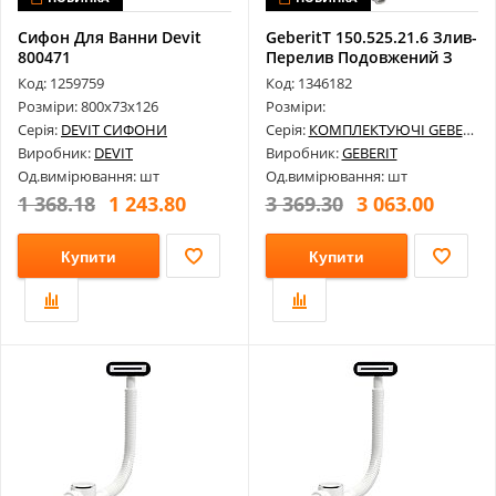
Сифон Для Ванни Devit
GeberitT 150.525.21.6 Злив-
800471
Перелив Подовжений З
Пово...
Код: 1259759
Код: 1346182
Розміри: 800х73х126
Розміри:
Серія:
DEVIT СИФОНИ
Серія:
КОМПЛЕКТУЮЧІ GEBERIT
Виробник:
DEVIT
Виробник:
GEBERIT
Од.вимірювання: шт
Од.вимірювання: шт
1 368.18
1 243.80
3 369.30
3 063.00
Купити
Купити