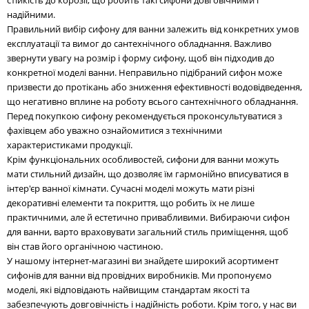
надійними.
Правильний вибір сифону для ванни залежить від конкретних умов
експлуатації та вимог до сантехнічного обладнання. Важливо
звернути увагу на розмір і форму сифону, щоб він підходив до
конкретної моделі ванни. Неправильно підібраний сифон може
призвести до протікань або зниження ефективності водовідведення,
що негативно вплине на роботу всього сантехнічного обладнання.
Перед покупкою сифону рекомендується проконсультуватися з
фахівцем або уважно ознайомитися з технічними
характеристиками продукції.
Крім функціональних особливостей, сифони для ванни можуть
мати стильний дизайн, що дозволяє їм гармонійно вписуватися в
інтер'єр ванної кімнати. Сучасні моделі можуть мати різні
декоративні елементи та покриття, що робить їх не лише
практичними, але й естетично привабливими. Вибираючи сифон
для ванни, варто враховувати загальний стиль приміщення, щоб
він став його органічною частиною.
У нашому інтернет-магазині ви знайдете широкий асортимент
сифонів для ванни від провідних виробників. Ми пропонуємо
моделі, які відповідають найвищим стандартам якості та
забезпечують довговічність і надійність роботи. Крім того, у нас ви