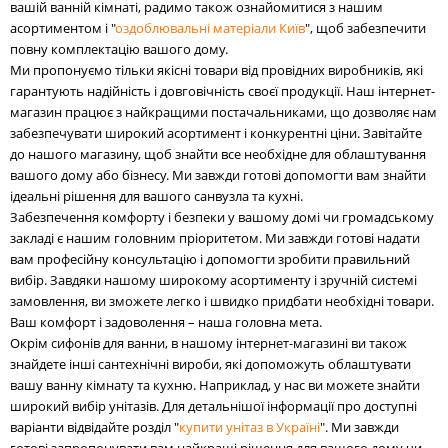
вашій ванній кімнаті, радимо також ознайомитися з нашим
асортиментом і "
оздоблювальні матеріали Київ
", щоб забезпечити
повну комплектацію вашого дому.
Ми пропонуємо тільки якісні товари від провідних виробників, які
гарантують надійність і довговічність своєї продукції. Наш інтернет-
магазин працює з найкращими постачальниками, що дозволяє нам
забезпечувати широкий асортимент і конкурентні ціни. Завітайте
до нашого магазину, щоб знайти все необхідне для облаштування
вашого дому або бізнесу. Ми завжди готові допомогти вам знайти
ідеальні рішення для вашого санвузла та кухні.
Забезпечення комфорту і безпеки у вашому домі чи громадському
закладі є нашим головним пріоритетом. Ми завжди готові надати
вам професійну консультацію і допомогти зробити правильний
вибір. Завдяки нашому широкому асортименту і зручній системі
замовлення, ви зможете легко і швидко придбати необхідні товари.
Ваш комфорт і задоволення – наша головна мета.
Окрім сифонів для ванни, в нашому інтернет-магазині ви також
знайдете інші сантехнічні вироби, які допоможуть облаштувати
вашу ванну кімнату та кухню. Наприклад, у нас ви можете знайти
широкий вибір унітазів. Для детальнішої інформації про доступні
варіанти відвідайте розділ "
купити унітаз в Україні
". Ми завжди
готові запропонувати вам найкращі рішення для вашого дому чи