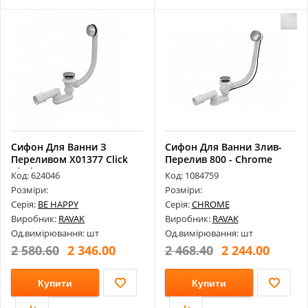
Сифон Для Ванни З
Сифон Для Ванни Злив-
Переливом X01377 Click
Перелив 800 - Chrome
Clack
X01318
Код: 624046
Код: 1084759
Розміри:
Розміри:
Серія:
BE HAPPY
Серія:
CHROME
Виробник:
RAVAK
Виробник:
RAVAK
Од.вимірювання: шт
Од.вимірювання: шт
2 580.60
2 346.00
2 468.40
2 244.00
Купити
Купити