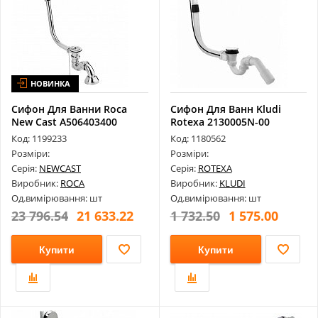
НОВИНКА
Сифон Для Ванни Roca
Сифон Для Ванн Kludi
New Cast A506403400
Rotexa 2130005N-00
Код: 1199233
Код: 1180562
Розміри:
Розміри:
Серія:
NEWCAST
Серія:
ROTEXA
Виробник:
ROCA
Виробник:
KLUDI
Од.вимірювання: шт
Од.вимірювання: шт
23 796.54
21 633.22
1 732.50
1 575.00
Купити
Купити