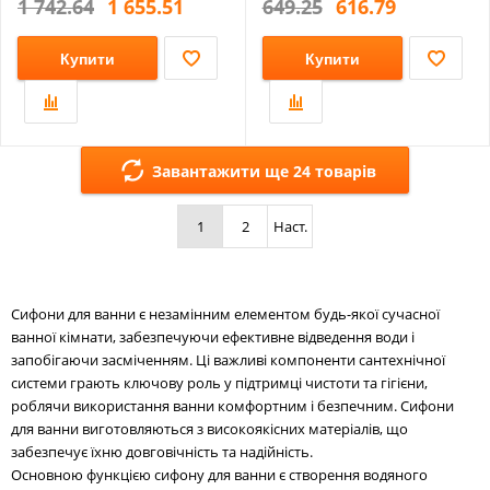
1 742.64
1 655.51
649.25
616.79
Купити
Купити
Завантажити ще 24 товарів
1
2
Наст.
Сифони для ванни є незамінним елементом будь-якої сучасної
ванної кімнати, забезпечуючи ефективне відведення води і
запобігаючи засміченням. Ці важливі компоненти сантехнічної
системи грають ключову роль у підтримці чистоти та гігієни,
роблячи використання ванни комфортним і безпечним. Сифони
для ванни виготовляються з високоякісних матеріалів, що
забезпечує їхню довговічність та надійність.
Основною функцією сифону для ванни є створення водяного