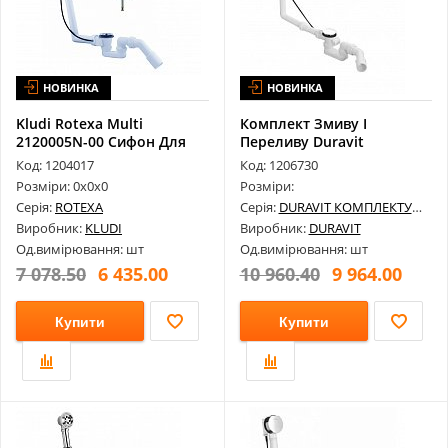
НОВИНКА
НОВИНКА
Kludi Rotexa Multi
Комплект Змиву І
2120005N-00 Сифон Для
Переливу Duravit
Ванни З Нап...
790285000001000
Код: 1204017
Код: 1206730
Розміри: 0х0х0
Розміри:
Серія:
ROTEXA
Серія:
DURAVIT КОМПЛЕКТУЮЧІ
Виробник:
KLUDI
Виробник:
DURAVIT
Од.вимірювання: шт
Од.вимірювання: шт
7 078.50
6 435.00
10 960.40
9 964.00
Купити
Купити