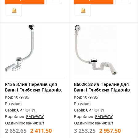
R135 Злив-Перелив Для
B602R Злив-Перелив Для
Ванн І Глибоких Піддонів,
Ванн І Глибоких Піддонів
Отво...
Довж...
Код: 1079786
Код: 1079785
Розміри:
Розміри:
Серія:
СИФОНИ
Серія:
СИФОНИ
Виробник:
RADAWAY
Виробник:
RADAWAY
Од.вимірювання: шт
Од.вимірювання: шт
2 652.65
2 411.50
3 253.25
2 957.50