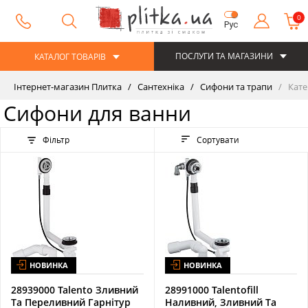
0
Рус
ПОСЛУГИ ТА МАГАЗИНИ
КАТАЛОГ ТОВАРІВ
Інтернет-магазин Плитка
Сантехніка
Сифони та трапи
Кате
Сифони для ванни
Фільтр
Сортувати
НОВИНКА
НОВИНКА
28939000 Talento Зливний
28991000 Talentofill
Та Переливний Гарнітур
Наливний, Зливний Та