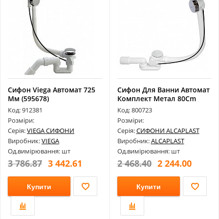
Сифон Viega Автомат 725
Сифон Для Ванни Автомат
Мм (595678)
Комплект Метал 80Cm
A55Km-80...
Код: 912381
Код: 800723
Розміри:
Розміри:
Серія:
VIEGA СИФОНИ
Серія:
СИФОНИ ALCAPLAST
Виробник:
VIEGA
Виробник:
ALCAPLAST
Од.вимірювання: шт
Од.вимірювання: шт
3 786.87
3 442.61
2 468.40
2 244.00
Купити
Купити