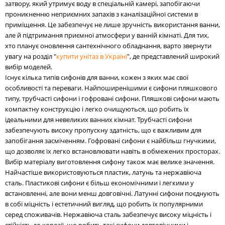
затвору, який утримує воду в спеціальній камері, запобігаючи
проникненню неприємних запахів з каналізаційної системи в
приміщення. Це забезпечує не лише зручність використання ванни,
але й підтримання приємної атмосфери у ванній кімнаті. Для тих,
хто планує оновлення сантехнічного обладнання, варто звернути
увагу на розділ "
купити унітаз в Україні
", де представлений широкий
вибір моделей.
Існує кілька типів сифонів для ванни, кожен з яких має свої
особливості та переваги. Найпоширенішими є сифони пляшкового
типу, трубчасті сифони і гофровані сифони. Пляшкові сифони мають
компактну конструкцію і легко очищуються, що робить їх
ідеальними для невеликих ванних кімнат. Трубчасті сифони
забезпечують високу пропускну здатність, що є важливим для
запобігання засміченням. Гофровані сифони є найбільш гнучкими,
що дозволяє їх легко встановлювати навіть в обмежених просторах.
Вибір матеріалу виготовлення сифону також має велике значення.
Найчастіше використовуються пластик, латунь та нержавіюча
сталь. Пластикові сифони є більш економічними і легкими у
встановленні, але вони менш довговічні. Латунні сифони поєднують
в собі міцність і естетичний вигляд, що робить їх популярними
серед споживачів. Нержавіюча сталь забезпечує високу міцність і
стійкість до корозії, що робить такі сифони довговічними і