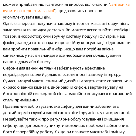
можете придбати інші сантехнічні вироби, включаючи "
сантехніка
купити в інтернет магазині
", що дозволить повністю
укомплектувати ваш дім.
Однією з переваг покупки в нашому інтернет-магазині є зручність
замовлення та швидка доставка. Ви можете легко знайти необхідні
товари, використовуючи зручну систему пошуку і фільтрів. Наші
фахівці завжди готові надати професійну консультацію і допомогти
вам зробити правильний вибір. Якщо вам потрібна якісна
сантехніка, у нас ви знайдете все необхідне для облаштування
вашого дому або бізнесу.
Сифони для ванни не тільки забезпечують ефективне
водовідведення, але й додають естетичності вашому інтер'єру.
Сучасні моделі мають стильний дизайн і можуть стати справжньою
окрасою ванної кімнати. Вибираючи сифон, звертайте увагу на
його зовнішній вигляд, щоб він гармонійно вписувався в загальний
стиль приміщення.
Правильний вибір і установка сифону для ванни забезпечать
довгий термін служби вашої сантехніки і зручність у використанні.
Не забувайте також про регулярне обслуговування і очищення
сифону, що допоможе уникнути можливих проблем і забезпечить
його безперебійну роботу. Якщо ви плануєте масштабні зміни у