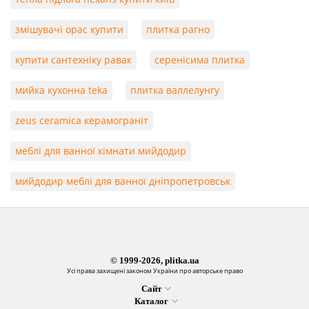
змішувачі орас купити
плитка рагно
купити сантехніку равак
серенісима плитка
мийка кухонна teka
плитка валлелунгу
zeus ceramica керамограніт
меблі для ванної кімнати мийдодир
мийдодир меблі для ванної дніпропетровськ
© 1999-2026, plitka.ua
Усі права захищені законом України про авторське право
Сайт
Каталог