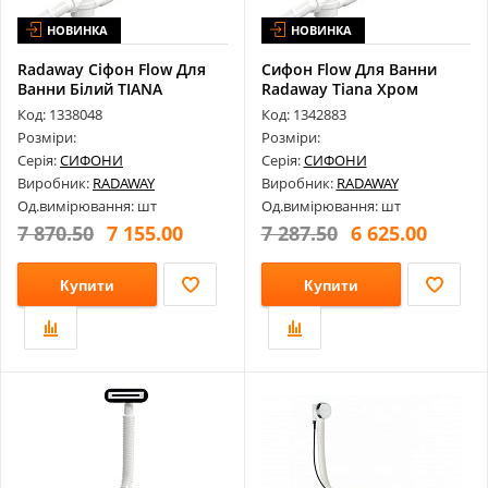
НОВИНКА
НОВИНКА
Radaway Сіфон Flow Для
Сифон Flow Для Ванни
Ванни Білий TIANA
Radaway Tiana Хром
ARIN.FLOW.W...
ARIN.FLOW.CR
Код: 1338048
Код: 1342883
Розміри:
Розміри:
Серія:
СИФОНИ
Серія:
СИФОНИ
Виробник:
RADAWAY
Виробник:
RADAWAY
Од.вимірювання: шт
Од.вимірювання: шт
7 870.50
7 155.00
7 287.50
6 625.00
Купити
Купити