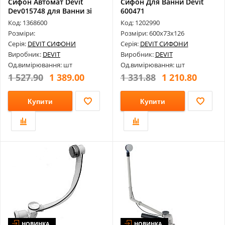
Сифон Автомат Devit
Сифон Для Ванни Devit
Dev015748 для Ванни зі
600471
Зливом Пе...
Код: 1368600
Код: 1202990
Розміри:
Розміри: 600х73х126
Серія:
DEVIT СИФОНИ
Серія:
DEVIT СИФОНИ
Виробник:
DEVIT
Виробник:
DEVIT
Од.вимірювання: шт
Од.вимірювання: шт
1 527.90
1 389.00
1 331.88
1 210.80
Купити
Купити
НОВИНКА
НОВИНКА