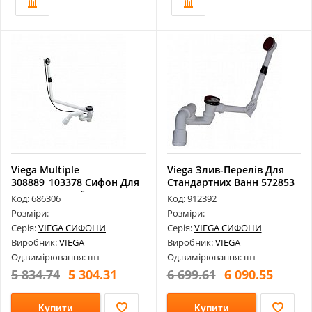
Viega Multiple
Viega Злив-Перелів Для
308889_103378 Сифон Для
Стандартних Ванн 572853
Нестандартної...
Код: 686306
Код: 912392
Розміри:
Розміри:
Серія:
VIEGA СИФОНИ
Серія:
VIEGA СИФОНИ
Виробник:
VIEGA
Виробник:
VIEGA
Од.вимірювання: шт
Од.вимірювання: шт
5 834.74
5 304.31
6 699.61
6 090.55
Купити
Купити