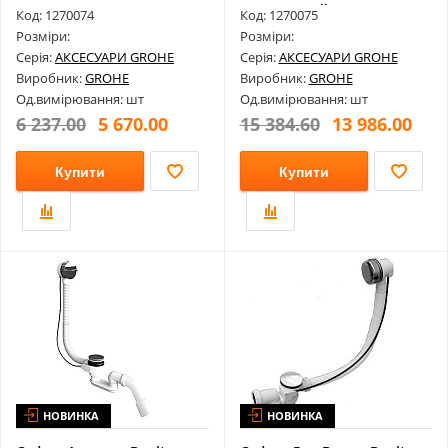
Для ...
Переливний...
Код: 1270074
Код: 1270075
Розміри:
Розміри:
Серія:
АКСЕСУАРИ GROHE
Серія:
АКСЕСУАРИ GROHE
Виробник:
GROHE
Виробник:
GROHE
Од.вимірювання: шт
Од.вимірювання: шт
6 237.00
5 670.00
15 384.60
13 986.00
Купити
Купити
НОВИНКА
НОВИНКА