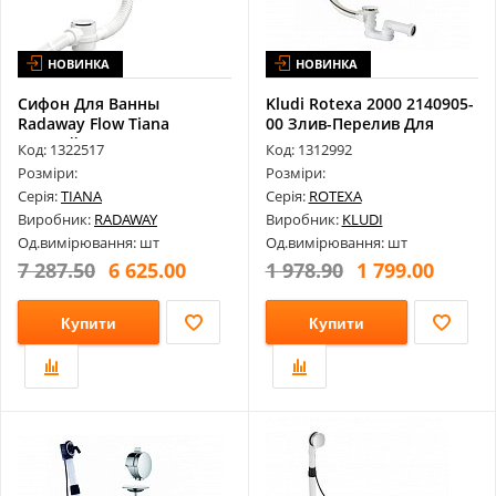
НОВИНКА
НОВИНКА
Сифон Для Ванны
Kludi Rotexa 2000 2140905-
Radaway Flow Tiana
00 Злив-Перелив Для
Чорний ARIN.FLOW....
Ванни ...
Код: 1322517
Код: 1312992
Розміри:
Розміри:
Серія:
TIANA
Серія:
ROTEXA
Виробник:
RADAWAY
Виробник:
KLUDI
Од.вимірювання: шт
Од.вимірювання: шт
7 287.50
6 625.00
1 978.90
1 799.00
Купити
Купити