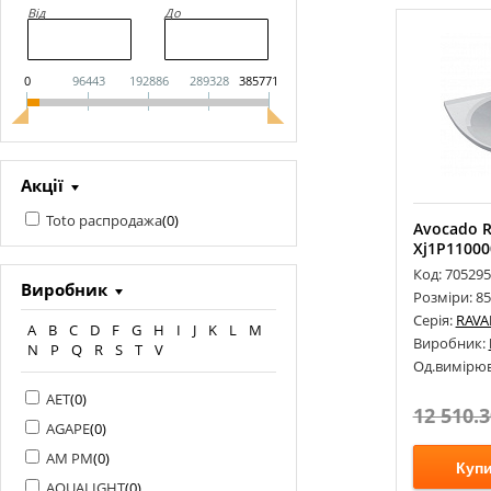
Від
До
0
96443
192886
289328
385771
Акції
Toto распродажа
(
0
)
Avocado 
Xj1P11000
Код: 705295
Виробник
Розміри: 8
Серія:
RAV
A
B
C
D
F
G
H
I
J
K
L
M
Виробник:
N
P
Q
R
S
T
V
Од.вимірюв
AET
(
0
)
12 510.3
AGAPE
(
0
)
AM PM
(
0
)
Куп
AQUALIGHT
(
0
)