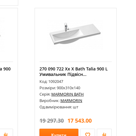
G11 5453 70 СМ
a 900
270 090 722 Xx X Bath Talia 900 L
Умивальник Підвісн...
Код: 1092047
Розміри: 900х310х140
Серія:
MARMORIN BATH
Виробник:
MARMORIN
Од.вимірювання: шт
19 297.30
17 543.00
Купити