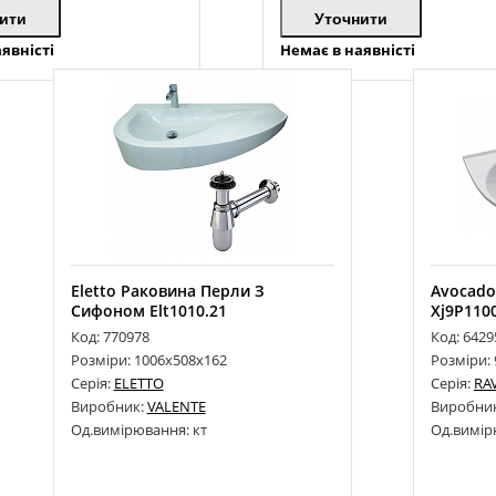
ити
Уточнити
явністі
Немає в наявністі
Eletto Раковина Перли З
Avocado
Сифоном Elt1010.21
Xj9P110
Код: 770978
Код: 6429
Розміри: 1006х508х162
Розміри:
Серія:
ELETTO
Серія:
RA
Виробник:
VALENTE
Виробни
Од.вимірювання: кт
Од.вимір