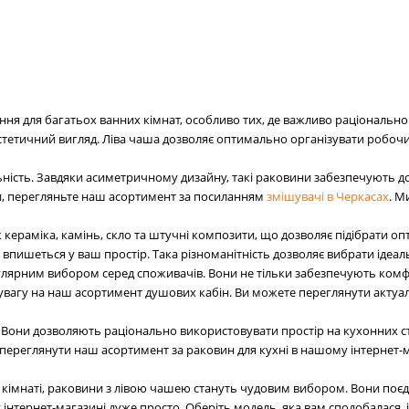
ня для багатьох ванних кімнат, особливо тих, де важливо раціонально 
тетичний вигляд. Ліва чаша дозволяє оптимально організувати робочи
ьність. Завдяки асиметричному дизайну, такі раковини забезпечують д
ати, перегляньте наш асортимент за посиланням
змішувачі в Черкасах
. М
 кераміка, камінь, скло та штучні композити, що дозволяє підібрати опт
 впишеться у ваш простір. Така різноманітність дозволяє вибрати ідеа
улярним вибором серед споживачів. Вони не тільки забезпечують комфор
ь увагу на наш асортимент душових кабін. Ви можете переглянути актуа
 Вони дозволяють раціонально використовувати простір на кухонних ст
 переглянути наш асортимент за раковин для кухні в нашому інтернет-м
ій кімнаті, раковини з лівою чашею стануть чудовим вибором. Вони поєд
інтернет-магазині дуже просто. Оберіть модель, яка вам сподобалася, 