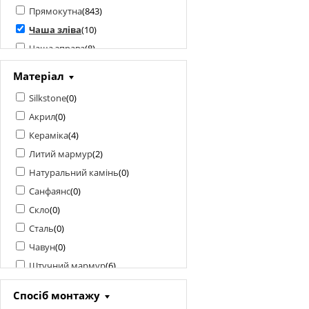
Прямокутна
(
843
)
Чаша зліва
(
10
)
Чаша зправа
(
8
)
Матеріал
Silkstone
(
0
)
Акрил
(
0
)
Кераміка
(
4
)
Литий мармур
(
2
)
Натуральний камінь
(
0
)
Санфаянс
(
0
)
Скло
(
0
)
Сталь
(
0
)
Чавун
(
0
)
Штучний мармур
(
6
)
Спосіб монтажу