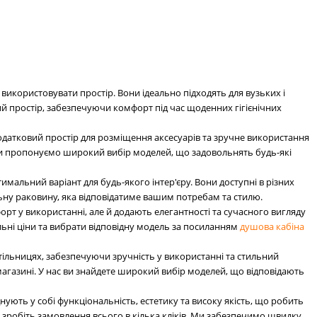
використовувати простір. Вони ідеально підходять для вузьких і
й простір, забезпечуючи комфорт під час щоденних гігієнічних
одатковий простір для розміщення аксесуарів та зручне використання
и пропонуємо широкий вибір моделей, що задовольнять будь-які
имальний варіант для будь-якого інтер'єру. Вони доступні в різних
льну раковину, яка відповідатиме вашим потребам та стилю.
т у використанні, але й додають елегантності та сучасного вигляду
льні ціни та вибрати відповідну модель за посиланням
душова кабіна
ільницях, забезпечуючи зручність у використанні та стильний
агазині. У нас ви знайдете широкий вибір моделей, що відповідають
нують у собі функціональність, естетику та високу якість, що робить
і зробіть замовлення всього в кілька кліків. Ми забезпечимо швидку