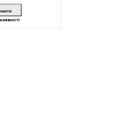
чнити
наявністі