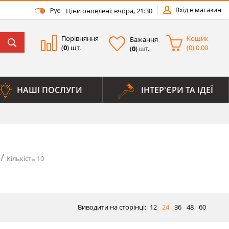
Вхід в магазин
Ціни оновлені: вчора, 21:30
Рус
Порівняння
Кошик
Бажання
(
0
) шт.
(
0
)
0.00
(
0
) шт.
НАШІ ПОСЛУГИ
ІНТЕР'ЄРИ ТА ІДЕЇ
Кількість 10
Виводити на сторінці:
12
24
36
48
60