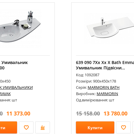
R Умивальник
639 090 7Xx Xx X Bath Emma
00
Умивальник Підвісни...
Код: 1092087
50х450
Розміри: 900х450х178
AK УМИВАЛЬНИКИ
Серія:
MARMORIN BATH
RAVAK
Виробник:
MARMORIN
ання: шт
Од.вимірювання: шт
0
11 373.00
15 158.00
13 780.00
ити
Купити