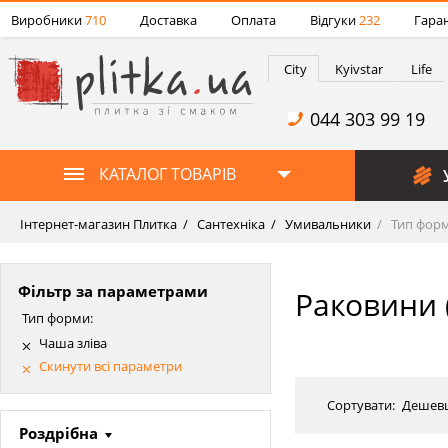
Виробники
710
Доставка
Оплата
Відгуки
232
Гаран
City
Kyivstar
Life
044 303 99 19
КАТАЛОГ ТОВАРІВ
Інтернет-магазин Плитка
Сантехніка
Умивальники
Тип форм
Фільтр за параметрами
Раковини 
Тип форми:
Чаша зліва
Скинути всі параметри
Сортувати:
Дешев
Роздрібна