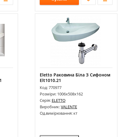
Eletto Раковина Біла З Сифоном
1
Elt1010.21
Код: 770977
Розміри: 1006х508х162
Серія:
ELETTO
Виробник:
VALENTE
Од.вимірювання: кт