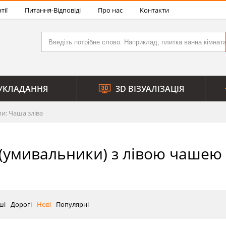
тії
Питання-Відповіді
Про нас
Контакти
УКЛАДАННЯ
3D ВІЗУАЛІЗАЦІЯ
и: Чаша зліва
(умивальники) з лівою чашею
ші
Дорогі
Нові
Популярні