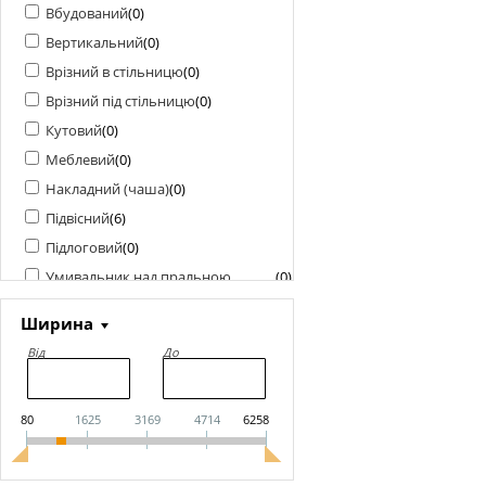
Вбудований
(
0
)
Вертикальний
(
0
)
Врізний в стільницю
(
0
)
Врізний під стільницю
(
0
)
Кутовий
(
0
)
Меблевий
(
0
)
Накладний (чаша)
(
0
)
Підвісний
(
6
)
Підлоговий
(
0
)
Умивальник над пральною
(
0
)
машиною
Ширина
Від
До
80
1625
3169
4714
6258