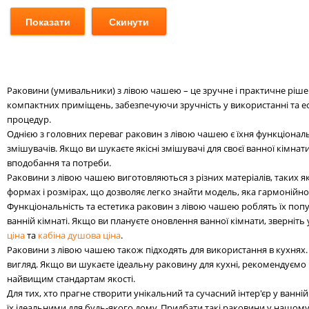
Раковини (умивальники) з лівою чашею – це зручне і практичне рішен
компактних приміщень, забезпечуючи зручність у використанні та ес
процедур.
Однією з головних переваг раковин з лівою чашею є їхня функціонал
змішувачів. Якщо ви шукаєте якісні змішувачі для своєї ванної кімн
вподобання та потреби.
Раковини з лівою чашею виготовляються з різних матеріалів, таких як
формах і розмірах, що дозволяє легко знайти модель, яка гармонійно
Функціональність та естетика раковин з лівою чашею роблять їх поп
ванній кімнаті. Якщо ви плануєте оновлення ванної кімнати, зверніт
ціна
та
кабіна душова ціна
.
Раковини з лівою чашею також підходять для використання в кухнях.
вигляд. Якщо ви шукаєте ідеальну раковину для кухні, рекомендуємо
найвищим стандартам якості.
Для тих, хто прагне створити унікальний та сучасний інтер'єр у ванн
їх ідеальними для будь-якого дому. Придбати такі раковини у нашому 