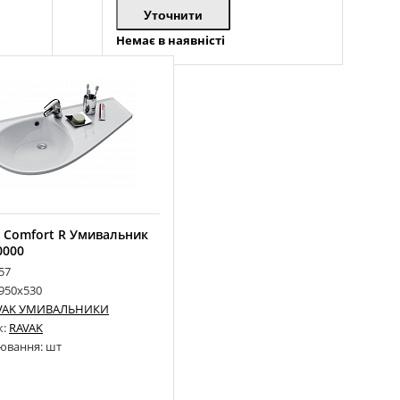
Уточнити
Немає в наявністі
 Comfort R Умивальник
0000
57
 950х530
VAK УМИВАЛЬНИКИ
к:
RAVAK
ювання: шт