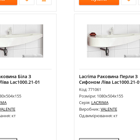
аковина Біла З
Lacrima Раковина Перли З
іва Lac1000.21-01
Сифоном Ліва Lac1000.21-0
Код: 771061
080х504х155
Розміри: 1080х504х155
IMA
Серія:
LACRIMA
VALENTE
Виробник:
VALENTE
ання: кт
Од.вимірювання: кт