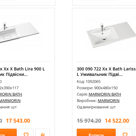
x Xx X Bath Lira 900 L
300 090 722 Xx X Bath Lariss
к Підвісни...
L Умивальник Підві...
0
Код: 1092065
02х390х117
Розміри: 900х480х150
ORIN BATH
Серія:
MARMORIN BATH
MARMORIN
Виробник:
MARMORIN
ання: шт
Од.вимірювання: шт
0
17 543.00
15 974.20
14 522.00
ти
Купити