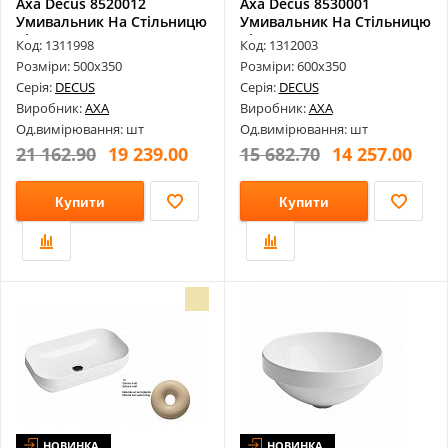
Axa Decus 8520012
Axa Decus 8530001
Умивальник На Стільницю
Умивальник На Стільницю
Bianco Mat...
Bianco Luc...
Код: 1311998
Код: 1312003
Розміри: 500х350
Розміри: 600х350
Серія:
DECUS
Серія:
DECUS
Виробник:
AXA
Виробник:
AXA
Од.вимірювання: шт
Од.вимірювання: шт
21 162.90
19 239.00
15 682.70
14 257.00
Купити
Купити
НОВИНКА
НОВИНКА