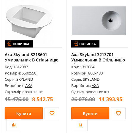
НОВИНКА
НОВИНКА
Axa Skyland 3213601
Axa Skyland 3213701
Умивальник В Стільницю
Умивальник В Стільницю
Bianco Lu...
Bianco Lu...
Код: 1312087
Код: 1312084
Розміри: 550х550
Розміри: 800х480
Серія:
SKYLAND
Серія:
SKYLAND
Виробник:
AXA
Виробник:
AXA
Од.вимірювання: шт
Од.вимірювання: шт
15 476.00
8 542.75
26 076.00
14 393.95
Купити
Купити