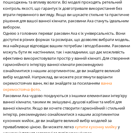
пошкоджень та впливу вологи. Всі моделі проходять ретельний
контроль якості, що гарантує їх довготривале використання без
втрати первинного вигляду. Якщо ви шукаєте стильне та практичне
рішення для вашої ванної кімнати, раковини Axa стануть ідеальним
вибором.
Однією з головних переваг раковин Axa є їх універсальність. Вони
доступні в різних формах та розмірах, що дозволяє вибрати модель,
яка найкраще відповідає вашим потребам і вподобанням. Раковини
можуть бути як настінними, так і накладними, що дає можливість
ефективно використовувати простір у ванній кімнаті. Для створення
гармонійного інтер'єру ванної кімнати рекомендуємо
ознайомитися з нашим асортиментом, де ви знайдете великий
вибір моделей. Наприклад, ви можете розглянути варіанти
окремостоячих ванн, які ви знайдете за посиланням
ванна
окремостояча фото
.
Раковини Axa чудово поєднуються з іншими елементами інтер'єру
ванної кімнати, такими як змішувачі, душові кабіни та меблі для
ванної кімнати. Якщо ви хочете створити гармонійний і стильний
інтер'єр, рекомендуємо ознайомитися з нашим асортиментом
кухонних мийок, де ви знайдете великий вибір моделей за
привабливою ціною. Ви можете легко
купити кухонну мийку
у
нашому інтернет-магазині за вигідними цінами.