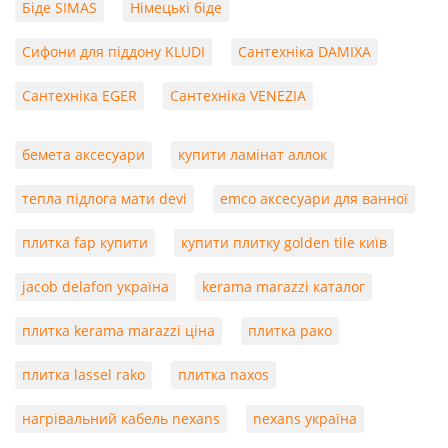
Біде SIMAS
Німецькі біде
Сифони для піддону KLUDI
Сантехніка DAMIXA
Сантехніка EGER
Сантехніка VENEZIA
бемета аксесуари
купити ламінат аллок
тепла підлога мати devi
emco аксесуари для ванної
плитка fap купити
купити плитку golden tile київ
jacob delafon україна
kerama marazzi каталог
плитка kerama marazzi ціна
плитка рако
плитка lassel rako
плитка naxos
нагрівальний кабель nexans
nexans україна