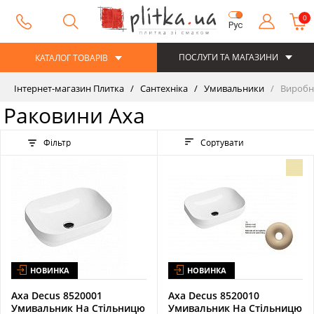
0
Рус
ПОСЛУГИ ТА МАГАЗИНИ
КАТАЛОГ ТОВАРІВ
Інтернет-магазин Плитка
Сантехніка
Умивальники
Виробн
Раковини Axa
Фільтр
Сортувати
НОВИНКА
НОВИНКА
Axa Decus 8520001
Axa Decus 8520010
Умивальник На Стільницю
Умивальник На Стільницю