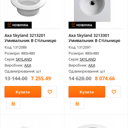
НОВИНКА
НОВИНКА
Axa Skyland 3213201
Axa Skyland 3213301
Умивальник В Стільницю
Умивальник В Стільницю
Bianco Lu...
Bianco Lu...
Код: 1312086
Код: 1312091
Розміри: 480х480
Розміри: 480х480
Серія:
SKYLAND
Серія:
SKYLAND
Виробник:
AXA
Виробник:
AXA
Од.вимірювання: шт
Од.вимірювання: шт
13 144.00
7 255.49
14 628.00
8 074.66
Купити
Купити