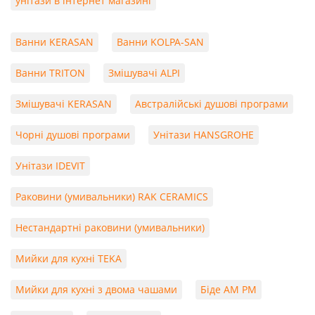
унітази в інтернет магазині
Ванни KERASAN
Ванни KOLPA-SAN
Ванни TRITON
Змішувачі ALPI
Змішувачі KERASAN
Австралійські душові програми
Чорні душові програми
Унітази HANSGROHE
Унітази IDEVIT
Раковини (умивальники) RAK CERAMICS
Нестандартні раковини (умивальники)
Мийки для кухні TEKA
Мийки для кухні з двома чашами
Біде AM PM