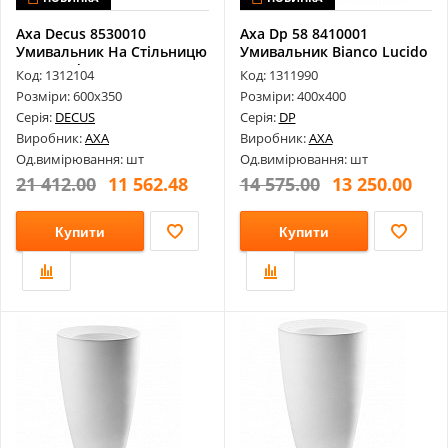
Axa Decus 8530010
Axa Dp 58 8410001
Умивальник На Стільницю
Умивальник Bianco Lucido
Mat Sand 6...
400Х400
Код: 1312104
Код: 1311990
Розміри: 600х350
Розміри: 400х400
Серія:
DECUS
Серія:
DP
Виробник:
AXA
Виробник:
AXA
Од.вимірювання: шт
Од.вимірювання: шт
21 412.00
11 562.48
14 575.00
13 250.00
Купити
Купити