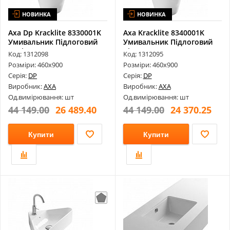
НОВИНКА
НОВИНКА
Axa Dp Kracklite 8330001K
Axa Kracklite 8340001K
Умивальник Підлоговий
Умивальник Підлоговий
Виві...
Bianco ...
Код: 1312098
Код: 1312095
Розміри: 460х900
Розміри: 460х900
Серія:
DP
Серія:
DP
Виробник:
AXA
Виробник:
AXA
Од.вимірювання: шт
Од.вимірювання: шт
44 149.00
26 489.40
44 149.00
24 370.25
Купити
Купити