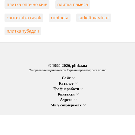
плитка опочно київ
плитка памеса
сантехніка ravak
rubineta
tarkett ламінат
плитка тубадин
© 1999-2026, plitka.ua
Усі права захищені законом України про авторське право
Сайт
Каталог
Графік работи
Контакти
Адреса
Ми у соцмережах