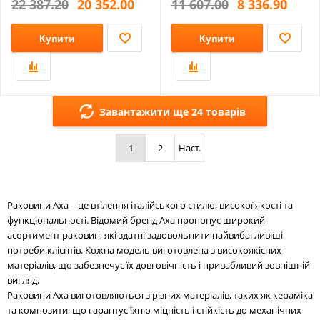
22 387.20
20 352.00
11 607.00
8 336.90
Купити
Купити
Завантажити ще 24 товарів
1
2
Наст.
Раковини Axa – це втілення італійського стилю, високої якості та
функціональності. Відомий бренд Axa пропонує широкий
асортимент раковин, які здатні задовольнити найвибагливіші
потреби клієнтів. Кожна модель виготовлена з високоякісних
матеріалів, що забезпечує їх довговічність і привабливий зовнішній
вигляд.
Раковини Axa виготовляються з різних матеріалів, таких як кераміка
та композити, що гарантує їхню міцність і стійкість до механічних