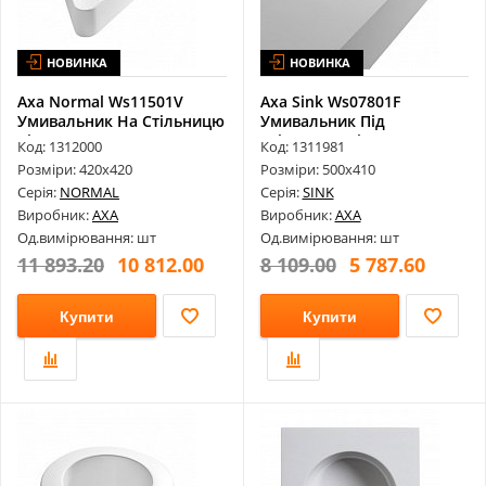
НОВИНКА
НОВИНКА
Axa Normal Ws11501V
Axa Sink Ws07801F
Умивальник На Стільницю
Умивальник Під
Bianco L...
Стільницю Bianco Lu...
Код: 1312000
Код: 1311981
Розміри: 420х420
Розміри: 500х410
Серія:
NORMAL
Серія:
SINK
Виробник:
AXA
Виробник:
AXA
Од.вимірювання: шт
Од.вимірювання: шт
11 893.20
10 812.00
8 109.00
5 787.60
Купити
Купити