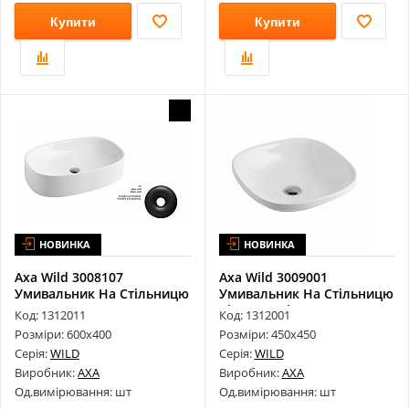
Купити
Купити
НОВИНКА
НОВИНКА
Axa Wild 3008107
Axa Wild 3009001
Умивальник На Стільницю
Умивальник На Стільницю
Nero Matt 6...
Bianco Luci...
Код: 1312011
Код: 1312001
Розміри: 600х400
Розміри: 450х450
Серія:
WILD
Серія:
WILD
Виробник:
AXA
Виробник:
AXA
Од.вимірювання: шт
Од.вимірювання: шт