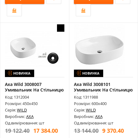
НОВИНКА
НОВИНКА
Axa Wild 3008007
Axa Wild 3008101
Умивальник На Стільницю
Умивальник На Стільницю
Nero Matt 4...
Bianco Luci...
Код: 1312004
Код: 1311988
Розміри: 450х450
Розміри: 600х400
Серія:
WILD
Серія:
WILD
Виробник:
AXA
Виробник:
AXA
Од.вимірювання: шт
Од.вимірювання: шт
19 122.40
17 384.00
13 144.00
9 370.40