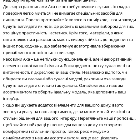
Догляд за раковинами Axa не потребує великих зусиль. Їх гладка
поверхня легко миється і не вимагає спеціальних засобів для
очищення. Просто протирайте їх вологою ганчіркою, і вони завжди
будуть виглядати як нові. Це робить їх ідеальним вибором для тих,
хто цінує практичність і естетику. Крім того, матеріали, з яких
виготовляються раковини, мають високу стійкість до подряпин та
інших пошкоджень, що забезпечує довготривале збереження
привабливого зовнішнього вигляду.
Раковини Axa – це не тільки функціональний, але й декоративний
елемент вашої ванної кімнати. Вони додають нотку сучасності та
витонченості, підкреслюючи ваш стиль. Незалежно від того, чи
обираєте ви класичні або сучасні моделі, раковини Axa завжди
будуть виглядати стильно і актуально. Ознайомтесь з нашим
асортиментом та оберіть ідеальну модель, яка доповнить ваш
інтер'єр.
Якщо ви шукаєте додаткові елементи для вашого дому, варто
звернути увагу на наш асортимент, де ви можете знайти якісні та
стильні рішення для вашого інтер'єру. Перегляньте наші пропозиції,
щоб знайти найкращі рішення для вашого дому та створити
комфортний і стильний простір. Також рекомендуємо
ознайомитися з нашим асортиментом, якщо вас цікавлять