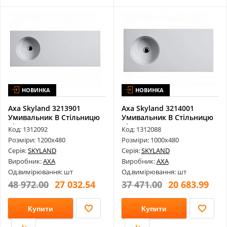
НОВИНКА
НОВИНКА
Axa Skyland 3213901
Axa Skyland 3214001
Умивальник В Стільницю
Умивальник В Стільницю
Bianco Lu...
Bianco Lu...
Код: 1312092
Код: 1312088
Розміри: 1200х480
Розміри: 1000х480
Серія:
SKYLAND
Серія:
SKYLAND
Виробник:
AXA
Виробник:
AXA
Од.вимірювання: шт
Од.вимірювання: шт
48 972.00
27 032.54
37 471.00
20 683.99
Купити
Купити