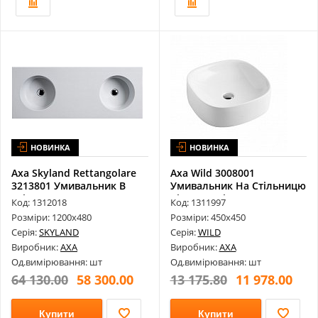
НОВИНКА
НОВИНКА
Axa Skyland Rettangolare
Axa Wild 3008001
3213801 Умивальник В
Умивальник На Стільницю
Стільн...
Bianco Luci...
Код: 1312018
Код: 1311997
Розміри: 1200х480
Розміри: 450х450
Серія:
SKYLAND
Серія:
WILD
Виробник:
AXA
Виробник:
AXA
Од.вимірювання: шт
Од.вимірювання: шт
64 130.00
58 300.00
13 175.80
11 978.00
Купити
Купити