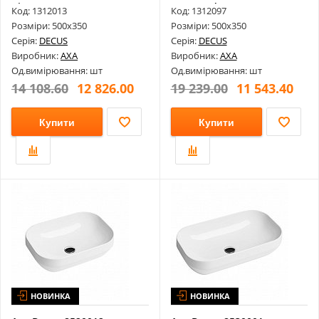
Bianco Luc...
Mat Sand 5...
Код: 1312013
Код: 1312097
Розміри: 500х350
Розміри: 500х350
Серія:
DECUS
Серія:
DECUS
Виробник:
AXA
Виробник:
AXA
Од.вимірювання: шт
Од.вимірювання: шт
14 108.60
12 826.00
19 239.00
11 543.40
Купити
Купити
НОВИНКА
НОВИНКА