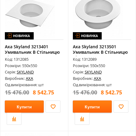
НОВИНКА
НОВИНКА
Axa Skyland 3213401
Axa Skyland 3213501
Умивальник В Стільницю
Умивальник В Стільницю
Bianco Lu...
Bianco Lu...
Код: 1312085
Код: 1312089
Розміри: 550х550
Розміри: 550х550
Серія:
SKYLAND
Серія:
SKYLAND
Виробник:
AXA
Виробник:
AXA
Од.вимірювання: шт
Од.вимірювання: шт
15 476.00
8 542.75
15 476.00
8 542.75
Купити
Купити