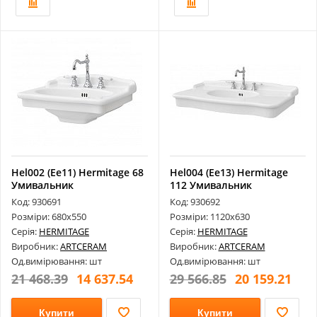
Hel002 (Ee11) Hermitage 68
Hel004 (Ee13) Hermitage
Умивальник
112 Умивальник
Код: 930691
Код: 930692
Розміри: 680х550
Розміри: 1120х630
Серія:
HERMITAGE
Серія:
HERMITAGE
Виробник:
ARTCERAM
Виробник:
ARTCERAM
Од.вимірювання: шт
Од.вимірювання: шт
21 468.39
14 637.54
29 566.85
20 159.21
Купити
Купити