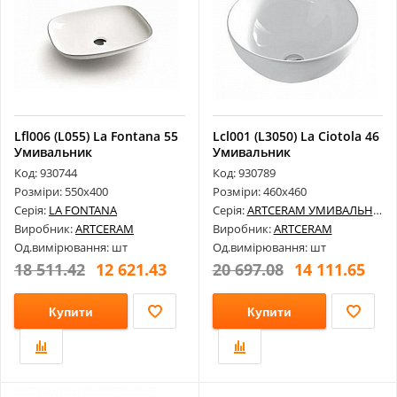
Lfl006 (L055) La Fontana 55
Lcl001 (L3050) La Ciotola 46
Умивальник
Умивальник
Код: 930744
Код: 930789
Розміри: 550х400
Розміри: 460х460
Серія:
LA FONTANA
Серія:
ARTCERAM УМИВАЛЬНИКИ
Виробник:
ARTCERAM
Виробник:
ARTCERAM
Од.вимірювання: шт
Од.вимірювання: шт
18 511.42
12 621.43
20 697.08
14 111.65
Купити
Купити