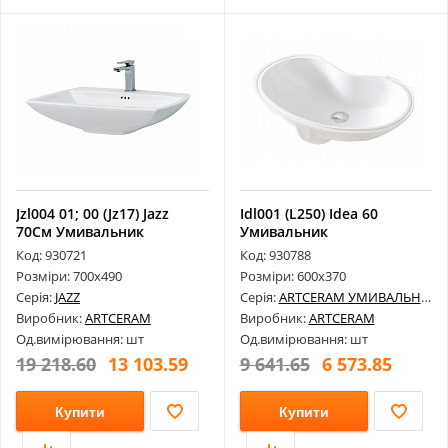
Jzl004 01; 00 (Jz17) Jazz
Idl001 (L250) Idea 60
70См Умивальник
Умивальник
Код: 930721
Код: 930788
Розміри: 700х490
Розміри: 600х370
Серія:
JAZZ
Серія:
ARTCERAM УМИВАЛЬНИКИ
Виробник:
ARTCERAM
Виробник:
ARTCERAM
Од.вимірювання: шт
Од.вимірювання: шт
19 218.60
13 103.59
9 641.65
6 573.85
Купити
Купити