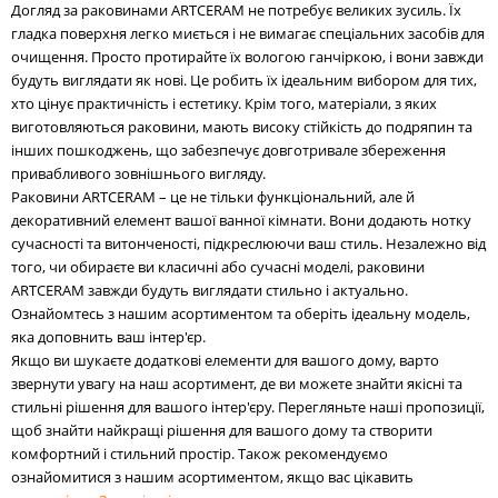
Догляд за раковинами ARTCERAM не потребує великих зусиль. Їх
гладка поверхня легко миється і не вимагає спеціальних засобів для
очищення. Просто протирайте їх вологою ганчіркою, і вони завжди
будуть виглядати як нові. Це робить їх ідеальним вибором для тих,
хто цінує практичність і естетику. Крім того, матеріали, з яких
виготовляються раковини, мають високу стійкість до подряпин та
інших пошкоджень, що забезпечує довготривале збереження
привабливого зовнішнього вигляду.
Раковини ARTCERAM – це не тільки функціональний, але й
декоративний елемент вашої ванної кімнати. Вони додають нотку
сучасності та витонченості, підкреслюючи ваш стиль. Незалежно від
того, чи обираєте ви класичні або сучасні моделі, раковини
ARTCERAM завжди будуть виглядати стильно і актуально.
Ознайомтесь з нашим асортиментом та оберіть ідеальну модель,
яка доповнить ваш інтер'єр.
Якщо ви шукаєте додаткові елементи для вашого дому, варто
звернути увагу на наш асортимент, де ви можете знайти якісні та
стильні рішення для вашого інтер'єру. Перегляньте наші пропозиції,
щоб знайти найкращі рішення для вашого дому та створити
комфортний і стильний простір. Також рекомендуємо
ознайомитися з нашим асортиментом, якщо вас цікавить