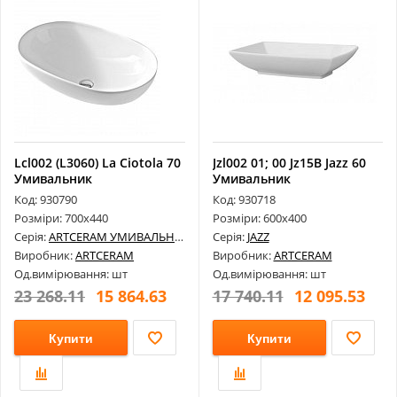
Lcl002 (L3060) La Ciotola 70
Jzl002 01; 00 Jz15B Jazz 60
Умивальник
Умивальник
Код: 930790
Код: 930718
Розміри: 700х440
Розміри: 600х400
Серія:
ARTCERAM УМИВАЛЬНИКИ
Серія:
JAZZ
Виробник:
ARTCERAM
Виробник:
ARTCERAM
Од.вимірювання: шт
Од.вимірювання: шт
23 268.11
15 864.63
17 740.11
12 095.53
Купити
Купити