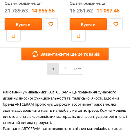
Од.вимірювання: шт
Од.вимірювання: шт
21 789.63
14 856.56
16 261.62
11 087.46
Купити
Купити
Завантажити ще 24 товарів
1
2
Наст.
Раковини (умивальники) ARTCERAM – це поєднання сучасного
дизайну, високої функціональності та італійської якості. Відомий
бренд ARTCERAM пропонує широкий асортимент раковин, які
здатні задовольнити навіть найвибагливіші потреби. Кожна модель
виготовлена з високоякісних матеріалів, що гарантує довговічність і
стильний вигляд продукції.
Раковини ARTCERAM виготовляються з різних матеріалів, таких як