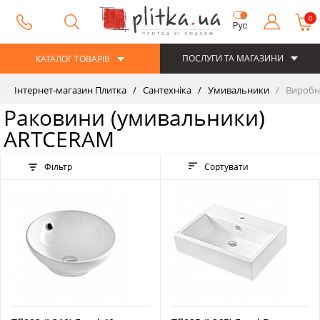
0
Рус
ПОСЛУГИ ТА МАГАЗИНИ
КАТАЛОГ ТОВАРІВ
Інтернет-магазин Плитка
Сантехніка
Умивальники
Виробн
Раковини (умивальники)
ARTCERAM
Фільтр
Сортувати