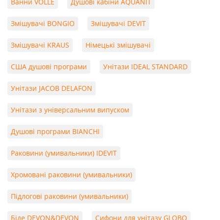
Ванни VOLLE
Душові кабіни AQUANIT
Змішувачі BONGIO
Змішувачі DEVIT
Змішувачі KRAUS
Німецькі змішувачі
США душові програми
Унітази IDEAL STANDARD
Унітази JACOB DELAFON
Унітази з універсальним випуском
Душові програми BIANCHI
Раковини (умивальники) IDEVIT
Хромовані раковини (умивальники)
Підлогові раковини (умивальники)
Біде DEVON&DEVON
Сифони для унітазу GLOBO