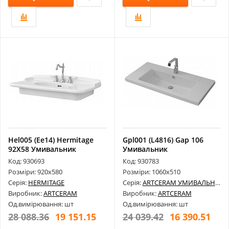
Hel005 (Ee14) Hermitage
Gpl001 (L4816) Gap 106
92Х58 Умивальник
Умивальник
Код: 930693
Код: 930783
Розміри: 920х580
Розміри: 1060х510
Серія:
HERMITAGE
Серія:
ARTCERAM УМИВАЛЬНИКИ
Виробник:
ARTCERAM
Виробник:
ARTCERAM
Од.вимірювання: шт
Од.вимірювання: шт
28 088.36
19 151.15
24 039.42
16 390.51