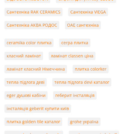
Сантехніка RAK CERAMICS
Сантехніка VIEGA
Сантехніка АКВА РОДОС
ОАЕ сантехніка
ceramika color плитка
cerpa плитка
класний ламінат
ламінат classen ціна
ламінат класний Німеччина
плитка colorker
тепла підлога деві
тепла підлога devi каталог
eger душові кабіни
геберит інсталяція
інсталяція geberit купити київ
плитка golden tile каталог
grohe україна