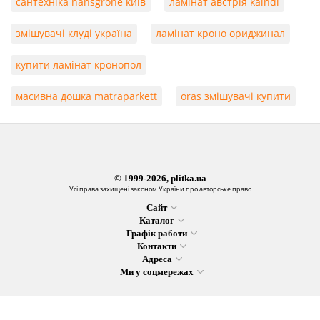
сантехніка hansgrohe київ
ламінат австрія kaindl
змішувачі клуді україна
ламінат кроно ориджинал
купити ламінат кронопол
масивна дошка matraparkett
oras змішувачі купити
© 1999-2026, plitka.ua
Усі права захищені законом України про авторське право
Сайт
Каталог
Графік работи
Контакти
Адреса
Ми у соцмережах