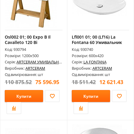
Osl002 01; 00 Expo B Il
Lfl001 01; 00 (Lf16) La
Cavalleto 120 Bi
Fontana 60 Умивальник
Умивальник ...
Код: 930794
Код: 930740
Розміри: 1200х500
Розміри: 600х420
Серія:
ARTCERAM УМИВАЛЬНИКИ
Серія:
LA FONTANA
Виробник:
ARTCERAM
Виробник:
ARTCERAM
Од.вимірювання: шт
Од.вимірювання: шт
110 875.52
75 596.95
18 511.42
12 621.43
Купити
Купити