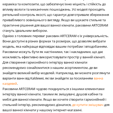
кераміка та композити, що забезпечує їхню міцність і стійкість до
впливу вологи та механічних пошкоджень. Усі моделі проходять
ретельний контроль якості, що гарантує довготривале збереження
привабливого зовнішнього вигляду. Якщо ви шукаєте стильне та
практичне рішення для вашої ванної кімнати, раковини ARTCERAM
стануть ідеальним вибором.
Однією з головних переваг раковин ARTCERAM є їх універсальність.
Вони доступні в різних формах та розмірах, що дозволяє вибрати
модель, яка найкраще відповідає вашим потребам і вподобанням.
Раковини можуть бути як настінними, так і накладними, що дає
можливість ефективно використовувати простір у ванній кімнаті.
Для створення гармонійного інтер'єру ванної кімнати
рекомендуємо ознайомитися з нашим асортиментом, де ви
знайдете великий вибір моделей. Наприклад, ви можете розглянути
варіанти ванн від Kaldewei, які ви знайдете за посиланням
ванна
калдевей
.
Раковини ARTCERAM чудово поєднуються з іншими елементами
інтер'єру ванної кімнати, такими як змішувачі, душові кабіни та
меблі для ванної кімнати. Якщо ви хочете створити гармонійний і
стильний інтер'єр, рекомендуємо дізнатися,
де купити змішувач
для
вашої ванної кімнати у нашому інтернет-магазині.