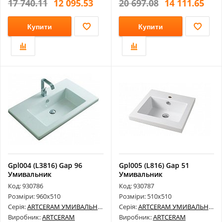
17 740.11
12 095.53
20 697.08
14 111.65
Купити
Купити
Gpl004 (L3816) Gap 96
Gpl005 (L816) Gap 51
Умивальник
Умивальник
Код: 930786
Код: 930787
Розміри: 960х510
Розміри: 510х510
Серія:
ARTCERAM УМИВАЛЬНИКИ
Серія:
ARTCERAM УМИВАЛЬНИКИ
Виробник:
ARTCERAM
Виробник:
ARTCERAM