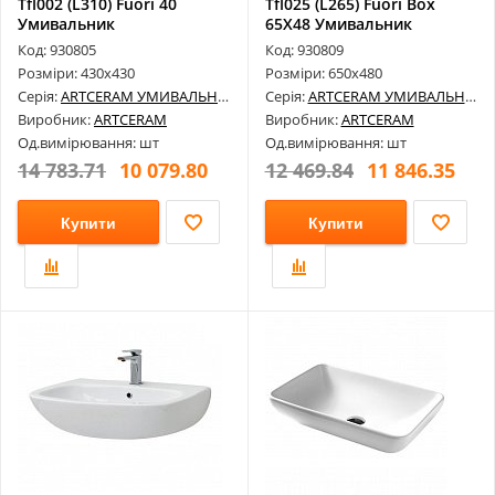
Tfl002 (L310) Fuori 40
Tfl025 (L265) Fuori Box
Умивальник
65Х48 Умивальник
Код: 930805
Код: 930809
Розміри: 430х430
Розміри: 650х480
Серія:
ARTCERAM УМИВАЛЬНИКИ
Серія:
ARTCERAM УМИВАЛЬНИКИ
Виробник:
ARTCERAM
Виробник:
ARTCERAM
Од.вимірювання: шт
Од.вимірювання: шт
14 783.71
10 079.80
12 469.84
11 846.35
Купити
Купити