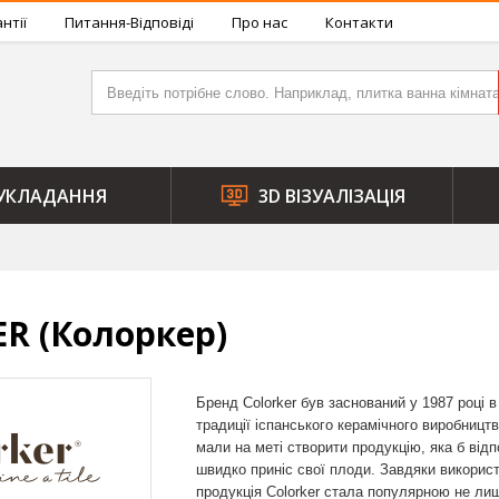
нтії
Питання-Відповіді
Про нас
Контакти
УКЛАДАННЯ
3D ВІЗУАЛІЗАЦІЯ
R (Колоркер)
Бренд Colorker був заснований у 1987 році в 
традиції іспанського керамічного виробницт
мали на меті створити продукцію, яка б відп
швидко приніс свої плоди. Завдяки викорис
продукція Colorker стала популярною не лиш