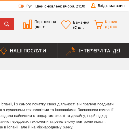
Вхід в магазин
Ціни оновлені: вчора, 21:30
Рус
Порівняння
Кошик
Бажання
(
0
) шт.
(
0
)
0.00
(
0
) шт.
НАШІ ПОСЛУГИ
ІНТЕР'ЄРИ ТА ІДЕЇ
Іспанії, і з самого початку своєї діяльності він прагнув поєднати
ва з сучасними технологіями та інноваціями. Засновники компанії
овідала найвищим стандартам якості та дизайну, і цей підхід
танню передових технологій та ретельному контролю якості,
е в Іспанії, але й на міжнародному ринку.