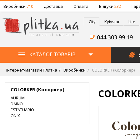
Виробники
710
Доставка
Оплата
Відгуки
232
Гара
City
Kyivstar
Life
044 303 99 19
КАТАЛОГ ТОВАРІВ
Інтернет-магазин Плитка
Виробники
COLORKER (Колоркер)
COLORKER (Колоркер)
COLORKE
AURUM
DAINO
ESTATUARIO
ONIX