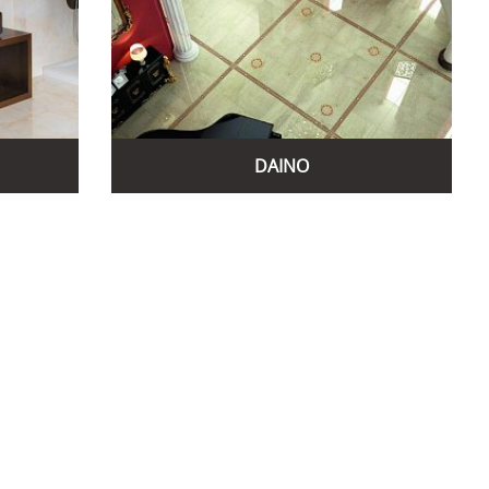
lorker відзначається вишуканим дизайном та естетичною
серед дизайнерів та архітекторів.
дзначити такі:
ю красою деревини, яка додає інтер'єру тепла та затишку.
их і екологічно чистих інтер'єрів.
 та витонченість штукатурки. Вона підходить для створення
DAINO
аменем Піазентіна, додає інтер'єру розкіш та природну красу.
ь для створення елегантних та стильних інтер'єрів.
деревину у вишуканому стилі, додає інтер'єру природності та
 та комфортних просторів.
, надаючи йому сучасного вигляду. Вона підходить для створення
ю автентичністю та насиченими кольорами. Ідеальна для створення
деревину з історією, додаючи інтер'єру глибини та характеру.
автентичних просторів.
ть та благородність каменю, додає інтер'єру витонченості та
льних та сучасних інтер'єрів.