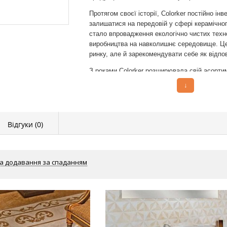
Протягом своєї історії, Colorker постійно і
залишатися на передовій у сфері керамічно
стало впровадження екологічно чистих техн
виробництва на навколишнє середовище. Цей
ринку, але й зарекомендувати себе як відпо
З роками Colorker розширювала свій асортим
дизайні інтер'єрів. Серед цих колекцій є як 
↓
найрізноманітніші смаки та потреби клієнтів
дозволяє створювати унікальні та стильні рі
Основні переваги продукції Colorker включа
Відгуки (
0
)
Висока якість:
Використання передових т
виробництва забезпечують довговічність т
Інноваційні рішення:
Постійне впровадж
а додавання за спаданням
унікальні дизайни та текстури плитки.
Екологічність:
Компанія дбає про навко
впроваджуючи енергоефективні технологі
Різноманітність дизайнів:
Широкий асор
будь-якого інтер'єру.