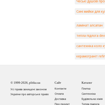
Чеські душові пр
Сині мийки для ку
ламінат алсапан
тепла підлога dev
сантехніка коло к
керамограніт refi
© 1999-2026, plitka.ua
Сайт
Каталог
Контакти
Плитка
Усі права захищені законом
Оплата
Сантехніка
України про авторське право
Доставка
Будівельна хімія
Про проект
Тепла підлога