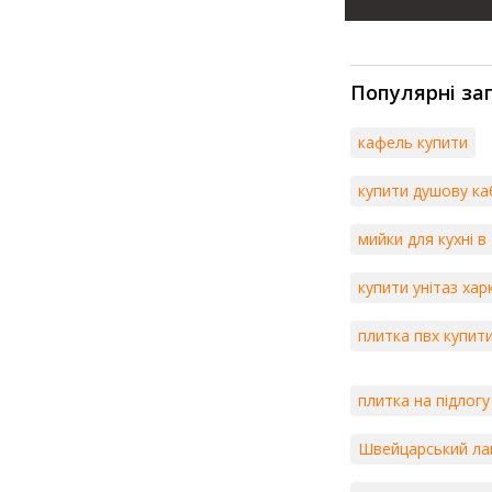
Популярні за
кафель купити
купити душову ка
мийки для кухні в
купити унітаз хар
плитка пвх купит
плитка на підлогу
Швейцарський ла