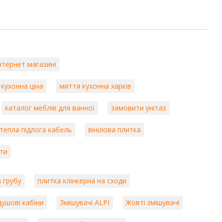
ціна
ицювальної плитки для фасадів. Якщо вас цікавить
йдете безліч варіантів у каталозі бренду. Плитка для фасадів від
о погодних умов та довговічністю, що робить її ідеальним вибором
плитка у
 Colorker пропонує різноманітні рішення. Якщо вас цікавить
нтернет магазині
, що дозволяють створювати сучасні та стильні інтер'єри. Плитка з
 та індустріального вигляду, забезпечуючи при цьому високу
кухонна ціна
миття кухонна харків
er також пропонує декоративну плитку у вигляді цегли. Якщо вас
каталог меблів для ванної
замовити унітаз
ерегляньте асортимент продукції від Colorker. Декоративна плитка у
 стильного вигляду, дозволяючи створювати різноманітні
тепла підлога кабель
вінілова плитка
кому асортименту та високій якості, Colorker є відмінним вибором
ити
ня для свого інтер'єру. Незалежно від того, чи плануєте ви ремонт у
лекцій Colorker ви обов'язково знайдете ідеальний варіант для свого
а грубу
плитка клінкерна на сходи
ових технологій та покращенням якості своєї продукції, що робить
ушові кабіни
Змішувачі ALPI
Жовті змішувачі
литки. Завдяки використанню іспанських традицій та інноваційних
довольнить найвибагливіші вимоги клієнтів.