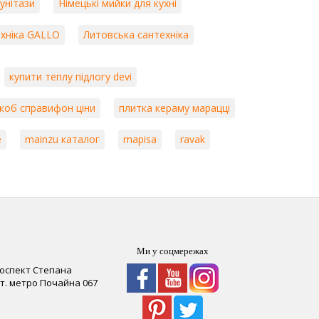
 унітази
Німецькі мийки для кухні
хніка GALLO
Литовська сантехніка
купити теплу підлогу devi
якоб справифон ціни
плитка кераму марацці
e
mainzu каталог
mapisa
ravak
Ми у соцмережах
роспект Степана
 ст. метро Почайна
067