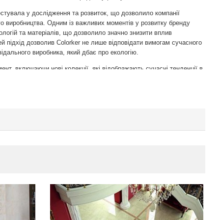
нвестувала у дослідження та розвиток, що дозволило компанії
го виробництва. Одним із важливих моментів у розвитку бренду
ологій та матеріалів, що дозволило значно знизити вплив
 підхід дозволив Colorker не лише відповідати вимогам сучасного
відального виробника, який дбає про екологію.
ент, включаючи нові колекції, які відображають сучасні тенденції в
класичні, так і сучасні варіанти, що дозволяє задовольнити
. Colorker співпрацює з відомими дизайнерами та архітекторами, що
шення для будь-якого інтер'єру.
ють:
ехнологій та ретельний контроль якості на всіх етапах
а надійність продукції.
ення нових технологій та матеріалів дозволяє створювати
лишнє середовище, використовуючи екологічно чисті матеріали та
ї виробництва.
тимент стилів та колекцій дозволяє знайти ідеальний варіант для