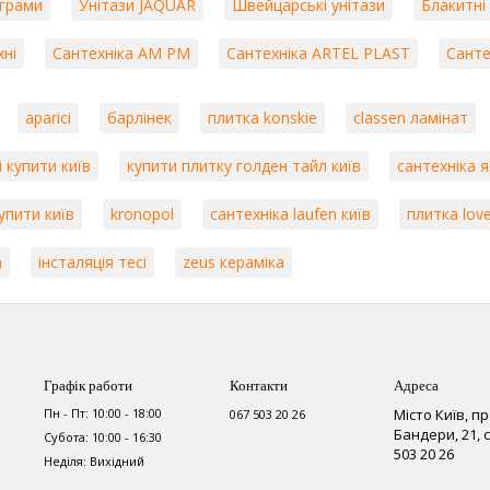
ограми
Унітази JAQUAR
Швейцарські унітази
Блакитні
хні
Сантехніка AM PM
Сантехніка ARTEL PLAST
Санте
aparici
барлінек
плитка konskie
classen ламінат
i купити київ
купити плитку голден тайл київ
сантехніка 
упити київ
kronopol
сантехніка laufen київ
плитка lov
n
інсталяція тесі
zeus кераміка
Графік работи
Контакти
Адреса
Пн - Пт: 10:00 - 18:00
Місто Київ, п
067 503 20 26
Бандери, 21,
Субота: 10:00 - 16:30
503 20 26
Неділя: Вихідний