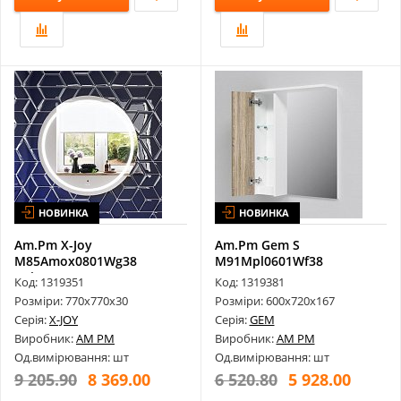
НОВИНКА
НОВИНКА
Am.Pm X-Joy
Am.Pm Gem S
M85Amox0801Wg38
M91Mpl0601Wf38
Універсальне Дзеркало З
Дзеркало 60 L
Код: 1319351
Код: 1319381
...
Розміри: 770х770х30
Розміри: 600х720х167
Серія:
X-JOY
Серія:
GEM
Виробник:
AM PM
Виробник:
AM PM
Од.вимірювання: шт
Од.вимірювання: шт
9 205.90
8 369.00
6 520.80
5 928.00