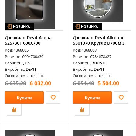
НОВИНКА
НОВИНКА
Дзеркало Devit Acqua
Дзеркало Devit Allround
5257361 600Х700
5501070 Кругле D70См з
Закруглене, з Т...
Led П...
Код: 1368605
Код: 1368608
Розміри: 600х700х30
Розміри: 678х678х27
Серія:
ACQUA
Серія:
ALLROUND
Виробник:
DEVIT
Виробник:
DEVIT
Од.вимірювання: шт
Од.вимірювання: шт
6 635.20
6 032.00
6 054.40
5 504.00
Купити
Купити