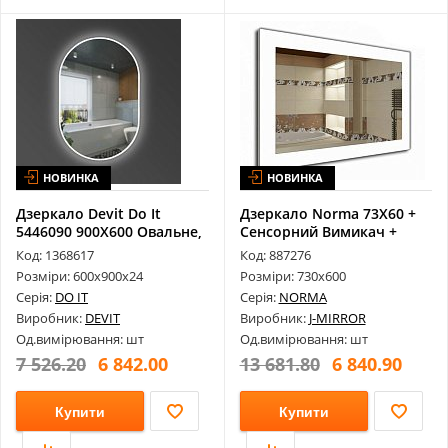
НОВИНКА
НОВИНКА
Дзеркало Devit Do It
Дзеркало Norma 73X60 +
5446090 900Х600 Овальне,
Сенсорний Вимикач +
з Тачс...
Годинники...
Код: 1368617
Код: 887276
Розміри: 600х900х24
Розміри: 730х600
Серія:
DO IT
Серія:
NORMA
Виробник:
DEVIT
Виробник:
J-MIRROR
Од.вимірювання: шт
Од.вимірювання: шт
7 526.20
6 842.00
13 681.80
6 840.90
Купити
Купити