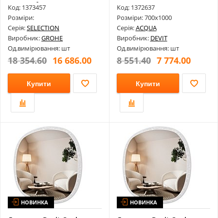
102279Kf00
Тачсенсор...
Код: 1373457
Код: 1372637
Розміри:
Розміри: 700х1000
Серія:
SELECTION
Серія:
ACQUA
Виробник:
GROHE
Виробник:
DEVIT
Од.вимірювання: шт
Од.вимірювання: шт
18 354.60
16 686.00
8 551.40
7 774.00
Купити
Купити
НОВИНКА
НОВИНКА