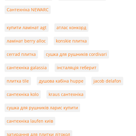
Сантехніка NEWARC
купити ламінат agt
атлас конкорд
ламінат berry alloc
konskie плитка
cerrad плитка
сушка для рушників cordivari
сантехніка galassia
інсталяція геберит
плитка tile
душова кабіна huppe
jacob delafon
сантехніка kolo
kraus сантехніка
сушка для рушників ларис купити
сантехніка laufen київ
затирання для плитки літокол