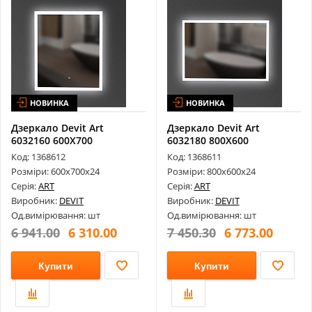
НОВИНКА
НОВИНКА
Дзеркало Devit Art
Дзеркало Devit Art
6032160 600X700
6032180 800X600
Прямокутне, з Тач...
Прямокутне, з Тач...
Код: 1368612
Код: 1368611
Розміри: 600х700х24
Розміри: 800х600х24
Серія:
ART
Серія:
ART
Виробник:
DEVIT
Виробник:
DEVIT
Од.вимірювання: шт
Од.вимірювання: шт
6 941.00
6 310.00
7 450.30
6 773.00
Купити
Купити