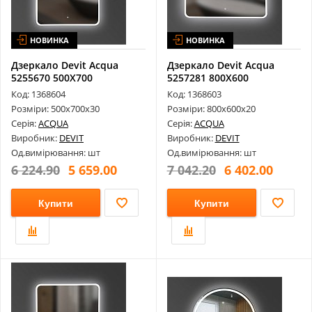
НОВИНКА
НОВИНКА
Дзеркало Devit Acqua
Дзеркало Devit Acqua
5255670 500Х700
5257281 800Х600
Закруглене, з Т...
Закруглене, з Т...
Код: 1368604
Код: 1368603
Розміри: 500х700х30
Розміри: 800х600х20
Серія:
ACQUA
Серія:
ACQUA
Виробник:
DEVIT
Виробник:
DEVIT
Од.вимірювання: шт
Од.вимірювання: шт
6 224.90
5 659.00
7 042.20
6 402.00
Купити
Купити