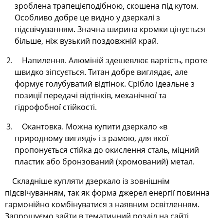
зроблена трапецієподібною, скошена під кутом.
Особливо добре це видно у дзеркалі з
підсвічуванням. Значна ширина кромки цінується
більше, ніж вузький поздовжній край.
Напилення. Алюміній здешевлює вартість, проте
швидко зіпсується. Титан добре виглядає, але
формує голубуватий відтінок. Срібло ідеальне з
позиції передачі відтінків, механічної та
гідрофобної стійкості.
Окантовка. Можна купити дзеркало «в
природному вигляді» і з рамою, для якої
пропонується стійка до окислення сталь, міцний
пластик або бронзований (хромований) метал.
Складніше купляти дзеркало із зовнішнім
підсвічуванням, так як форма джерел енергії повинна
гармонійно комбінуватися з наявним освітленням.
Запрошуємо зайти в тематичний розділ на сайті