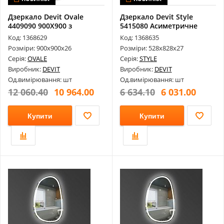
Дзеркало Devit Ovale
Дзеркало Devit Style
4409090 900Х900 з
5415080 Асиметричне
Тачсенсором, ...
800Х500 з L...
Код: 1368629
Код: 1368635
Розміри: 900х900х26
Розміри: 528х828х27
Серія:
OVALE
Серія:
STYLE
Виробник:
DEVIT
Виробник:
DEVIT
Од.вимірювання: шт
Од.вимірювання: шт
12 060.40
10 964.00
6 634.10
6 031.00
Купити
Купити