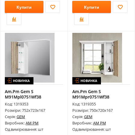
Купити
Купити
НОВИНКА
НОВИНКА
Am.Pm Gem S
Am.Pm Gem S
M91Mpl0751Wf38
M91Mpr0751Wf38
Дзеркало 75 L
Дзеркало 75 R
Код: 1319353
Код: 1319355
Розміри: 752х723х167
Розміри: 750х720х167
Серія:
GEM
Серія:
GEM
Виробник:
AM PM
Виробник:
AM PM
Од.вимірювання: шт
Од.вимірювання: шт