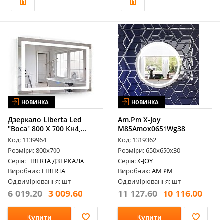
НОВИНКА
НОВИНКА
Дзеркало Liberta Led
Am.Pm X-Joy
"Boca" 800 X 700 Кн4,...
M85Amox0651Wg38
Універсальне Дзеркало З
Код: 1139964
Код: 1319362
...
Розміри: 800х700
Розміри: 650х650х30
Серія:
LIBERTA ДЗЕРКАЛА
Серія:
X-JOY
Виробник:
LIBERTA
Виробник:
AM PM
Од.вимірювання: шт
Од.вимірювання: шт
6 019.20
3 009.60
11 127.60
10 116.00
Купити
Купити