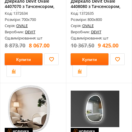
Дзеркало Devit Ovale
Дзеркало Devit Ovale
4407070 з Тачсенсором,
4408080 з Тачсенсором,
Led Підс...
Led Підс...
Код: 1372634
Код: 1372635
Розміри: 700х700
Розміри: 800х800
Серія:
OVALE
Серія:
OVALE
Виробник:
DEVIT
Виробник:
DEVIT
Од.вимірювання: шт
Од.вимірювання: шт
8 873.70
8 067.00
10 367.50
9 425.00
Купити
Купити
НОВИНКА
НОВИНКА