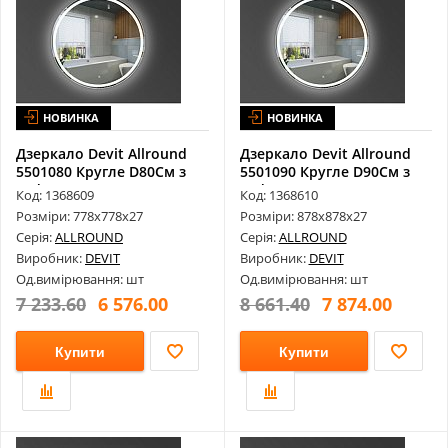
НОВИНКА
НОВИНКА
Дзеркало Devit Allround
Дзеркало Devit Allround
5501080 Кругле D80См з
5501090 Кругле D90См з
Led П...
Led П...
Код: 1368609
Код: 1368610
Розміри: 778х778х27
Розміри: 878х878х27
Серія:
ALLROUND
Серія:
ALLROUND
Виробник:
DEVIT
Виробник:
DEVIT
Од.вимірювання: шт
Од.вимірювання: шт
7 233.60
6 576.00
8 661.40
7 874.00
Купити
Купити