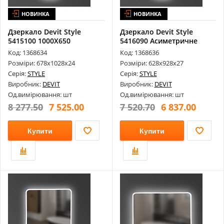
НОВИНКА
НОВИНКА
Дзеркало Devit Style
Дзеркало Devit Style
5415100 1000Х650
5416090 Асиметричне
Асиметричне, з...
900Х600 з L...
Код: 1368634
Код: 1368636
Розміри: 678х1028х24
Розміри: 628х928х27
Серія:
STYLE
Серія:
STYLE
Виробник:
DEVIT
Виробник:
DEVIT
Од.вимірювання: шт
Од.вимірювання: шт
8 277.50
7 525.00
7 520.70
6 837.00
Купити
Купити