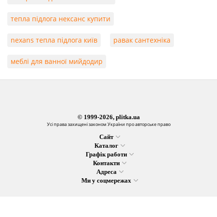
тепла підлога нексанс купити
nexans тепла підлога київ
равак сантехніка
меблі для ванної мийдодир
© 1999-2026, plitka.ua
Усі права захищені законом України про авторське право
Сайт
Каталог
Графік работи
Контакти
Адреса
Ми у соцмережах