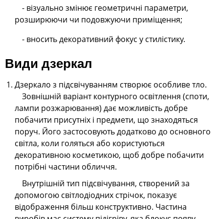
- візуально змінює геометричні параметри,
розширюючи чи подовжуючи приміщення;
- вносить декоративний фокус у стилістику.
Види дзеркал
Дзеркало з підсвічуванням створює особливе тло.
Зовнішній варіант контурного освітлення (споти,
лампи розжарювання) дає можливість добре
побачити присутніх і предмети, що знаходяться
поруч. Його застосовують додатково до основного
світла, коли голяться або користуються
декоративною косметикою, щоб добре побачити
потрібні частини обличчя.
Внутрішній тип підсвічування, створений за
допомогою світлодіодних стрічок, показує
відображення більш конструктивно. Частина
виробів має систему підігріву, яка блокує появу