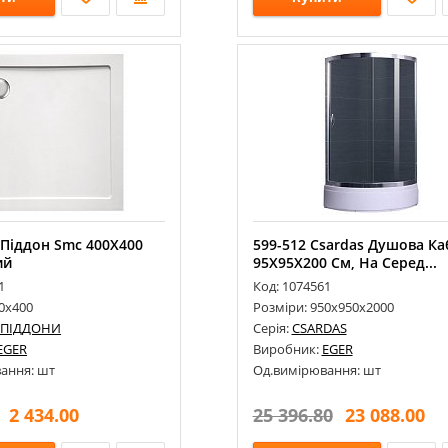
 Піддон Smc 400Х400
599-512 Csardas Душова Ка
ий
95Х95Х200 См, На Серед...
1
Код: 1074561
0х400
Розміри: 950х950х2000
 ПІДДОНИ
Серія:
CSARDAS
EGER
Виробник:
EGER
ання: шт
Од.вимірювання: шт
2 434.00
25 396.80
23 088.00