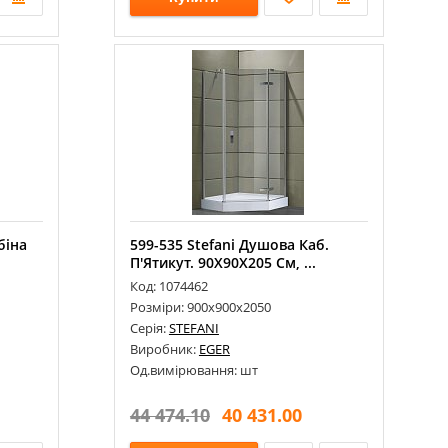
біна
599-535 Stefani Душова Каб.
П'Ятикут. 90Х90Х205 См, ...
Код: 1074462
Розміри: 900х900х2050
Серія:
STEFANI
Виробник:
EGER
Од.вимірювання: шт
44 474.10
40 431.00