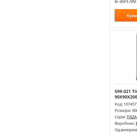
6 301.90
Купи
599-021 T
90Х90Х200
Код: 107457
Розміри: 9
Серія:
TISZA
Виробник:
Од.вимірюв