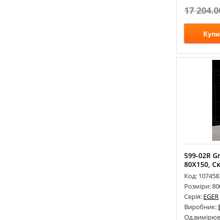
17 204.0
Купи
599-02R G
80Х150, Ск
Код: 107458
Розміри: 8
Серія:
EGER
Виробник:
Од.вимірюв