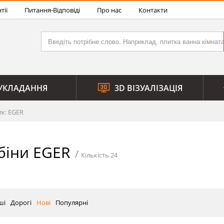
тії
Питання-Відповіді
Про нас
Контакти
УКЛАДАННЯ
3D ВІЗУАЛІЗАЦІЯ
к: EGER
біни EGER
Кількість 24
ші
Дорогі
Нові
Популярні