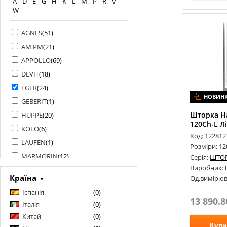
A
D
E
G
H
K
L
M
P
R
V
W
AGNES
(
51
)
AM PM
(
21
)
APPOLLO
(
69
)
DEVIT
(
18
)
EGER
(
24
)
НОВИН
GEBERIT
(
1
)
Шторка На
HUPPE
(
20
)
120Ch-L Л
KOLO
(
6
)
Код: 122812
LAUFEN
(
1
)
Розміри: 1
MARMORIN
(
12
)
Серія:
ШТОР
Виробник:
MIRAGGIO
(
7
)
Країна
Од.вимірюв
PRIMERA
(
16
)
Іспанія
(
0
)
RADAWAY
(
807
)
13 890.8
Італія
(
0
)
RAVAK
(
305
)
Китай
(
0
)
REA
(
104
)
Купи