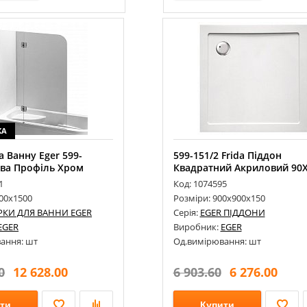
КА
 Ванну Eger 599-
599-151/2 Frida Піддон
іва Профіль Хром
Квадратний Акриловий 90
1
Код: 1074595
200х1500
Розміри: 900х900х150
КИ ДЛЯ ВАННИ EGER
Серія:
EGER ПІДДОНИ
EGER
Виробник:
EGER
ання: шт
Од.вимірювання: шт
0
12 628.00
6 903.60
6 276.00
ти
Купити