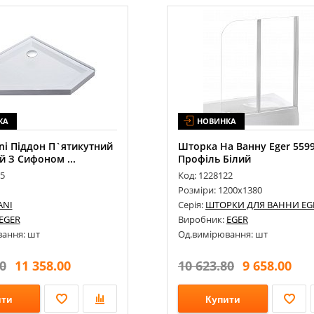
КА
НОВИНКА
ani Піддон П`ятикутний
Шторка На Ванну Eger 559
 З Сифоном ...
Профіль Білий
25
Код: 1228122
Розміри: 1200х1380
ANI
Серія:
ШТОРКИ ДЛЯ ВАННИ EG
EGER
Виробник:
EGER
ання: шт
Од.вимірювання: шт
0
11 358.00
10 623.80
9 658.00
ити
Купити