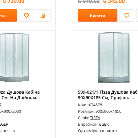
5 729.00
6 979.50
6 345.00
ти
Купити
isza Душова Кабіна
599-021/1 Tisza Душова Каб
 См, На Дрібном...
90Х90Х185 См, Профіль ...
7
Код: 1074578
00х900х2000
Розміри: 900х900х1850
Серія:
TISZA
EGER
Виробник:
EGER
ання: шт
Од.вимірювання: шт