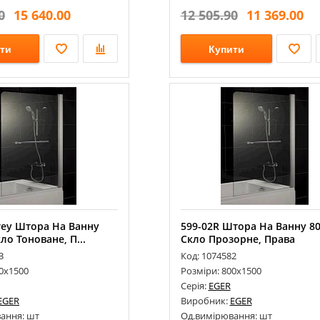
0
15 640.00
12 505.90
11 369.00
ти
Купити
rey Штора На Ванну
599-02R Штора На Ванну 80
ло Тоноване, П...
Скло Прозорне, Права
3
Код: 1074582
00х1500
Розміри: 800х1500
Серія:
EGER
EGER
Виробник:
EGER
ання: шт
Од.вимірювання: шт