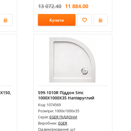
13 072.40
11 884.00
Купити
Х150,
599-1010R Піддон Smc
1000Х1000Х35 Напівруглий
Код: 1074569
Розміри: 1000х1000х35
Серія:
EGER ПІДДОНИ
Виробник:
EGER
Од.вимірювання: шт