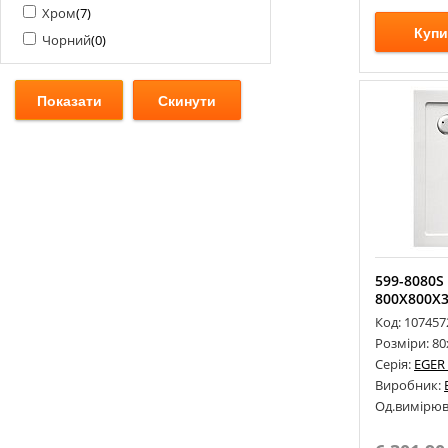
Хром
(
7
)
Купи
Чорний
(
0
)
599-8080S
800Х800Х
Код: 107457
Розміри: 8
Серія:
EGER
Виробник:
Од.вимірюв