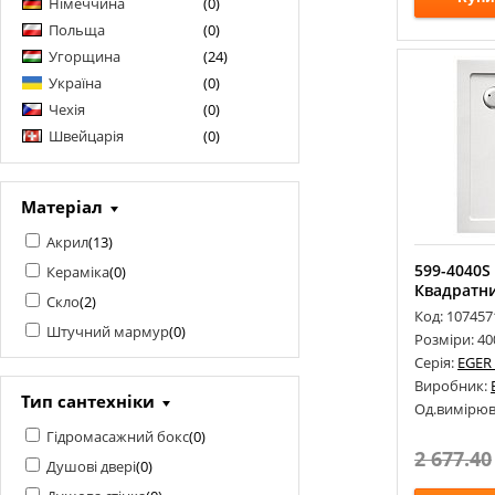
Німеччина
(
0
)
ROCA
(
1
)
Польща
(
0
)
VOLLE
(
20
)
Угорщина
(
24
)
Україна
(
0
)
WAVE GLASS
(
2
)
Чехія
(
0
)
WESTON
(
16
)
Швейцарія
(
0
)
Матеріал
Акрил
(
13
)
599-4040S
Кераміка
(
0
)
Квадратн
Скло
(
2
)
Код: 107457
Штучний мармур
(
0
)
Розміри: 40
Серія:
EGER
Виробник:
Тип сантехніки
Од.вимірюв
Гідромасажний бокс
(
0
)
2 677.40
Душові двері
(
0
)