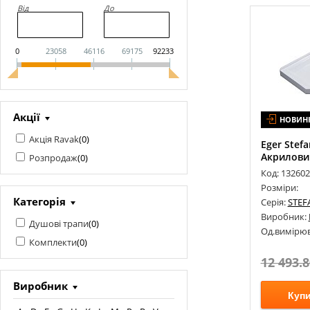
Від
До
0
23058
46116
69175
92233
Акції
НОВИН
Акція Ravak
(
0
)
Eger Stef
Акриловий
Розпродаж
(
0
)
Код: 13260
Розміри:
Категорія
Серія:
STEF
Виробник:
Душові трапи
(
0
)
Од.вимірюв
Комплекти
(
0
)
12 493.8
Виробник
Куп