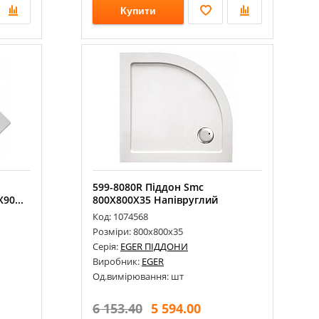
Купити
599-8080R Піддон Smc
90...
800Х800Х35 Напівруглий
Код: 1074568
Розміри: 800х800х35
Серія:
EGER ПІДДОНИ
Виробник:
EGER
Од.вимірювання: шт
6 153.40
5 594.00