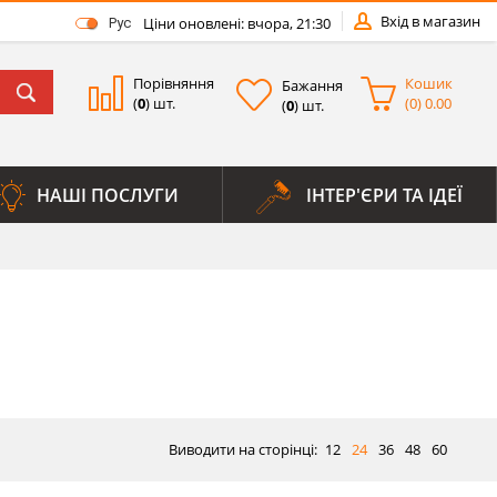
Вхід в магазин
Ціни оновлені: вчора, 21:30
Рус
Порівняння
Кошик
Бажання
(
0
) шт.
(
0
)
0.00
(
0
) шт.
НАШІ ПОСЛУГИ
ІНТЕР'ЄРИ ТА ІДЕЇ
Виводити на сторінці:
12
24
36
48
60