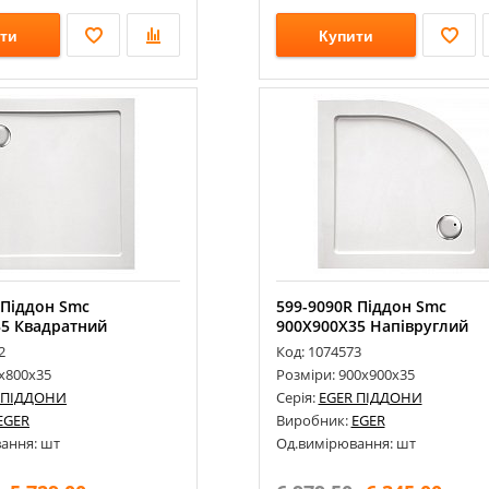
ти
Купити
 Піддон Smc
599-9090R Піддон Smc
35 Квадратний
900Х900Х35 Напівруглий
2
Код: 1074573
0х800х35
Розміри: 900х900х35
 ПІДДОНИ
Серія:
EGER ПІДДОНИ
EGER
Виробник:
EGER
ання: шт
Од.вимірювання: шт