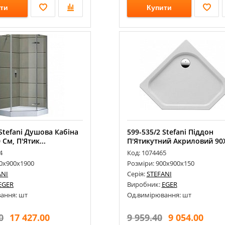
ти
Купити
 Stefani Душова Кабіна
599-535/2 Stefani Піддон
См, П'Ятик...
П'Ятикутний Акриловий 90Х
4
Код: 1074465
00х900х1900
Розміри: 900х900х150
ANI
Серія:
STEFANI
EGER
Виробник:
EGER
ання: шт
Од.вимірювання: шт
0
17 427.00
9 959.40
9 054.00