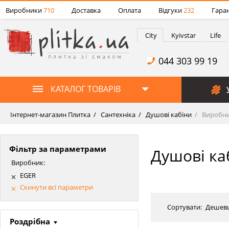
Виробники
710
Доставка
Оплата
Відгуки
232
Гаран
City
Kyivstar
Life
044 303 99 19
КАТАЛОГ ТОВАРІВ
Інтернет-магазин Плитка
Сантехніка
Душові кабіни
Виробни
Фільтр за параметрами
Душові ка
Виробник:
EGER
Скинути всі параметри
Сортувати:
Дешев
Роздрібна