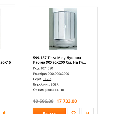
Поддон Radaway Kyntos PT HKPT10010
0-84 Cashmere 1000...
Поддон Radaway Kyntos F HKF9080-84
Cashmere 900x800
599-187 Tisza Mely Душова
Х90Х15
Кабіна 90Х90Х200 См, На Гл...
Код: 1074580
Розміри: 900х900х2000
Серія:
TISZA
Виробник:
EGER
Од.вимірювання: шт
19 506.30
17 733.00
Купити