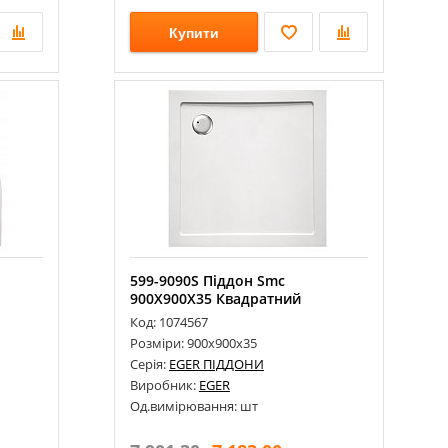
Купити
599-9090S Піддон Smc
900Х900Х35 Квадратний
Код: 1074567
Розміри: 900х900х35
Серія:
EGER ПІДДОНИ
Виробник:
EGER
Од.вимірювання: шт