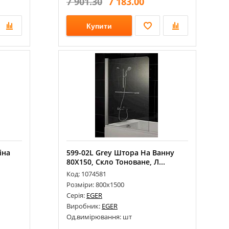
7 901.30
7 183.00
Купити
іна
599-02L Grey Штора На Ванну
80Х150, Скло Тоноване, Л...
Код: 1074581
Розміри: 800х1500
Серія:
EGER
Виробник:
EGER
Од.вимірювання: шт