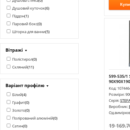
Душова стінка
(
0
)
Купи
Душовий куточок
(
6
)
Піддон
(
1
)
Паровий бокс
(
0
)
Шторка для ванни
(
5
)
Вітражі
Полістирол
(
0
)
Скляний
(
11
)
599-535/1
90Х90Х190 
Варіант профілю
Код: 107446
Розміри: 9
Білий
(
4
)
Серія:
STEF
Графит
(
0
)
Виробник:
Золото
(
0
)
Од.вимірюв
Полірований алюміній
(
0
)
19 169.7
Сатин
(
0
)