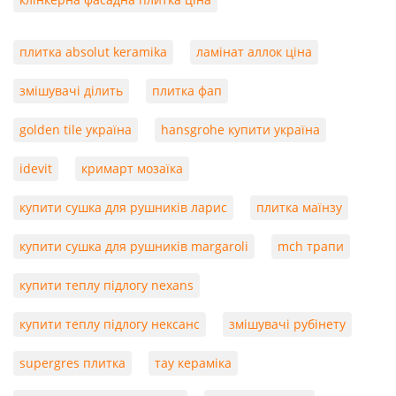
плитка absolut keramika
ламінат аллок ціна
змішувачі ділить
плитка фап
golden tile україна
hansgrohe купити україна
idevit
кримарт мозаїка
купити сушка для рушників ларис
плитка маїнзу
купити сушка для рушників margaroli
mch трапи
купити теплу підлогу nexans
купити теплу підлогу нексанс
змішувачі рубінету
supergres плитка
тау кераміка