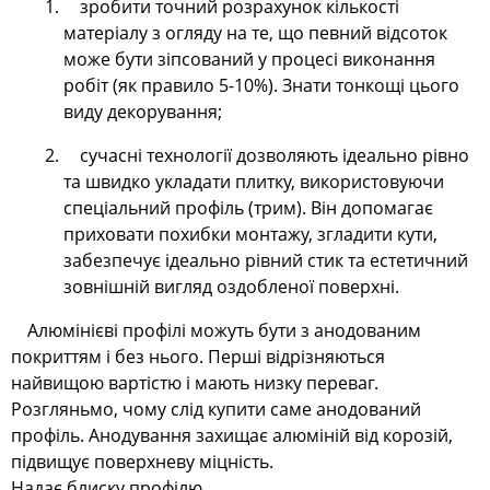
зробити точний розрахунок кількості
матеріалу з огляду на те, що певний відсоток
може бути зіпсований у процесі виконання
робіт (як правило 5-10%). Знати тонкощі цього
виду декорування;
сучасні технології дозволяють ідеально рівно
та швидко укладати плитку, використовуючи
спеціальний профіль (трим). Він допомагає
приховати похибки монтажу, згладити кути,
забезпечує ідеально рівний стик та естетичний
зовнішній вигляд оздобленої поверхні.
Алюмінієві профілі можуть бути з анодованим
покриттям і без нього. Перші відрізняються
найвищою вартістю і мають низку переваг.
Розгляньмо, чому слід купити саме анодований
профіль. Анодування захищає алюміній від корозій,
підвищує поверхневу міцність.
Надає блиску профілю.