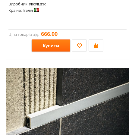
Виробник:
PROFILITEC
Країна: Італія
666.00
Ціна товарів від:
Купити
Розміри: 10х2700;
Стилі:
Кольори: