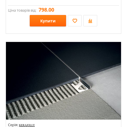
798.00
Ціна товарів від:
Купити
Розміри: 4,4х2700; 6х2700; 12,5х2700; 10х2700;
Стилі:
Кольори:
Серія:
KERAJOLLY