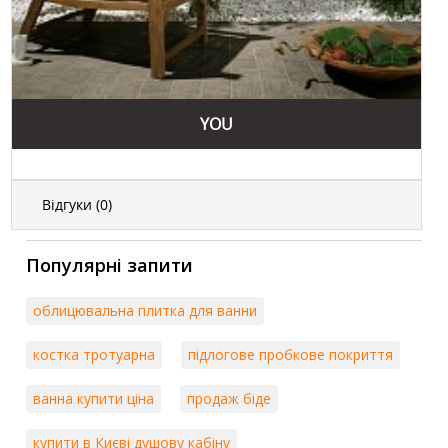
YOU
Відгуки (
0
)
Популярні запити
облицювальна плитка для ванни
костка тротуарна
підлогове пробкове покриття
ванна купити ціна
продаж біде
купити в Києві душову кабіну