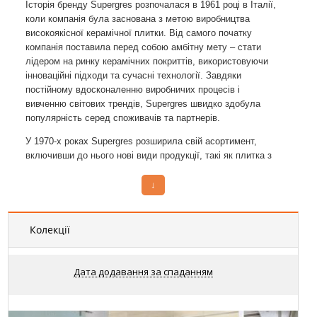
Історія бренду Supergres розпочалася в 1961 році в Італії,
коли компанія була заснована з метою виробництва
високоякісної керамічної плитки. Від самого початку
компанія поставила перед собою амбітну мету – стати
лідером на ринку керамічних покриттів, використовуючи
інноваційні підходи та сучасні технології. Завдяки
постійному вдосконаленню виробничих процесів і
вивченню світових трендів, Supergres швидко здобула
популярність серед споживачів та партнерів.
У 1970-х роках Supergres розширила свій асортимент,
включивши до нього нові види продукції, такі як плитка з
імітацією натурального каменю та мармуру. Це стало
можливим завдяки використанню передових технологій і
↓
матеріалів, що дозволили досягти високої якості та
естетичної привабливості продукції. У цей період компанія
також почала активно виходити на міжнародні ринки,
Колекції
відкриваючи нові представництва та налагоджуючи
співпрацю з партнерами з різних країн.
Дата додавання за спаданням
У 1990-х роках Supergres стала частиною групи Concorde,
одного з найбільших виробників керамічної плитки в
Європі. Це дозволило бренду використовувати ресурси та