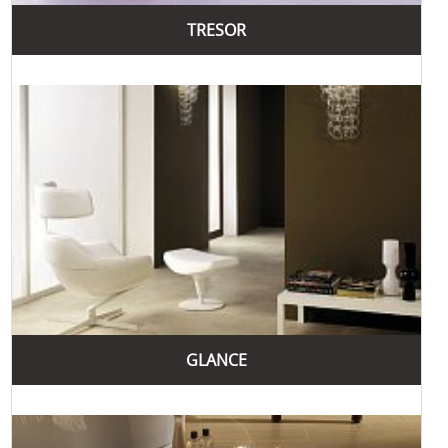
Walk
- сучасна колекція, яка поєднує простоту та
TRESOR
елегантність, використовуючи нейтральні кольори та
чисті лінії для створення стильного інтер'єру.
Якщо ви шукаєте високоякісну плитку для ванної, зверніть
плитка для
увагу на пропозиції бренду Supergres в розділі
ванної Україна
. Для тих, хто цікавиться ціновими
клінкерної
категоріями, можна переглянути асортимент
плитки ціна
. А якщо вас цікавить плитка, що імітує
природні матеріали, обов'язково відвідайте сторінку з
плитка під природний камінь
плиткою під камінь -
.
GLANCE