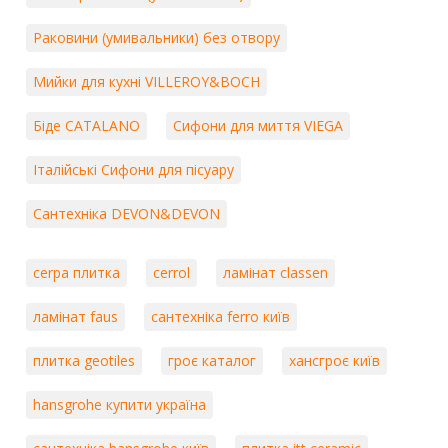
Раковини (умивальники) без отвору
Мийки для кухні VILLEROY&BOCH
Біде CATALANO
Сифони для миття VIEGA
Італійські Сифони для пісуару
Сантехніка DEVON&DEVON
cerpa плитка
cerrol
ламінат classen
ламінат faus
сантехніка ferro київ
плитка geotiles
гроє каталог
хансгроє київ
hansgrohe купити україна