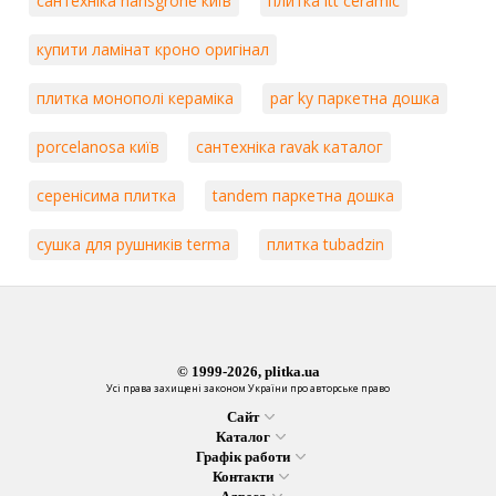
сантехніка hansgrohe київ
плитка itt ceramic
купити ламінат кроно оригінал
плитка монополі кераміка
par ky паркетна дошка
porcelanosa київ
сантехніка ravak каталог
серенісима плитка
tandem паркетна дошка
сушка для рушників terma
плитка tubadzin
© 1999-2026, plitka.ua
Усі права захищені законом України про авторське право
Сайт
Каталог
Графік работи
Контакти