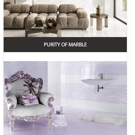
задовольнити найвибагливіші смаки.
Стильний дизайн та увага до деталей, що робить
продукцію ідеальною для сучасних інтер'єрів.
Популярні стилі, які використовує Supergres, включають
класичний, сучасний та мінімалістичний. Класичний стиль
відрізняється елегантністю та використанням традиційних
PURITY OF MARBLE
мотивів, таких як мармур та деревина. Сучасний стиль
включає більш сміливі та інноваційні рішення, зокрема
використання яскравих кольорів та нестандартних форм.
Мінімалістичний стиль характеризується простотою та
чистими лініями, створюючи відчуття простору та
гармонії.
Серед популярних колекцій бренду Supergres можна
виділити наступні:
Purity
- колекція, що вражає своїм елегантним
дизайном та використанням натуральних матеріалів,
таких як мармур.
Limestone
- колекція для любителів природних
мотивів, що імітує текстуру натурального каменю та
підходить для будь-яких приміщень.