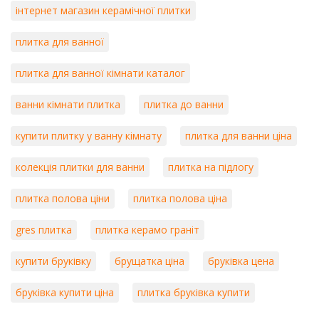
інтернет магазин керамічної плитки
плитка для ванної
плитка для ванної кімнати каталог
ванни кімнати плитка
плитка до ванни
купити плитку у ванну кімнату
плитка для ванни ціна
колекція плитки для ванни
плитка на підлогу
плитка полова ціни
плитка полова ціна
gres плитка
плитка керамо граніт
купити бруківку
брущатка ціна
бруківка цена
бруківка купити ціна
плитка бруківка купити