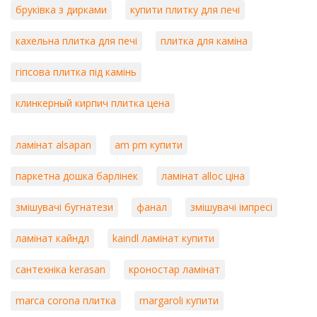
бруківка з дирками
купити плитку для печі
кахельна плитка для печі
плитка для каміна
гіпсова плитка під камінь
клинкерный кирпич плитка цена
ламінат alsapan
am pm купити
паркетна дошка барлінек
ламінат alloc ціна
змішувачі бугнатези
фанал
змішувачі імпресі
ламінат кайндл
kaindl ламінат купити
сантехніка kerasan
кроностар ламінат
marca corona плитка
margaroli купити