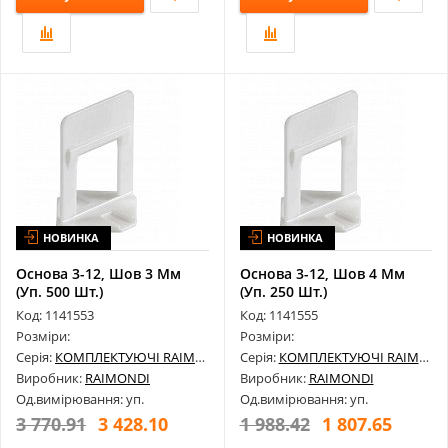
НОВИНКА
НОВИНКА
Основа 3-12, Шов 3 Мм
Основа 3-12, Шов 4 Мм
(Уп. 500 Шт.)
(Уп. 250 Шт.)
180Bs0003C0500
180Bs0004C0250
Код: 1141553
Код: 1141555
Розміри:
Розміри:
Серія:
КОМПЛЕКТУЮЧІ RAIMONDI
Серія:
КОМПЛЕКТУЮЧІ RAIMONDI
Виробник:
RAIMONDI
Виробник:
RAIMONDI
Од.вимірювання: уп.
Од.вимірювання: уп.
3 770.91
3 428.10
1 988.42
1 807.65