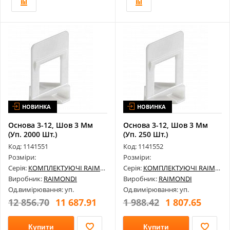
НОВИНКА
НОВИНКА
Основа 3-12, Шов 3 Мм
Основа 3-12, Шов 3 Мм
(Уп. 2000 Шт.)
(Уп. 250 Шт.)
180Bs0003C2000
180Bs0003C0250
Код: 1141551
Код: 1141552
Розміри:
Розміри:
Серія:
КОМПЛЕКТУЮЧІ RAIMONDI
Серія:
КОМПЛЕКТУЮЧІ RAIMONDI
Виробник:
RAIMONDI
Виробник:
RAIMONDI
Од.вимірювання: уп.
Од.вимірювання: уп.
12 856.70
11 687.91
1 988.42
1 807.65
Купити
Купити