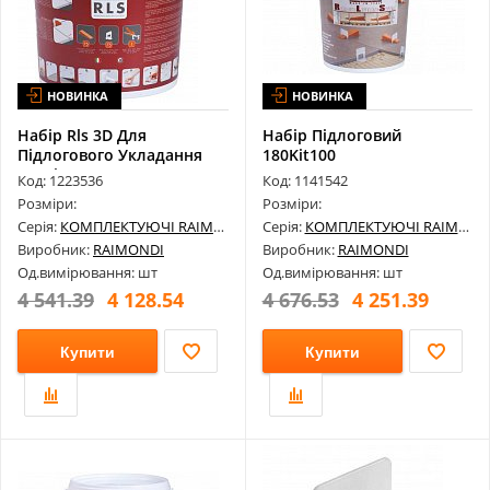
НОВИНКА
НОВИНКА
Набір Rls 3D Для
Набір Підлоговий
Підлогового Укладання
180Kit100
180Kit3D
Код: 1223536
Код: 1141542
Розміри:
Розміри:
Серія:
КОМПЛЕКТУЮЧІ RAIMONDI
Серія:
КОМПЛЕКТУЮЧІ RAIMONDI
Виробник:
RAIMONDI
Виробник:
RAIMONDI
Од.вимірювання: шт
Од.вимірювання: шт
4 541.39
4 128.54
4 676.53
4 251.39
Купити
Купити