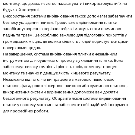
монтажу, що дозволяє легко налаштувати і використовувати їх на
будь-якій поверхні.
Використання системи вирівнювання також допомагає забезпечити
безпеку укладання плитки. Правильне вирівнювання плитки
запобігає утворенню нерівностей, які можуть стати причиною
падінь та травм. Це особливо важливо для підлогових покриттів у
громадських місцях, де велика кількість людей користується цими
поверхнями щодня.
На завершення, система вирівнювання плитки є незамінним
інструментом для будь-якого проекту з укладання плитки. Вона
забезпечує високу точність і рівність швів, полегшує процес
монтажу та значно підвищує якість кінцевого результату.
Незалежно від того, чи ви працюєте з матовою підлоговою
плиткою, фасадною клінкерною плиткою або вуличною плиткою,
використання системи вирівнювання допоможе вам досягти
бездоганного результату. Обирайте якісні системи вирівнювання
плитки у нашому магазині та забезпечте собі надійний інструмент
для професійної роботи.