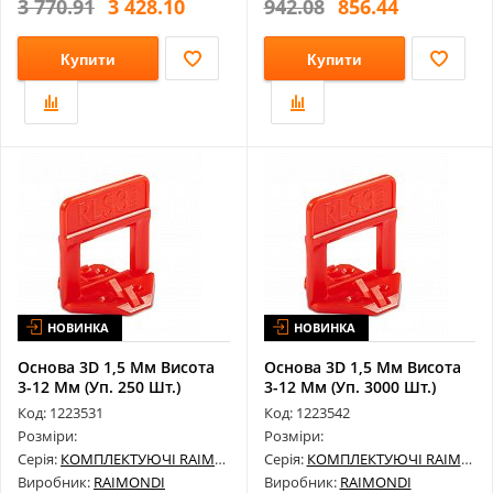
3 770.91
3 428.10
942.08
856.44
Купити
Купити
НОВИНКА
НОВИНКА
Основа 3D 1,5 Мм Висота
Основа 3D 1,5 Мм Висота
3-12 Мм (Уп. 250 Шт.)
3-12 Мм (Уп. 3000 Шт.)
180B01...
180B0...
Код: 1223531
Код: 1223542
Розміри:
Розміри:
Серія:
КОМПЛЕКТУЮЧІ RAIMONDI
Серія:
КОМПЛЕКТУЮЧІ RAIMONDI
Виробник:
RAIMONDI
Виробник:
RAIMONDI