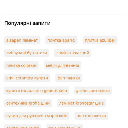
Популярні запити
alsapan ламінат
плитка aparici
плитка azuliber
змішувачі бугнатези
ламінат класний
плитка colorker
меблі для ванної
emil ceramica купити
фап плитка
купити інсталяцію geberit київ
grohe сантехніка
сантехніка grohe ціни
ламінат kronostar ціна
сушка для рушників маріо київ
опочно плитка