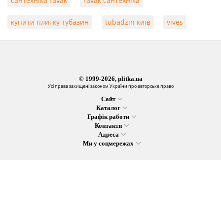
сантехніка ravak
ravak сантехніка
купити плитку тубазин
tubadzin київ
vives
© 1999-2026, plitka.ua
Усі права захищені законом України про авторське право
Сайт
Каталог
Графік работи
Контакти
Адреса
Ми у соцмережах