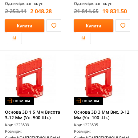
Од.вимірювання: уп.
Од.вимірювання: уп.
2 253.11
2 048.28
21 814.65
19 831.50
Купити
Купити
НОВИНКА
НОВИНКА
Основа 3D 1,5 Мм Висота
Основа 3D 3 Мм Вис. 3-12
3-12 Мм (Уп. 500 Шт.)
Мм (Уп. 100 Шт.)
180B01...
180B03Mm3D...
Код: 1223539
Код: 1223535
Розміри:
Розміри:
Серія:
КОМПЛЕКТУЮЧІ RAIMONDI
Серія:
КОМПЛЕКТУЮЧІ RAIMONDI