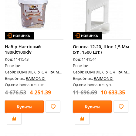
НОВИНКА
НОВИНКА
Набір Настінний
Основа 12-20, Шов 1,5 Мм
180Kit100Riv
(Уп. 1500 Шт.)
180Ba1500H20
Код: 1141543
Код: 1141544
Розміри:
Розміри:
Серія:
КОМПЛЕКТУЮЧІ RAIMONDI
Серія:
КОМПЛЕКТУЮЧІ RAIMONDI
Виробник:
RAIMONDI
Виробник:
RAIMONDI
Од.вимірювання: шт
Од.вимірювання: уп.
4 676.53
4 251.39
11 696.69
10 633.35
Купити
Купити