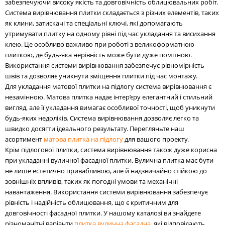
забезпечуючи високу якість та довговічність облицювальних робіт.
Система вирівнювання плитки складається з різних елементів, таких
як клини, затискачі та спеціальні ключі, які допомагають
утримувати плитку на одному рівні під час укладання та висихання
клею. Це особливо важливо при роботі з великоформатною
плиткою, де будь-яка нерівність може бути дуже помітною.
Використання системи вирівнювання забезпечує рівномірність
швів та дозволяє уникнути зміщення плитки під час монтажу.
Для укладання матової плитки на підлогу система вирівнювання є
незамінною. Матова плитка надає інтер’єру елегантний і стильний
вигляд, але її укладання вимагає особливої точності, щоб уникнути
будь-яких недоліків. Система вирівнювання дозволяє легко та
швидко досягти ідеального результату. Перегляньте наш
асортимент
матова плитка на підлогу
для вашого проекту.
Крім підлогової плитки, система вирівнювання також дуже корисна
при укладанні вуличної фасадної плитки. Вулична плитка має бути
не лише естетично привабливою, але й надзвичайно стійкою до
зовнішніх впливів, таких як погодні умови та механічні
навантаження. Використання системи вирівнювання забезпечує
рівність і надійність облицювання, що є критичним для
довговічності фасадної плитки. У нашому каталозі ви знайдете
різноманітні варіанти
плитка вулична фасадна
, які відповідають