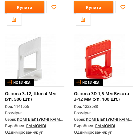
Купити
Купити
НОВИНКА
НОВИНКА
Основа 3-12, Шов 4 Мм
Основа 3D 1,5 Мм Висота
(Уп. 500 Шт.)
3-12 Мм (Уп. 100 Шт.)
180Bs0004C0500
180B01...
Код: 1141556
Код: 1223538
Розміри:
Розміри:
Серія:
КОМПЛЕКТУЮЧІ RAIMONDI
Серія:
КОМПЛЕКТУЮЧІ RAIMONDI
Виробник:
RAIMONDI
Виробник:
RAIMONDI
Од.вимірювання: уп.
Од.вимірювання: уп.