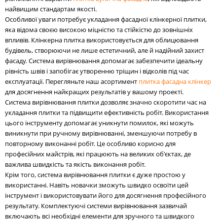
найвищим стандартам якості.
Особливої уваги потребує укладання фасадної клінкерної плитки,
яка відома своєю високою міцністю та стійкістю до зовнішніх
впливів. Клінкерна плитка використовується для облицювання
будівель, створюючи не лише естетичний, але й надійний захист
фасаду. Система вирівнювання допомагає забезпечити ідеальну
рівність швів і запобігає утворенню тріщин і відколів під час
експлуатації. Перегляньте наш асортимент
плитка фасадна клінкер
для досягнення найкращих результатів у вашому проекті.
Система вирівнювання плитки дозволяє значно скоротити час на
укладання плитки та підвищити ефективність робіт. Використання
цього інструменту допомагає уникнути помилок, які можуть
виникнути при ручному вирівнюванні, зменшуючи потребу в
повторному виконанні робіт. Це особливо корисно для
професійних майстрів, які працюють на великих об'єктах, де
важлива швидкість та якість виконання робіт.
Крім того, система вирівнювання плитки є дуже простою у
використанні. Навіть новачки зможуть швидко освоїти цей
інструмент і використовувати його для досягнення професійного
результату. Комплектуючі системи вирівнювання зазвичай
включають всі необхідні елементи для зручного та швидкого