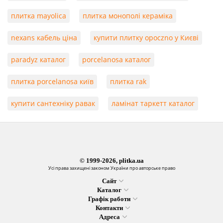
плитка mayolica
плитка монополі кераміка
nexans кабель ціна
купити плитку opoczno у Києві
paradyz каталог
porcelanosa каталог
плитка porcelanosa київ
плитка rak
купити сантехніку равак
ламінат таркетт каталог
© 1999-2026, plitka.ua
Усі права захищені законом України про авторське право
Сайт
Каталог
Графік работи
Контакти
Адреса