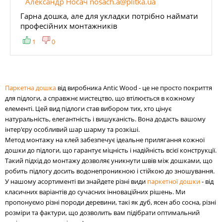
Александр Носач nosach.a@plitka.ua
Гарна дошка, але для укладки потрібно наймати
професійних монтажників
1
0
Паркетна дошка
від виробника Antic Wood - це не просто покриття
для підлоги, а справжнє мистецтво, що втілюється в кожному
елементі. Цей вид підлоги став вибором тих, хто цінує
натуральність, елегантність і вишуканість. Вона додасть вашому
інтер'єру особливий шар шарму та розкіші.
Метод монтажу на клей забезпечує ідеальне прилягання кожної
дошки до підлоги, що гарантує міцність і надійність всієї конструкції.
Такий підхід до монтажу дозволяє уникнути швів між дошками, що
робить підлогу досить водонепроникною і стійкою до зношування.
У нашому асортименті ви знайдете різні види
паркетної дошки
- від
класичних варіантів до сучасних інноваційних рішень. Ми
пропонуємо різні породи деревини, такі як дуб, ясен або сосна, різні
розміри та фактури, що дозволить вам підібрати оптимальний