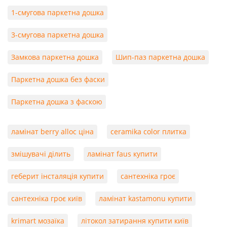
1-смугова паркетна дошка
3-смугова паркетна дошка
Замкова паркетна дошка
Шип-паз паркетна дошка
Паркетна дошка без фаски
Паркетна дошка з фаскою
ламінат berry alloc ціна
ceramika color плитка
змішувачі ділить
ламінат faus купити
геберит інсталяція купити
сантехніка гроє
сантехніка гроє київ
ламінат kastamonu купити
krimart мозаїка
літокол затирання купити київ