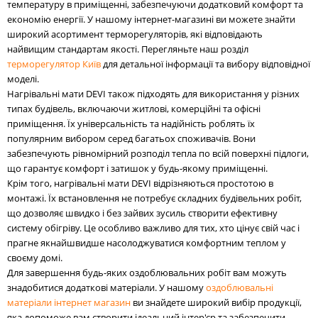
температуру в приміщенні, забезпечуючи додатковий комфорт та
економію енергії. У нашому інтернет-магазині ви можете знайти
широкий асортимент терморегуляторів, які відповідають
найвищим стандартам якості. Перегляньте наш розділ
терморегулятор Київ
для детальної інформації та вибору відповідної
моделі.
Нагрівальні мати DEVI також підходять для використання у різних
типах будівель, включаючи житлові, комерційні та офісні
приміщення. Їх універсальність та надійність роблять їх
популярним вибором серед багатьох споживачів. Вони
забезпечують рівномірний розподіл тепла по всій поверхні підлоги,
що гарантує комфорт і затишок у будь-якому приміщенні.
Крім того, нагрівальні мати DEVI відрізняються простотою в
монтажі. Їх встановлення не потребує складних будівельних робіт,
що дозволяє швидко і без зайвих зусиль створити ефективну
систему обігріву. Це особливо важливо для тих, хто цінує свій час і
прагне якнайшвидше насолоджуватися комфортним теплом у
своєму домі.
Для завершення будь-яких оздоблювальних робіт вам можуть
знадобитися додаткові матеріали. У нашому
оздоблювальні
матеріали інтернет магазин
ви знайдете широкий вибір продукції,
яка допоможе вам створити ідеальний інтер'єр та забезпечити