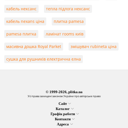
кабель нексанс
тепла підлога нексанс
кабель nexans ціна
плитка pamesa
pamesa плитка
ламінат rooms київ
масивна дошка Royal Parket
змішувач rubineta ціна
сушка для рушників електрична елна
© 1999-2026, plitka.ua
Усі права захищені законом України про авторське право
Сайт
Каталог
Графік работи
Контакти
Адреса