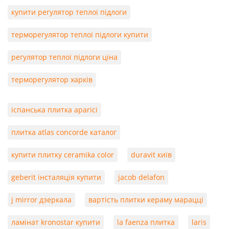
купити регулятор теплої підлоги
терморегулятор теплої підлоги купити
регулятор теплої підлоги ціна
терморегулятор харків
іспанська плитка aparici
плитка atlas concorde каталог
купити плитку ceramika color
duravit київ
geberit інсталяція купити
jacob delafon
j mirror дзеркала
вартість плитки кераму марацці
ламінат kronostar купити
la faenza плитка
laris