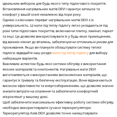
ідеальним вибором для будь-якого типу підлогового покриття.
Встановлення нагрівальних матів DEVI гарантує затишок та
комфорт у вашій оселі незалежно від пори року.
Однією з ключових переваг нагрівальних матів DEVI є їх
універсальність. Ці мати під теплу підлогу легко укладаються під
різні типи підлогових покриттів, включаючи плитку, ламінат, паркет
та інші. Це дозволяє використовувати їх у будь-яких приміщеннях,
від ванних кімнат до віталень, забезпечуючи оптимальні умови для
проживання. Якщо ви плануєте облаштувати систему теплої
підлоги, відвідайте наш розділ
мати під теплу підлогу
для вибору
найкращих варіантів.
Важливим аспектом будь-якої системи обігріву є використання
якісних матеріалів та компонентів. Нагрівальні мати DEVI
виготовляються з використанням високоякісних матеріалів, що
гарантує їх тривалу та безпечну експлуатацію. Вони відзначаються
високою ефективністю та енергозбереженням, що дозволяє значно
знизити витрати на опалення та забезпечити комфортний
мікроклімат у вашому домі.
Щоб забезпечити максимально ефективну роботу системи обігріву,
необхідно використовувати сучасні терморегулятори.
Терморегулятор Київ DEVI дозволяє точно налаштовувати